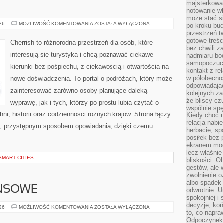
majsterkowan
notowanie w
może stać si
GRECJA
026
MOŻLIWOŚĆ KOMENTOWANIA
ZOSTAŁA WYŁĄCZONA
po kroku bu
przestrzeń 
gotowe treśc
Cherrish to różnorodna przestrzeń dla osób, które
bez chwili 
interesują się turystyką i chcą poznawać ciekawe
nadmiaru bo
samopoczuci
kierunki bez pośpiechu, z ciekawością i otwartością na
kontakt z re
w półobecnoś
nowe doświadczenia. To portal o podróżach, który może
odpowiadają
zainteresować zarówno osoby planujące daleką
kolejnych za
że bliscy cz
wyprawę, jak i tych, którzy po prostu lubią czytać o
wspólnie spę
hni, historii oraz codzienności różnych krajów. Strona łączy
Kiedy choć 
relacja nabi
m, przystępnym sposobem opowiadania, dzięki czemu
herbacie, sp
posiłek bez
ekranem mog
lecz właśnie
SMART CITIES
bliskości. 
gestów, ale 
zwolnienie o
albo spadek
ANSOWE
odwrotnie. U
spokojniej i
decyzje, koń
PODZIEMIE
026
MOŻLIWOŚĆ KOMENTOWANIA
ZOSTAŁA WYŁĄCZONA
to, co napra
FINANSOWE
Odpoczynek o