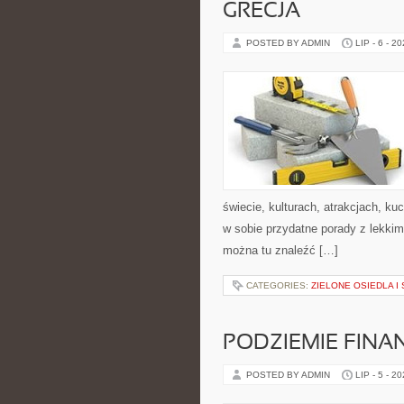
GRECJA
POSTED BY ADMIN
LIP - 6 - 2
świecie, kulturach, atrakcjach, kuc
w sobie przydatne porady z lekki
można tu znaleźć […]
CATEGORIES:
ZIELONE OSIEDLA I 
PODZIEMIE FIN
POSTED BY ADMIN
LIP - 5 - 2