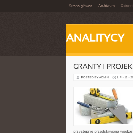
Archiwum
Dzienn
Strona główna
ANALITYCY
GRANTY I PROJE
POSTED BY ADMIN
LIP - 11 - 
przystępnie przedstawioną wiedzę 