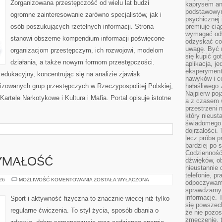
Zorganizowana przestępczość od wielu lat budzi
kaprysem ani
podstawowy
ogromne zainteresowanie zarówno specjalistów, jak i
psychicznej i
osób poszukujących rzetelnych informacji. Strona
premiuje ci
wymagać odw
stanowi obszerne kompendium informacji poświęcone
odzyskać co
uwagę. Być m
organizacjom przestępczym, ich rozwojowi, modelom
się kupić go
działania, a także nowym formom przestępczości.
aplikacja, j
eksperyment
edukacyjny, koncentrując się na analizie zjawisk
nawyków i c
nizowanych grup przestępczych w Rzeczypospolitej Polskiej,
hałaśliwego 
Najpierw poj
artele Narkotykowe i Kultura i Mafia. Portal opisuje istotne
a z czasem w
przestrzeni 
który nieust
świadomego 
dojrzałości.
lecz próba pr
bardziej po 
Codzienność
dźwięków, ob
ZYMAŁOŚĆ
nieustannie 
telefonie, p
KARDIO
026
MOŻLIWOŚĆ KOMENTOWANIA
ZOSTAŁA WYŁĄCZONA
odpoczywamy
I
sprawdzamy 
WYTRZYMAŁOŚĆ
informacje. T
Sport i aktywność fizyczna to znacznie więcej niż tylko
się powszec
regularne ćwiczenia. To styl życia, sposób dbania o
że nie pozos
zmęczenie, t