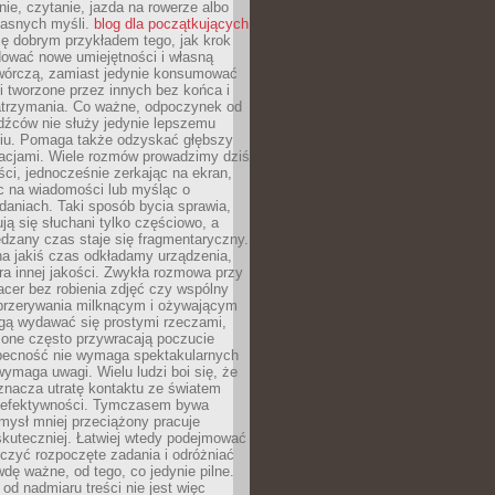
ie, czytanie, jazda na rowerze albo
łasnych myśli.
blog dla początkujących
ę dobrym przykładem tego, jak krok
dować nowe umiejętności i własną
twórczą, zamiast jedynie konsumować
i tworzone przez innych bez końca i
zatrzymania. Co ważne, odpoczynek od
dźców nie służy jedynie lepszemu
u. Pomaga także odzyskać głębszy
lacjami. Wiele rozmów prowadzimy dziś
ci, jednocześnie zerkając na ekran,
c na wiadomości lub myśląc o
daniach. Taki sposób bycia sprawia,
ują się słuchani tylko częściowo, a
dzany czas staje się fragmentaryczny.
na jakiś czas odkładamy urządzenia,
era innej jakości. Zwykła rozmowa przy
acer bez robienia zdjęć czy wspólny
 przerywania milknącym i ożywającym
ą wydawać się prostymi rzeczami,
 one często przywracają poczucie
Obecność nie wymaga spektakularnych
wymaga uwagi. Wielu ludzi boi się, że
znacza utratę kontaktu ze światem
 efektywności. Tymczasem bywa
mysł mniej przeciążony pracuje
 skuteczniej. Łatwiej wtedy podejmować
czyć rozpoczęte zadania i odróżniać
wdę ważne, od tego, co jedynie pilne.
d nadmiaru treści nie jest więc