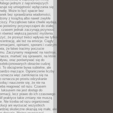
latego jednym z najcenniejszych
zuje się umiejętność wyłączania się
hwilę. Może to być spacer bez
ranek bez sprawdzania wiadomości,
dzony z książką albo nawet zwykłe
ciszy. Początkowo takie chwile wydają
bo jesteśmy przyzwyczajeni do stałej
 Z czasem jednak zaczynają przynosić
m również większą jasność myślenia.
yć, że przesyt treści wpływa nie tylko
centrację, ale też na emocje. Ciągły
formacjami, opiniami, sporami i cudzym
ia, że łatwo tracimy poczucie
tmu. Zaczynamy reagować na nastroje,
 nasze, martwić się sprawami, na które
ływu, oraz porównywać się do
yselekcjonowanych obrazów cudzej
. To obciążenie bywa subtelne, ale
 bardzo męczące. Ograniczenie liczby
 oznacza więc zamknięcia się na
to oznacza po prostu odzyskanie
sobą i nauczenie się, że nie na
zeba reagować od razu. Czasem
 luksusem nie jest dostęp do
formacji, lecz prawo do ich czasowego
 W praktyce takie zmiany nie muszą
e. Nie trzeba od razu organizować
olucji ani wyrzucać wszystkich
rdziej skuteczne okazują się małe, ale
e decyzje. Można wyznaczyć