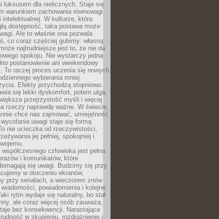
 luksusem dla nielicznych. Staje się
m warunkiem zachowania równowagi
 intelektualnej. W kulturze, która
ągłą dostępność, taka postawa może
agi. Ale to właśnie ona pozwala
ś, co coraz częściej gubimy: własną
oże najtrudniejsze jest to, że nie da
towego spokoju. Nie wystarczy jedna
edno postanowienie ani weekendowy
. To raczej proces uczenia się nowych
odziennego wybierania mniej
życia. Efekty przychodzą stopniowo.
awia się lekki dyskomfort, potem ulga,
iększa przejrzystość myśli i więcej
na rzeczy naprawdę ważne. W świecie,
annie chce nas zajmować, umiejętność
wycofania uwagi staje się formą
 To nie ucieczka od rzeczywistości,
zeżywania jej pełniej, spokojniej i
swojemu.
 współczesnego człowieka jest pełna
razów i komunikatów, które
domagają się uwagi. Budzimy się przy
racujemy w otoczeniu ekranów,
 przy serialach, a wieczorem znów
wiadomości, powiadomienia i kolejne
aki rytm wydaje się naturalny, bo stał
hny, ale coraz więcej osób zauważa,
taje bez konsekwencji. Narastające
rudność w skupieniu, rozdrażnienie i