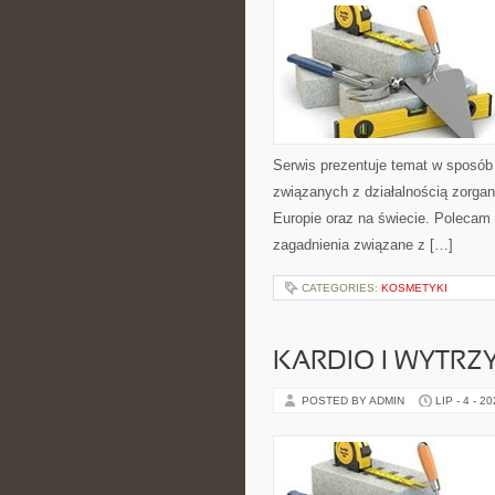
Serwis prezentuje temat w sposób 
związanych z działalnością zorga
Europie oraz na świecie. Polecam K
zagadnienia związane z […]
CATEGORIES:
KOSMETYKI
KARDIO I WYTR
POSTED BY ADMIN
LIP - 4 - 2