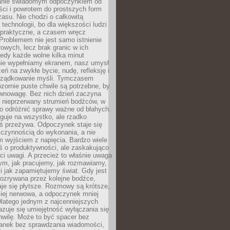
anie świadomym odpoczynkiem od
ści i powrotem do prostszych form
asu. Nie chodzi o całkowitą
 technologii, bo dla większości ludzi
iepraktyczne, a czasem wręcz
Problemem nie jest samo istnienie
rowych, lecz brak granic w ich
edy każde wolne kilka minut
ie wypełniamy ekranem, nasz umysł
zeń na zwykłe bycie, nudę, refleksję i
rządkowanie myśli. Tymczasem
ozornie puste chwile są potrzebne, by
wnowagę. Bez nich dzień zaczyna
 nieprzerwany strumień bodźców, w
no odróżnić sprawy ważne od błahych.
guje na wszystko, ale rzadko
ś przeżywa. Odpoczynek staje się
 czynnością do wykonania, a nie
 wyjściem z napięcia. Bardzo wiele
ś o produktywności, ale zaskakująco
ci uwagi. A przecież to właśnie uwaga
ym, jak pracujemy, jak rozmawiamy,
i jak zapamiętujemy świat. Gdy jest
rozrywana przez kolejne bodźce,
je się płytsze. Rozmowy są krótsze,
ziej nerwowa, a odpoczynek mniej
latego jednym z najcenniejszych
zuje się umiejętność wyłączania się
hwilę. Może to być spacer bez
ranek bez sprawdzania wiadomości,