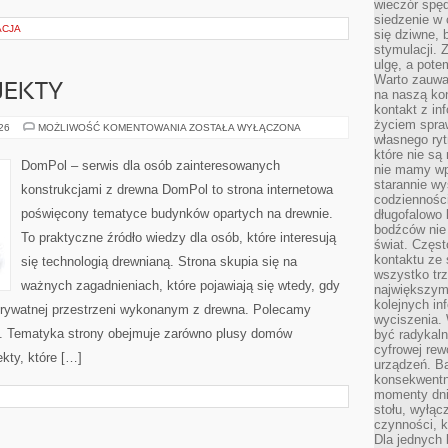
wieczór spę
siedzenie w 
ACJA
się dziwne, 
stymulacji.
ulgę, a pote
Warto zauważ
OJEKTY
na naszą kon
kontakt z in
życiem spraw
INSPIRACJE
026
MOŻLIWOŚĆ KOMENTOWANIA
ZOSTAŁA WYŁĄCZONA
I
własnego ry
PROJEKTY
które nie są
DomPol – serwis dla osób zainteresowanych
nie mamy wp
starannie w
konstrukcjami z drewna DomPol to strona internetowa
codzienności
poświęcony tematyce budynków opartych na drewnie.
długofalowo
bodźców nie
To praktyczne źródło wiedzy dla osób, które interesują
świat. Częs
kontaktu ze 
się technologią drewnianą. Strona skupia się na
wszystko tr
ważnych zagadnieniach, które pojawiają się wtedy, gdy
największym
kolejnych in
rywatnej przestrzeni wykonanym z drewna. Polecamy
wyciszenia.
. Tematyka strony obejmuje zarówno plusy domów
być radykaln
cyfrowej rew
kty, które […]
urządzeń. Ba
konsekwentn
momenty dnia
stołu, wyłąc
czynności, 
Dla jednych 