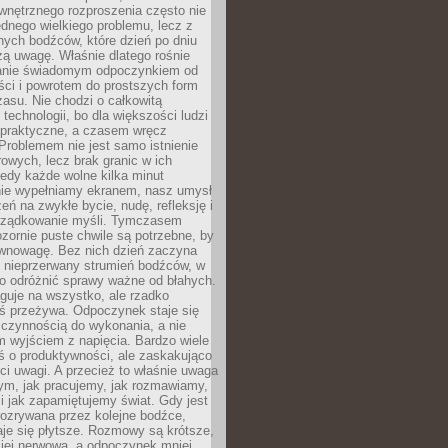
wnętrznego rozproszenia często nie
ednego wielkiego problemu, lecz z
nych bodźców, które dzień po dniu
ą uwagę. Właśnie dlatego rośnie
anie świadomym odpoczynkiem od
ści i powrotem do prostszych form
asu. Nie chodzi o całkowitą
 technologii, bo dla większości ludzi
iepraktyczne, a czasem wręcz
Problemem nie jest samo istnienie
rowych, lecz brak granic w ich
edy każde wolne kilka minut
ie wypełniamy ekranem, nasz umysł
zeń na zwykłe bycie, nudę, refleksję i
rządkowanie myśli. Tymczasem
ozornie puste chwile są potrzebne, by
wnowagę. Bez nich dzień zaczyna
 nieprzerwany strumień bodźców, w
no odróżnić sprawy ważne od błahych.
guje na wszystko, ale rzadko
ś przeżywa. Odpoczynek staje się
 czynnością do wykonania, a nie
 wyjściem z napięcia. Bardzo wiele
ś o produktywności, ale zaskakująco
ci uwagi. A przecież to właśnie uwaga
ym, jak pracujemy, jak rozmawiamy,
i jak zapamiętujemy świat. Gdy jest
rozrywana przez kolejne bodźce,
je się płytsze. Rozmowy są krótsze,
ziej nerwowa, a odpoczynek mniej