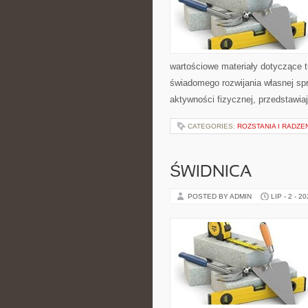
wartościowe materiały dotyczące t
świadomego rozwijania własnej sp
aktywności fizycznej, przedstawia
CATEGORIES:
ROZSTANIA I RADZE
ŚWIDNICA
POSTED BY ADMIN
LIP - 2 - 2