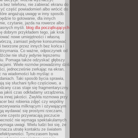
 bez telefonu, nie zabierać ekranu do
zyć część powiadomień albo wrócić do
które angażują uwagę w inny sposób.
będzie to gotowanie, dla innych
ie, czytanie, jazda na rowerze albo
łasnych myśli.
blog dla początkujących
ę dobrym przykładem tego, jak krok
dować nowe umiejętności i własną
twórczą, zamiast jedynie konsumować
i tworzone przez innych bez końca i
zatrzymania. Co ważne, odpoczynek od
dźców nie służy jedynie lepszemu
u. Pomaga także odzyskać głębszy
lacjami. Wiele rozmów prowadzimy dziś
ci, jednocześnie zerkając na ekran,
c na wiadomości lub myśląc o
daniach. Taki sposób bycia sprawia,
ują się słuchani tylko częściowo, a
dzany czas staje się fragmentaryczny.
na jakiś czas odkładamy urządzenia,
era innej jakości. Zwykła rozmowa przy
acer bez robienia zdjęć czy wspólny
 przerywania milknącym i ożywającym
ą wydawać się prostymi rzeczami,
 one często przywracają poczucie
Obecność nie wymaga spektakularnych
wymaga uwagi. Wielu ludzi boi się, że
znacza utratę kontaktu ze światem
 efektywności. Tymczasem bywa