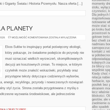
 i Giganty Świata i Historia Przemysłu. Nasza oferta […]
momenty dnia
stołu, wyłąc
czynności, 
Dla jednych 
majsterkowan
notowanie w
może stać si
LA PLANETY
po kroku bu
przestrzeń 
gotowe treśc
TECHNOLOGIE
 2026
MOŻLIWOŚĆ KOMENTOWANIA
ZOSTAŁA WYŁĄCZONA
DLA
bez chwili 
PLANETY
nadmiaru bo
Ekos-Sułów to inspirujący portal poświęcony ekologii,
samopoczuci
kontakt z re
który pokazuje, że świadome podejście do przyrody nie
w półobecnoś
musi oznaczać wielkich wyrzeczeń, skomplikowanych
odpowiadają
kolejnych za
decyzji ani kosztownych zmian. To miejsce, w którym
że bliscy cz
wspólnie spę
czytelnik może znaleźć wskazówki, przykłady oraz
Kiedy choć 
przystępne teksty dotyczące codziennych wyborów,
relacja nabi
herbacie, sp
, energii, recyklingu, przyrody i nowoczesnych rozwiązań
posiłek bez
alny styl życia. Strona została przygotowana z myślą o
ekranem mog
lecz właśnie
półczesne wyzwania środowiskowe, ale jednocześnie
bliskości. 
gestów, ale 
zwolnienie o
albo spadek
KA I CRUELTY FREE