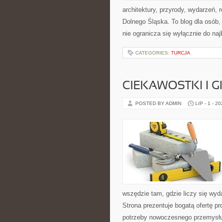
architektury, przyrody, wydarzeń,
Dolnego Śląska. To blog dla osób
nie ogranicza się wyłącznie do na
CATEGORIES:
TURCJA
CIEKAWOSTKI I 
POSTED BY ADMIN
LIP - 1 - 2
wszędzie tam, gdzie liczy się wy
Strona prezentuje bogatą ofertę pr
potrzeby nowoczesnego przemysłu