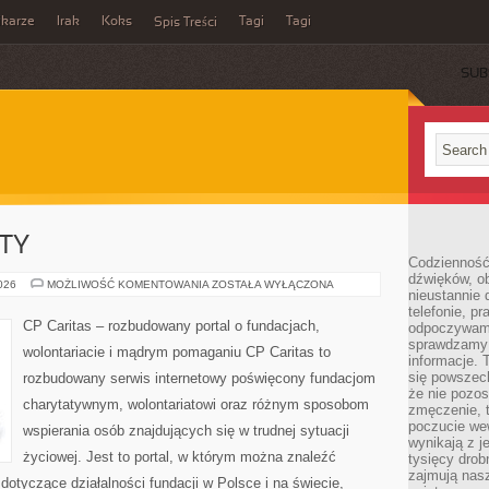
ikarze
Irak
Koks
Tagi
Tagi
Spis Treści
SUB
KTY
Codzienność
dźwięków, ob
GRANTY
2026
MOŻLIWOŚĆ KOMENTOWANIA
ZOSTAŁA WYŁĄCZONA
nieustannie 
I
PROJEKTY
telefonie, p
CP Caritas – rozbudowany portal o fundacjach,
odpoczywamy
sprawdzamy 
wolontariacie i mądrym pomaganiu CP Caritas to
informacje. T
się powszec
rozbudowany serwis internetowy poświęcony fundacjom
że nie pozos
charytatywnym, wolontariatowi oraz różnym sposobom
zmęczenie, t
poczucie we
wspierania osób znajdujących się w trudnej sytuacji
wynikają z j
życiowej. Jest to portal, w którym można znaleźć
tysięcy drob
zajmują nasz
dotyczące działalności fundacji w Polsce i na świecie,