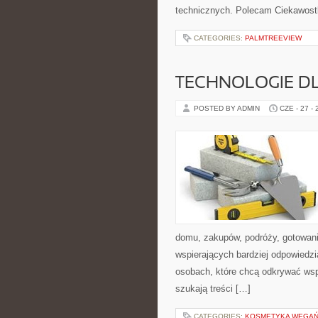
technicznych. Polecam Ciekawostki
CATEGORIES:
PALMTREEVIEW
TECHNOLOGIE D
POSTED BY ADMIN
CZE - 27 -
domu, zakupów, podróży, gotowania
wspierających bardziej odpowiedzi
osobach, które chcą odkrywać ws
szukają treści […]
CATEGORIES:
KOSMETYKA WEGAŃS