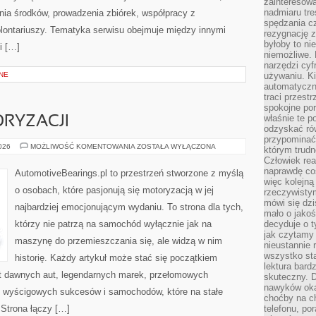
zainteresow
nadmiaru tre
ia środków, prowadzenia zbiórek, współpracy z
spędzania cz
ontariuszy. Tematyka serwisu obejmuje między innymi
rezygnację z
byłoby to n
i […]
niemożliwe. 
narzędzi cyf
NE
używaniu. Ki
automatyczn
traci przestr
spokojne po
właśnie te p
RYZACJI
odzyskać ró
przypominać
ZŁOTA
2026
MOŻLIWOŚĆ KOMENTOWANIA
ZOSTAŁA WYŁĄCZONA
którym trud
ERA
Człowiek rea
MOTORYZACJI
naprawdę co
AutomotiveBearings.pl to przestrzeń stworzone z myślą
więc kolejną
o osobach, które pasjonują się motoryzacją w jej
rzeczywistym
mówi się dzi
najbardziej emocjonującym wydaniu. To strona dla tych,
mało o jakoś
którzy nie patrzą na samochód wyłącznie jak na
decyduje o t
jak czytamy 
maszynę do przemieszczania się, ale widzą w nim
nieustannie 
wszystko sta
historię. Każdy artykuł może stać się początkiem
lektura bard
at dawnych aut, legendarnych marek, przełomowych
skuteczny. D
nawyków oka
, wyścigowych sukcesów i samochodów, które na stałe
choćby na c
 Strona łączy […]
telefonu, po