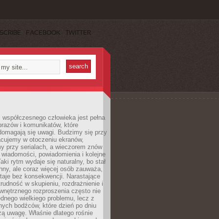
SCRIBE
FACEBOOK
TWITTER
 współczesnego człowieka jest pełna
razów i komunikatów, które
domagają się uwagi. Budzimy się przy
racujemy w otoczeniu ekranów,
 przy serialach, a wieczorem znów
wiadomości, powiadomienia i kolejne
aki rytm wydaje się naturalny, bo stał
hny, ale coraz więcej osób zauważa,
taje bez konsekwencji. Narastające
rudność w skupieniu, rozdrażnienie i
wnętrznego rozproszenia często nie
ednego wielkiego problemu, lecz z
nych bodźców, które dzień po dniu
ą uwagę. Właśnie dlatego rośnie