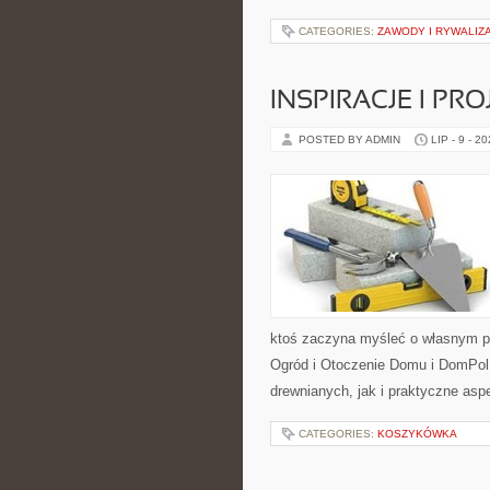
CATEGORIES:
ZAWODY I RYWALIZ
INSPIRACJE I PR
POSTED BY ADMIN
LIP - 9 - 2
ktoś zaczyna myśleć o własnym p
Ogród i Otoczenie Domu i DomPol
drewnianych, jak i praktyczne aspe
CATEGORIES:
KOSZYKÓWKA