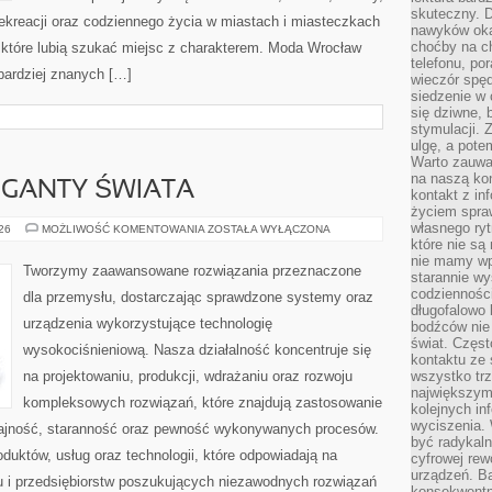
skuteczny. D
 rekreacji oraz codziennego życia w miastach i miasteczkach
nawyków oka
choćby na c
, które lubią szukać miejsc z charakterem. Moda Wrocław
telefonu, po
jbardziej znanych […]
wieczór spę
siedzenie w 
się dziwne, 
stymulacji.
ulgę, a pote
Warto zauważ
na naszą kon
GIGANTY ŚWIATA
kontakt z in
życiem spraw
własnego ry
CIEKAWOSTKI
026
MOŻLIWOŚĆ KOMENTOWANIA
ZOSTAŁA WYŁĄCZONA
I
które nie są
GIGANTY
nie mamy wp
ŚWIATA
Tworzymy zaawansowane rozwiązania przeznaczone
starannie w
codzienności
dla przemysłu, dostarczając sprawdzone systemy oraz
długofalowo
urządzenia wykorzystujące technologię
bodźców nie
świat. Częs
wysokociśnieniową. Nasza działalność koncentruje się
kontaktu ze 
na projektowaniu, produkcji, wdrażaniu oraz rozwoju
wszystko tr
największym
kompleksowych rozwiązań, które znajdują zastosowanie
kolejnych in
wyciszenia.
dajność, staranność oraz pewność wykonywanych procesów.
być radykaln
oduktów, usług oraz technologii, które odpowiadają na
cyfrowej rew
urządzeń. Ba
 i przedsiębiorstw poszukujących niezawodnych rozwiązań
konsekwentn