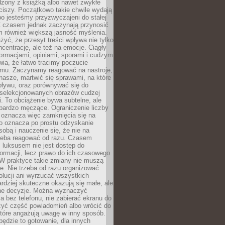
dzony z książką albo nawet zwykłe
ciszy. Początkowo takie chwile wydają
bo jesteśmy przyzwyczajeni do stałej
 Z czasem jednak zaczynają przynosić
m również większą jasność myślenia.
yć, że przesyt treści wpływa nie tylko
centrację, ale też na emocje. Ciągły
formacjami, opiniami, sporami i cudzym
ia, że łatwo tracimy poczucie
tmu. Zaczynamy reagować na nastroje,
 nasze, martwić się sprawami, na które
ływu, oraz porównywać się do
yselekcjonowanych obrazów cudzej
. To obciążenie bywa subtelne, ale
 bardzo męczące. Ograniczenie liczby
 oznacza więc zamknięcia się na
to oznacza po prostu odzyskanie
sobą i nauczenie się, że nie na
zeba reagować od razu. Czasem
 luksusem nie jest dostęp do
formacji, lecz prawo do ich czasowego
 W praktyce takie zmiany nie muszą
e. Nie trzeba od razu organizować
olucji ani wyrzucać wszystkich
rdziej skuteczne okazują się małe, ale
e decyzje. Można wyznaczyć
 bez telefonu, nie zabierać ekranu do
zyć część powiadomień albo wrócić do
które angażują uwagę w inny sposób.
będzie to gotowanie, dla innych