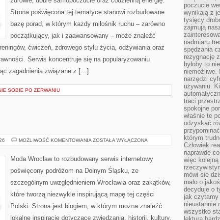
zdrowie, dobre samopoczucie oraz codzienną energię.
poczucie we
Strona poświęcona tej tematyce stanowi rozbudowane
wynikają z j
tysięcy drob
bazę porad, w którym każdy miłośnik ruchu – zarówno
zajmują nasz
zainteresow
początkujący, jak i zaawansowany – może znaleźć
nadmiaru tre
reningów, ćwiczeń, zdrowego stylu życia, odżywiania oraz
spędzania cz
rezygnację z
rawności. Serwis koncentruje się na popularyzowaniu
byłoby to n
jąc zagadnienia związane z […]
niemożliwe. 
narzędzi cyf
używaniu. Ki
NIE SOBIE PO ZERWANIU
automatyczn
traci przestr
spokojne po
właśnie te p
odzyskać ró
przypominać
którym trud
ŚWIDNICA
026
MOŻLIWOŚĆ KOMENTOWANIA
ZOSTAŁA WYŁĄCZONA
Człowiek rea
naprawdę co
Moda Wrocław to rozbudowany serwis internetowy
więc kolejną
rzeczywistym
poświęcony podróżom na Dolnym Śląsku, ze
mówi się dzi
mało o jakoś
szczególnym uwzględnieniem Wrocławia oraz zakątków,
decyduje o t
które tworzą niezwykle inspirującą mapę tej części
jak czytamy 
nieustannie 
Polski. Strona jest blogiem, w którym można znaleźć
wszystko sta
lokalne inspiracje dotyczące zwiedzania, historii, kultury,
lektura bard