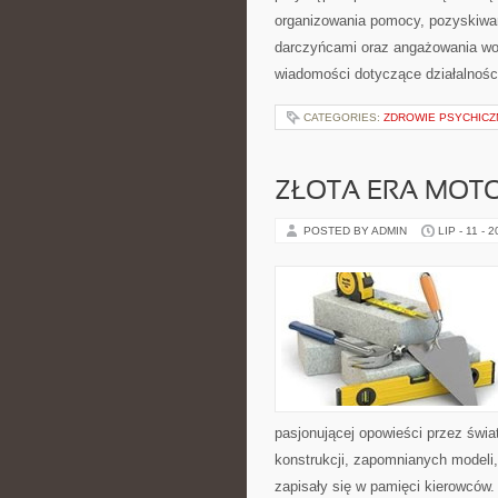
organizowania pomocy, pozyskiwan
darczyńcami oraz angażowania wol
wiadomości dotyczące działalnośc
CATEGORIES:
ZDROWIE PSYCHICZ
ZŁOTA ERA MOTO
POSTED BY ADMIN
LIP - 11 - 
pasjonującej opowieści przez świ
konstrukcji, zapomnianych modeli
zapisały się w pamięci kierowców.