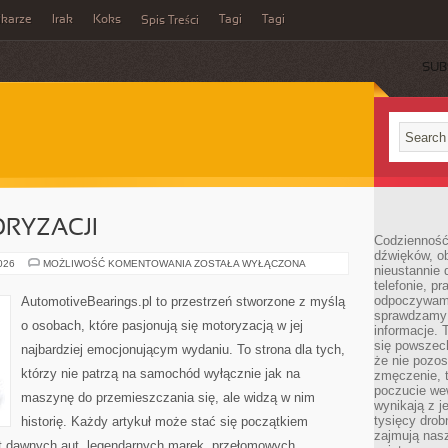
ikarze
Irak
Koks
Tagi
Tagi
Spis Treści
SUB
RYZACJI
Codzienność
dźwięków, ob
ZŁOTA
2026
MOŻLIWOŚĆ KOMENTOWANIA
ZOSTAŁA WYŁĄCZONA
nieustannie 
ERA
telefonie, p
MOTORYZACJI
odpoczywamy
AutomotiveBearings.pl to przestrzeń stworzone z myślą
sprawdzamy 
o osobach, które pasjonują się motoryzacją w jej
informacje. T
się powszec
najbardziej emocjonującym wydaniu. To strona dla tych,
że nie pozos
którzy nie patrzą na samochód wyłącznie jak na
zmęczenie, t
poczucie we
maszynę do przemieszczania się, ale widzą w nim
wynikają z j
tysięcy drob
historię. Każdy artykuł może stać się początkiem
zajmują nasz
at dawnych aut, legendarnych marek, przełomowych