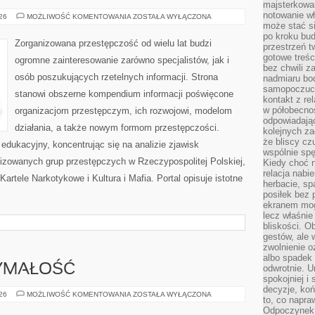
majsterkowan
notowanie w
PODZIEMIE
026
MOŻLIWOŚĆ KOMENTOWANIA
ZOSTAŁA WYŁĄCZONA
FINANSOWE
może stać si
po kroku bu
Zorganizowana przestępczość od wielu lat budzi
przestrzeń 
gotowe treśc
ogromne zainteresowanie zarówno specjalistów, jak i
bez chwili 
osób poszukujących rzetelnych informacji. Strona
nadmiaru bo
samopoczuci
stanowi obszerne kompendium informacji poświęcone
kontakt z re
w półobecnoś
organizacjom przestępczym, ich rozwojowi, modelom
odpowiadają
działania, a także nowym formom przestępczości.
kolejnych za
że bliscy cz
edukacyjny, koncentrując się na analizie zjawisk
wspólnie spę
nizowanych grup przestępczych w Rzeczypospolitej Polskiej,
Kiedy choć 
relacja nabi
artele Narkotykowe i Kultura i Mafia. Portal opisuje istotne
herbacie, sp
posiłek bez
ekranem mog
lecz właśnie
bliskości. 
gestów, ale 
zwolnienie o
albo spadek
ZYMAŁOŚĆ
odwrotnie. U
spokojniej i
decyzje, koń
KARDIO
026
MOŻLIWOŚĆ KOMENTOWANIA
ZOSTAŁA WYŁĄCZONA
to, co napra
I
WYTRZYMAŁOŚĆ
Odpoczynek o