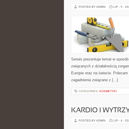
POSTED BY ADMIN
LIP - 5 - 2
Serwis prezentuje temat w sposób 
związanych z działalnością zorga
Europie oraz na świecie. Polecam K
zagadnienia związane z […]
CATEGORIES:
KOSMETYKI
KARDIO I WYTR
POSTED BY ADMIN
LIP - 4 - 2