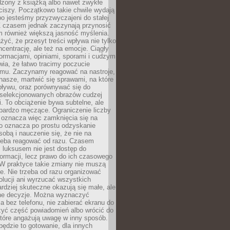
dzony z książką albo nawet zwykłe
ciszy. Początkowo takie chwile wydają
bo jesteśmy przyzwyczajeni do stałej
 Z czasem jednak zaczynają przynosić
m również większą jasność myślenia.
yć, że przesyt treści wpływa nie tylko
centrację, ale też na emocje. Ciągły
formacjami, opiniami, sporami i cudzym
ia, że łatwo tracimy poczucie
tmu. Zaczynamy reagować na nastroje,
 nasze, martwić się sprawami, na które
ływu, oraz porównywać się do
yselekcjonowanych obrazów cudzej
. To obciążenie bywa subtelne, ale
 bardzo męczące. Ograniczenie liczby
 oznacza więc zamknięcia się na
to oznacza po prostu odzyskanie
sobą i nauczenie się, że nie na
zeba reagować od razu. Czasem
 luksusem nie jest dostęp do
formacji, lecz prawo do ich czasowego
 W praktyce takie zmiany nie muszą
e. Nie trzeba od razu organizować
olucji ani wyrzucać wszystkich
rdziej skuteczne okazują się małe, ale
e decyzje. Można wyznaczyć
 bez telefonu, nie zabierać ekranu do
zyć część powiadomień albo wrócić do
które angażują uwagę w inny sposób.
będzie to gotowanie, dla innych