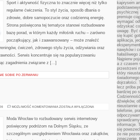
Sport i aktywność fizyczna to znacznie więcej niż tylko
kaprysem ani
podstawowy
regularne ćwiczenia. To styl życia, sposób dbania o
psychicznej i
premiuje ci
zdrowie, dobre samopoczucie oraz codzienną energię.
wymagać odw
Strona poświęcona tej tematyce stanowi rozbudowane
odzyskać co
uwagę. Być m
bazę porad, w którym każdy miłośnik ruchu – zarówno
się kupić go
początkujący, jak i zaawansowany – może znaleźć
aplikacja, j
eksperyment
reningów, ćwiczeń, zdrowego stylu życia, odżywiania oraz
nawyków i c
hałaśliwego 
rawności. Serwis koncentruje się na popularyzowaniu
Najpierw poj
jąc zagadnienia związane z […]
a z czasem w
przestrzeni 
który nieust
NIE SOBIE PO ZERWANIU
świadomego 
dojrzałości.
lecz próba pr
bardziej po 
Codzienność
dźwięków, ob
nieustannie 
ŚWIDNICA
026
MOŻLIWOŚĆ KOMENTOWANIA
ZOSTAŁA WYŁĄCZONA
telefonie, p
odpoczywamy
Moda Wrocław to rozbudowany serwis internetowy
sprawdzamy 
informacje. T
poświęcony podróżom na Dolnym Śląsku, ze
się powszec
szczególnym uwzględnieniem Wrocławia oraz zakątków,
że nie pozos
zmęczenie, t