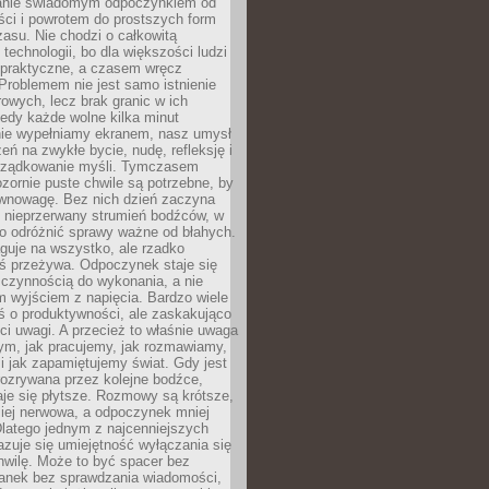
anie świadomym odpoczynkiem od
ści i powrotem do prostszych form
asu. Nie chodzi o całkowitą
 technologii, bo dla większości ludzi
iepraktyczne, a czasem wręcz
Problemem nie jest samo istnienie
rowych, lecz brak granic w ich
edy każde wolne kilka minut
ie wypełniamy ekranem, nasz umysł
zeń na zwykłe bycie, nudę, refleksję i
rządkowanie myśli. Tymczasem
ozornie puste chwile są potrzebne, by
wnowagę. Bez nich dzień zaczyna
 nieprzerwany strumień bodźców, w
no odróżnić sprawy ważne od błahych.
guje na wszystko, ale rzadko
ś przeżywa. Odpoczynek staje się
 czynnością do wykonania, a nie
 wyjściem z napięcia. Bardzo wiele
ś o produktywności, ale zaskakująco
ci uwagi. A przecież to właśnie uwaga
ym, jak pracujemy, jak rozmawiamy,
i jak zapamiętujemy świat. Gdy jest
rozrywana przez kolejne bodźce,
je się płytsze. Rozmowy są krótsze,
ziej nerwowa, a odpoczynek mniej
latego jednym z najcenniejszych
zuje się umiejętność wyłączania się
hwilę. Może to być spacer bez
ranek bez sprawdzania wiadomości,