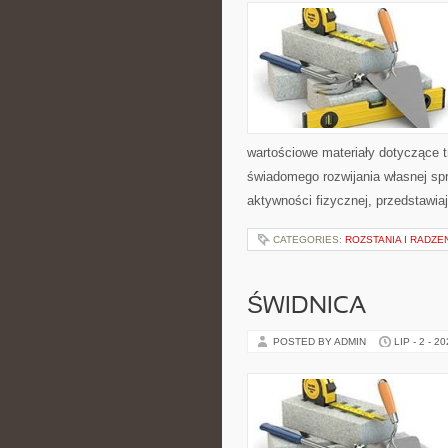
wartościowe materiały dotyczące t
świadomego rozwijania własnej sp
aktywności fizycznej, przedstawia
CATEGORIES:
ROZSTANIA I RADZE
ŚWIDNICA
POSTED BY ADMIN
LIP - 2 - 2