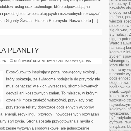
skuteczny. D
oduktów, usług oraz technologii, które odpowiadają na
nawyków oka
choćby na c
 i przedsiębiorstw poszukujących niezawodnych rozwiązań
telefonu, po
 i Giganty Świata i Historia Przemysłu. Nasza oferta […]
wieczór spę
siedzenie w 
się dziwne, 
stymulacji.
ulgę, a pote
Warto zauważ
na naszą kon
LA PLANETY
kontakt z in
życiem spraw
własnego ry
TECHNOLOGIE
 2026
MOŻLIWOŚĆ KOMENTOWANIA
ZOSTAŁA WYŁĄCZONA
DLA
które nie są
PLANETY
nie mamy wp
Ekos-Sułów to inspirujący portal poświęcony ekologii,
starannie w
codzienności
który pokazuje, że świadome podejście do przyrody nie
długofalowo
musi oznaczać wielkich wyrzeczeń, skomplikowanych
bodźców nie
świat. Częs
decyzji ani kosztownych zmian. To miejsce, w którym
kontaktu ze 
czytelnik może znaleźć wskazówki, przykłady oraz
wszystko tr
największym
przystępne teksty dotyczące codziennych wyborów,
kolejnych in
wyciszenia.
, energii, recyklingu, przyrody i nowoczesnych rozwiązań
być radykaln
alny styl życia. Strona została przygotowana z myślą o
cyfrowej rew
urządzeń. Ba
półczesne wyzwania środowiskowe, ale jednocześnie
konsekwentn