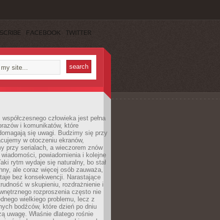
SCRIBE
FACEBOOK
TWITTER
 współczesnego człowieka jest pełna
razów i komunikatów, które
domagają się uwagi. Budzimy się przy
racujemy w otoczeniu ekranów,
 przy serialach, a wieczorem znów
wiadomości, powiadomienia i kolejne
aki rytm wydaje się naturalny, bo stał
hny, ale coraz więcej osób zauważa,
taje bez konsekwencji. Narastające
rudność w skupieniu, rozdrażnienie i
wnętrznego rozproszenia często nie
ednego wielkiego problemu, lecz z
nych bodźców, które dzień po dniu
ą uwagę. Właśnie dlatego rośnie