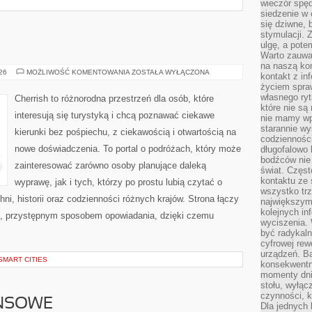
wieczór spę
siedzenie w 
się dziwne, 
stymulacji.
ulgę, a pote
Warto zauważ
na naszą kon
GRECJA
026
MOŻLIWOŚĆ KOMENTOWANIA
ZOSTAŁA WYŁĄCZONA
kontakt z in
życiem spraw
własnego ry
Cherrish to różnorodna przestrzeń dla osób, które
które nie są
interesują się turystyką i chcą poznawać ciekawe
nie mamy wp
starannie w
kierunki bez pośpiechu, z ciekawością i otwartością na
codzienności
nowe doświadczenia. To portal o podróżach, który może
długofalowo
bodźców nie
zainteresować zarówno osoby planujące daleką
świat. Częs
kontaktu ze 
wyprawę, jak i tych, którzy po prostu lubią czytać o
wszystko tr
hni, historii oraz codzienności różnych krajów. Strona łączy
największym
kolejnych in
m, przystępnym sposobem opowiadania, dzięki czemu
wyciszenia.
być radykaln
cyfrowej rew
urządzeń. Ba
SMART CITIES
konsekwentn
momenty dnia
stołu, wyłąc
czynności, 
ANSOWE
Dla jednych 