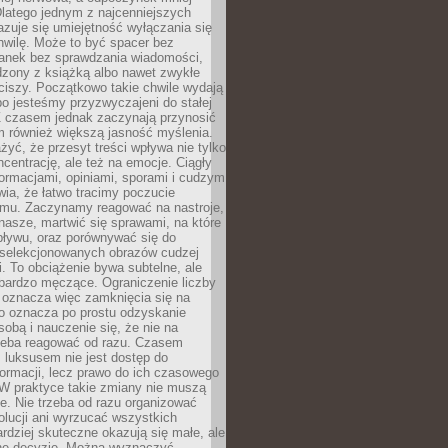
latego jednym z najcenniejszych
zuje się umiejętność wyłączania się
hwilę. Może to być spacer bez
ranek bez sprawdzania wiadomości,
dzony z książką albo nawet zwykłe
ciszy. Początkowo takie chwile wydają
bo jesteśmy przyzwyczajeni do stałej
 Z czasem jednak zaczynają przynosić
m również większą jasność myślenia.
yć, że przesyt treści wpływa nie tylko
centrację, ale też na emocje. Ciągły
formacjami, opiniami, sporami i cudzym
ia, że łatwo tracimy poczucie
tmu. Zaczynamy reagować na nastroje,
 nasze, martwić się sprawami, na które
ływu, oraz porównywać się do
yselekcjonowanych obrazów cudzej
. To obciążenie bywa subtelne, ale
 bardzo męczące. Ograniczenie liczby
 oznacza więc zamknięcia się na
to oznacza po prostu odzyskanie
sobą i nauczenie się, że nie na
zeba reagować od razu. Czasem
 luksusem nie jest dostęp do
formacji, lecz prawo do ich czasowego
 W praktyce takie zmiany nie muszą
e. Nie trzeba od razu organizować
olucji ani wyrzucać wszystkich
rdziej skuteczne okazują się małe, ale
e decyzje. Można wyznaczyć