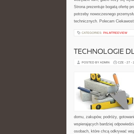
Strona prezentuje bogatą ofertę pr
potrzeby nowoczesnego przemysłu
technicznych. Polecam Ciekawostki
CATEGORIES:
PALMTREEVIEW
TECHNOLOGIE D
POSTED BY ADMIN
CZE - 27 -
domu, zakupów, podróży, gotowania
wspierających bardziej odpowiedzi
osobach, które chcą odkrywać ws