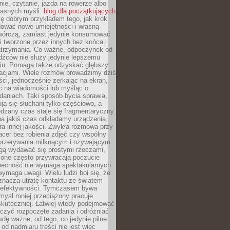
ie, czytanie, jazda na rowerze albo
łasnych myśli.
blog dla początkujących
ę dobrym przykładem tego, jak krok
dować nowe umiejętności i własną
twórczą, zamiast jedynie konsumować
i tworzone przez innych bez końca i
zatrzymania. Co ważne, odpoczynek od
dźców nie służy jedynie lepszemu
u. Pomaga także odzyskać głębszy
lacjami. Wiele rozmów prowadzimy dziś
ci, jednocześnie zerkając na ekran,
c na wiadomości lub myśląc o
daniach. Taki sposób bycia sprawia,
ują się słuchani tylko częściowo, a
dzany czas staje się fragmentaryczny.
na jakiś czas odkładamy urządzenia,
era innej jakości. Zwykła rozmowa przy
acer bez robienia zdjęć czy wspólny
 przerywania milknącym i ożywającym
ą wydawać się prostymi rzeczami,
 one często przywracają poczucie
Obecność nie wymaga spektakularnych
wymaga uwagi. Wielu ludzi boi się, że
znacza utratę kontaktu ze światem
 efektywności. Tymczasem bywa
mysł mniej przeciążony pracuje
 skuteczniej. Łatwiej wtedy podejmować
czyć rozpoczęte zadania i odróżniać
wdę ważne, od tego, co jedynie pilne.
d nadmiaru treści nie jest więc