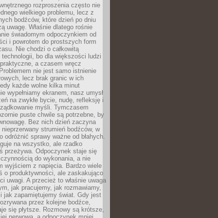
wnętrznego rozproszenia często nie
ednego wielkiego problemu, lecz z
nych bodźców, które dzień po dniu
ą uwagę. Właśnie dlatego rośnie
anie świadomym odpoczynkiem od
ści i powrotem do prostszych form
asu. Nie chodzi o całkowitą
 technologii, bo dla większości ludzi
iepraktyczne, a czasem wręcz
Problemem nie jest samo istnienie
rowych, lecz brak granic w ich
edy każde wolne kilka minut
ie wypełniamy ekranem, nasz umysł
zeń na zwykłe bycie, nudę, refleksję i
rządkowanie myśli. Tymczasem
ozornie puste chwile są potrzebne, by
wnowagę. Bez nich dzień zaczyna
 nieprzerwany strumień bodźców, w
no odróżnić sprawy ważne od błahych.
guje na wszystko, ale rzadko
ś przeżywa. Odpoczynek staje się
 czynnością do wykonania, a nie
 wyjściem z napięcia. Bardzo wiele
ś o produktywności, ale zaskakująco
ci uwagi. A przecież to właśnie uwaga
ym, jak pracujemy, jak rozmawiamy,
i jak zapamiętujemy świat. Gdy jest
rozrywana przez kolejne bodźce,
je się płytsze. Rozmowy są krótsze,
ziej nerwowa, a odpoczynek mniej