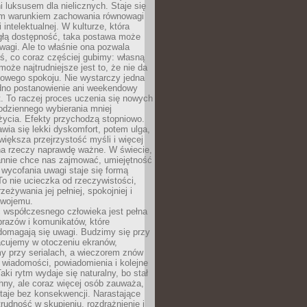
 luksusem dla nielicznych. Staje się
m warunkiem zachowania równowagi
 intelektualnej. W kulturze, która
ągłą dostępność, taka postawa może
agi. Ale to właśnie ona pozwala
ś, co coraz częściej gubimy: własną
oże najtrudniejsze jest to, że nie da
towego spokoju. Nie wystarczy jedna
edno postanowienie ani weekendowy
. To raczej proces uczenia się nowych
odziennego wybierania mniej
życia. Efekty przychodzą stopniowo.
awia się lekki dyskomfort, potem ulga,
iększa przejrzystość myśli i więcej
na rzeczy naprawdę ważne. W świecie,
annie chce nas zajmować, umiejętność
wycofania uwagi staje się formą
 To nie ucieczka od rzeczywistości,
zeżywania jej pełniej, spokojniej i
swojemu.
 współczesnego człowieka jest pełna
razów i komunikatów, które
domagają się uwagi. Budzimy się przy
racujemy w otoczeniu ekranów,
 przy serialach, a wieczorem znów
wiadomości, powiadomienia i kolejne
aki rytm wydaje się naturalny, bo stał
hny, ale coraz więcej osób zauważa,
taje bez konsekwencji. Narastające
rudność w skupieniu, rozdrażnienie i