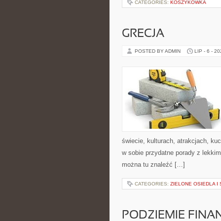
CATEGORIES:
KOSZYKÓWKA
GRECJA
POSTED BY ADMIN
LIP - 6 - 2
świecie, kulturach, atrakcjach, kuc
w sobie przydatne porady z lekki
można tu znaleźć […]
CATEGORIES:
ZIELONE OSIEDLA I 
PODZIEMIE FIN