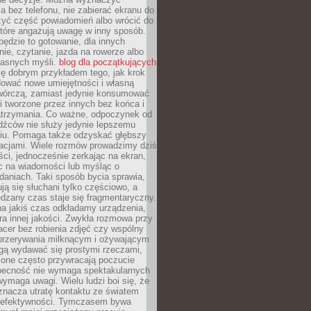
 bez telefonu, nie zabierać ekranu do
zyć część powiadomień albo wrócić do
które angażują uwagę w inny sposób.
będzie to gotowanie, dla innych
ie, czytanie, jazda na rowerze albo
łasnych myśli.
blog dla początkujących
ę dobrym przykładem tego, jak krok
dować nowe umiejętności i własną
twórczą, zamiast jedynie konsumować
i tworzone przez innych bez końca i
zatrzymania. Co ważne, odpoczynek od
dźców nie służy jedynie lepszemu
u. Pomaga także odzyskać głębszy
lacjami. Wiele rozmów prowadzimy dziś
ci, jednocześnie zerkając na ekran,
c na wiadomości lub myśląc o
daniach. Taki sposób bycia sprawia,
ują się słuchani tylko częściowo, a
dzany czas staje się fragmentaryczny.
na jakiś czas odkładamy urządzenia,
era innej jakości. Zwykła rozmowa przy
acer bez robienia zdjęć czy wspólny
 przerywania milknącym i ożywającym
ą wydawać się prostymi rzeczami,
 one często przywracają poczucie
Obecność nie wymaga spektakularnych
wymaga uwagi. Wielu ludzi boi się, że
znacza utratę kontaktu ze światem
 efektywności. Tymczasem bywa