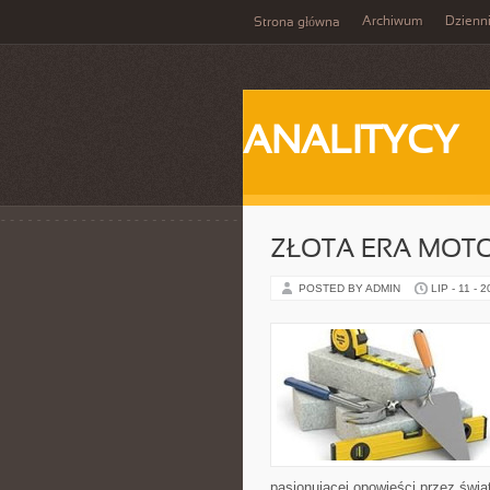
Archiwum
Dzienn
Strona główna
ANALITYCY
ZŁOTA ERA MOTO
POSTED BY ADMIN
LIP - 11 - 
pasjonującej opowieści przez świ