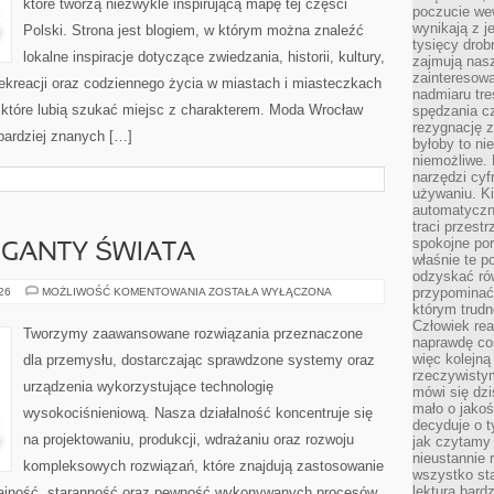
które tworzą niezwykle inspirującą mapę tej części
poczucie we
wynikają z j
Polski. Strona jest blogiem, w którym można znaleźć
tysięcy drob
lokalne inspiracje dotyczące zwiedzania, historii, kultury,
zajmują nasz
zainteresow
 rekreacji oraz codziennego życia w miastach i miasteczkach
nadmiaru tre
, które lubią szukać miejsc z charakterem. Moda Wrocław
spędzania cz
rezygnację z
jbardziej znanych […]
byłoby to n
niemożliwe. 
narzędzi cyf
używaniu. Ki
automatyczn
traci przestr
spokojne po
GIGANTY ŚWIATA
właśnie te p
odzyskać ró
CIEKAWOSTKI
przypominać
026
MOŻLIWOŚĆ KOMENTOWANIA
ZOSTAŁA WYŁĄCZONA
I
którym trud
GIGANTY
Człowiek rea
ŚWIATA
Tworzymy zaawansowane rozwiązania przeznaczone
naprawdę co
więc kolejną
dla przemysłu, dostarczając sprawdzone systemy oraz
rzeczywistym
urządzenia wykorzystujące technologię
mówi się dzi
mało o jakoś
wysokociśnieniową. Nasza działalność koncentruje się
decyduje o t
na projektowaniu, produkcji, wdrażaniu oraz rozwoju
jak czytamy 
nieustannie 
kompleksowych rozwiązań, które znajdują zastosowanie
wszystko sta
lektura bard
dajność, staranność oraz pewność wykonywanych procesów.