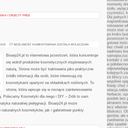
momenty dnia
stołu, wyłąc
czynności, 
KA I CRUELTY FREE
Dla jednych 
majsterkowan
notowanie w
może stać si
po kroku bu
przestrzeń 
gotowe treśc
EKO-
 2026
MOŻLIWOŚĆ KOMENTOWANIA
ZOSTAŁA WYŁĄCZONA
bez chwili 
MAKIJAŻ
nadmiaru bo
Bioarp24.pl to internetowa przestrzeń, która koncentruje
samopoczuci
kontakt z re
się wokół produktów kosmetycznych inspirowanych
w półobecnoś
odpowiadają
naturą. Strona może być traktowana jako praktyczne
kolejnych za
źródło informacji dla osób, które interesują się
że bliscy cz
wspólnie spę
kosmetykami opartymi na składnikach roślinnych. To
Kiedy choć 
strona, która wpisuje się w rosnące zainteresowanie
relacja nabi
herbacie, sp
ą. Polecamy Kosmetyki dla niego i DIY – Zrób to sam.
posiłek bez
ekranem mog
tyka naturalnej pielęgnacji. Bioarp24.pl może
lecz właśnie
 naturalnych kosmetyków, jak i gabinetowe punkty
bliskości. 
gestów, ale 
zwolnienie o
albo spadek