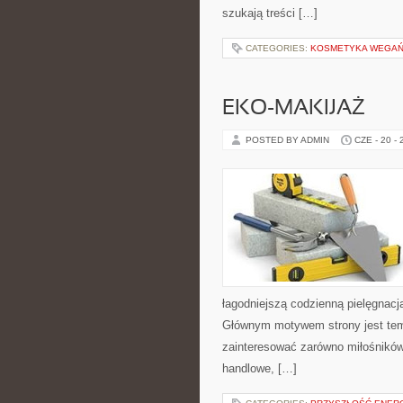
szukają treści […]
CATEGORIES:
KOSMETYKA WEGAŃS
EKO-MAKIJAŻ
POSTED BY ADMIN
CZE - 20 -
łagodniejszą codzienną pielęgnacj
Głównym motywem strony jest tema
zainteresować zarówno miłośników
handlowe, […]