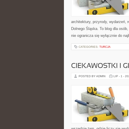
architektury, przyrody, wydarzeń,
Dolnego Śląska. To blog dla osób
nie ogranicza się wyłącznie do na
CATEGORIES:
TURCJA
CIEKAWOSTKI I 
POSTED BY ADMIN
LIP - 1 - 2
wszędzie tam, gdzie liczy się wy