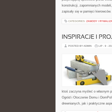
konstrukcji, zapomnianych modeli
zapisały się w pamięci kierowców.
CATEGORIES:
ZAWODY I RYWALIZ
INSPIRACJE I PR
POSTED BY ADMIN
LIP - 9 - 2
ktoś zaczyna myśleć o własnym p
Ogród i Otoczenie Domu i DomPol
drewnianych, jak i praktyczne aspe