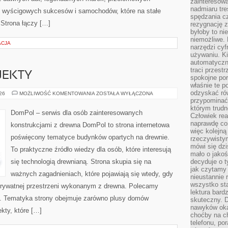
zainteresow
nadmiaru tre
, wyścigowych sukcesów i samochodów, które na stałe
spędzania cz
 Strona łączy […]
rezygnację z
byłoby to n
niemożliwe. 
ACJA
narzędzi cyf
używaniu. Ki
automatyczn
traci przestr
OJEKTY
spokojne po
właśnie te p
odzyskać ró
INSPIRACJE
026
MOŻLIWOŚĆ KOMENTOWANIA
ZOSTAŁA WYŁĄCZONA
I
przypominać
PROJEKTY
którym trud
DomPol – serwis dla osób zainteresowanych
Człowiek rea
naprawdę co
konstrukcjami z drewna DomPol to strona internetowa
więc kolejną
poświęcony tematyce budynków opartych na drewnie.
rzeczywistym
mówi się dzi
To praktyczne źródło wiedzy dla osób, które interesują
mało o jakoś
się technologią drewnianą. Strona skupia się na
decyduje o t
jak czytamy 
ważnych zagadnieniach, które pojawiają się wtedy, gdy
nieustannie 
wszystko sta
rywatnej przestrzeni wykonanym z drewna. Polecamy
lektura bard
. Tematyka strony obejmuje zarówno plusy domów
skuteczny. D
nawyków oka
kty, które […]
choćby na c
telefonu, po