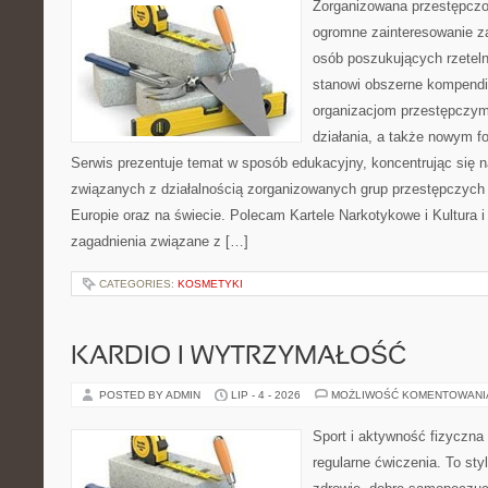
Zorganizowana przestępczoś
ogromne zainteresowanie za
osób poszukujących rzeteln
stanowi obszerne kompendi
organizacjom przestępczym
działania, a także nowym f
Serwis prezentuje temat w sposób edukacyjny, koncentrując się na
związanych z działalnością zorganizowanych grup przestępczych 
Europie oraz na świecie. Polecam Kartele Narkotykowe i Kultura i 
zagadnienia związane z […]
CATEGORIES:
KOSMETYKI
KARDIO I WYTRZYMAŁOŚĆ
POSTED BY ADMIN
LIP - 4 - 2026
MOŻLIWOŚĆ KOMENTOWAN
Sport i aktywność fizyczna 
regularne ćwiczenia. To sty