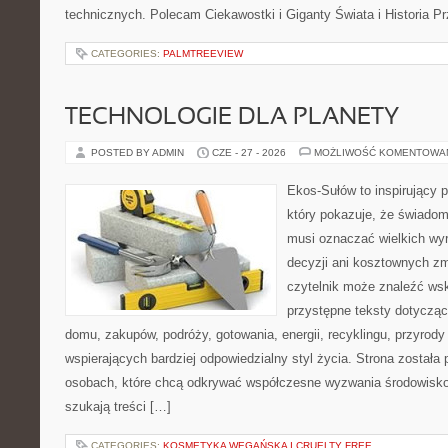
technicznych. Polecam Ciekawostki i Giganty Świata i Historia P
CATEGORIES:
PALMTREEVIEW
TECHNOLOGIE DLA PLANETY
POSTED BY ADMIN
CZE - 27 - 2026
MOŻLIWOŚĆ KOMENTOWA
Ekos-Sułów to inspirujący p
który pokazuje, że świadom
musi oznaczać wielkich wy
decyzji ani kosztownych zm
czytelnik może znaleźć wsk
przystępne teksty dotyczą
domu, zakupów, podróży, gotowania, energii, recyklingu, przyrod
wspierających bardziej odpowiedzialny styl życia. Strona została
osobach, które chcą odkrywać współczesne wyzwania środowisko
szukają treści […]
CATEGORIES:
KOSMETYKA WEGAŃSKA I CRUELTY FREE