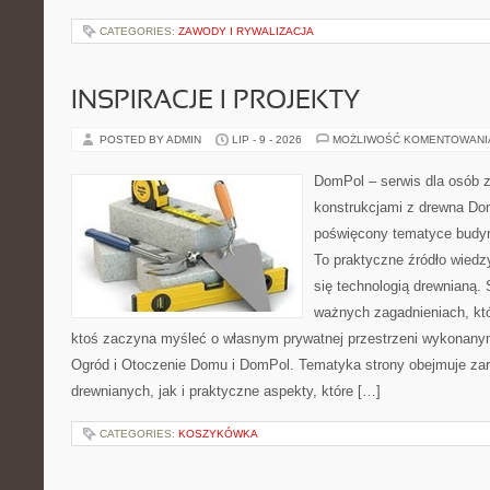
CATEGORIES:
ZAWODY I RYWALIZACJA
INSPIRACJE I PROJEKTY
POSTED BY ADMIN
LIP - 9 - 2026
MOŻLIWOŚĆ KOMENTOWAN
DomPol – serwis dla osób 
konstrukcjami z drewna Dom
poświęcony tematyce budyn
To praktyczne źródło wiedzy
się technologią drewnianą. 
ważnych zagadnieniach, któ
ktoś zaczyna myśleć o własnym prywatnej przestrzeni wykonan
Ogród i Otoczenie Domu i DomPol. Tematyka strony obejmuje z
drewnianych, jak i praktyczne aspekty, które […]
CATEGORIES:
KOSZYKÓWKA