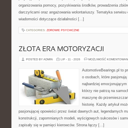
organizowania pomocy, pozyskiwania środków, prowadzenia zbiór
darczyńcami oraz angażowania wolontariuszy. Tematyka serwisu 
wiadomości dotyczące działalności […]
CATEGORIES:
ZDROWIE PSYCHICZNE
ZŁOTA ERA MOTORYZACJI
POSTED BY ADMIN
LIP - 11 - 2026
MOŻLIWOŚĆ KOMENTOWAN
AutomotiveBearings.pl to p
o osobach, które pasjonują 
najbardziej emocjonującym 
którzy nie patrzą na samoc
maszynę do przemieszczani
historię. Każdy artykuł mo
pasjonującej opowieści przez świat dawnych aut, legendarnych 
konstrukcji, zapomnianych modeli, wyścigowych sukcesów i samo
zapisały się w pamięci kierowców. Strona łączy […]