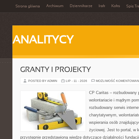
Archiwum
Dziennikarze
Irak
Koks
Strona główna
Spis Tr
ANALITYCY
GRANTY I PROJEKTY
POSTED BY ADMIN
LIP - 11 - 2026
MOŻLIWOŚĆ KOMENTOWAN
CP Caritas – rozbudowany p
wolontariacie i mądrym pom
rozbudowany serwis intern
charytatywnym, wolontaria
wspierania osób znajdującyc
życiowej. Jest to portal, 
przystępnie przedstawioną wiedzę dotyczące działalności fundacji