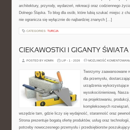
architektury, przyrody, wydarzeń, rekreacji oraz codziennego życ
Dolnego Śląska. To blog dla osób, które lubią szukać miejsc z 
nie ogranicza się wyłącznie do najbardziej znanych […]
CATEGORIES:
TURCJA
CIEKAWOSTKI I GIGANTY ŚWIATA
POSTED BY ADMIN
LIP - 1 - 2026
MOŻLIWOŚĆ KOMENTOWAN
Tworzymy zaawansowane ro
dla przemysłu, dostarczaj
urządzenia wykorzystujące 
wysokociśnieniową. Nasza d
na projektowaniu, produkcji
kompleksowych rozwiązań, 
wszędzie tam, gdzie liczy się wydajność, staranność oraz pewn
Strona prezentuje bogatą ofertę produktów, usług oraz technologii
potrzeby nowoczesnego przemysłu i przedsiębiorstw poszukując