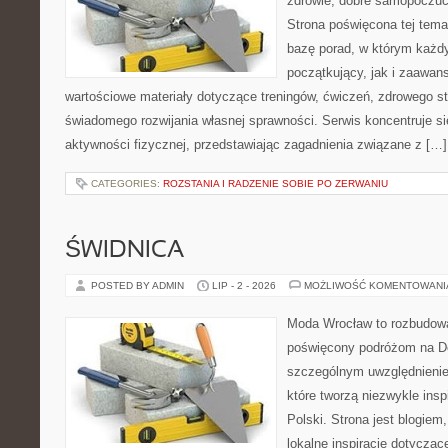
zdrowie, dobre samopoczuci
Strona poświęcona tej tem
bazę porad, w którym każdy
początkujący, jak i zaawa
wartościowe materiały dotyczące treningów, ćwiczeń, zdrowego st
świadomego rozwijania własnej sprawności. Serwis koncentruje s
aktywności fizycznej, przedstawiając zagadnienia związane z […]
CATEGORIES:
ROZSTANIA I RADZENIE SOBIE PO ZERWANIU
ŚWIDNICA
POSTED BY ADMIN
LIP - 2 - 2026
MOŻLIWOŚĆ KOMENTOWAN
Moda Wrocław to rozbudowa
poświęcony podróżom na D
szczególnym uwzględnienie
które tworzą niezwykle insp
Polski. Strona jest blogie
lokalne inspiracje dotyczące