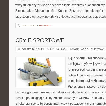
wszystkich czytelnikach chcących lepiej zrozumieć mechanizmy 
Zobacz także Nieruchomości i Kupno i Sprzedaż Nieruchomości.
przystępnie opracowane artykuły dotyczące kupowania, sprzeda
CATEGORIES:
KULINARIA
GRY E-SPORTOWE
POSTED BY ADMIN
LIP - 13 - 2026
MOŻLIWOŚĆ KOMENTOWAN
Ligi e-sportu – rozbudowany
turniejów i cyfrowej rywaliz
lat przeszedł ogromną prze
hobby kojarzonym głównie
obecnie stanowi rozbudowan
Profesjonalni zawodnicy tr
harmonogramów, drużyny zatrudniają sztaby szkoleniowe oraz spe
turnieje przyciągają miliony zainteresowanych widzów. Polecamy P
Strefa. LigiSportu to serwis internetowy poświęcony grom kompu