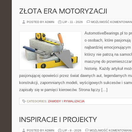
ZŁOTA ERA MOTORYZACJI
POSTED BY ADMIN
LIP - 11 - 2026
MOŻLIWOŚĆ KOMENTOWAN
AutomotiveBearings.pl to p
o osobach, które pasjonują 
najbardziej emocjonującym 
którzy nie patrzą na samoc
maszynę do przemieszczani
historię. Każdy artykuł mo
pasjonującej opowieści przez świat dawnych aut, legendarnych 
konstrukcji, zapomnianych modeli, wyścigowych sukcesów i samo
zapisały się w pamięci kierowców. Strona łączy […]
CATEGORIES:
ZAWODY I RYWALIZACJA
INSPIRACJE I PROJEKTY
POSTED BY ADMIN
LIP - 9 - 2026
MOŻLIWOŚĆ KOMENTOWAN