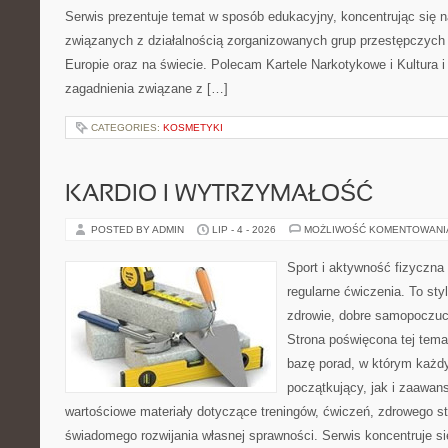
Serwis prezentuje temat w sposób edukacyjny, koncentrując się na
związanych z działalnością zorganizowanych grup przestępczych 
Europie oraz na świecie. Polecam Kartele Narkotykowe i Kultura i 
zagadnienia związane z […]
CATEGORIES:
KOSMETYKI
KARDIO I WYTRZYMAŁOŚĆ
POSTED BY ADMIN
LIP - 4 - 2026
MOŻLIWOŚĆ KOMENTOWAN
Sport i aktywność fizyczna 
regularne ćwiczenia. To sty
zdrowie, dobre samopoczuci
Strona poświęcona tej tem
bazę porad, w którym każdy
początkujący, jak i zaawa
wartościowe materiały dotyczące treningów, ćwiczeń, zdrowego st
świadomego rozwijania własnej sprawności. Serwis koncentruje s