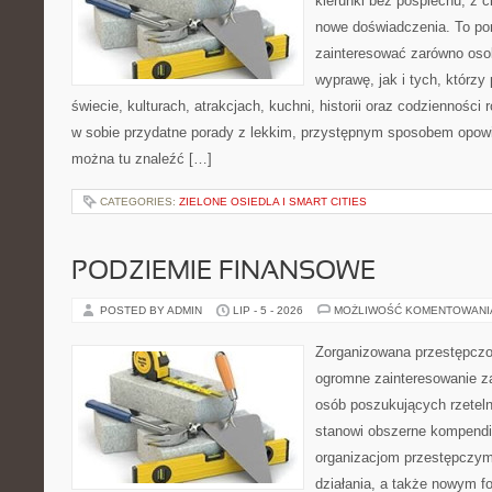
kierunki bez pośpiechu, z c
nowe doświadczenia. To por
zainteresować zarówno oso
wyprawę, jak i tych, którzy 
świecie, kulturach, atrakcjach, kuchni, historii oraz codzienności
w sobie przydatne porady z lekkim, przystępnym sposobem opowi
można tu znaleźć […]
CATEGORIES:
ZIELONE OSIEDLA I SMART CITIES
PODZIEMIE FINANSOWE
POSTED BY ADMIN
LIP - 5 - 2026
MOŻLIWOŚĆ KOMENTOWAN
Zorganizowana przestępczoś
ogromne zainteresowanie za
osób poszukujących rzeteln
stanowi obszerne kompendi
organizacjom przestępczym
działania, a także nowym f