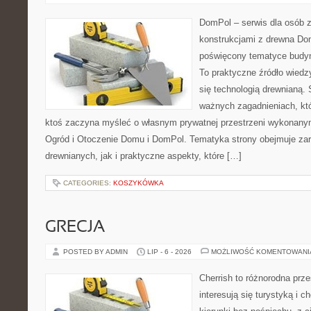
DomPol – serwis dla osób 
konstrukcjami z drewna Dom
poświęcony tematyce budyn
To praktyczne źródło wiedzy
się technologią drewnianą. 
ważnych zagadnieniach, któ
ktoś zaczyna myśleć o własnym prywatnej przestrzeni wykonan
Ogród i Otoczenie Domu i DomPol. Tematyka strony obejmuje z
drewnianych, jak i praktyczne aspekty, które […]
CATEGORIES:
KOSZYKÓWKA
GRECJA
POSTED BY ADMIN
LIP - 6 - 2026
MOŻLIWOŚĆ KOMENTOWAN
Cherrish to różnorodna prze
interesują się turystyką i