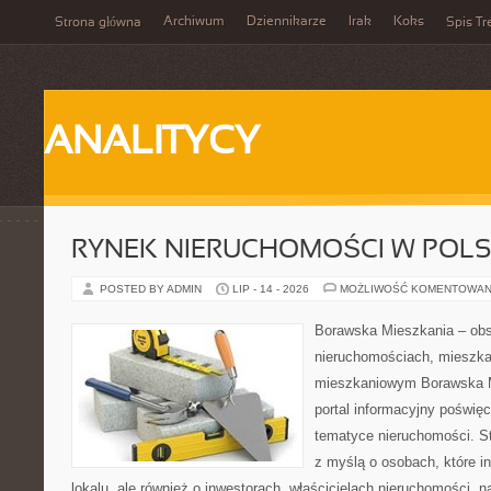
Archiwum
Dziennikarze
Irak
Koks
Strona główna
Spis Tr
ANALITYCY
RYNEK NIERUCHOMOŚCI W POL
POSTED BY ADMIN
LIP - 14 - 2026
MOŻLIWOŚĆ KOMENTOWAN
Borawska Mieszkania – ob
nieruchomościach, mieszka
mieszkaniowym Borawska Mi
portal informacyjny poświę
tematyce nieruchomości. S
z myślą o osobach, które i
lokalu, ale również o inwestorach, właścicielach nieruchomości, 