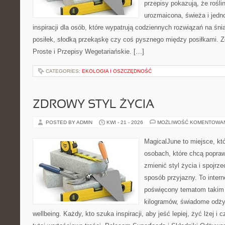
przepisy pokazują, że rośl
urozmaicona, świeża i jedn
inspiracji dla osób, które wypatrują codziennych rozwiązań na śni
posiłek, słodką przekąskę czy coś pysznego między posiłkami. Z
Proste i Przepisy Wegetariańskie. […]
CATEGORIES:
EKOLOGIA I OSZCZĘDNOŚĆ
ZDROWY STYL ŻYCIA
POSTED BY ADMIN
KWI - 21 - 2026
MOŻLIWOŚĆ KOMENTOWA
MagicalJune to miejsce, kt
osobach, które chcą popra
zmienić styl życia i spojrz
sposób przyjazny. To inter
poświęcony tematom takim 
kilogramów, świadome odżyw
wellbeing. Każdy, kto szuka inspiracji, aby jeść lepiej, żyć lżej i 