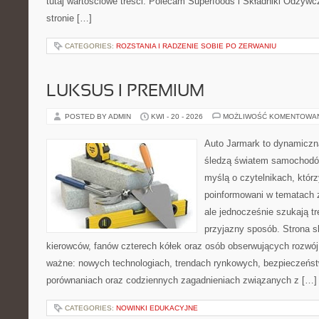
tutaj wartościowe treści. Polecam Superfoods i Składniki Odżywc
stronie […]
CATEGORIES:
ROZSTANIA I RADZENIE SOBIE PO ZERWANIU
LUKSUS I PREMIUM
POSTED BY ADMIN
KWI - 20 - 2026
MOŻLIWOŚĆ KOMENTOWA
Auto Jarmark to dynamiczna
śledzą światem samochodów
myślą o czytelnikach, któr
poinformowani w tematach 
ale jednocześnie szukają tr
przyjazny sposób. Strona sk
kierowców, fanów czterech kółek oraz osób obserwujących rozwój
ważne: nowych technologiach, trendach rynkowych, bezpieczeństwi
porównaniach oraz codziennych zagadnieniach związanych z […]
CATEGORIES:
NOWINKI EDUKACYJNE