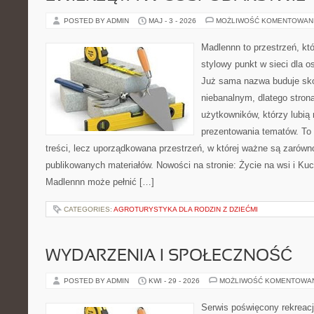
POSTED BY ADMIN
MAJ - 3 - 2026
MOŻLIWOŚĆ KOMENTOWAN
Madlennn to przestrzeń, kt
stylowy punkt w sieci dla o
Już sama nazwa buduje sko
niebanalnym, dlatego stro
użytkowników, którzy lubią 
prezentowania tematów. To 
treści, lecz uporządkowana przestrzeń, w której ważne są zarówn
publikowanych materiałów. Nowości na stronie: Życie na wsi i Ku
Madlennn może pełnić […]
CATEGORIES:
AGROTURYSTYKA DLA RODZIN Z DZIEĆMI
WYDARZENIA I SPOŁECZNOŚĆ
POSTED BY ADMIN
KWI - 29 - 2026
MOŻLIWOŚĆ KOMENTOWA
Serwis poświęcony rekreacj