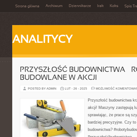
Archiwum
Dziennikarze
Irak
Koks
Strona główna
Spis Tr
ANALITYCY
PRZYSZŁOŚĆ BUDOWNICTWA – 
BUDOWLANE W AKCJI
POSTED BY ADMIN
LUT - 26 - 2025
MOŻLIWOŚĆ KOMENTOWA
Przyszłość budownictwa kr
akcji! Maszyny zastępują l
sprawiając, że prace są szy
bardziej precyzyjne. Czy to
budownictwa? #robotybudow
#przyszłośćbudownictwa