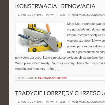
KONSERWACJA I RENOWACJA
POSTED BY ADMIN
KWI - 7 - 2026
MOŻLIWOŚĆ KOMENTOWAN
Mars-Net to wartościowa pla
się na urządzaniu domu i mi
którym estetyka spotyka si
wspiera użytkowników w pod
pokazując szeroki zakres o
także z przesłonami okien
pomysłów dla osób, które szukają sprawdzonych wskazówek do m
Warto przeczytać: Rolety, Żaluzje i Zasłony i Mars.Net. Na stron
wartościowe materiały, które […]
CATEGORIES:
MEDYCYNA RATUNKOWA
TRADYCJE I OBRZĘDY CHRZEŚCIJ
POSTED BY ADMIN
KWI - 6 - 2026
MOŻLIWOŚĆ KOMENTOWAN