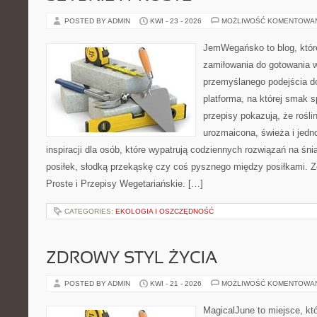
POSTED BY ADMIN
KWI - 23 - 2026
MOŻLIWOŚĆ KOMENTOWA
JemWegańsko to blog, któr
zamiłowania do gotowania w
przemyślanego podejścia d
platforma, na której smak s
przepisy pokazują, że rośl
urozmaicona, świeża i jedn
inspiracji dla osób, które wypatrują codziennych rozwiązań na śni
posiłek, słodką przekąskę czy coś pysznego między posiłkami. Z
Proste i Przepisy Wegetariańskie. […]
CATEGORIES:
EKOLOGIA I OSZCZĘDNOŚĆ
ZDROWY STYL ŻYCIA
POSTED BY ADMIN
KWI - 21 - 2026
MOŻLIWOŚĆ KOMENTOWA
MagicalJune to miejsce, kt