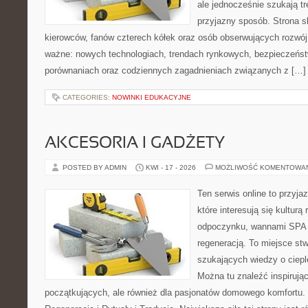
ale jednocześnie szukają tr
przyjazny sposób. Strona sk
kierowców, fanów czterech kółek oraz osób obserwujących rozwój
ważne: nowych technologiach, trendach rynkowych, bezpieczeństwi
porównaniach oraz codziennych zagadnieniach związanych z […]
CATEGORIES:
NOWINKI EDUKACYJNE
AKCESORIA I GADŻETY
POSTED BY ADMIN
KWI - 17 - 2026
MOŻLIWOŚĆ KOMENTOWA
Ten serwis online to przyja
które interesują się kulturą
odpoczynku, wannami SPA 
regeneracją. To miejsce st
szukających wiedzy o cieple
Można tu znaleźć inspirując
początkujących, ale również dla pasjonatów domowego komfortu. 