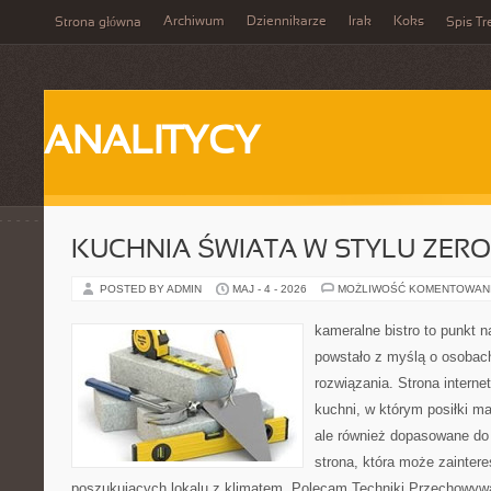
Archiwum
Dziennikarze
Irak
Koks
Strona główna
Spis Tr
ANALITYCY
KUCHNIA ŚWIATA W STYLU ZER
POSTED BY ADMIN
MAJ - 4 - 2026
MOŻLIWOŚĆ KOMENTOWAN
kameralne bistro to punkt n
powstało z myślą o osobac
rozwiązania. Strona interne
kuchni, w którym posiłki ma
ale również dopasowane do
strona, która może zainter
poszukujących lokalu z klimatem. Polecam Techniki Przechowyw