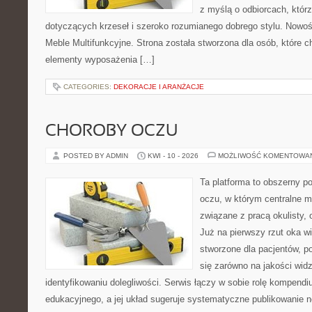
z myślą o odbiorcach, któ
dotyczących krzeseł i szeroko rozumianego dobrego stylu. Nowośc
Meble Multifunkcyjne. Strona została stworzona dla osób, które 
elementy wyposażenia […]
CATEGORIES:
DEKORACJE I ARANŻACJE
CHOROBY OCZU
POSTED BY ADMIN
KWI - 10 - 2026
MOŻLIWOŚĆ KOMENTOWA
Ta platforma to obszerny p
oczu, w którym centralne m
związane z pracą okulisty, 
Już na pierwszy rzut oka wi
stworzone dla pacjentów, po
się zarówno na jakości widz
identyfikowaniu dolegliwości. Serwis łączy w sobie rolę kompendi
edukacyjnego, a jej układ sugeruje systematyczne publikowanie 