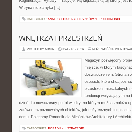
Regeneracja i Rytuały i Tradycje. Największą siłą tej strony jest
Witryna nie zamyka […]
CATEGORIES:
ANALIZY LOKALNYCH RYNKÓW NIERUCHOMOŚCI
WNĘTRZA I PRZESTRZEŃ
POSTED BY ADMIN
KWI - 16 - 2026
MOŻLIWOŚĆ KOMENTOWA
Magazyn poświęcony projekt
miejsce, w którym fascynac
doświadczeniem. Strona zo
osobach, które chcą poznawa
przestrzeni mieszkalnych i
tendencji wpływających na 
dzień. To nowoczesny portal wiedzy, na którym można znaleźć o
zarówno rozpoznawalnych obiektów, jak i użytecznych inspiracji
domu. Polecamy Poradnik dla Miłośników Architektury i Architek
CATEGORIES:
PORADNIKI I STRATEGIE