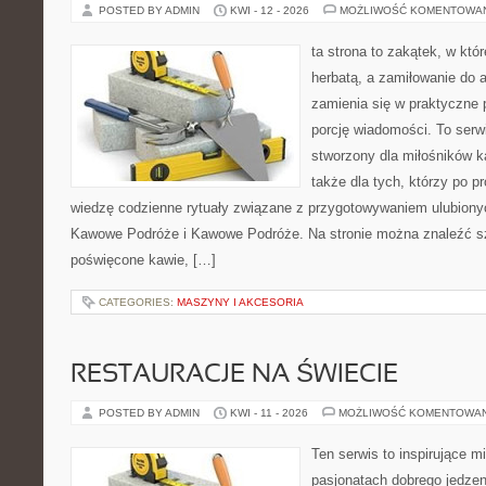
POSTED BY ADMIN
KWI - 12 - 2026
MOŻLIWOŚĆ KOMENTOWA
ta strona to zakątek, w któ
herbatą, a zamiłowanie do
zamienia się w praktyczne p
porcję wiadomości. To serw
stworzony dla miłośników ka
także dla tych, którzy po 
wiedzę codzienne rytuały związane z przygotowywaniem ulubion
Kawowe Podróże i Kawowe Podróże. Na stronie można znaleźć s
poświęcone kawie, […]
CATEGORIES:
MASZYNY I AKCESORIA
RESTAURACJE NA ŚWIECIE
POSTED BY ADMIN
KWI - 11 - 2026
MOŻLIWOŚĆ KOMENTOWA
Ten serwis to inspirujące m
pasjonatach dobrego jedzeni