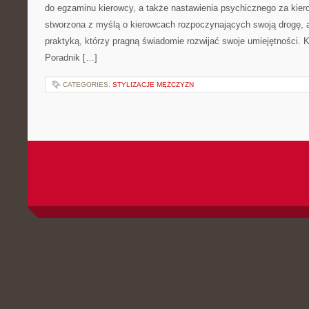
do egzaminu kierowcy, a także nastawienia psychicznego za kiero
stworzona z myślą o kierowcach rozpoczynających swoją drogę, a
praktyką, którzy pragną świadomie rozwijać swoje umiejętności. Ka
Poradnik […]
CATEGORIES:
STYLIZACJE MĘŻCZYZN