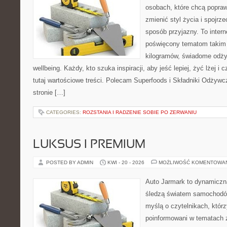
osobach, które chcą popra
zmienić styl życia i spojrz
sposób przyjazny. To inter
poświęcony tematom takim 
kilogramów, świadome odżyw
wellbeing. Każdy, kto szuka inspiracji, aby jeść lepiej, żyć lżej i 
tutaj wartościowe treści. Polecam Superfoods i Składniki Odżywc
stronie […]
CATEGORIES:
ROZSTANIA I RADZENIE SOBIE PO ZERWANIU
LUKSUS I PREMIUM
POSTED BY ADMIN
KWI - 20 - 2026
MOŻLIWOŚĆ KOMENTOWA
Auto Jarmark to dynamiczna
śledzą światem samochodów
myślą o czytelnikach, któr
poinformowani w tematach 