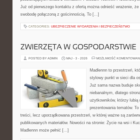
Już od pierwszego kontaktu z ofertą można odnieść wrażenie, że B
swobodę połączoną z gościnnością. To […]
CATEGORIES:
UBEZPIECZENIE WYDARZENIA I BEZPIECZEŃSTWO
ZWIERZĘTA W GOSPODARSTWIE
POSTED BY ADMIN
MAJ - 3 - 2026
MOŻLIWOŚĆ KOMENTOWAN
Madlennn to przestrzeń, kt
stylowy punkt w sieci dla o
Już sama nazwa buduje sko
niebanalnym, dlatego stro
użytkowników, którzy lubią 
prezentowania tematów. To 
treści, lecz uporządkowana przestrzeń, w której ważne są zarówn
publikowanych materiałów. Nowości na stronie: Życie na wsi i Ku
Madlennn może pełnić […]