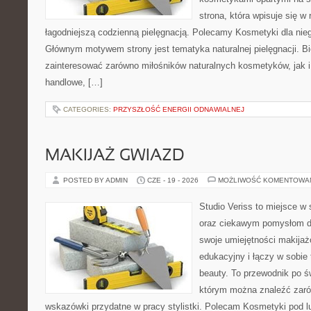
strona, która wpisuje się w
łagodniejszą codzienną pielęgnacją. Polecamy Kosmetyki dla nieg
Głównym motywem strony jest tematyka naturalnej pielęgnacji. B
zainteresować zarówno miłośników naturalnych kosmetyków, jak i
handlowe, […]
CATEGORIES:
PRZYSZŁOŚĆ ENERGII ODNAWIALNEJ
MAKIJAŻ GWIAZD
POSTED BY ADMIN
CZE - 19 - 2026
MOŻLIWOŚĆ KOMENTOWA
Studio Veriss to miejsce w
oraz ciekawym pomysłom dl
swoje umiejętności makijaż
edukacyjny i łączy w sobie
beauty. To przewodnik po 
którym można znaleźć zarów
wskazówki przydatne w pracy stylistki. Polecam Kosmetyki pod lup