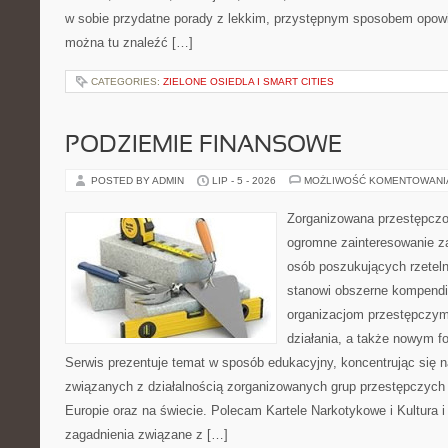
w sobie przydatne porady z lekkim, przystępnym sposobem opowi
można tu znaleźć […]
CATEGORIES:
ZIELONE OSIEDLA I SMART CITIES
PODZIEMIE FINANSOWE
POSTED BY ADMIN
LIP - 5 - 2026
MOŻLIWOŚĆ KOMENTOWAN
Zorganizowana przestępczoś
ogromne zainteresowanie za
osób poszukujących rzeteln
stanowi obszerne kompendi
organizacjom przestępczym
działania, a także nowym f
Serwis prezentuje temat w sposób edukacyjny, koncentrując się na
związanych z działalnością zorganizowanych grup przestępczych 
Europie oraz na świecie. Polecam Kartele Narkotykowe i Kultura i 
zagadnienia związane z […]