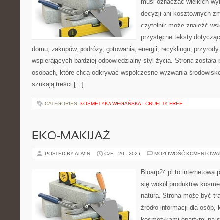
musi oznaczać wielkich wy
decyzji ani kosztownych zm
czytelnik może znaleźć wsk
przystępne teksty dotyczą
domu, zakupów, podróży, gotowania, energii, recyklingu, przyrod
wspierających bardziej odpowiedzialny styl życia. Strona została
osobach, które chcą odkrywać współczesne wyzwania środowisko
szukają treści […]
CATEGORIES:
KOSMETYKA WEGAŃSKA I CRUELTY FREE
EKO-MAKIJAŻ
POSTED BY ADMIN
CZE - 20 - 2026
MOŻLIWOŚĆ KOMENTOWA
Bioarp24.pl to internetowa 
się wokół produktów kosme
naturą. Strona może być tr
źródło informacji dla osób, k
kosmetykami opartymi na sk