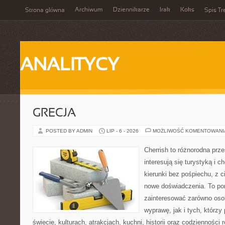
Archiwum
Dziennikarze
Irak
Koks
Strona główna
Spis Tr
ANALITYCY
GRECJA
POSTED BY ADMIN
LIP - 6 - 2026
MOŻLIWOŚĆ KOMENTOWAN
Cherrish to różnorodna prze
interesują się turystyką i
kierunki bez pośpiechu, z c
nowe doświadczenia. To por
zainteresować zarówno oso
wyprawę, jak i tych, którzy 
świecie, kulturach, atrakcjach, kuchni, historii oraz codzienności