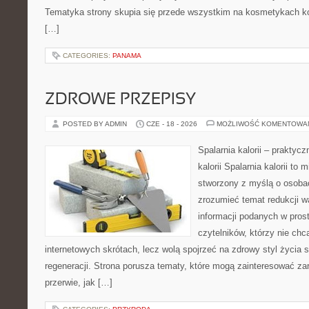
Tematyka strony skupia się przede wszystkim na kosmetykach ko
[…]
CATEGORIES:
PANAMA
ZDROWE PRZEPISY
POSTED BY ADMIN
CZE - 18 - 2026
MOŻLIWOŚĆ KOMENTOWA
Spalarnia kalorii – praktyc
kalorii Spalarnia kalorii to 
stworzony z myślą o osobac
zrozumieć temat redukcji w
informacji podanych w pros
czytelników, którzy nie chc
internetowych skrótach, lecz wolą spojrzeć na zdrowy styl życia 
regeneracji. Strona porusza tematy, które mogą zainteresować z
przerwie, jak […]