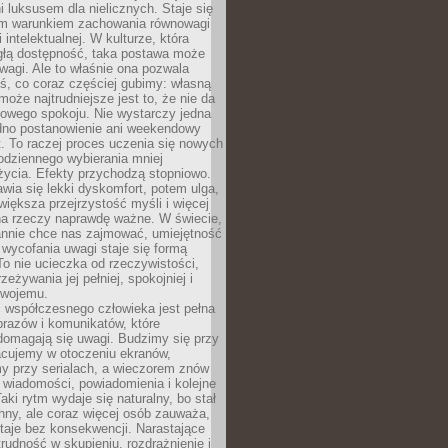
 luksusem dla nielicznych. Staje się
m warunkiem zachowania równowagi
 intelektualnej. W kulturze, która
ągłą dostępność, taka postawa może
agi. Ale to właśnie ona pozwala
ś, co coraz częściej gubimy: własną
oże najtrudniejsze jest to, że nie da
towego spokoju. Nie wystarczy jedna
edno postanowienie ani weekendowy
. To raczej proces uczenia się nowych
odziennego wybierania mniej
życia. Efekty przychodzą stopniowo.
awia się lekki dyskomfort, potem ulga,
iększa przejrzystość myśli i więcej
na rzeczy naprawdę ważne. W świecie,
annie chce nas zajmować, umiejętność
wycofania uwagi staje się formą
 To nie ucieczka od rzeczywistości,
zeżywania jej pełniej, spokojniej i
swojemu.
 współczesnego człowieka jest pełna
razów i komunikatów, które
domagają się uwagi. Budzimy się przy
racujemy w otoczeniu ekranów,
 przy serialach, a wieczorem znów
wiadomości, powiadomienia i kolejne
aki rytm wydaje się naturalny, bo stał
hny, ale coraz więcej osób zauważa,
taje bez konsekwencji. Narastające
rudność w skupieniu, rozdrażnienie i