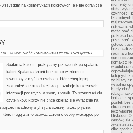
momenty dnia
e wszystkim na kosmetykach kolorowych, ale nie ogranicza
stołu, wyłąc
czynności, 
Dla jednych 
majsterkowan
notowanie w
może stać si
po kroku bu
przestrzeń 
SY
gotowe treśc
bez chwili 
nadmiaru bo
ZDROWE
 2026
MOŻLIWOŚĆ KOMENTOWANIA
ZOSTAŁA WYŁĄCZONA
PRZEPISY
samopoczuci
kontakt z re
Spalarnia kalorii – praktyczny przewodnik po spalaniu
w półobecnoś
odpowiadają
kalorii Spalarnia kalorii to miejsce w internecie
kolejnych za
stworzony z myślą o osobach, które chcą lepiej
że bliscy cz
wspólnie spę
zrozumieć temat redukcji wagi i szukają konkretnych
Kiedy choć 
informacji podanych w prosty sposób. To przestrzeń dla
relacja nabi
herbacie, sp
czytelników, którzy nie chcą opierać się wyłącznie na
posiłek bez
ekranem mog
 spojrzeć na zdrowy styl życia szerzej: przez pryzmat
lecz właśnie
ty, które mogą zainteresować zarówno osoby wracające po
bliskości. 
gestów, ale 
zwolnienie o
albo spadek