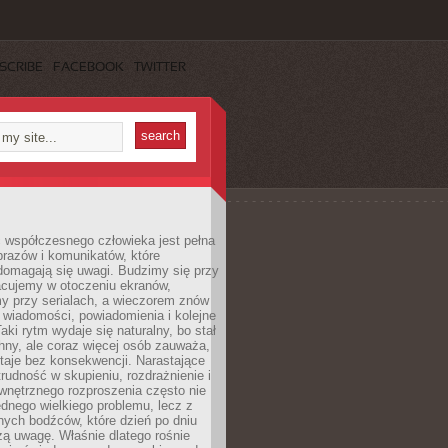
SCRIBE
FACEBOOK
TWITTER
 współczesnego człowieka jest pełna
razów i komunikatów, które
domagają się uwagi. Budzimy się przy
racujemy w otoczeniu ekranów,
 przy serialach, a wieczorem znów
wiadomości, powiadomienia i kolejne
aki rytm wydaje się naturalny, bo stał
hny, ale coraz więcej osób zauważa,
taje bez konsekwencji. Narastające
rudność w skupieniu, rozdrażnienie i
wnętrznego rozproszenia często nie
ednego wielkiego problemu, lecz z
nych bodźców, które dzień po dniu
ą uwagę. Właśnie dlatego rośnie