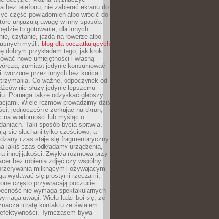
 bez telefonu, nie zabierać ekranu do
zyć część powiadomień albo wrócić do
które angażują uwagę w inny sposób.
będzie to gotowanie, dla innych
ie, czytanie, jazda na rowerze albo
łasnych myśli.
blog dla początkujących
ę dobrym przykładem tego, jak krok
dować nowe umiejętności i własną
twórczą, zamiast jedynie konsumować
i tworzone przez innych bez końca i
zatrzymania. Co ważne, odpoczynek od
dźców nie służy jedynie lepszemu
u. Pomaga także odzyskać głębszy
lacjami. Wiele rozmów prowadzimy dziś
ci, jednocześnie zerkając na ekran,
c na wiadomości lub myśląc o
daniach. Taki sposób bycia sprawia,
ują się słuchani tylko częściowo, a
dzany czas staje się fragmentaryczny.
na jakiś czas odkładamy urządzenia,
era innej jakości. Zwykła rozmowa przy
acer bez robienia zdjęć czy wspólny
 przerywania milknącym i ożywającym
ą wydawać się prostymi rzeczami,
 one często przywracają poczucie
Obecność nie wymaga spektakularnych
wymaga uwagi. Wielu ludzi boi się, że
znacza utratę kontaktu ze światem
 efektywności. Tymczasem bywa