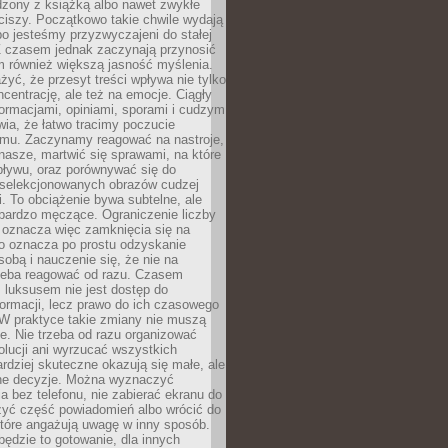
dzony z książką albo nawet zwykłe
ciszy. Początkowo takie chwile wydają
bo jesteśmy przyzwyczajeni do stałej
 Z czasem jednak zaczynają przynosić
m również większą jasność myślenia.
yć, że przesyt treści wpływa nie tylko
centrację, ale też na emocje. Ciągły
formacjami, opiniami, sporami i cudzym
ia, że łatwo tracimy poczucie
tmu. Zaczynamy reagować na nastroje,
 nasze, martwić się sprawami, na które
ływu, oraz porównywać się do
yselekcjonowanych obrazów cudzej
. To obciążenie bywa subtelne, ale
 bardzo męczące. Ograniczenie liczby
 oznacza więc zamknięcia się na
to oznacza po prostu odzyskanie
sobą i nauczenie się, że nie na
zeba reagować od razu. Czasem
 luksusem nie jest dostęp do
formacji, lecz prawo do ich czasowego
 W praktyce takie zmiany nie muszą
e. Nie trzeba od razu organizować
olucji ani wyrzucać wszystkich
rdziej skuteczne okazują się małe, ale
e decyzje. Można wyznaczyć
 bez telefonu, nie zabierać ekranu do
zyć część powiadomień albo wrócić do
które angażują uwagę w inny sposób.
będzie to gotowanie, dla innych