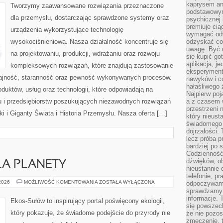
ŚWIATA
kaprysem ani
Tworzymy zaawansowane rozwiązania przeznaczone
podstawowy
dla przemysłu, dostarczając sprawdzone systemy oraz
psychicznej i
premiuje ci
urządzenia wykorzystujące technologię
wymagać odw
wysokociśnieniową. Nasza działalność koncentruje się
odzyskać co
uwagę. Być m
na projektowaniu, produkcji, wdrażaniu oraz rozwoju
się kupić go
aplikacja, j
kompleksowych rozwiązań, które znajdują zastosowanie
eksperyment
dajność, staranność oraz pewność wykonywanych procesów.
nawyków i c
hałaśliwego 
oduktów, usług oraz technologii, które odpowiadają na
Najpierw poj
 i przedsiębiorstw poszukujących niezawodnych rozwiązań
a z czasem w
przestrzeni 
 i Giganty Świata i Historia Przemysłu. Nasza oferta […]
który nieust
świadomego 
dojrzałości.
lecz próba pr
bardziej po 
Codzienność
dźwięków, ob
LA PLANETY
nieustannie 
telefonie, p
TECHNOLOGIE
 2026
MOŻLIWOŚĆ KOMENTOWANIA
ZOSTAŁA WYŁĄCZONA
odpoczywamy
DLA
sprawdzamy 
PLANETY
informacje. T
Ekos-Sułów to inspirujący portal poświęcony ekologii,
się powszec
który pokazuje, że świadome podejście do przyrody nie
że nie pozos
zmęczenie, t