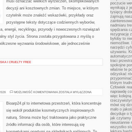
musi oznaczać wielkich wyrzeczeń, skomplikowanych
poczucie we
wynikają z j
decyzji ani kosztownych zmian. To miejsce, w którym
tysięcy drob
czytelnik może znaleźć wskazówki, przykłady oraz
zajmują nasz
zainteresow
przystępne teksty dotyczące codziennych wyborów,
nadmiaru tre
, energii, recyklingu, przyrody i nowoczesnych rozwiązań
spędzania cz
rezygnację z
alny styl życia. Strona została przygotowana z myślą o
byłoby to n
niemożliwe. 
półczesne wyzwania środowiskowe, ale jednocześnie
narzędzi cyf
używaniu. Ki
automatyczn
traci przestr
KA I CRUELTY FREE
spokojne po
właśnie te p
odzyskać ró
przypominać
którym trud
Człowiek rea
naprawdę co
EKO-
 2026
MOŻLIWOŚĆ KOMENTOWANIA
ZOSTAŁA WYŁĄCZONA
MAKIJAŻ
więc kolejną
rzeczywistym
Bioarp24.pl to internetowa przestrzeń, która koncentruje
mówi się dzi
mało o jakoś
się wokół produktów kosmetycznych inspirowanych
decyduje o t
naturą. Strona może być traktowana jako praktyczne
jak czytamy 
nieustannie 
źródło informacji dla osób, które interesują się
wszystko sta
lektura bard
kosmetykami opartymi na składnikach roślinnych. To