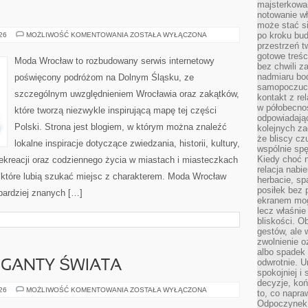
majsterkowan
notowanie w
może stać si
ŚWIDNICA
po kroku bu
026
MOŻLIWOŚĆ KOMENTOWANIA
ZOSTAŁA WYŁĄCZONA
przestrzeń 
gotowe treśc
Moda Wrocław to rozbudowany serwis internetowy
bez chwili 
nadmiaru bo
poświęcony podróżom na Dolnym Śląsku, ze
samopoczuci
szczególnym uwzględnieniem Wrocławia oraz zakątków,
kontakt z re
w półobecnoś
które tworzą niezwykle inspirującą mapę tej części
odpowiadają
Polski. Strona jest blogiem, w którym można znaleźć
kolejnych za
że bliscy cz
lokalne inspiracje dotyczące zwiedzania, historii, kultury,
wspólnie spę
Kiedy choć 
 rekreacji oraz codziennego życia w miastach i miasteczkach
relacja nabi
, które lubią szukać miejsc z charakterem. Moda Wrocław
herbacie, sp
posiłek bez
jbardziej znanych […]
ekranem mog
lecz właśnie
bliskości. 
gestów, ale 
zwolnienie o
albo spadek
odwrotnie. U
GIGANTY ŚWIATA
spokojniej i
decyzje, koń
CIEKAWOSTKI
026
MOŻLIWOŚĆ KOMENTOWANIA
ZOSTAŁA WYŁĄCZONA
to, co napra
I
Odpoczynek o
GIGANTY