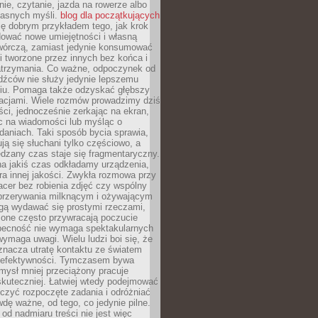
ie, czytanie, jazda na rowerze albo
łasnych myśli.
blog dla początkujących
ę dobrym przykładem tego, jak krok
dować nowe umiejętności i własną
twórczą, zamiast jedynie konsumować
i tworzone przez innych bez końca i
zatrzymania. Co ważne, odpoczynek od
dźców nie służy jedynie lepszemu
u. Pomaga także odzyskać głębszy
lacjami. Wiele rozmów prowadzimy dziś
ci, jednocześnie zerkając na ekran,
c na wiadomości lub myśląc o
daniach. Taki sposób bycia sprawia,
ują się słuchani tylko częściowo, a
dzany czas staje się fragmentaryczny.
na jakiś czas odkładamy urządzenia,
era innej jakości. Zwykła rozmowa przy
acer bez robienia zdjęć czy wspólny
 przerywania milknącym i ożywającym
ą wydawać się prostymi rzeczami,
 one często przywracają poczucie
Obecność nie wymaga spektakularnych
wymaga uwagi. Wielu ludzi boi się, że
znacza utratę kontaktu ze światem
 efektywności. Tymczasem bywa
mysł mniej przeciążony pracuje
 skuteczniej. Łatwiej wtedy podejmować
czyć rozpoczęte zadania i odróżniać
wdę ważne, od tego, co jedynie pilne.
d nadmiaru treści nie jest więc