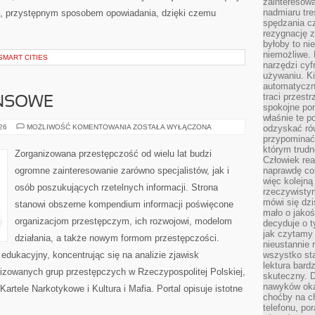
zainteresow
nadmiaru tre
m, przystępnym sposobem opowiadania, dzięki czemu
spędzania cz
rezygnację z
byłoby to n
niemożliwe. 
SMART CITIES
narzędzi cyf
używaniu. Ki
automatyczn
traci przestr
ANSOWE
spokojne po
właśnie te p
PODZIEMIE
026
MOŻLIWOŚĆ KOMENTOWANIA
ZOSTAŁA WYŁĄCZONA
odzyskać ró
FINANSOWE
przypominać
którym trud
Zorganizowana przestępczość od wielu lat budzi
Człowiek rea
ogromne zainteresowanie zarówno specjalistów, jak i
naprawdę co
więc kolejną
osób poszukujących rzetelnych informacji. Strona
rzeczywistym
mówi się dzi
stanowi obszerne kompendium informacji poświęcone
mało o jakoś
organizacjom przestępczym, ich rozwojowi, modelom
decyduje o t
jak czytamy 
działania, a także nowym formom przestępczości.
nieustannie 
edukacyjny, koncentrując się na analizie zjawisk
wszystko sta
lektura bard
nizowanych grup przestępczych w Rzeczypospolitej Polskiej,
skuteczny. D
nawyków oka
artele Narkotykowe i Kultura i Mafia. Portal opisuje istotne
choćby na c
telefonu, po