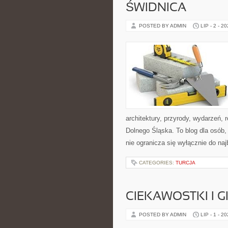
ŚWIDNICA
POSTED BY ADMIN
LIP - 2 - 2
architektury, przyrody, wydarzeń,
Dolnego Śląska. To blog dla osób
nie ogranicza się wyłącznie do na
CATEGORIES:
TURCJA
CIEKAWOSTKI I 
POSTED BY ADMIN
LIP - 1 - 2