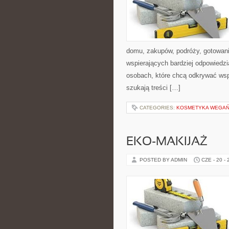
domu, zakupów, podróży, gotowania
wspierających bardziej odpowiedzi
osobach, które chcą odkrywać ws
szukają treści […]
CATEGORIES:
KOSMETYKA WEGAŃS
EKO-MAKIJAŻ
POSTED BY ADMIN
CZE - 20 -