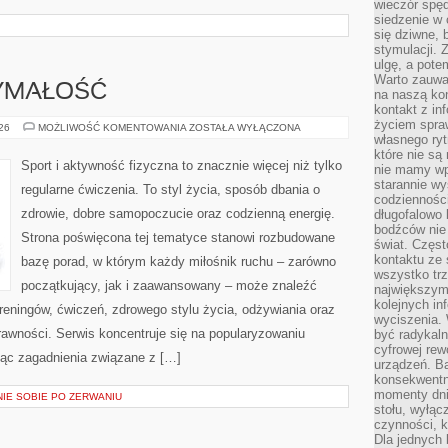
wieczór spę
siedzenie w 
się dziwne, 
stymulacji.
ulgę, a pote
Warto zauważ
ZYMAŁOŚĆ
na naszą kon
kontakt z in
życiem spraw
KARDIO
026
MOŻLIWOŚĆ KOMENTOWANIA
ZOSTAŁA WYŁĄCZONA
I
własnego ry
WYTRZYMAŁOŚĆ
które nie są
Sport i aktywność fizyczna to znacznie więcej niż tylko
nie mamy wp
starannie w
regularne ćwiczenia. To styl życia, sposób dbania o
codzienności
zdrowie, dobre samopoczucie oraz codzienną energię.
długofalowo
bodźców nie
Strona poświęcona tej tematyce stanowi rozbudowane
świat. Częs
kontaktu ze 
bazę porad, w którym każdy miłośnik ruchu – zarówno
wszystko tr
początkujący, jak i zaawansowany – może znaleźć
największym
kolejnych in
reningów, ćwiczeń, zdrowego stylu życia, odżywiania oraz
wyciszenia.
rawności. Serwis koncentruje się na popularyzowaniu
być radykaln
cyfrowej rew
jąc zagadnienia związane z […]
urządzeń. Ba
konsekwentn
momenty dnia
NIE SOBIE PO ZERWANIU
stołu, wyłąc
czynności, 
Dla jednych 