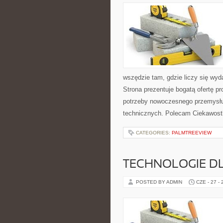
wszędzie tam, gdzie liczy się wy
Strona prezentuje bogatą ofertę pr
potrzeby nowoczesnego przemysłu
technicznych. Polecam Ciekawostki
CATEGORIES:
PALMTREEVIEW
TECHNOLOGIE D
POSTED BY ADMIN
CZE - 27 -