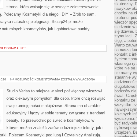
skuteczny. D
strona, która wpisuje się w rosnące zainteresowanie
nawyków oka
choćby na c
ą. Polecamy Kosmetyki dla niego i DIY – Zrób to sam.
telefonu, po
tyka naturalnej pielęgnacji. Bioarp24.pl może
wieczór spę
siedzenie w 
 naturalnych kosmetyków, jak i gabinetowe punkty
się dziwne, 
stymulacji.
ulgę, a pote
Warto zauważ
II ODNAWIALNEJ
na naszą kon
kontakt z in
życiem spraw
własnego ry
które nie są
nie mamy wp
starannie w
MAKIJAŻ
 2026
MOŻLIWOŚĆ KOMENTOWANIA
ZOSTAŁA WYŁĄCZONA
codzienności
GWIAZD
długofalowo
Studio Veriss to miejsce w sieci poświęcony wizażowi
bodźców nie
świat. Częs
oraz ciekawym pomysłom dla osób, które chcą rozwijać
kontaktu ze 
wszystko tr
swoje umiejętności makijażowe. Strona ma charakter
największym
edukacyjny i łączy w sobie tematy związane z trendami
kolejnych in
wyciszenia.
beauty. To przewodnik po świecie kosmetyków, w
być radykaln
którym można znaleźć zarówno luźniejsze teksty, jak i
cyfrowej rew
urządzeń. Ba
stki. Polecam Kosmetyki pod lupą i Czytelnicy Analizują.
konsekwentn