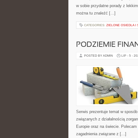
w sobie przydatne porady z lekki
można tu znaleźć […]
CATEGORIES:
ZIELONE OSIEDLA I 
PODZIEMIE FIN
POSTED BY ADMIN
LIP - 5 - 2
Serwis prezentuje temat w sposób 
związanych z działalnością zorga
Europie oraz na świecie. Polecam K
zagadnienia związane z […]