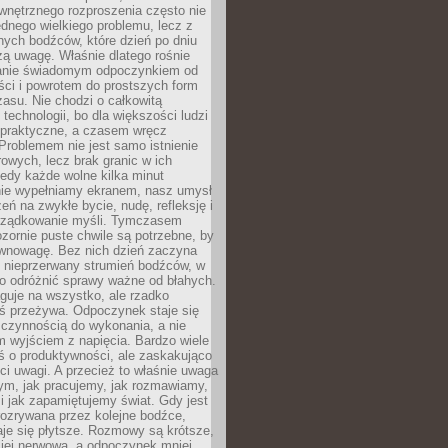
wnętrznego rozproszenia często nie
ednego wielkiego problemu, lecz z
nych bodźców, które dzień po dniu
ą uwagę. Właśnie dlatego rośnie
anie świadomym odpoczynkiem od
ści i powrotem do prostszych form
asu. Nie chodzi o całkowitą
 technologii, bo dla większości ludzi
iepraktyczne, a czasem wręcz
Problemem nie jest samo istnienie
rowych, lecz brak granic w ich
edy każde wolne kilka minut
ie wypełniamy ekranem, nasz umysł
zeń na zwykłe bycie, nudę, refleksję i
rządkowanie myśli. Tymczasem
ozornie puste chwile są potrzebne, by
wnowagę. Bez nich dzień zaczyna
 nieprzerwany strumień bodźców, w
no odróżnić sprawy ważne od błahych.
guje na wszystko, ale rzadko
ś przeżywa. Odpoczynek staje się
 czynnością do wykonania, a nie
 wyjściem z napięcia. Bardzo wiele
ś o produktywności, ale zaskakująco
ci uwagi. A przecież to właśnie uwaga
ym, jak pracujemy, jak rozmawiamy,
i jak zapamiętujemy świat. Gdy jest
rozrywana przez kolejne bodźce,
je się płytsze. Rozmowy są krótsze,
ziej nerwowa, a odpoczynek mniej