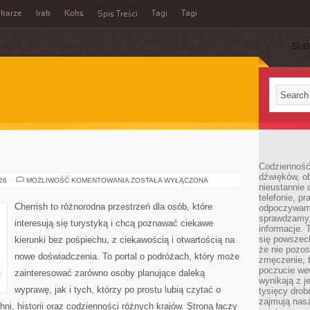
ikarze
Irak
Koks
Tagi
Tagi
Spis Treści
SUB
Codzienność
dźwięków, ob
GRECJA
026
MOŻLIWOŚĆ KOMENTOWANIA
ZOSTAŁA WYŁĄCZONA
nieustannie 
telefonie, p
Cherrish to różnorodna przestrzeń dla osób, które
odpoczywamy
sprawdzamy 
interesują się turystyką i chcą poznawać ciekawe
informacje. T
się powszec
kierunki bez pośpiechu, z ciekawością i otwartością na
że nie pozos
nowe doświadczenia. To portal o podróżach, który może
zmęczenie, t
poczucie we
zainteresować zarówno osoby planujące daleką
wynikają z j
wyprawę, jak i tych, którzy po prostu lubią czytać o
tysięcy drob
zajmują nasz
hni, historii oraz codzienności różnych krajów. Strona łączy