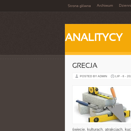
Archiwum
Dzienn
Strona główna
ANALITYCY
GRECJA
POSTED BY ADMIN
LIP - 6 - 2
świecie, kulturach, atrakcjach, kuc