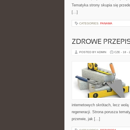
Tematyka strony skupia się przed
[…]
CATEGORIES:
PANAMA
ZDROWE PRZEPI
POSTED BY ADMIN
CZE - 18 -
internetowych skrótach, lecz wolą
regeneracji. Strona porusza tema
przerwie, jak […]