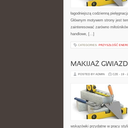
łagodniejszą codzienną pielęgnacj
Głównym motywem strony jest tema
zainteresować zarówno miłośników
handlowe, […]
CATEGORIES:
PRZYSZŁOŚĆ ENERG
MAKIJAŻ GWIAZD
POSTED BY ADMIN
CZE - 19 -
wskazówki przydatne w pracy styli