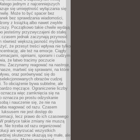
latego jednym z najcenniejszych
zuje się umiejętność wyłączania się
hwilę. Może to być spacer bez
ranek bez sprawdzania wiadomości,
dzony z książką albo nawet zwykłe
ciszy. Początkowo takie chwile wydają
bo jesteśmy przyzwyczajeni do stałej
 Z czasem jednak zaczynają przynosić
m również większą jasność myślenia.
yć, że przesyt treści wpływa nie tylko
centrację, ale też na emocje. Ciągły
formacjami, opiniami, sporami i cudzym
ia, że łatwo tracimy poczucie
tmu. Zaczynamy reagować na nastroje,
 nasze, martwić się sprawami, na które
ływu, oraz porównywać się do
yselekcjonowanych obrazów cudzej
. To obciążenie bywa subtelne, ale
 bardzo męczące. Ograniczenie liczby
 oznacza więc zamknięcia się na
to oznacza po prostu odzyskanie
sobą i nauczenie się, że nie na
zeba reagować od razu. Czasem
 luksusem nie jest dostęp do
formacji, lecz prawo do ich czasowego
 W praktyce takie zmiany nie muszą
e. Nie trzeba od razu organizować
olucji ani wyrzucać wszystkich
rdziej skuteczne okazują się małe, ale
e decyzje. Można wyznaczyć