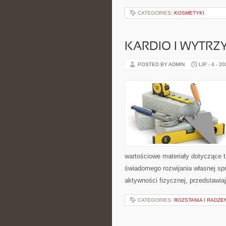
CATEGORIES:
KOSMETYKI
KARDIO I WYTR
POSTED BY ADMIN
LIP - 4 - 2
wartościowe materiały dotyczące t
świadomego rozwijania własnej sp
aktywności fizycznej, przedstawia
CATEGORIES:
ROZSTANIA I RADZE