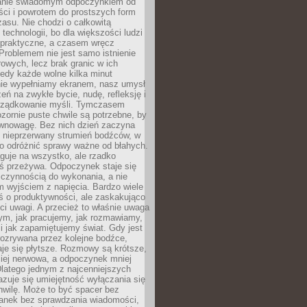
anie świadomym odpoczynkiem od
ści i powrotem do prostszych form
asu. Nie chodzi o całkowitą
 technologii, bo dla większości ludzi
iepraktyczne, a czasem wręcz
Problemem nie jest samo istnienie
rowych, lecz brak granic w ich
edy każde wolne kilka minut
ie wypełniamy ekranem, nasz umysł
zeń na zwykłe bycie, nudę, refleksję i
rządkowanie myśli. Tymczasem
ozornie puste chwile są potrzebne, by
wnowagę. Bez nich dzień zaczyna
 nieprzerwany strumień bodźców, w
no odróżnić sprawy ważne od błahych.
guje na wszystko, ale rzadko
ś przeżywa. Odpoczynek staje się
 czynnością do wykonania, a nie
 wyjściem z napięcia. Bardzo wiele
ś o produktywności, ale zaskakująco
ci uwagi. A przecież to właśnie uwaga
ym, jak pracujemy, jak rozmawiamy,
i jak zapamiętujemy świat. Gdy jest
rozrywana przez kolejne bodźce,
je się płytsze. Rozmowy są krótsze,
ziej nerwowa, a odpoczynek mniej
latego jednym z najcenniejszych
zuje się umiejętność wyłączania się
hwilę. Może to być spacer bez
ranek bez sprawdzania wiadomości,