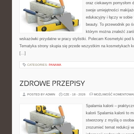
oraz ciekawym pomysłom dl
swoje umiejętności makijaż
edukacyjny i łączy w sobie
beauty. To przewodnik po 
którym można znaleźć zarów
wskazówki przydatne w pracy stylistki. Polecam Kosmetyki pod lup
Tematyka strony skupia się przede wszystkim na kosmetykach ko
[…]
CATEGORIES:
PANAMA
ZDROWE PRZEPISY
POSTED BY ADMIN
CZE - 18 - 2026
MOŻLIWOŚĆ KOMENTOWA
Spalarnia kalorii – praktyc
kalorii Spalarnia kalorii to 
stworzony z myślą o osobac
zrozumieć temat redukcji w