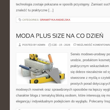
technologia zostaje pokazana w sposób przystępny. Zamiast suche
znaleźć tu praktyczne […]
CATEGORIES:
GRAMATYKA ANGIELSKA
MODA PLUS SIZE NA CO DZIEŃ
POSTED BY ADMIN
CZE - 15 - 2026
MOŻLIWOŚĆ KOMENTOWA
Serwis modowo-urodowy po
urodzie, produktom kosmet
praktycznym wskazówkom d
się dobrze niezależnie od s
stworzone z myślą o czytel
prostych porad dotyczących s
modowych nowinek oraz sprawdzonych sposobów na lepszy wygląd
charakter bloga z tematyką bliską osobom, które interesują się m
elegancją i indywidualnym podejściem do wyglądu. Polecamy Inspi