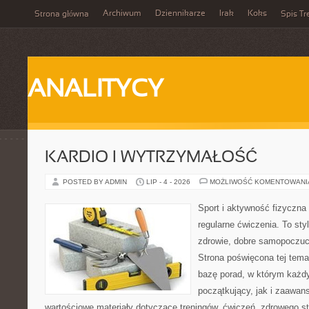
Archiwum
Dziennikarze
Irak
Koks
Strona główna
Spis Tr
ANALITYCY
KARDIO I WYTRZYMAŁOŚĆ
POSTED BY ADMIN
LIP - 4 - 2026
MOŻLIWOŚĆ KOMENTOWAN
Sport i aktywność fizyczna 
regularne ćwiczenia. To sty
zdrowie, dobre samopoczuci
Strona poświęcona tej tem
bazę porad, w którym każdy
początkujący, jak i zaawa
wartościowe materiały dotyczące treningów, ćwiczeń, zdrowego st