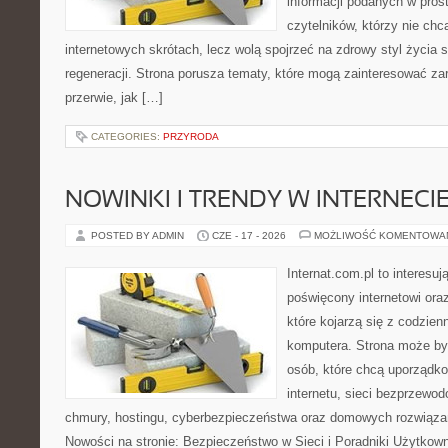
informacji podanych w pros
czytelników, którzy nie chc
internetowych skrótach, lecz wolą spojrzeć na zdrowy styl życia 
regeneracji. Strona porusza tematy, które mogą zainteresować z
przerwie, jak […]
CATEGORIES:
PRZYRODA
NOWINKI I TRENDY W INTERNECI
POSTED BY ADMIN
CZE - 17 - 2026
MOŻLIWOŚĆ KOMENTOWA
Internat.com.pl to interesu
poświęcony internetowi or
które kojarzą się z codzie
komputera. Strona może b
osób, które chcą uporządk
internetu, sieci bezprzewo
chmury, hostingu, cyberbezpieczeństwa oraz domowych rozwiąza
Nowości na stronie: Bezpieczeństwo w Sieci i Poradniki Użytkown