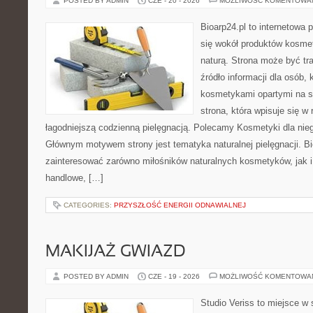
POSTED BY ADMIN
CZE - 20 - 2026
MOŻLIWOŚĆ KOMENTOWA
Bioarp24.pl to internetowa 
się wokół produktów kosme
naturą. Strona może być tr
źródło informacji dla osób, k
kosmetykami opartymi na sk
strona, która wpisuje się w
łagodniejszą codzienną pielęgnacją. Polecamy Kosmetyki dla nieg
Głównym motywem strony jest tematyka naturalnej pielęgnacji. B
zainteresować zarówno miłośników naturalnych kosmetyków, jak i
handlowe, […]
CATEGORIES:
PRZYSZŁOŚĆ ENERGII ODNAWIALNEJ
MAKIJAŻ GWIAZD
POSTED BY ADMIN
CZE - 19 - 2026
MOŻLIWOŚĆ KOMENTOWA
Studio Veriss to miejsce w