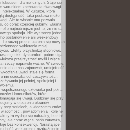
 luksusem dla nielicznych. Staje się
m warunkiem zachowania równowagi
 intelektualnej. W kulturze, która
ągłą dostępność, taka postawa może
agi. Ale to właśnie ona pozwala
ś, co coraz częściej gubimy: własną
oże najtrudniejsze jest to, że nie da
towego spokoju. Nie wystarczy jedna
edno postanowienie ani weekendowy
. To raczej proces uczenia się nowych
odziennego wybierania mniej
życia. Efekty przychodzą stopniowo.
awia się lekki dyskomfort, potem ulga,
iększa przejrzystość myśli i więcej
na rzeczy naprawdę ważne. W świecie,
annie chce nas zajmować, umiejętność
wycofania uwagi staje się formą
 To nie ucieczka od rzeczywistości,
zeżywania jej pełniej, spokojniej i
swojemu.
 współczesnego człowieka jest pełna
razów i komunikatów, które
domagają się uwagi. Budzimy się przy
racujemy w otoczeniu ekranów,
 przy serialach, a wieczorem znów
wiadomości, powiadomienia i kolejne
aki rytm wydaje się naturalny, bo stał
hny, ale coraz więcej osób zauważa,
taje bez konsekwencji. Narastające
rudność w skupieniu, rozdrażnienie i