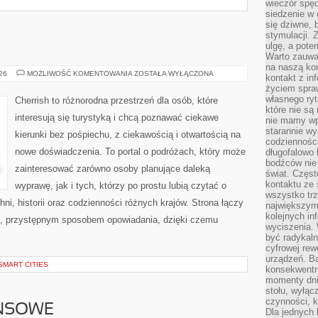
wieczór spę
siedzenie w 
się dziwne, 
stymulacji.
ulgę, a pote
Warto zauważ
na naszą kon
GRECJA
026
MOŻLIWOŚĆ KOMENTOWANIA
ZOSTAŁA WYŁĄCZONA
kontakt z in
życiem spraw
własnego ry
Cherrish to różnorodna przestrzeń dla osób, które
które nie są
interesują się turystyką i chcą poznawać ciekawe
nie mamy wp
starannie w
kierunki bez pośpiechu, z ciekawością i otwartością na
codzienności
nowe doświadczenia. To portal o podróżach, który może
długofalowo
bodźców nie
zainteresować zarówno osoby planujące daleką
świat. Częs
kontaktu ze 
wyprawę, jak i tych, którzy po prostu lubią czytać o
wszystko tr
hni, historii oraz codzienności różnych krajów. Strona łączy
największym
kolejnych in
m, przystępnym sposobem opowiadania, dzięki czemu
wyciszenia.
być radykaln
cyfrowej rew
urządzeń. Ba
SMART CITIES
konsekwentn
momenty dnia
stołu, wyłąc
czynności, 
ANSOWE
Dla jednych 