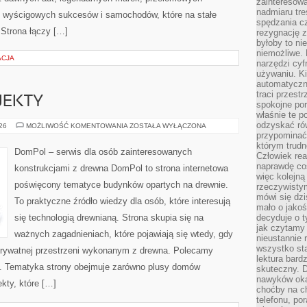
zainteresow
nadmiaru tre
, wyścigowych sukcesów i samochodów, które na stałe
spędzania cz
 Strona łączy […]
rezygnację z
byłoby to n
niemożliwe. 
ACJA
narzędzi cyf
używaniu. Ki
automatyczn
traci przestr
OJEKTY
spokojne po
właśnie te p
odzyskać ró
INSPIRACJE
026
MOŻLIWOŚĆ KOMENTOWANIA
ZOSTAŁA WYŁĄCZONA
I
przypominać
PROJEKTY
którym trud
DomPol – serwis dla osób zainteresowanych
Człowiek rea
naprawdę co
konstrukcjami z drewna DomPol to strona internetowa
więc kolejną
poświęcony tematyce budynków opartych na drewnie.
rzeczywistym
mówi się dzi
To praktyczne źródło wiedzy dla osób, które interesują
mało o jakoś
się technologią drewnianą. Strona skupia się na
decyduje o t
jak czytamy 
ważnych zagadnieniach, które pojawiają się wtedy, gdy
nieustannie 
wszystko sta
rywatnej przestrzeni wykonanym z drewna. Polecamy
lektura bard
. Tematyka strony obejmuje zarówno plusy domów
skuteczny. D
nawyków oka
kty, które […]
choćby na c
telefonu, po