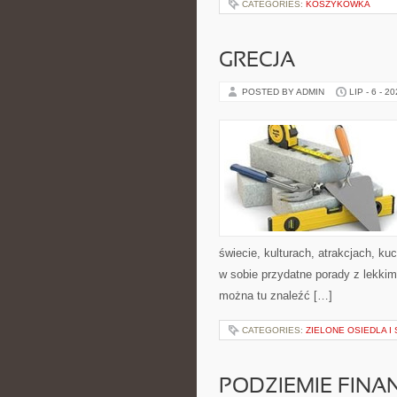
CATEGORIES:
KOSZYKÓWKA
GRECJA
POSTED BY ADMIN
LIP - 6 - 2
świecie, kulturach, atrakcjach, kuc
w sobie przydatne porady z lekki
można tu znaleźć […]
CATEGORIES:
ZIELONE OSIEDLA I 
PODZIEMIE FIN