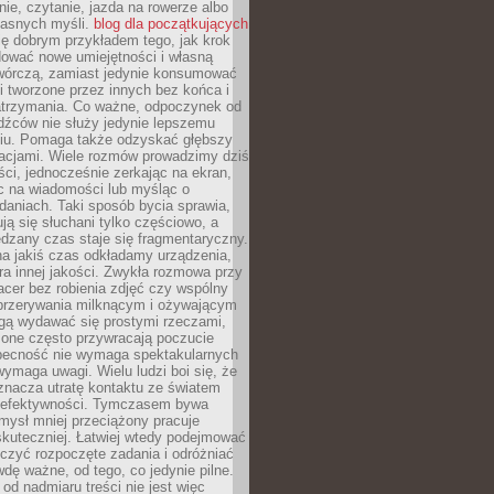
ie, czytanie, jazda na rowerze albo
łasnych myśli.
blog dla początkujących
ę dobrym przykładem tego, jak krok
dować nowe umiejętności i własną
twórczą, zamiast jedynie konsumować
i tworzone przez innych bez końca i
zatrzymania. Co ważne, odpoczynek od
dźców nie służy jedynie lepszemu
u. Pomaga także odzyskać głębszy
lacjami. Wiele rozmów prowadzimy dziś
ci, jednocześnie zerkając na ekran,
c na wiadomości lub myśląc o
daniach. Taki sposób bycia sprawia,
ują się słuchani tylko częściowo, a
dzany czas staje się fragmentaryczny.
na jakiś czas odkładamy urządzenia,
era innej jakości. Zwykła rozmowa przy
acer bez robienia zdjęć czy wspólny
 przerywania milknącym i ożywającym
ą wydawać się prostymi rzeczami,
 one często przywracają poczucie
Obecność nie wymaga spektakularnych
wymaga uwagi. Wielu ludzi boi się, że
znacza utratę kontaktu ze światem
 efektywności. Tymczasem bywa
mysł mniej przeciążony pracuje
 skuteczniej. Łatwiej wtedy podejmować
czyć rozpoczęte zadania i odróżniać
wdę ważne, od tego, co jedynie pilne.
d nadmiaru treści nie jest więc