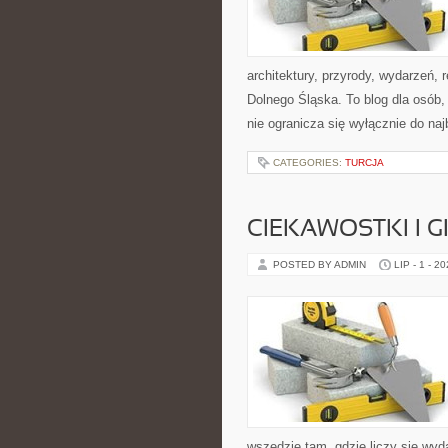
architektury, przyrody, wydarzeń,
Dolnego Śląska. To blog dla osób
nie ogranicza się wyłącznie do na
CATEGORIES:
TURCJA
CIEKAWOSTKI I 
POSTED BY ADMIN
LIP - 1 - 2
wszędzie tam, gdzie liczy się wy