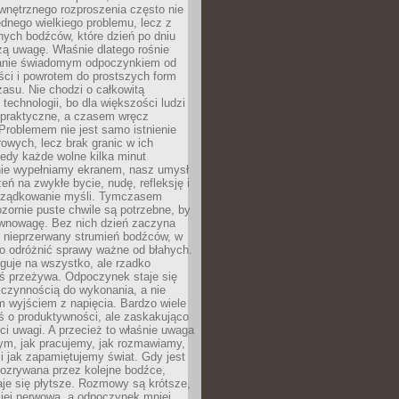
wnętrznego rozproszenia często nie
ednego wielkiego problemu, lecz z
nych bodźców, które dzień po dniu
ą uwagę. Właśnie dlatego rośnie
anie świadomym odpoczynkiem od
ści i powrotem do prostszych form
asu. Nie chodzi o całkowitą
 technologii, bo dla większości ludzi
iepraktyczne, a czasem wręcz
Problemem nie jest samo istnienie
rowych, lecz brak granic w ich
edy każde wolne kilka minut
ie wypełniamy ekranem, nasz umysł
zeń na zwykłe bycie, nudę, refleksję i
rządkowanie myśli. Tymczasem
ozornie puste chwile są potrzebne, by
wnowagę. Bez nich dzień zaczyna
 nieprzerwany strumień bodźców, w
no odróżnić sprawy ważne od błahych.
guje na wszystko, ale rzadko
ś przeżywa. Odpoczynek staje się
 czynnością do wykonania, a nie
 wyjściem z napięcia. Bardzo wiele
ś o produktywności, ale zaskakująco
ci uwagi. A przecież to właśnie uwaga
ym, jak pracujemy, jak rozmawiamy,
i jak zapamiętujemy świat. Gdy jest
rozrywana przez kolejne bodźce,
je się płytsze. Rozmowy są krótsze,
ziej nerwowa, a odpoczynek mniej