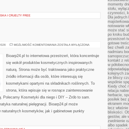
momenty dnia
stołu, wyłąc
czynności, 
KA I CRUELTY FREE
Dla jednych 
majsterkowan
notowanie w
może stać si
po kroku bu
przestrzeń 
gotowe treśc
EKO-
 2026
MOŻLIWOŚĆ KOMENTOWANIA
ZOSTAŁA WYŁĄCZONA
bez chwili 
MAKIJAŻ
nadmiaru bo
Bioarp24.pl to internetowa przestrzeń, która koncentruje
samopoczuci
kontakt z re
się wokół produktów kosmetycznych inspirowanych
w półobecnoś
odpowiadają
naturą. Strona może być traktowana jako praktyczne
kolejnych za
źródło informacji dla osób, które interesują się
że bliscy cz
wspólnie spę
kosmetykami opartymi na składnikach roślinnych. To
Kiedy choć 
strona, która wpisuje się w rosnące zainteresowanie
relacja nabi
herbacie, sp
ą. Polecamy Kosmetyki dla niego i DIY – Zrób to sam.
posiłek bez
ekranem mog
tyka naturalnej pielęgnacji. Bioarp24.pl może
lecz właśnie
 naturalnych kosmetyków, jak i gabinetowe punkty
bliskości. 
gestów, ale 
zwolnienie o
albo spadek