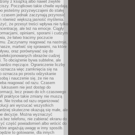
dzony z książką albo nawet zwykłe
ciszy. Początkowo takie chwile wydają
bo jesteśmy przyzwyczajeni do stałej
 Z czasem jednak zaczynają przynosić
m również większą jasność myślenia.
yć, że przesyt treści wpływa nie tylko
centrację, ale też na emocje. Ciągły
formacjami, opiniami, sporami i cudzym
ia, że łatwo tracimy poczucie
tmu. Zaczynamy reagować na nastroje,
 nasze, martwić się sprawami, na które
ływu, oraz porównywać się do
yselekcjonowanych obrazów cudzej
. To obciążenie bywa subtelne, ale
 bardzo męczące. Ograniczenie liczby
 oznacza więc zamknięcia się na
to oznacza po prostu odzyskanie
sobą i nauczenie się, że nie na
zeba reagować od razu. Czasem
 luksusem nie jest dostęp do
formacji, lecz prawo do ich czasowego
 W praktyce takie zmiany nie muszą
e. Nie trzeba od razu organizować
olucji ani wyrzucać wszystkich
rdziej skuteczne okazują się małe, ale
e decyzje. Można wyznaczyć
 bez telefonu, nie zabierać ekranu do
zyć część powiadomień albo wrócić do
które angażują uwagę w inny sposób.
będzie to gotowanie, dla innych