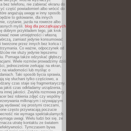
 bez telefonu, nie zabierać ekranu do
zyć część powiadomień albo wrócić do
które angażują uwagę w inny sposób.
będzie to gotowanie, dla innych
ie, czytanie, jazda na rowerze albo
łasnych myśli.
blog dla początkujących
ę dobrym przykładem tego, jak krok
dować nowe umiejętności i własną
twórczą, zamiast jedynie konsumować
i tworzone przez innych bez końca i
zatrzymania. Co ważne, odpoczynek od
dźców nie służy jedynie lepszemu
u. Pomaga także odzyskać głębszy
lacjami. Wiele rozmów prowadzimy dziś
ci, jednocześnie zerkając na ekran,
c na wiadomości lub myśląc o
daniach. Taki sposób bycia sprawia,
ują się słuchani tylko częściowo, a
dzany czas staje się fragmentaryczny.
na jakiś czas odkładamy urządzenia,
era innej jakości. Zwykła rozmowa przy
acer bez robienia zdjęć czy wspólny
 przerywania milknącym i ożywającym
ą wydawać się prostymi rzeczami,
 one często przywracają poczucie
Obecność nie wymaga spektakularnych
wymaga uwagi. Wielu ludzi boi się, że
znacza utratę kontaktu ze światem
 efektywności. Tymczasem bywa