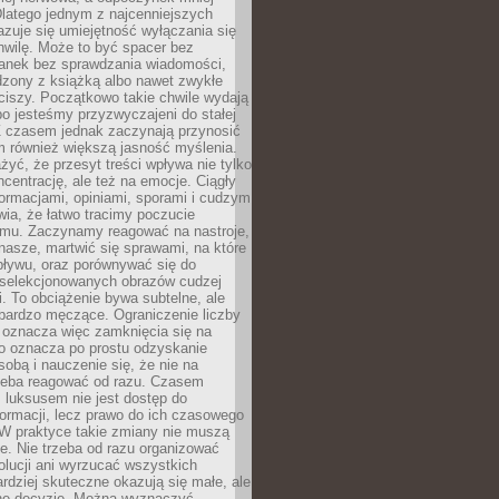
latego jednym z najcenniejszych
zuje się umiejętność wyłączania się
hwilę. Może to być spacer bez
ranek bez sprawdzania wiadomości,
dzony z książką albo nawet zwykłe
ciszy. Początkowo takie chwile wydają
bo jesteśmy przyzwyczajeni do stałej
 Z czasem jednak zaczynają przynosić
m również większą jasność myślenia.
yć, że przesyt treści wpływa nie tylko
centrację, ale też na emocje. Ciągły
formacjami, opiniami, sporami i cudzym
ia, że łatwo tracimy poczucie
tmu. Zaczynamy reagować na nastroje,
 nasze, martwić się sprawami, na które
ływu, oraz porównywać się do
yselekcjonowanych obrazów cudzej
. To obciążenie bywa subtelne, ale
 bardzo męczące. Ograniczenie liczby
 oznacza więc zamknięcia się na
to oznacza po prostu odzyskanie
sobą i nauczenie się, że nie na
zeba reagować od razu. Czasem
 luksusem nie jest dostęp do
formacji, lecz prawo do ich czasowego
 W praktyce takie zmiany nie muszą
e. Nie trzeba od razu organizować
olucji ani wyrzucać wszystkich
rdziej skuteczne okazują się małe, ale
e decyzje. Można wyznaczyć