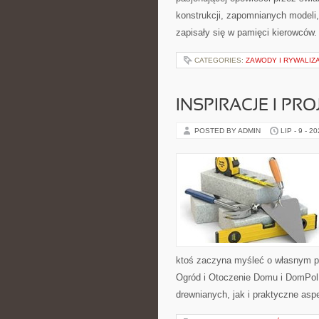
konstrukcji, zapomnianych modeli
zapisały się w pamięci kierowców.
CATEGORIES:
ZAWODY I RYWALIZ
INSPIRACJE I PR
POSTED BY ADMIN
LIP - 9 - 2
ktoś zaczyna myśleć o własnym p
Ogród i Otoczenie Domu i DomPol
drewnianych, jak i praktyczne aspe