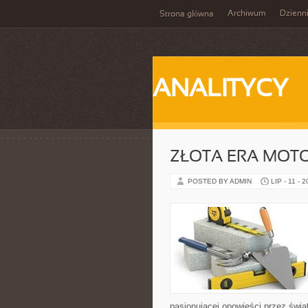
Archiwum
Dzienn
Strona główna
ANALITYCY
ZŁOTA ERA MOTO
POSTED BY ADMIN
LIP - 11 - 
pasjonującej opowieści przez świ