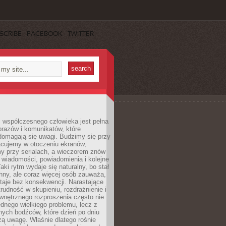
SCRIBE
FACEBOOK
TWITTER
 współczesnego człowieka jest pełna
razów i komunikatów, które
domagają się uwagi. Budzimy się przy
racujemy w otoczeniu ekranów,
 przy serialach, a wieczorem znów
wiadomości, powiadomienia i kolejne
aki rytm wydaje się naturalny, bo stał
hny, ale coraz więcej osób zauważa,
taje bez konsekwencji. Narastające
rudność w skupieniu, rozdrażnienie i
wnętrznego rozproszenia często nie
ednego wielkiego problemu, lecz z
nych bodźców, które dzień po dniu
ą uwagę. Właśnie dlatego rośnie