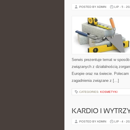
POSTED BY ADMIN
LIP - 5 - 2
Serwis prezentuje temat w sposób 
związanych z działalnością zorga
Europie oraz na świecie. Polecam K
zagadnienia związane z […]
CATEGORIES:
KOSMETYKI
KARDIO I WYTR
POSTED BY ADMIN
LIP - 4 - 2