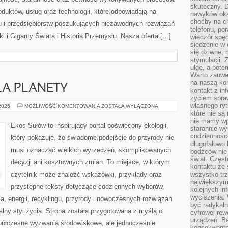
skuteczny. D
oduktów, usług oraz technologii, które odpowiadają na
nawyków oka
choćby na c
 i przedsiębiorstw poszukujących niezawodnych rozwiązań
telefonu, po
 i Giganty Świata i Historia Przemysłu. Nasza oferta […]
wieczór spę
siedzenie w 
się dziwne, 
stymulacji.
ulgę, a pote
Warto zauważ
na naszą kon
LA PLANETY
kontakt z in
życiem spraw
własnego ry
TECHNOLOGIE
 2026
MOŻLIWOŚĆ KOMENTOWANIA
ZOSTAŁA WYŁĄCZONA
DLA
które nie są
PLANETY
nie mamy wp
Ekos-Sułów to inspirujący portal poświęcony ekologii,
starannie w
codzienności
który pokazuje, że świadome podejście do przyrody nie
długofalowo
musi oznaczać wielkich wyrzeczeń, skomplikowanych
bodźców nie
świat. Częs
decyzji ani kosztownych zmian. To miejsce, w którym
kontaktu ze 
czytelnik może znaleźć wskazówki, przykłady oraz
wszystko tr
największym
przystępne teksty dotyczące codziennych wyborów,
kolejnych in
wyciszenia.
, energii, recyklingu, przyrody i nowoczesnych rozwiązań
być radykaln
alny styl życia. Strona została przygotowana z myślą o
cyfrowej rew
urządzeń. Ba
półczesne wyzwania środowiskowe, ale jednocześnie
konsekwentn