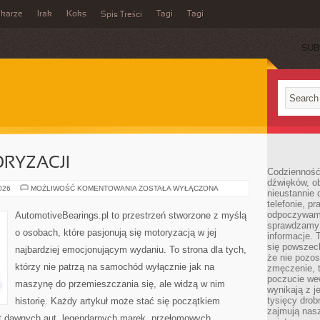
ikarze
Irak
Koks
Tagi
Tagi
Spis Treści
SUB
RYZACJI
Codzienność
dźwięków, ob
ZŁOTA
2026
MOŻLIWOŚĆ KOMENTOWANIA
ZOSTAŁA WYŁĄCZONA
nieustannie 
ERA
telefonie, p
MOTORYZACJI
odpoczywamy
AutomotiveBearings.pl to przestrzeń stworzone z myślą
sprawdzamy 
o osobach, które pasjonują się motoryzacją w jej
informacje. T
się powszec
najbardziej emocjonującym wydaniu. To strona dla tych,
że nie pozos
którzy nie patrzą na samochód wyłącznie jak na
zmęczenie, t
poczucie we
maszynę do przemieszczania się, ale widzą w nim
wynikają z j
tysięcy drob
historię. Każdy artykuł może stać się początkiem
zajmują nasz
at dawnych aut, legendarnych marek, przełomowych