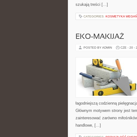
szukają treści […]
CATEGORIES:
KOSMETYKA WEGAŃS
EKO-MAKIJAŻ
POSTED BY ADMIN
CZE - 20 -
łagodniejszą codzienną pielęgnacj
Głównym motywem strony jest tema
zainteresować zarówno miłośników
handlowe, […]