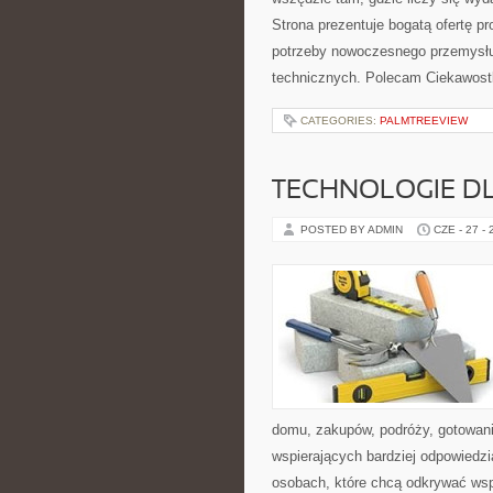
Strona prezentuje bogatą ofertę pr
potrzeby nowoczesnego przemysłu
technicznych. Polecam Ciekawostki
CATEGORIES:
PALMTREEVIEW
TECHNOLOGIE D
POSTED BY ADMIN
CZE - 27 -
domu, zakupów, podróży, gotowania
wspierających bardziej odpowiedzi
osobach, które chcą odkrywać ws