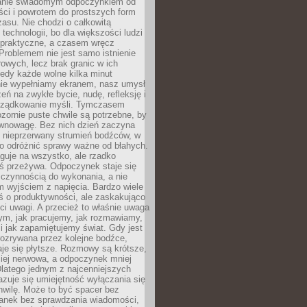
anie świadomym odpoczynkiem od
ści i powrotem do prostszych form
asu. Nie chodzi o całkowitą
 technologii, bo dla większości ludzi
iepraktyczne, a czasem wręcz
Problemem nie jest samo istnienie
rowych, lecz brak granic w ich
edy każde wolne kilka minut
ie wypełniamy ekranem, nasz umysł
zeń na zwykłe bycie, nudę, refleksję i
rządkowanie myśli. Tymczasem
ozornie puste chwile są potrzebne, by
wnowagę. Bez nich dzień zaczyna
 nieprzerwany strumień bodźców, w
no odróżnić sprawy ważne od błahych.
guje na wszystko, ale rzadko
ś przeżywa. Odpoczynek staje się
 czynnością do wykonania, a nie
 wyjściem z napięcia. Bardzo wiele
ś o produktywności, ale zaskakująco
ci uwagi. A przecież to właśnie uwaga
ym, jak pracujemy, jak rozmawiamy,
i jak zapamiętujemy świat. Gdy jest
rozrywana przez kolejne bodźce,
je się płytsze. Rozmowy są krótsze,
ziej nerwowa, a odpoczynek mniej
latego jednym z najcenniejszych
zuje się umiejętność wyłączania się
hwilę. Może to być spacer bez
ranek bez sprawdzania wiadomości,