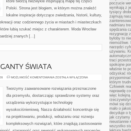
które tworzą niezwykle inspirującą mapę tej części
poczucie we
wynikają z j
Polski. Strona jest blogiem, w którym można znaleźć
tysięcy drob
lokalne inspiracje dotyczące zwiedzania, historii, kultury,
zajmują nasz
zainteresow
 rekreacji oraz codziennego życia w miastach i miasteczkach
nadmiaru tre
, które lubią szukać miejsc z charakterem. Moda Wrocław
spędzania cz
rezygnację z
jbardziej znanych […]
byłoby to n
niemożliwe. 
narzędzi cyf
używaniu. Ki
automatyczn
traci przestr
spokojne po
GIGANTY ŚWIATA
właśnie te p
odzyskać ró
CIEKAWOSTKI
przypominać
026
MOŻLIWOŚĆ KOMENTOWANIA
ZOSTAŁA WYŁĄCZONA
I
którym trud
GIGANTY
Człowiek rea
ŚWIATA
Tworzymy zaawansowane rozwiązania przeznaczone
naprawdę co
więc kolejną
dla przemysłu, dostarczając sprawdzone systemy oraz
rzeczywistym
urządzenia wykorzystujące technologię
mówi się dzi
mało o jakoś
wysokociśnieniową. Nasza działalność koncentruje się
decyduje o t
na projektowaniu, produkcji, wdrażaniu oraz rozwoju
jak czytamy 
nieustannie 
kompleksowych rozwiązań, które znajdują zastosowanie
wszystko sta
lektura bard
dajność, staranność oraz pewność wykonywanych procesów.