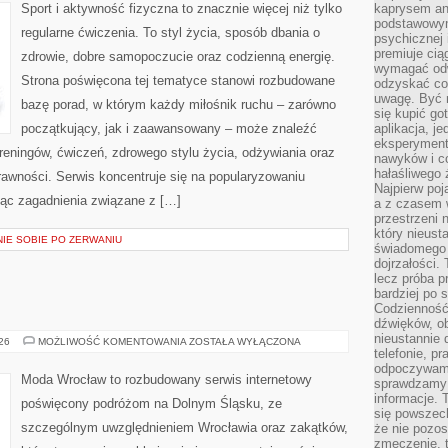
Sport i aktywność fizyczna to znacznie więcej niż tylko
kaprysem ani
podstawowy
regularne ćwiczenia. To styl życia, sposób dbania o
psychicznej i
premiuje ci
zdrowie, dobre samopoczucie oraz codzienną energię.
wymagać odw
Strona poświęcona tej tematyce stanowi rozbudowane
odzyskać co
uwagę. Być m
bazę porad, w którym każdy miłośnik ruchu – zarówno
się kupić go
początkujący, jak i zaawansowany – może znaleźć
aplikacja, j
eksperyment
reningów, ćwiczeń, zdrowego stylu życia, odżywiania oraz
nawyków i c
hałaśliwego 
rawności. Serwis koncentruje się na popularyzowaniu
Najpierw poj
jąc zagadnienia związane z […]
a z czasem w
przestrzeni 
który nieust
NIE SOBIE PO ZERWANIU
świadomego 
dojrzałości.
lecz próba pr
bardziej po 
Codzienność
dźwięków, ob
nieustannie 
ŚWIDNICA
026
MOŻLIWOŚĆ KOMENTOWANIA
ZOSTAŁA WYŁĄCZONA
telefonie, p
odpoczywamy
Moda Wrocław to rozbudowany serwis internetowy
sprawdzamy 
informacje. T
poświęcony podróżom na Dolnym Śląsku, ze
się powszec
szczególnym uwzględnieniem Wrocławia oraz zakątków,
że nie pozos
zmęczenie, t