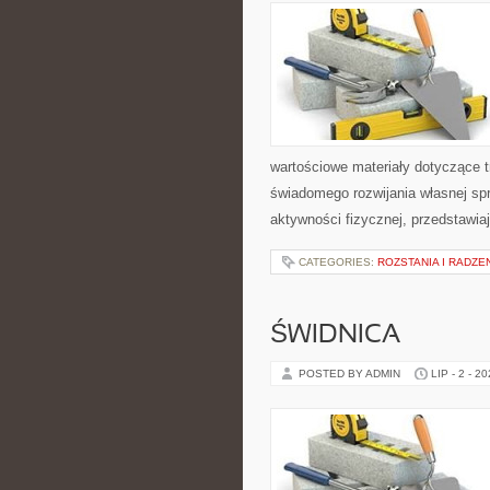
wartościowe materiały dotyczące t
świadomego rozwijania własnej sp
aktywności fizycznej, przedstawia
CATEGORIES:
ROZSTANIA I RADZE
ŚWIDNICA
POSTED BY ADMIN
LIP - 2 - 2