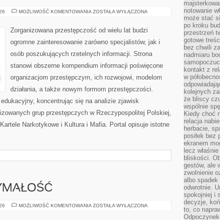
majsterkowan
notowanie w
PODZIEMIE
026
MOŻLIWOŚĆ KOMENTOWANIA
ZOSTAŁA WYŁĄCZONA
FINANSOWE
może stać si
po kroku bu
Zorganizowana przestępczość od wielu lat budzi
przestrzeń 
gotowe treśc
ogromne zainteresowanie zarówno specjalistów, jak i
bez chwili 
osób poszukujących rzetelnych informacji. Strona
nadmiaru bo
samopoczuci
stanowi obszerne kompendium informacji poświęcone
kontakt z re
w półobecnoś
organizacjom przestępczym, ich rozwojowi, modelom
odpowiadają
działania, a także nowym formom przestępczości.
kolejnych za
że bliscy cz
edukacyjny, koncentrując się na analizie zjawisk
wspólnie spę
nizowanych grup przestępczych w Rzeczypospolitej Polskiej,
Kiedy choć 
relacja nabi
artele Narkotykowe i Kultura i Mafia. Portal opisuje istotne
herbacie, sp
posiłek bez
ekranem mog
lecz właśnie
bliskości. 
gestów, ale 
zwolnienie o
albo spadek
ZYMAŁOŚĆ
odwrotnie. U
spokojniej i
decyzje, koń
KARDIO
026
MOŻLIWOŚĆ KOMENTOWANIA
ZOSTAŁA WYŁĄCZONA
to, co napra
I
WYTRZYMAŁOŚĆ
Odpoczynek o