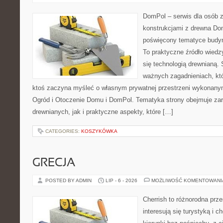
DomPol – serwis dla osób 
konstrukcjami z drewna Dom
poświęcony tematyce budyn
To praktyczne źródło wiedzy
się technologią drewnianą. 
ważnych zagadnieniach, któ
ktoś zaczyna myśleć o własnym prywatnej przestrzeni wykonan
Ogród i Otoczenie Domu i DomPol. Tematyka strony obejmuje z
drewnianych, jak i praktyczne aspekty, które […]
CATEGORIES:
KOSZYKÓWKA
GRECJA
POSTED BY ADMIN
LIP - 6 - 2026
MOŻLIWOŚĆ KOMENTOWAN
Cherrish to różnorodna prze
interesują się turystyką i