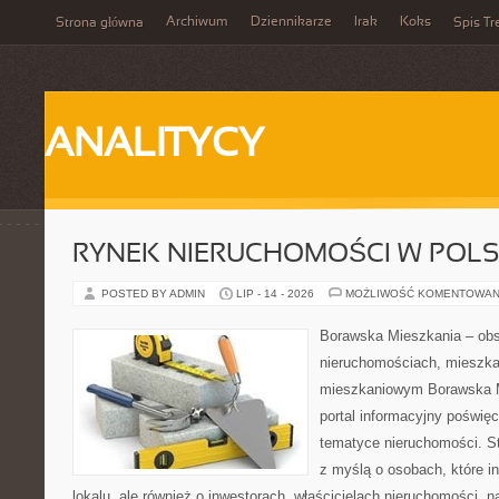
Archiwum
Dziennikarze
Irak
Koks
Strona główna
Spis Tr
ANALITYCY
RYNEK NIERUCHOMOŚCI W POL
POSTED BY ADMIN
LIP - 14 - 2026
MOŻLIWOŚĆ KOMENTOWAN
Borawska Mieszkania – ob
nieruchomościach, mieszka
mieszkaniowym Borawska Mi
portal informacyjny poświę
tematyce nieruchomości. S
z myślą o osobach, które i
lokalu, ale również o inwestorach, właścicielach nieruchomości, 