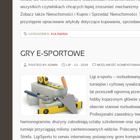
wszystkich czytelnikach chcących lepiej zrozumieć mechanizmy 
Zobacz także Nieruchomości i Kupno i Sprzedaż Nieruchomości.
przystępnie opracowane artykuły dotyczące kupowania, sprzeda
CATEGORIES:
KULINARIA
GRY E-SPORTOWE
POSTED BY ADMIN
LIP - 13 - 2026
MOŻLIWOŚĆ KOMENTOWAN
Ligi e-sportu – rozbudowany
turniejów i cyfrowej rywaliz
lat przeszedł ogromną prze
hobby kojarzonym głównie
obecnie stanowi rozbudowan
Profesjonalni zawodnicy tr
harmonogramów, drużyny zatrudniają sztaby szkoleniowe oraz spe
turnieje przyciągają miliony zainteresowanych widzów. Polecamy P
Strefa. LigiSportu to serwis internetowy poświęcony grom kompu