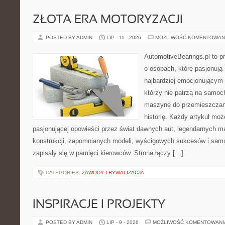
ZŁOTA ERA MOTORYZACJI
POSTED BY ADMIN
LIP - 11 - 2026
MOŻLIWOŚĆ KOMENTOWAN
AutomotiveBearings.pl to p
o osobach, które pasjonują 
najbardziej emocjonującym 
którzy nie patrzą na samoc
maszynę do przemieszczani
historię. Każdy artykuł mo
pasjonującej opowieści przez świat dawnych aut, legendarnych 
konstrukcji, zapomnianych modeli, wyścigowych sukcesów i samo
zapisały się w pamięci kierowców. Strona łączy […]
CATEGORIES:
ZAWODY I RYWALIZACJA
INSPIRACJE I PROJEKTY
POSTED BY ADMIN
LIP - 9 - 2026
MOŻLIWOŚĆ KOMENTOWAN