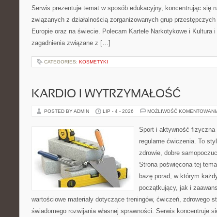
Serwis prezentuje temat w sposób edukacyjny, koncentrując się na
związanych z działalnością zorganizowanych grup przestępczych 
Europie oraz na świecie. Polecam Kartele Narkotykowe i Kultura i 
zagadnienia związane z […]
CATEGORIES:
KOSMETYKI
KARDIO I WYTRZYMAŁOŚĆ
POSTED BY ADMIN
LIP - 4 - 2026
MOŻLIWOŚĆ KOMENTOWAN
Sport i aktywność fizyczna 
regularne ćwiczenia. To sty
zdrowie, dobre samopoczuci
Strona poświęcona tej tem
bazę porad, w którym każdy
początkujący, jak i zaawa
wartościowe materiały dotyczące treningów, ćwiczeń, zdrowego st
świadomego rozwijania własnej sprawności. Serwis koncentruje s