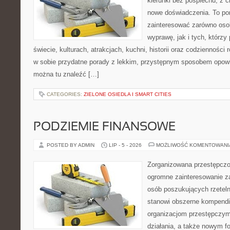
kierunki bez pośpiechu, z c
nowe doświadczenia. To por
zainteresować zarówno oso
wyprawę, jak i tych, którzy 
świecie, kulturach, atrakcjach, kuchni, historii oraz codzienności
w sobie przydatne porady z lekkim, przystępnym sposobem opowi
można tu znaleźć […]
CATEGORIES:
ZIELONE OSIEDLA I SMART CITIES
PODZIEMIE FINANSOWE
POSTED BY ADMIN
LIP - 5 - 2026
MOŻLIWOŚĆ KOMENTOWAN
Zorganizowana przestępczoś
ogromne zainteresowanie za
osób poszukujących rzeteln
stanowi obszerne kompendi
organizacjom przestępczym
działania, a także nowym f