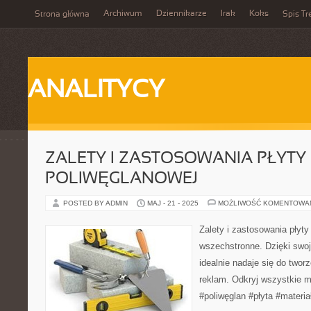
Archiwum
Dziennikarze
Irak
Koks
Strona główna
Spis Tr
ANALITYCY
ZALETY I ZASTOSOWANIA PŁYTY
POLIWĘGLANOWEJ
POSTED BY ADMIN
MAJ - 21 - 2025
MOŻLIWOŚĆ KOMENTOWA
Zalety i zastosowania płyty
wszechstronne. Dzięki swoj
idealnie nadaje się do tworz
reklam. Odkryj wszystkie m
#poliwęglan #płyta #materi