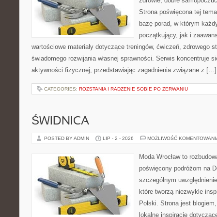
zdrowie, dobre samopoczuci
Strona poświęcona tej tem
bazę porad, w którym każdy
początkujący, jak i zaawa
wartościowe materiały dotyczące treningów, ćwiczeń, zdrowego st
świadomego rozwijania własnej sprawności. Serwis koncentruje s
aktywności fizycznej, przedstawiając zagadnienia związane z […]
CATEGORIES:
ROZSTANIA I RADZENIE SOBIE PO ZERWANIU
ŚWIDNICA
POSTED BY ADMIN
LIP - 2 - 2026
MOŻLIWOŚĆ KOMENTOWAN
Moda Wrocław to rozbudowa
poświęcony podróżom na D
szczególnym uwzględnienie
które tworzą niezwykle insp
Polski. Strona jest blogie
lokalne inspiracje dotyczące