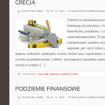
GRECJA
POSTED BY ADMIN
LIP - 6 - 2026
MOŻLIWOŚĆ KOMENTOWAN
Cherrish to różnorodna prze
interesują się turystyką i
kierunki bez pośpiechu, z c
nowe doświadczenia. To por
zainteresować zarówno oso
wyprawę, jak i tych, którzy 
świecie, kulturach, atrakcjach, kuchni, historii oraz codzienności
w sobie przydatne porady z lekkim, przystępnym sposobem opowi
można tu znaleźć […]
CATEGORIES:
ZIELONE OSIEDLA I SMART CITIES
PODZIEMIE FINANSOWE
POSTED BY ADMIN
LIP - 5 - 2026
MOŻLIWOŚĆ KOMENTOWAN