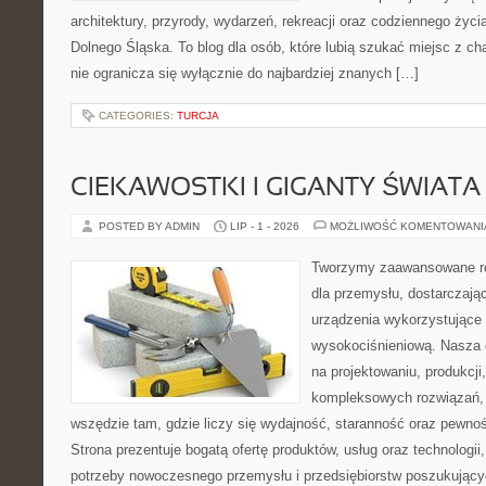
architektury, przyrody, wydarzeń, rekreacji oraz codziennego życ
Dolnego Śląska. To blog dla osób, które lubią szukać miejsc z 
nie ogranicza się wyłącznie do najbardziej znanych […]
CATEGORIES:
TURCJA
CIEKAWOSTKI I GIGANTY ŚWIATA
POSTED BY ADMIN
LIP - 1 - 2026
MOŻLIWOŚĆ KOMENTOWAN
Tworzymy zaawansowane ro
dla przemysłu, dostarczaj
urządzenia wykorzystujące 
wysokociśnieniową. Nasza d
na projektowaniu, produkcji
kompleksowych rozwiązań, 
wszędzie tam, gdzie liczy się wydajność, staranność oraz pewn
Strona prezentuje bogatą ofertę produktów, usług oraz technologii
potrzeby nowoczesnego przemysłu i przedsiębiorstw poszukując