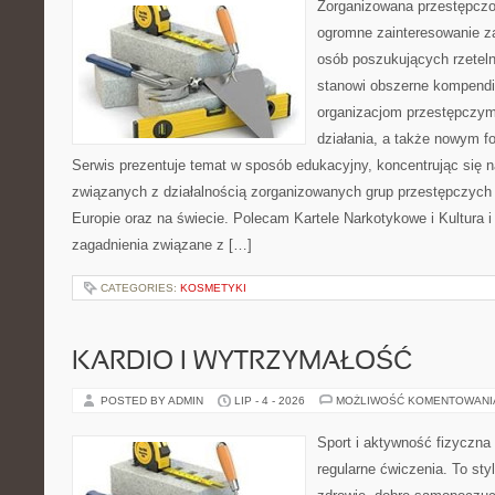
Zorganizowana przestępczoś
ogromne zainteresowanie za
osób poszukujących rzeteln
stanowi obszerne kompendi
organizacjom przestępczym
działania, a także nowym f
Serwis prezentuje temat w sposób edukacyjny, koncentrując się na
związanych z działalnością zorganizowanych grup przestępczych 
Europie oraz na świecie. Polecam Kartele Narkotykowe i Kultura i 
zagadnienia związane z […]
CATEGORIES:
KOSMETYKI
KARDIO I WYTRZYMAŁOŚĆ
POSTED BY ADMIN
LIP - 4 - 2026
MOŻLIWOŚĆ KOMENTOWAN
Sport i aktywność fizyczna 
regularne ćwiczenia. To sty