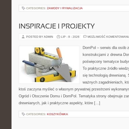
CATEGORIES:
ZAWODY I RYWALIZACJA
INSPIRACJE I PROJEKTY
POSTED BY ADMIN
LIP - 9 - 2026
MOŻLIWOŚĆ KOMENTOWAN
DomPol – serwis dla osób 
konstrukcjami z drewna Dom
poświęcony tematyce budyn
To praktyczne źródło wiedzy
się technologią drewnianą. 
ważnych zagadnieniach, któ
ktoś zaczyna myśleć o własnym prywatnej przestrzeni wykonan
Ogród i Otoczenie Domu i DomPol. Tematyka strony obejmuje z
drewnianych, jak i praktyczne aspekty, które […]
CATEGORIES:
KOSZYKÓWKA