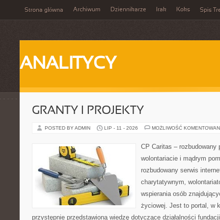
Archiwum
Dziennikarze
Irak
Koks
Strona główna
Spis Tr
ANALITYCY
GRANTY I PROJEKTY
POSTED BY ADMIN
LIP - 11 - 2026
MOŻLIWOŚĆ KOMENTOWAN
CP Caritas – rozbudowany p
wolontariacie i mądrym pom
rozbudowany serwis intern
charytatywnym, wolontaria
wspierania osób znajdującyc
życiowej. Jest to portal, 
przystępnie przedstawioną wiedzę dotyczące działalności fundacji