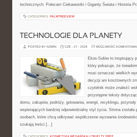
technicznych. Polecam Ciekawostki i Giganty Świata i Historia P
CATEGORIES:
PALMTREEVIEW
TECHNOLOGIE DLA PLANETY
POSTED BY ADMIN
CZE - 27 - 2026
MOŻLIWOŚĆ KOMENTOWA
Ekos-Sułów to inspirujący p
który pokazuje, że świadom
musi oznaczać wielkich wy
decyzji ani kosztownych zm
czytelnik może znaleźć wsk
przystępne teksty dotyczą
domu, zakupów, podróży, gotowania, energii, recyklingu, przyrod
wspierających bardziej odpowiedzialny styl życia. Strona została
osobach, które chcą odkrywać współczesne wyzwania środowisko
szukają treści […]
CATEGORIES:
KOSMETYKA WEGAŃSKA I CRUELTY FREE