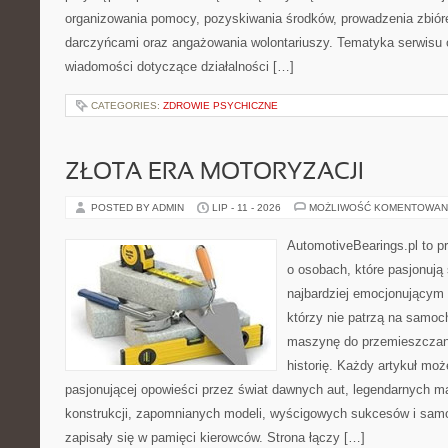
organizowania pomocy, pozyskiwania środków, prowadzenia zbiór
darczyńcami oraz angażowania wolontariuszy. Tematyka serwisu 
wiadomości dotyczące działalności […]
CATEGORIES:
ZDROWIE PSYCHICZNE
ZŁOTA ERA MOTORYZACJI
POSTED BY ADMIN
LIP - 11 - 2026
MOŻLIWOŚĆ KOMENTOWAN
AutomotiveBearings.pl to p
o osobach, które pasjonują 
najbardziej emocjonującym 
którzy nie patrzą na samoc
maszynę do przemieszczani
historię. Każdy artykuł mo
pasjonującej opowieści przez świat dawnych aut, legendarnych 
konstrukcji, zapomnianych modeli, wyścigowych sukcesów i samo
zapisały się w pamięci kierowców. Strona łączy […]