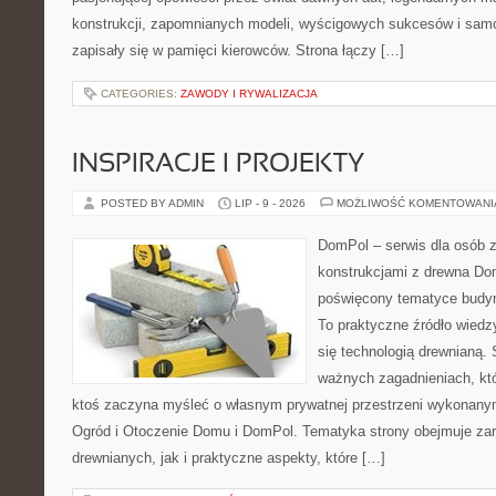
konstrukcji, zapomnianych modeli, wyścigowych sukcesów i samo
zapisały się w pamięci kierowców. Strona łączy […]
CATEGORIES:
ZAWODY I RYWALIZACJA
INSPIRACJE I PROJEKTY
POSTED BY ADMIN
LIP - 9 - 2026
MOŻLIWOŚĆ KOMENTOWAN
DomPol – serwis dla osób 
konstrukcjami z drewna Dom
poświęcony tematyce budyn
To praktyczne źródło wiedzy
się technologią drewnianą. 
ważnych zagadnieniach, któ
ktoś zaczyna myśleć o własnym prywatnej przestrzeni wykonan
Ogród i Otoczenie Domu i DomPol. Tematyka strony obejmuje z
drewnianych, jak i praktyczne aspekty, które […]