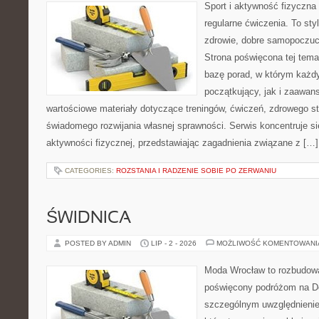
Sport i aktywność fizyczna 
regularne ćwiczenia. To sty
zdrowie, dobre samopoczuci
Strona poświęcona tej tem
bazę porad, w którym każdy
początkujący, jak i zaawa
wartościowe materiały dotyczące treningów, ćwiczeń, zdrowego st
świadomego rozwijania własnej sprawności. Serwis koncentruje s
aktywności fizycznej, przedstawiając zagadnienia związane z […]
CATEGORIES:
ROZSTANIA I RADZENIE SOBIE PO ZERWANIU
ŚWIDNICA
POSTED BY ADMIN
LIP - 2 - 2026
MOŻLIWOŚĆ KOMENTOWAN
Moda Wrocław to rozbudowa
poświęcony podróżom na D
szczególnym uwzględnienie