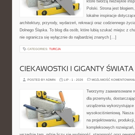
które tworzą niezwykle insp
Polski. Strona jest blogie
lokalne inspiracje dotyczące
architektury, przyrody, wydarzeń, rekreacji oraz codziennego życ
Dolnego Śląska. To blog dla osób, które lubią szukać miejsc z 
nie ogranicza się wyłącznie do najbardziej znanych […]
CATEGORIES:
TURCJA
CIEKAWOSTKI I GIGANTY ŚWIATA
POSTED BY ADMIN
LIP - 1 - 2026
MOŻLIWOŚĆ KOMENTOWAN
Tworzymy zaawansowane ro
dla przemysłu, dostarczaj
urządzenia wykorzystujące 
wysokociśnieniową. Nasza d
na projektowaniu, produkcji
kompleksowych rozwiązań, 
wszędzie tam, gdzie liczy się wydajność, staranność oraz pewn