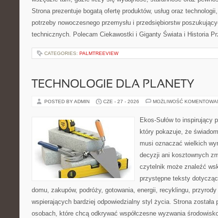
Strona prezentuje bogatą ofertę produktów, usług oraz technologii
potrzeby nowoczesnego przemysłu i przedsiębiorstw poszukując
technicznych. Polecam Ciekawostki i Giganty Świata i Historia P
CATEGORIES:
PALMTREEVIEW
TECHNOLOGIE DLA PLANETY
POSTED BY ADMIN
CZE - 27 - 2026
MOŻLIWOŚĆ KOMENTOWA
Ekos-Sułów to inspirujący p
który pokazuje, że świadom
musi oznaczać wielkich wy
decyzji ani kosztownych zm
czytelnik może znaleźć wsk
przystępne teksty dotyczą
domu, zakupów, podróży, gotowania, energii, recyklingu, przyrod
wspierających bardziej odpowiedzialny styl życia. Strona została
osobach, które chcą odkrywać współczesne wyzwania środowisko