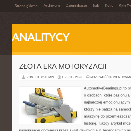
Archiwum
Dziennikarze
Irak
Koks
Strona główna
Spis Tr
ANALITYCY
ZŁOTA ERA MOTORYZACJI
POSTED BY ADMIN
LIP - 11 - 2026
MOŻLIWOŚĆ KOMENTOWAN
AutomotiveBearings.pl to p
o osobach, które pasjonują 
najbardziej emocjonującym 
którzy nie patrzą na samoc
maszynę do przemieszczani
historię. Każdy artykuł mo
pasjonującej opowieści przez świat dawnych aut, legendarnych 