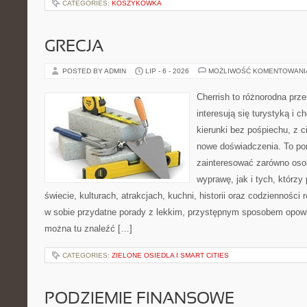
CATEGORIES:
KOSZYKÓWKA
GRECJA
POSTED BY ADMIN
LIP - 6 - 2026
MOŻLIWOŚĆ KOMENTOWAN
Cherrish to różnorodna prze
interesują się turystyką i
kierunki bez pośpiechu, z c
nowe doświadczenia. To por
zainteresować zarówno oso
wyprawę, jak i tych, którzy 
świecie, kulturach, atrakcjach, kuchni, historii oraz codzienności
w sobie przydatne porady z lekkim, przystępnym sposobem opowi
można tu znaleźć […]
CATEGORIES:
ZIELONE OSIEDLA I SMART CITIES
PODZIEMIE FINANSOWE