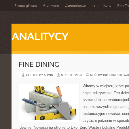
Archiwum
Dziennikarze
Irak
Koks
Strona główna
Spis Tr
ANALITYCY
FINE DINING
POSTED BY ADMIN
STY - 11 - 2026
MOŻLIWOŚĆ KOMENTOWA
Witamy w miejscu, które po
chęci odkrywania. Ten dzie
przewodnik po restauracjac
najciekawszych regionach g
restauracyjne nowości, ceni
czytać o jedzeniu w sposób 
idealnie. Nowości na stronie to Eko, Zero Waste i Lokalne Produk