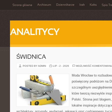
Archiwum
Dziennikarze
Irak
Koks
Strona główna
Spis Tr
ANALITYCY
ŚWIDNICA
POSTED BY ADMIN
LIP - 2 - 2026
MOŻLIWOŚĆ KOMENTOWAN
Moda Wrocław to rozbudowa
poświęcony podróżom na D
szczególnym uwzględnienie
które tworzą niezwykle insp
Polski. Strona jest blogie
lokalne inspiracje dotyczące
architektury, przyrody, wydarzeń, rekreacji oraz codziennego życ