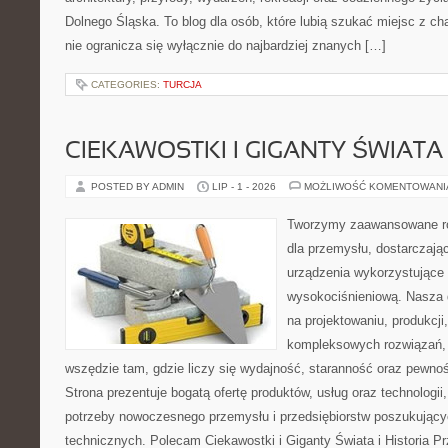
Dolnego Śląska. To blog dla osób, które lubią szukać miejsc z 
nie ogranicza się wyłącznie do najbardziej znanych […]
CATEGORIES:
TURCJA
CIEKAWOSTKI I GIGANTY ŚWIATA
POSTED BY ADMIN
LIP - 1 - 2026
MOŻLIWOŚĆ KOMENTOWAN
Tworzymy zaawansowane ro
dla przemysłu, dostarczaj
urządzenia wykorzystujące 
wysokociśnieniową. Nasza d
na projektowaniu, produkcji
kompleksowych rozwiązań, 
wszędzie tam, gdzie liczy się wydajność, staranność oraz pewn
Strona prezentuje bogatą ofertę produktów, usług oraz technologii
potrzeby nowoczesnego przemysłu i przedsiębiorstw poszukując
technicznych. Polecam Ciekawostki i Giganty Świata i Historia P