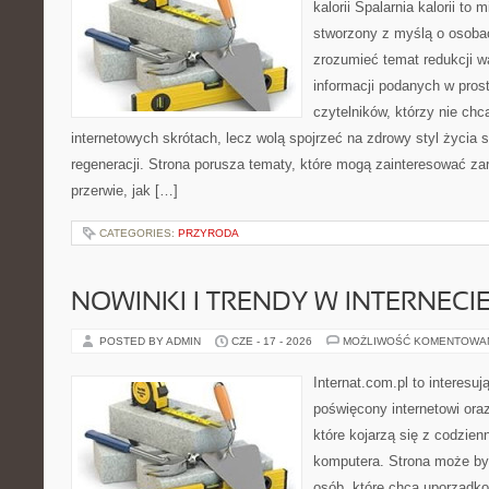
kalorii Spalarnia kalorii to 
stworzony z myślą o osobac
zrozumieć temat redukcji w
informacji podanych w pros
czytelników, którzy nie chc
internetowych skrótach, lecz wolą spojrzeć na zdrowy styl życia 
regeneracji. Strona porusza tematy, które mogą zainteresować z
przerwie, jak […]
CATEGORIES:
PRZYRODA
NOWINKI I TRENDY W INTERNECI
POSTED BY ADMIN
CZE - 17 - 2026
MOŻLIWOŚĆ KOMENTOWA
Internat.com.pl to interesu
poświęcony internetowi or
które kojarzą się z codzie
komputera. Strona może b
osób, które chcą uporządk