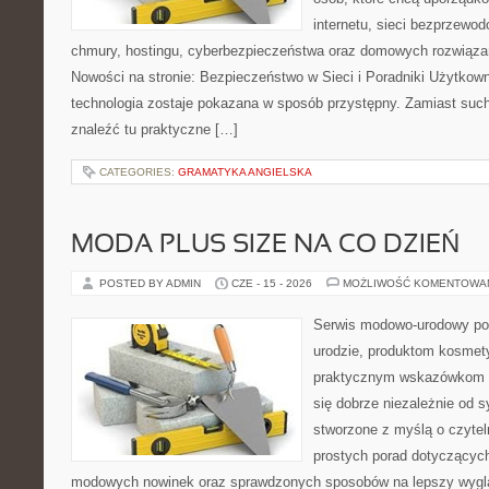
internetu, sieci bezprzewo
chmury, hostingu, cyberbezpieczeństwa oraz domowych rozwiąza
Nowości na stronie: Bezpieczeństwo w Sieci i Poradniki Użytkown
technologia zostaje pokazana w sposób przystępny. Zamiast suche
znaleźć tu praktyczne […]
CATEGORIES:
GRAMATYKA ANGIELSKA
MODA PLUS SIZE NA CO DZIEŃ
POSTED BY ADMIN
CZE - 15 - 2026
MOŻLIWOŚĆ KOMENTOWA
Serwis modowo-urodowy po
urodzie, produktom kosmet
praktycznym wskazówkom d
się dobrze niezależnie od s
stworzone z myślą o czytel
prostych porad dotyczących s
modowych nowinek oraz sprawdzonych sposobów na lepszy wygląd