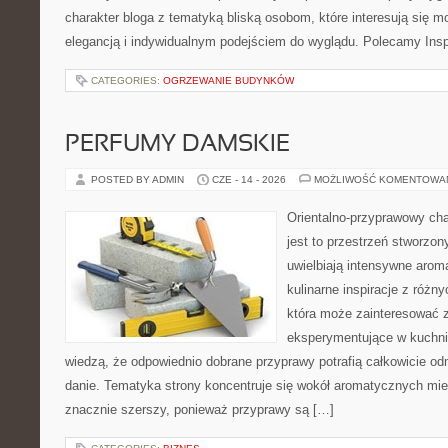
charakter bloga z tematyką bliską osobom, które interesują się m
elegancją i indywidualnym podejściem do wyglądu. Polecamy Inspi
CATEGORIES:
OGRZEWANIE BUDYNKÓW
PERFUMY DAMSKIE
POSTED BY ADMIN
CZE - 14 - 2026
MOŻLIWOŚĆ KOMENTOWA
Orientalno-przyprawowy char
jest to przestrzeń stworzon
uwielbiają intensywne aroma
kulinarne inspiracje z różny
która może zainteresować 
eksperymentujące w kuchni,
wiedzą, że odpowiednio dobrane przyprawy potrafią całkowicie od
danie. Tematyka strony koncentruje się wokół aromatycznych miesz
znacznie szerszy, ponieważ przyprawy są […]