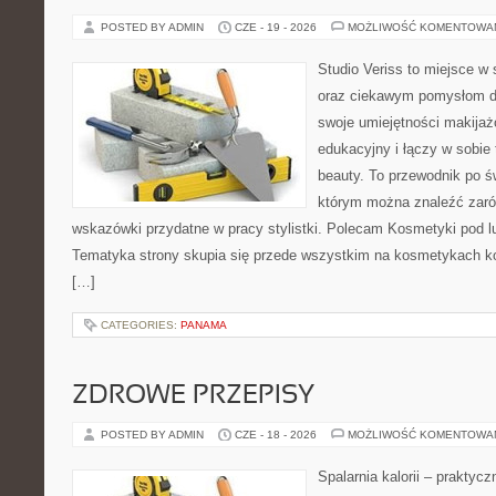
POSTED BY ADMIN
CZE - 19 - 2026
MOŻLIWOŚĆ KOMENTOWA
Studio Veriss to miejsce w
oraz ciekawym pomysłom dl
swoje umiejętności makijaż
edukacyjny i łączy w sobie
beauty. To przewodnik po 
którym można znaleźć zarów
wskazówki przydatne w pracy stylistki. Polecam Kosmetyki pod lup
Tematyka strony skupia się przede wszystkim na kosmetykach ko
[…]
CATEGORIES:
PANAMA
ZDROWE PRZEPISY
POSTED BY ADMIN
CZE - 18 - 2026
MOŻLIWOŚĆ KOMENTOWA
Spalarnia kalorii – praktyc