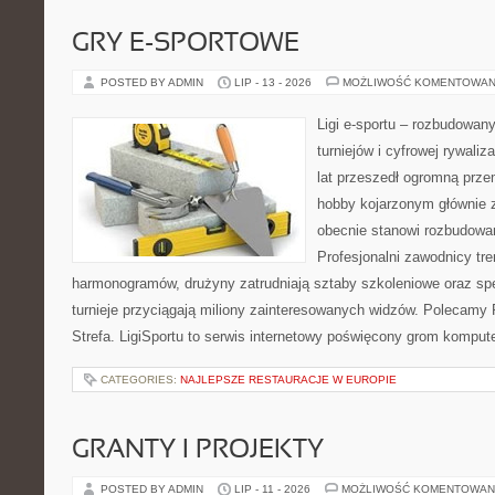
GRY E-SPORTOWE
POSTED BY ADMIN
LIP - 13 - 2026
MOŻLIWOŚĆ KOMENTOWAN
Ligi e-sportu – rozbudowany
turniejów i cyfrowej rywaliz
lat przeszedł ogromną prze
hobby kojarzonym głównie
obecnie stanowi rozbudowan
Profesjonalni zawodnicy tr
harmonogramów, drużyny zatrudniają sztaby szkoleniowe oraz spe
turnieje przyciągają miliony zainteresowanych widzów. Polecamy P
Strefa. LigiSportu to serwis internetowy poświęcony grom kompu
CATEGORIES:
NAJLEPSZE RESTAURACJE W EUROPIE
GRANTY I PROJEKTY
POSTED BY ADMIN
LIP - 11 - 2026
MOŻLIWOŚĆ KOMENTOWAN