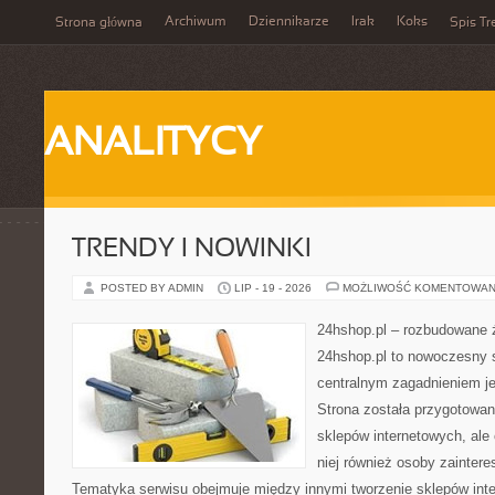
Archiwum
Dziennikarze
Irak
Koks
Strona główna
Spis Tr
ANALITYCY
TRENDY I NOWINKI
POSTED BY ADMIN
LIP - 19 - 2026
MOŻLIWOŚĆ KOMENTOWAN
24hshop.pl – rozbudowane 
24hshop.pl to nowoczesny s
centralnym zagadnieniem je
Strona została przygotowan
sklepów internetowych, ale
niej również osoby zainter
Tematyka serwisu obejmuje między innymi tworzenie sklepów inte