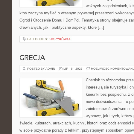
ważnych zagadnieniach, któ
ktoś zaczyna myśleć o własnym prywatnej przestrzeni wykonan
Ogród i Otoczenie Domu i DomPol. Tematyka strony obejmuje z
drewnianych, jak i praktyczne aspekty, które […]
CATEGORIES:
KOSZYKÓWKA
GRECJA
POSTED BY ADMIN
LIP - 6 - 2026
MOŻLIWOŚĆ KOMENTOWAN
Cherrish to różnorodna prze
interesują się turystyką i
kierunki bez pośpiechu, z c
nowe doświadczenia. To por
zainteresować zarówno oso
wyprawę, jak i tych, którzy 
świecie, kulturach, atrakcjach, kuchni, historii oraz codzienności
w sobie przydatne porady z lekkim, przystępnym sposobem opowi