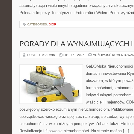
automatyzację i wiele innych zagadnień związanych z skutecznym
Polecam Imprezy Tematyczne i Fotografia i Wideo. Portal wyróż
CATEGORIES:
DIOR
PORADY DLA WYNAJMUJĄCYCH 
POSTED BY ADMIN
LIP - 15 - 2026
MOŻLIWOŚĆ KOMENTOWAN
GaDOMska Nieruchomości –
domach i inwestowaniu Ryn
obszarem, w którym poważn
formalnościami, zmianami 
indywidualnymi potrzebami 
właścicieli i najemców. GD
poświęcony szeroko rozumianym nieruchomościom. Publikowane 
uporządkować wiedzę oraz spojrzeć na zakup, sprzedaż, wynajem
nieruchomości z wielu różnych perspektyw. Zobacz także Ekologi
Rewitalizacja i flipowanie nieruchomości. Na stronie można […]