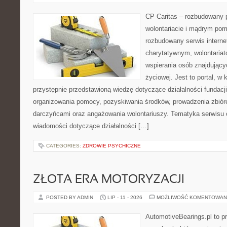
CP Caritas – rozbudowany p
wolontariacie i mądrym pom
rozbudowany serwis intern
charytatywnym, wolontaria
wspierania osób znajdującyc
życiowej. Jest to portal, 
przystępnie przedstawioną wiedzę dotyczące działalności fundacji
organizowania pomocy, pozyskiwania środków, prowadzenia zbiór
darczyńcami oraz angażowania wolontariuszy. Tematyka serwisu 
wiadomości dotyczące działalności […]
CATEGORIES:
ZDROWIE PSYCHICZNE
ZŁOTA ERA MOTORYZACJI
POSTED BY ADMIN
LIP - 11 - 2026
MOŻLIWOŚĆ KOMENTOWAN
AutomotiveBearings.pl to p