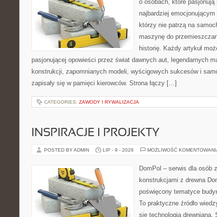
o osobach, które pasjonują 
najbardziej emocjonującym 
którzy nie patrzą na samoc
maszynę do przemieszczani
historię. Każdy artykuł mo
pasjonującej opowieści przez świat dawnych aut, legendarnych 
konstrukcji, zapomnianych modeli, wyścigowych sukcesów i samo
zapisały się w pamięci kierowców. Strona łączy […]
CATEGORIES:
ZAWODY I RYWALIZACJA
INSPIRACJE I PROJEKTY
POSTED BY ADMIN
LIP - 9 - 2026
MOŻLIWOŚĆ KOMENTOWAN
DomPol – serwis dla osób 
konstrukcjami z drewna Dom
poświęcony tematyce budyn
To praktyczne źródło wiedzy
się technologią drewnianą. 