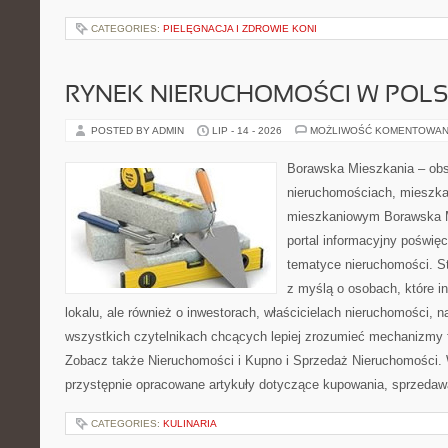
CATEGORIES:
PIELĘGNACJA I ZDROWIE KONI
RYNEK NIERUCHOMOŚCI W POL
POSTED BY ADMIN
LIP - 14 - 2026
MOŻLIWOŚĆ KOMENTOWAN
Borawska Mieszkania – ob
nieruchomościach, mieszka
mieszkaniowym Borawska Mi
portal informacyjny poświę
tematyce nieruchomości. S
z myślą o osobach, które i
lokalu, ale również o inwestorach, właścicielach nieruchomości, 
wszystkich czytelnikach chcących lepiej zrozumieć mechanizmy 
Zobacz także Nieruchomości i Kupno i Sprzedaż Nieruchomości.
przystępnie opracowane artykuły dotyczące kupowania, sprzeda
CATEGORIES:
KULINARIA