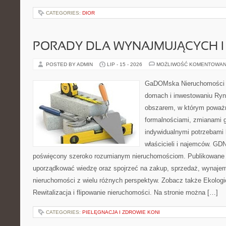
CATEGORIES:
DIOR
PORADY DLA WYNAJMUJĄCYCH 
POSTED BY ADMIN
LIP - 15 - 2026
MOŻLIWOŚĆ KOMENTOWAN
GaDOMska Nieruchomości –
domach i inwestowaniu Ryn
obszarem, w którym poważn
formalnościami, zmianami 
indywidualnymi potrzebami 
właścicieli i najemców. GD
poświęcony szeroko rozumianym nieruchomościom. Publikowane 
uporządkować wiedzę oraz spojrzeć na zakup, sprzedaż, wynajem
nieruchomości z wielu różnych perspektyw. Zobacz także Ekologi
Rewitalizacja i flipowanie nieruchomości. Na stronie można […]
CATEGORIES:
PIELĘGNACJA I ZDROWIE KONI