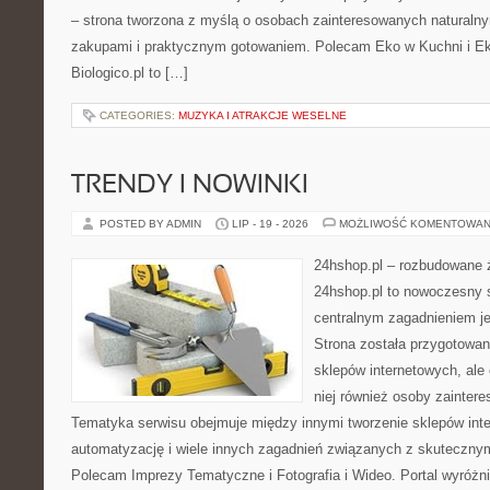
– strona tworzona z myślą o osobach zainteresowanych naturaln
zakupami i praktycznym gotowaniem. Polecam Eko w Kuchni i E
Biologico.pl to […]
CATEGORIES:
MUZYKA I ATRAKCJE WESELNE
TRENDY I NOWINKI
POSTED BY ADMIN
LIP - 19 - 2026
MOŻLIWOŚĆ KOMENTOWAN
24hshop.pl – rozbudowane 
24hshop.pl to nowoczesny s
centralnym zagadnieniem je
Strona została przygotowan
sklepów internetowych, ale
niej również osoby zainter
Tematyka serwisu obejmuje między innymi tworzenie sklepów inte
automatyzację i wiele innych zagadnień związanych z skutecznym
Polecam Imprezy Tematyczne i Fotografia i Wideo. Portal wyróż