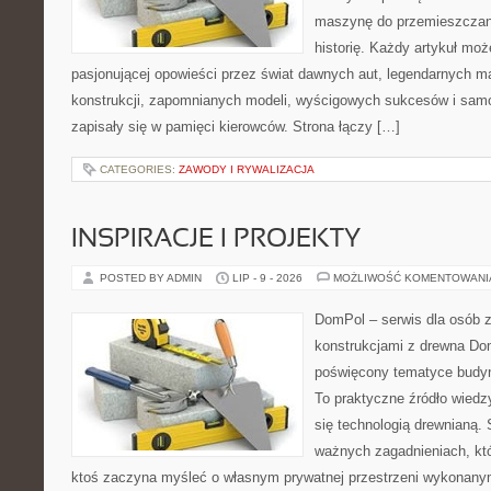
maszynę do przemieszczani
historię. Każdy artykuł mo
pasjonującej opowieści przez świat dawnych aut, legendarnych 
konstrukcji, zapomnianych modeli, wyścigowych sukcesów i samo
zapisały się w pamięci kierowców. Strona łączy […]
CATEGORIES:
ZAWODY I RYWALIZACJA
INSPIRACJE I PROJEKTY
POSTED BY ADMIN
LIP - 9 - 2026
MOŻLIWOŚĆ KOMENTOWAN
DomPol – serwis dla osób 
konstrukcjami z drewna Dom
poświęcony tematyce budyn
To praktyczne źródło wiedzy
się technologią drewnianą. 
ważnych zagadnieniach, któ
ktoś zaczyna myśleć o własnym prywatnej przestrzeni wykonan