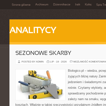
Archiwum
Dziennikarze
Irak
Koks
Strona główna
Spis Tr
ANALITYCY
SEZONOWE SKARBY
POSTED BY ADMIN
LIP - 19 - 2026
MOŻLIWOŚĆ KOMENTOWAN
Biologico.pl – wiedza, prze
żyjących bliżej natury Zain
jedzeniem i świadomymi z
rośnie. Czytamy etykiety, a
sprawdzamy pochodzenie p
zależy nam na smaku, wygo
kosztach. Właśnie w takiej rzeczywistości przydatnym źródłem insp