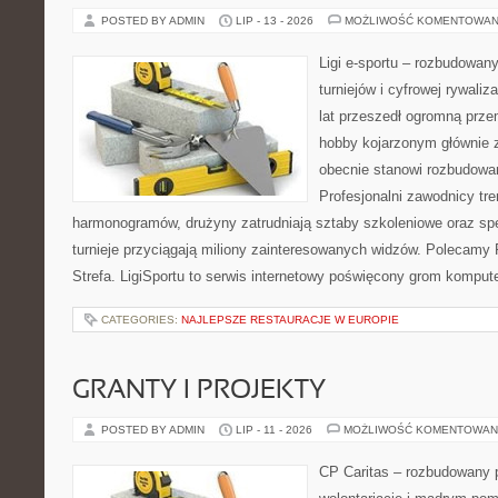
POSTED BY ADMIN
LIP - 13 - 2026
MOŻLIWOŚĆ KOMENTOWAN
Ligi e-sportu – rozbudowany
turniejów i cyfrowej rywaliz
lat przeszedł ogromną prze
hobby kojarzonym głównie
obecnie stanowi rozbudowan
Profesjonalni zawodnicy tr
harmonogramów, drużyny zatrudniają sztaby szkoleniowe oraz spe
turnieje przyciągają miliony zainteresowanych widzów. Polecamy P
Strefa. LigiSportu to serwis internetowy poświęcony grom kompu
CATEGORIES:
NAJLEPSZE RESTAURACJE W EUROPIE
GRANTY I PROJEKTY
POSTED BY ADMIN
LIP - 11 - 2026
MOŻLIWOŚĆ KOMENTOWAN
CP Caritas – rozbudowany p