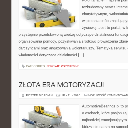
wolontariacie i mądrym pom
rozbudowany serwis intern
charytatywnym, wolontaria
wspierania osób znajdującyc
życiowej. Jest to portal, 
przystępnie przedstawioną wiedzę dotyczące działalności fundacji
organizowania pomocy, pozyskiwania środków, prowadzenia zbiór
darczyńcami oraz angażowania wolontariuszy. Tematyka serwisu 
wiadomości dotyczące działalności […]
CATEGORIES:
ZDROWIE PSYCHICZNE
ZŁOTA ERA MOTORYZACJI
POSTED BY ADMIN
LIP - 11 - 2026
MOŻLIWOŚĆ KOMENTOWAN
AutomotiveBearings.pl to p
o osobach, które pasjonują 
najbardziej emocjonującym 
którzy nie patrzą na samoc