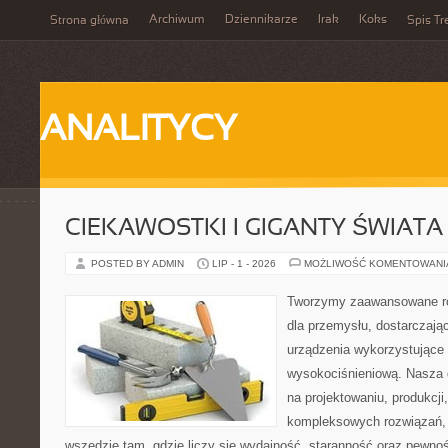
Archiwum
Dziennikarze
Irak
Koks
Strona główna
Spis Tr
ANALITYCY
CIEKAWOSTKI I GIGANTY ŚWIATA
POSTED BY ADMIN
LIP - 1 - 2026
MOŻLIWOŚĆ KOMENTOWAN
Tworzymy zaawansowane ro
dla przemysłu, dostarczaj
urządzenia wykorzystujące 
wysokociśnieniową. Nasza d
na projektowaniu, produkcji
kompleksowych rozwiązań, 
wszędzie tam, gdzie liczy się wydajność, staranność oraz pewn