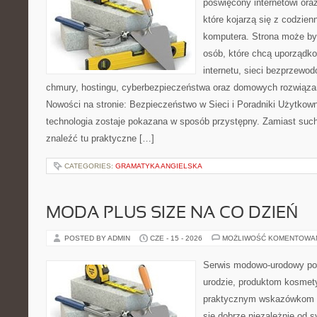
poświęcony internetowi or
które kojarzą się z codzie
komputera. Strona może b
osób, które chcą uporządk
internetu, sieci bezprzewo
chmury, hostingu, cyberbezpieczeństwa oraz domowych rozwiąza
Nowości na stronie: Bezpieczeństwo w Sieci i Poradniki Użytkown
technologia zostaje pokazana w sposób przystępny. Zamiast suche
znaleźć tu praktyczne […]
CATEGORIES:
GRAMATYKA ANGIELSKA
MODA PLUS SIZE NA CO DZIEŃ
POSTED BY ADMIN
CZE - 15 - 2026
MOŻLIWOŚĆ KOMENTOWA
Serwis modowo-urodowy po
urodzie, produktom kosmet
praktycznym wskazówkom d
się dobrze niezależnie od s