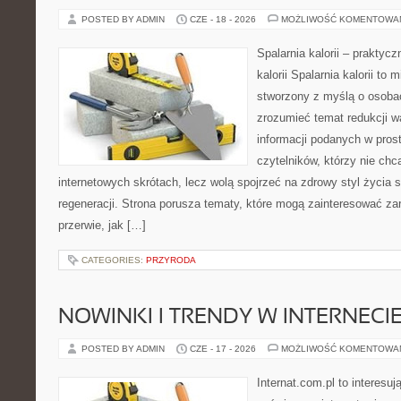
POSTED BY ADMIN
CZE - 18 - 2026
MOŻLIWOŚĆ KOMENTOWA
Spalarnia kalorii – praktyc
kalorii Spalarnia kalorii to 
stworzony z myślą o osobac
zrozumieć temat redukcji w
informacji podanych w pros
czytelników, którzy nie chc
internetowych skrótach, lecz wolą spojrzeć na zdrowy styl życia 
regeneracji. Strona porusza tematy, które mogą zainteresować z
przerwie, jak […]
CATEGORIES:
PRZYRODA
NOWINKI I TRENDY W INTERNECI
POSTED BY ADMIN
CZE - 17 - 2026
MOŻLIWOŚĆ KOMENTOWA
Internat.com.pl to interesu