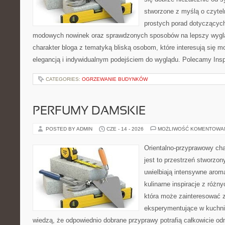
stworzone z myślą o czytel
prostych porad dotyczących s
modowych nowinek oraz sprawdzonych sposobów na lepszy wygląd
charakter bloga z tematyką bliską osobom, które interesują się m
elegancją i indywidualnym podejściem do wyglądu. Polecamy Inspi
CATEGORIES:
OGRZEWANIE BUDYNKÓW
PERFUMY DAMSKIE
POSTED BY ADMIN
CZE - 14 - 2026
MOŻLIWOŚĆ KOMENTOWA
Orientalno-przyprawowy char
jest to przestrzeń stworzon
uwielbiają intensywne aroma
kulinarne inspiracje z różny
która może zainteresować 
eksperymentujące w kuchni,
wiedzą, że odpowiednio dobrane przyprawy potrafią całkowicie od