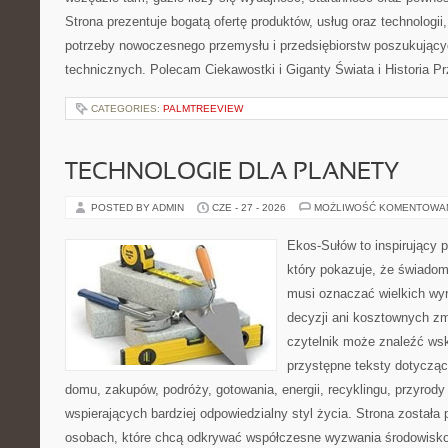
Strona prezentuje bogatą ofertę produktów, usług oraz technologii
potrzeby nowoczesnego przemysłu i przedsiębiorstw poszukując
technicznych. Polecam Ciekawostki i Giganty Świata i Historia P
CATEGORIES:
PALMTREEVIEW
TECHNOLOGIE DLA PLANETY
POSTED BY ADMIN
CZE - 27 - 2026
MOŻLIWOŚĆ KOMENTOWA
Ekos-Sułów to inspirujący p
który pokazuje, że świadom
musi oznaczać wielkich wy
decyzji ani kosztownych zm
czytelnik może znaleźć wsk
przystępne teksty dotyczą
domu, zakupów, podróży, gotowania, energii, recyklingu, przyrod
wspierających bardziej odpowiedzialny styl życia. Strona została
osobach, które chcą odkrywać współczesne wyzwania środowisko