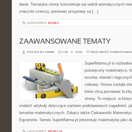
danie. Tematyka strony koncentruje się wokół aromatycznych miesz
znacznie szerszy, ponieważ przyprawy są […]
CATEGORIES:
BIZNES
ZAAWANSOWANE TEMATY
POSTED BY ADMIN
CZE - 9 - 2026
MOŻLIWOŚĆ KOMENTOWAN
SuperMatma.pl to rozbudow
poświęcony matematyce, któ
wzorów, równań i logicznyc
ciekawy. Strona została st
które chcą poznawać liczby 
strony. To miejsce, w któr
znaleźć artykuły dotyczące zarówno podstawowych zagadnień, ja
tematów matematycznych. Zobacz także Ciekawostki Matematyc
Egzaminie. Serwis SuperMatma.pl prezentuje matematykę jako dzi
CATEGORIES:
WENECJA