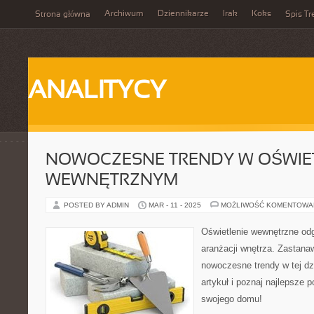
Archiwum
Dziennikarze
Irak
Koks
Strona główna
Spis Tr
ANALITYCY
NOWOCZESNE TRENDY W OŚWIE
WEWNĘTRZNYM
POSTED BY ADMIN
MAR - 11 - 2025
MOŻLIWOŚĆ KOMENTOWA
Oświetlenie wewnętrzne od
aranżacji wnętrza. Zastanaw
nowoczesne trendy w tej d
artykuł i poznaj najlepsze 
swojego domu!