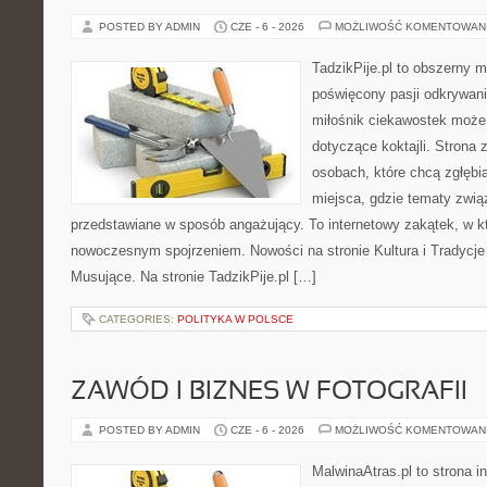
POSTED BY ADMIN
CZE - 6 - 2026
MOŻLIWOŚĆ KOMENTOWAN
TadzikPije.pl to obszerny 
poświęcony pasji odkrywan
miłośnik ciekawostek może 
dotyczące koktajli. Strona 
osobach, które chcą zgłębia
miejsca, gdzie tematy zwią
przedstawiane w sposób angażujący. To internetowy zakątek, w kt
nowoczesnym spojrzeniem. Nowości na stronie Kultura i Tradycje
Musujące. Na stronie TadzikPije.pl […]
CATEGORIES:
POLITYKA W POLSCE
ZAWÓD I BIZNES W FOTOGRAFII
POSTED BY ADMIN
CZE - 6 - 2026
MOŻLIWOŚĆ KOMENTOWAN
MalwinaAtras.pl to strona 