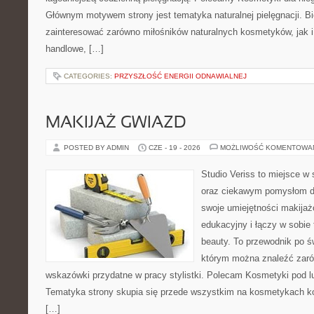
Głównym motywem strony jest tematyka naturalnej pielęgnacji. B
zainteresować zarówno miłośników naturalnych kosmetyków, jak i
handlowe, […]
CATEGORIES:
PRZYSZŁOŚĆ ENERGII ODNAWIALNEJ
MAKIJAŻ GWIAZD
POSTED BY ADMIN
CZE - 19 - 2026
MOŻLIWOŚĆ KOMENTOWA
Studio Veriss to miejsce w
oraz ciekawym pomysłom dl
swoje umiejętności makijaż
edukacyjny i łączy w sobie
beauty. To przewodnik po 
którym można znaleźć zarów
wskazówki przydatne w pracy stylistki. Polecam Kosmetyki pod lup
Tematyka strony skupia się przede wszystkim na kosmetykach ko
[…]