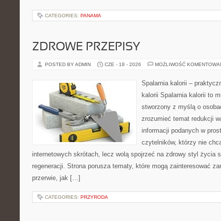
CATEGORIES:
PANAMA
ZDROWE PRZEPISY
POSTED BY ADMIN
CZE - 18 - 2026
MOŻLIWOŚĆ KOMENTOWA
Spalarnia kalorii – praktyc
kalorii Spalarnia kalorii to 
stworzony z myślą o osobac
zrozumieć temat redukcji w
informacji podanych w pros
czytelników, którzy nie chc
internetowych skrótach, lecz wolą spojrzeć na zdrowy styl życia 
regeneracji. Strona porusza tematy, które mogą zainteresować z
przerwie, jak […]
CATEGORIES:
PRZYRODA