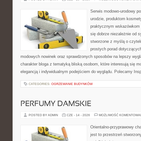
Serwis modowo-urodowy po
urodzie, produktom kosmet
praktycznym wskazówkom d
się dobrze niezależnie od s
stworzone z myślą o czytel
prostych porad dotyczących s
modowych nowinek oraz sprawdzonych sposobów na lepszy wygląd
charakter bloga z tematyką bliską osobom, które interesują się m
elegancją i indywidualnym podejściem do wyglądu. Polecamy Inspi
CATEGORIES:
OGRZEWANIE BUDYNKÓW
PERFUMY DAMSKIE
POSTED BY ADMIN
CZE - 14 - 2026
MOŻLIWOŚĆ KOMENTOWA
Orientalno-przyprawowy char
jest to przestrzeń stworzon