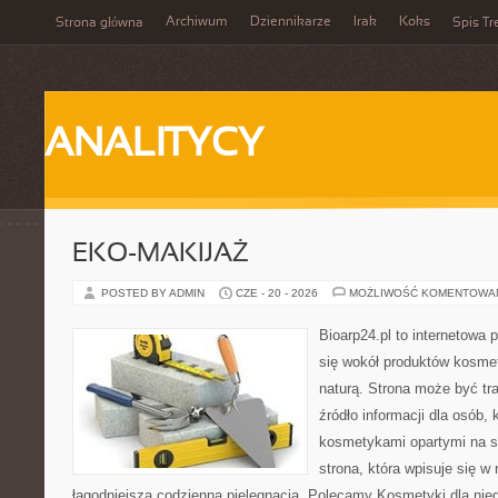
Archiwum
Dziennikarze
Irak
Koks
Strona główna
Spis Tr
ANALITYCY
EKO-MAKIJAŻ
POSTED BY ADMIN
CZE - 20 - 2026
MOŻLIWOŚĆ KOMENTOWA
Bioarp24.pl to internetowa 
się wokół produktów kosme
naturą. Strona może być tr
źródło informacji dla osób, k
kosmetykami opartymi na sk
strona, która wpisuje się w
łagodniejszą codzienną pielęgnacją. Polecamy Kosmetyki dla nieg