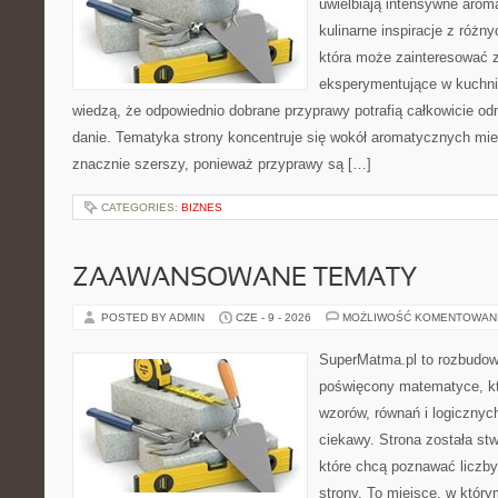
uwielbiają intensywne aroma
kulinarne inspiracje z różny
która może zainteresować 
eksperymentujące w kuchni,
wiedzą, że odpowiednio dobrane przyprawy potrafią całkowicie od
danie. Tematyka strony koncentruje się wokół aromatycznych miesz
znacznie szerszy, ponieważ przyprawy są […]
CATEGORIES:
BIZNES
ZAAWANSOWANE TEMATY
POSTED BY ADMIN
CZE - 9 - 2026
MOŻLIWOŚĆ KOMENTOWAN
SuperMatma.pl to rozbudow
poświęcony matematyce, któ
wzorów, równań i logicznyc
ciekawy. Strona została st
które chcą poznawać liczby 
strony. To miejsce, w któr