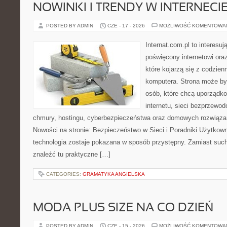
NOWINKI I TRENDY W INTERNECI
POSTED BY ADMIN
CZE - 17 - 2026
MOŻLIWOŚĆ KOMENTOWA
Internat.com.pl to interesu
poświęcony internetowi or
które kojarzą się z codzie
komputera. Strona może b
osób, które chcą uporządk
internetu, sieci bezprzewo
chmury, hostingu, cyberbezpieczeństwa oraz domowych rozwiąza
Nowości na stronie: Bezpieczeństwo w Sieci i Poradniki Użytkown
technologia zostaje pokazana w sposób przystępny. Zamiast suche
znaleźć tu praktyczne […]
CATEGORIES:
GRAMATYKA ANGIELSKA
MODA PLUS SIZE NA CO DZIEŃ
POSTED BY ADMIN
CZE - 15 - 2026
MOŻLIWOŚĆ KOMENTOWA