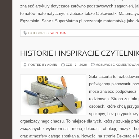
znaleźć artykuły dotyczące zarówno podstawowych zagadnień, ja
tematów matematycznych. Zobacz także Ciekawostki Matematyc
Egzaminie. Serwis SuperMatma.pl prezentuje matematykę jako dzi
CATEGORIES:
WENECJA
HISTORIE I INSPIRACJE CZYTELN
POSTED BY ADMIN
CZE - 7 - 2026
MOŻLIWOŚĆ KOMENTOWAN
Sala Lacerta to rozbudowan
poświęcony planowaniu przy
może znaleźć podpowiedzi 
rodzinnych. Strona została
osobach, które chcą przyg
spokojny, bez przypadkowyc
organizacyjnego chaosu. To miejsce dla tych, którzy szukają pra
związanych z wyborem sali, menu, dekoracji, atrakcji, muzyki, b
oraz atmosfery całego spotkania. Nowości na stronie Dekoracje i 