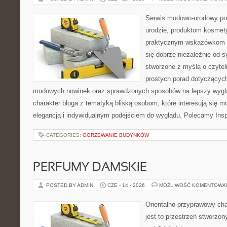
Serwis modowo-urodowy po
urodzie, produktom kosmet
praktycznym wskazówkom d
się dobrze niezależnie od s
stworzone z myślą o czytel
prostych porad dotyczących s
modowych nowinek oraz sprawdzonych sposobów na lepszy wygląd
charakter bloga z tematyką bliską osobom, które interesują się m
elegancją i indywidualnym podejściem do wyglądu. Polecamy Inspi
CATEGORIES:
OGRZEWANIE BUDYNKÓW
PERFUMY DAMSKIE
POSTED BY ADMIN
CZE - 14 - 2026
MOŻLIWOŚĆ KOMENTOWA
Orientalno-przyprawowy char
jest to przestrzeń stworzon