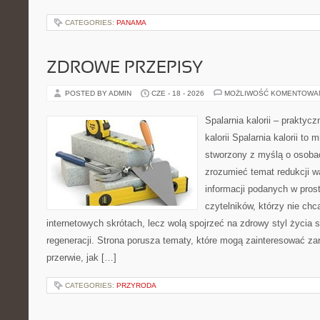
CATEGORIES:
PANAMA
ZDROWE PRZEPISY
POSTED BY ADMIN
CZE - 18 - 2026
MOŻLIWOŚĆ KOMENTOWA
Spalarnia kalorii – praktyc
kalorii Spalarnia kalorii to 
stworzony z myślą o osobac
zrozumieć temat redukcji w
informacji podanych w pros
czytelników, którzy nie chc
internetowych skrótach, lecz wolą spojrzeć na zdrowy styl życia 
regeneracji. Strona porusza tematy, które mogą zainteresować z
przerwie, jak […]
CATEGORIES:
PRZYRODA