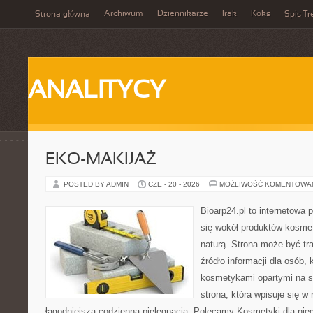
Archiwum
Dziennikarze
Irak
Koks
Strona główna
Spis Tr
ANALITYCY
EKO-MAKIJAŻ
POSTED BY ADMIN
CZE - 20 - 2026
MOŻLIWOŚĆ KOMENTOWA
Bioarp24.pl to internetowa 
się wokół produktów kosme
naturą. Strona może być tr
źródło informacji dla osób, k
kosmetykami opartymi na sk
strona, która wpisuje się w
łagodniejszą codzienną pielęgnacją. Polecamy Kosmetyki dla nieg