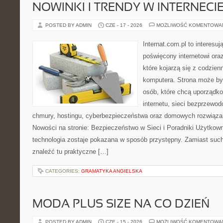
NOWINKI I TRENDY W INTERNECI
POSTED BY ADMIN
CZE - 17 - 2026
MOŻLIWOŚĆ KOMENTOWA
Internat.com.pl to interesu
poświęcony internetowi or
które kojarzą się z codzie
komputera. Strona może b
osób, które chcą uporządk
internetu, sieci bezprzewo
chmury, hostingu, cyberbezpieczeństwa oraz domowych rozwiąza
Nowości na stronie: Bezpieczeństwo w Sieci i Poradniki Użytkown
technologia zostaje pokazana w sposób przystępny. Zamiast suche
znaleźć tu praktyczne […]
CATEGORIES:
GRAMATYKA ANGIELSKA
MODA PLUS SIZE NA CO DZIEŃ
POSTED BY ADMIN
CZE - 15 - 2026
MOŻLIWOŚĆ KOMENTOWA