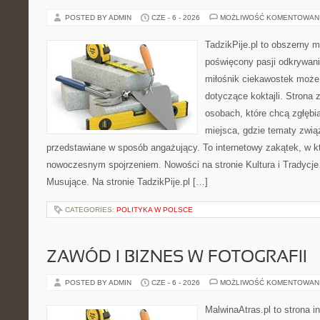
POSTED BY ADMIN
CZE - 6 - 2026
MOŻLIWOŚĆ KOMENTOWAN
TadzikPije.pl to obszerny 
poświęcony pasji odkrywan
miłośnik ciekawostek może 
dotyczące koktajli. Strona 
osobach, które chcą zgłębia
miejsca, gdzie tematy zwią
przedstawiane w sposób angażujący. To internetowy zakątek, w kt
nowoczesnym spojrzeniem. Nowości na stronie Kultura i Tradycje
Musujące. Na stronie TadzikPije.pl […]
CATEGORIES:
POLITYKA W POLSCE
ZAWÓD I BIZNES W FOTOGRAFII
POSTED BY ADMIN
CZE - 6 - 2026
MOŻLIWOŚĆ KOMENTOWAN
MalwinaAtras.pl to strona 