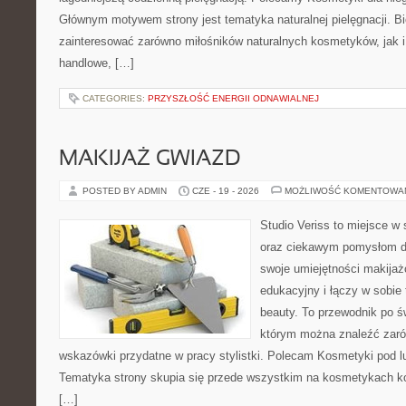
Głównym motywem strony jest tematyka naturalnej pielęgnacji. B
zainteresować zarówno miłośników naturalnych kosmetyków, jak i
handlowe, […]
CATEGORIES:
PRZYSZŁOŚĆ ENERGII ODNAWIALNEJ
MAKIJAŻ GWIAZD
POSTED BY ADMIN
CZE - 19 - 2026
MOŻLIWOŚĆ KOMENTOWA
Studio Veriss to miejsce w
oraz ciekawym pomysłom dl
swoje umiejętności makijaż
edukacyjny i łączy w sobie
beauty. To przewodnik po 
którym można znaleźć zarów
wskazówki przydatne w pracy stylistki. Polecam Kosmetyki pod lup
Tematyka strony skupia się przede wszystkim na kosmetykach ko
[…]