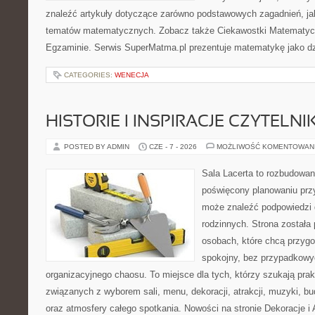
znaleźć artykuły dotyczące zarówno podstawowych zagadnień, ja
tematów matematycznych. Zobacz także Ciekawostki Matematyc
Egzaminie. Serwis SuperMatma.pl prezentuje matematykę jako dzi
CATEGORIES:
WENECJA
HISTORIE I INSPIRACJE CZYTELN
POSTED BY ADMIN
CZE - 7 - 2026
MOŻLIWOŚĆ KOMENTOWAN
Sala Lacerta to rozbudowan
poświęcony planowaniu przy
może znaleźć podpowiedzi 
rodzinnych. Strona została
osobach, które chcą przyg
spokojny, bez przypadkowyc
organizacyjnego chaosu. To miejsce dla tych, którzy szukają pra
związanych z wyborem sali, menu, dekoracji, atrakcji, muzyki, b
oraz atmosfery całego spotkania. Nowości na stronie Dekoracje i 