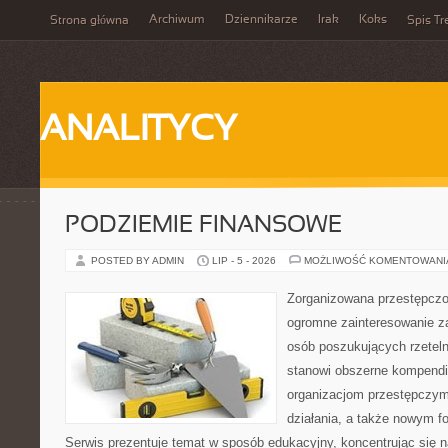
Archiwum
Dziennikarze
Irak
Koks
Strona główna
Spis Tr
ANALITYCY
PODZIEMIE FINANSOWE
POSTED BY ADMIN
LIP - 5 - 2026
MOŻLIWOŚĆ KOMENTOWAN
Zorganizowana przestępczoś
ogromne zainteresowanie za
osób poszukujących rzeteln
stanowi obszerne kompendi
organizacjom przestępczym
działania, a także nowym f
Serwis prezentuje temat w sposób edukacyjny, koncentrując się na