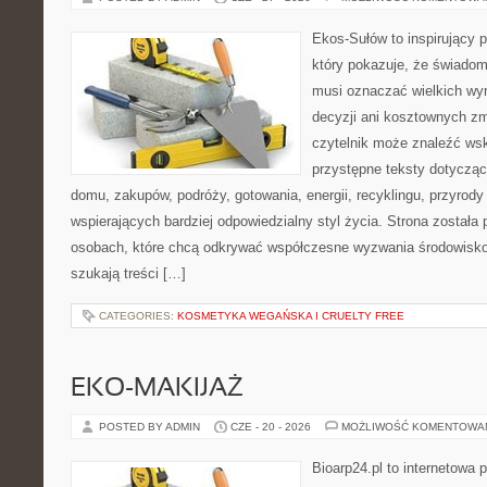
Ekos-Sułów to inspirujący p
który pokazuje, że świadom
musi oznaczać wielkich wy
decyzji ani kosztownych zm
czytelnik może znaleźć wsk
przystępne teksty dotyczą
domu, zakupów, podróży, gotowania, energii, recyklingu, przyrod
wspierających bardziej odpowiedzialny styl życia. Strona została
osobach, które chcą odkrywać współczesne wyzwania środowisko
szukają treści […]
CATEGORIES:
KOSMETYKA WEGAŃSKA I CRUELTY FREE
EKO-MAKIJAŻ
POSTED BY ADMIN
CZE - 20 - 2026
MOŻLIWOŚĆ KOMENTOWA
Bioarp24.pl to internetowa 