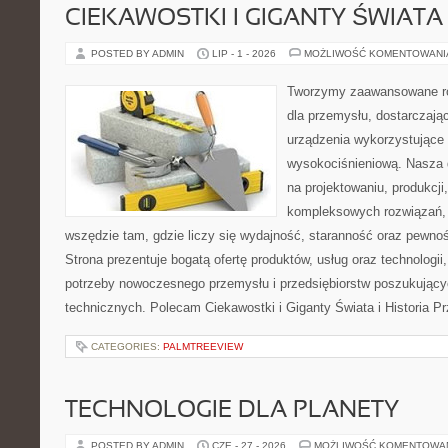
CIEKAWOSTKI I GIGANTY ŚWIATA
POSTED BY ADMIN
LIP - 1 - 2026
MOŻLIWOŚĆ KOMENTOWAN
Tworzymy zaawansowane ro
dla przemysłu, dostarczaj
urządzenia wykorzystujące 
wysokociśnieniową. Nasza d
na projektowaniu, produkcji
kompleksowych rozwiązań, 
wszędzie tam, gdzie liczy się wydajność, staranność oraz pewn
Strona prezentuje bogatą ofertę produktów, usług oraz technologii
potrzeby nowoczesnego przemysłu i przedsiębiorstw poszukując
technicznych. Polecam Ciekawostki i Giganty Świata i Historia P
CATEGORIES:
PALMTREEVIEW
TECHNOLOGIE DLA PLANETY
POSTED BY ADMIN
CZE - 27 - 2026
MOŻLIWOŚĆ KOMENTOWA