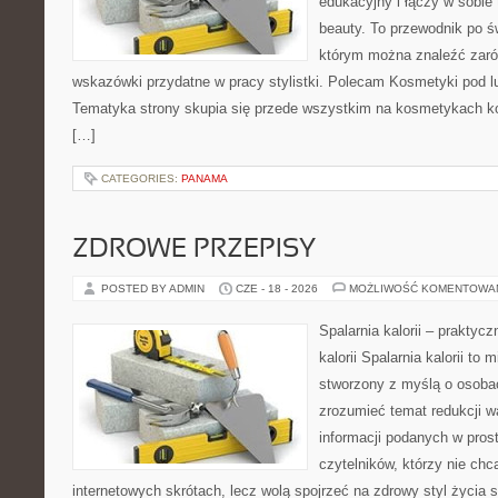
edukacyjny i łączy w sobie
beauty. To przewodnik po 
którym można znaleźć zarów
wskazówki przydatne w pracy stylistki. Polecam Kosmetyki pod lup
Tematyka strony skupia się przede wszystkim na kosmetykach ko
[…]
CATEGORIES:
PANAMA
ZDROWE PRZEPISY
POSTED BY ADMIN
CZE - 18 - 2026
MOŻLIWOŚĆ KOMENTOWA
Spalarnia kalorii – praktyc
kalorii Spalarnia kalorii to 
stworzony z myślą o osobac
zrozumieć temat redukcji w
informacji podanych w pros
czytelników, którzy nie chc
internetowych skrótach, lecz wolą spojrzeć na zdrowy styl życia 