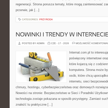
regeneracji. Strona porusza tematy, które mogą zainteresować z
przerwie, jak […]
CATEGORIES:
PRZYRODA
NOWINKI I TRENDY W INTERNECI
POSTED BY ADMIN
CZE - 17 - 2026
MOŻLIWOŚĆ KOMENTOWA
Internat.com.pl to interesu
poświęcony internetowi or
które kojarzą się z codzie
komputera. Strona może b
osób, które chcą uporządk
internetu, sieci bezprzewo
chmury, hostingu, cyberbezpieczeństwa oraz domowych rozwiąza
Nowości na stronie: Bezpieczeństwo w Sieci i Poradniki Użytkown
technologia zostaje pokazana w sposób przystępny. Zamiast suche
znaleźć tu praktyczne […]