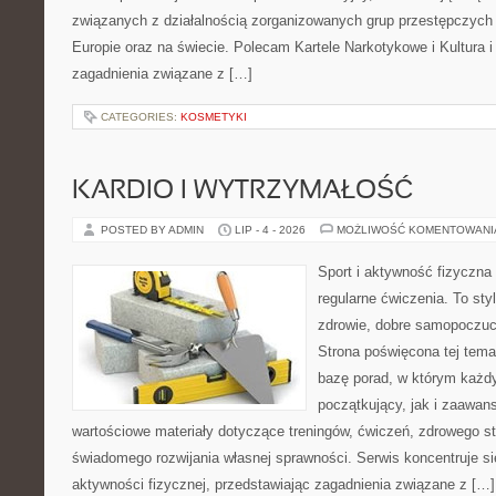
związanych z działalnością zorganizowanych grup przestępczych 
Europie oraz na świecie. Polecam Kartele Narkotykowe i Kultura i 
zagadnienia związane z […]
CATEGORIES:
KOSMETYKI
KARDIO I WYTRZYMAŁOŚĆ
POSTED BY ADMIN
LIP - 4 - 2026
MOŻLIWOŚĆ KOMENTOWAN
Sport i aktywność fizyczna 
regularne ćwiczenia. To sty
zdrowie, dobre samopoczuci
Strona poświęcona tej tem
bazę porad, w którym każdy
początkujący, jak i zaawa
wartościowe materiały dotyczące treningów, ćwiczeń, zdrowego st
świadomego rozwijania własnej sprawności. Serwis koncentruje s
aktywności fizycznej, przedstawiając zagadnienia związane z […]