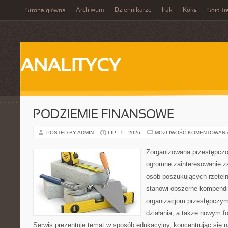
Archiwum
Dziennikarze
Irak
Koks
Strona główna
Spis Tr
ANALITYCY
PODZIEMIE FINANSOWE
POSTED BY ADMIN
LIP - 5 - 2026
MOŻLIWOŚĆ KOMENTOWAN
Zorganizowana przestępczoś
ogromne zainteresowanie za
osób poszukujących rzeteln
stanowi obszerne kompendi
organizacjom przestępczym
działania, a także nowym f
Serwis prezentuje temat w sposób edukacyjny, koncentrując się na