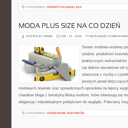
CATEGORIES:
GRAMATYKA ANGIELSKA
MODA PLUS SIZE NA CO DZIEŃ
POSTED BY ADMIN
CZE - 15 - 2026
MOŻLIWOŚĆ KOMENTOWA
Serwis modowo-urodowy po
urodzie, produktom kosmet
praktycznym wskazówkom d
się dobrze niezależnie od s
stworzone z myślą o czytel
prostych porad dotyczących s
modowych nowinek oraz sprawdzonych sposobów na lepszy wygląd
charakter bloga z tematyką bliską osobom, które interesują się m
elegancją i indywidualnym podejściem do wyglądu. Polecamy Inspi
CATEGORIES:
OGRZEWANIE BUDYNKÓW