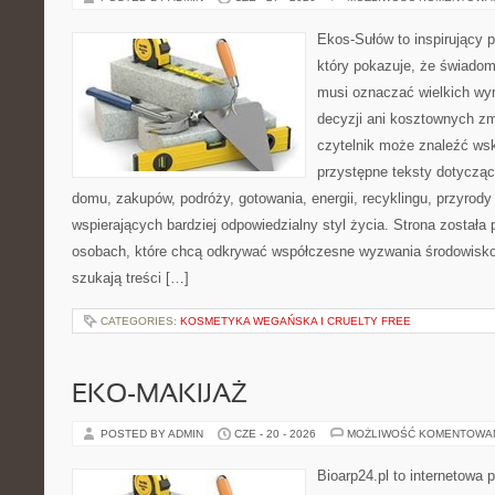
Ekos-Sułów to inspirujący p
który pokazuje, że świadom
musi oznaczać wielkich wy
decyzji ani kosztownych zm
czytelnik może znaleźć wsk
przystępne teksty dotyczą
domu, zakupów, podróży, gotowania, energii, recyklingu, przyrod
wspierających bardziej odpowiedzialny styl życia. Strona została
osobach, które chcą odkrywać współczesne wyzwania środowisko
szukają treści […]
CATEGORIES:
KOSMETYKA WEGAŃSKA I CRUELTY FREE
EKO-MAKIJAŻ
POSTED BY ADMIN
CZE - 20 - 2026
MOŻLIWOŚĆ KOMENTOWA
Bioarp24.pl to internetowa 