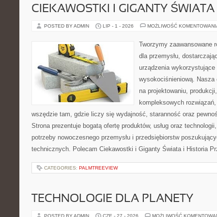
CIEKAWOSTKI I GIGANTY ŚWIATA
POSTED BY ADMIN
LIP - 1 - 2026
MOŻLIWOŚĆ KOMENTOWAN
Tworzymy zaawansowane ro
dla przemysłu, dostarczaj
urządzenia wykorzystujące 
wysokociśnieniową. Nasza d
na projektowaniu, produkcji
kompleksowych rozwiązań, 
wszędzie tam, gdzie liczy się wydajność, staranność oraz pewn
Strona prezentuje bogatą ofertę produktów, usług oraz technologii
potrzeby nowoczesnego przemysłu i przedsiębiorstw poszukując
technicznych. Polecam Ciekawostki i Giganty Świata i Historia P
CATEGORIES:
PALMTREEVIEW
TECHNOLOGIE DLA PLANETY
POSTED BY ADMIN
CZE - 27 - 2026
MOŻLIWOŚĆ KOMENTOWA