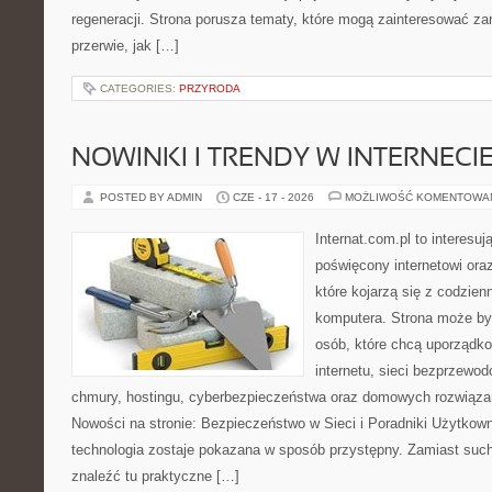
regeneracji. Strona porusza tematy, które mogą zainteresować z
przerwie, jak […]
CATEGORIES:
PRZYRODA
NOWINKI I TRENDY W INTERNECI
POSTED BY ADMIN
CZE - 17 - 2026
MOŻLIWOŚĆ KOMENTOWA
Internat.com.pl to interesu
poświęcony internetowi or
które kojarzą się z codzie
komputera. Strona może b
osób, które chcą uporządk
internetu, sieci bezprzewo
chmury, hostingu, cyberbezpieczeństwa oraz domowych rozwiąza
Nowości na stronie: Bezpieczeństwo w Sieci i Poradniki Użytkown
technologia zostaje pokazana w sposób przystępny. Zamiast suche
znaleźć tu praktyczne […]