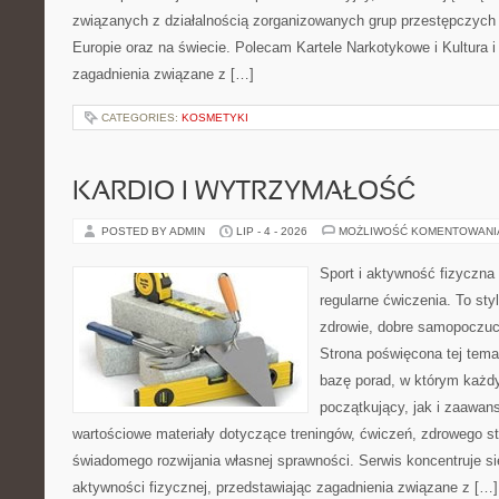
związanych z działalnością zorganizowanych grup przestępczych 
Europie oraz na świecie. Polecam Kartele Narkotykowe i Kultura i 
zagadnienia związane z […]
CATEGORIES:
KOSMETYKI
KARDIO I WYTRZYMAŁOŚĆ
POSTED BY ADMIN
LIP - 4 - 2026
MOŻLIWOŚĆ KOMENTOWAN
Sport i aktywność fizyczna 
regularne ćwiczenia. To sty
zdrowie, dobre samopoczuci
Strona poświęcona tej tem
bazę porad, w którym każdy
początkujący, jak i zaawa
wartościowe materiały dotyczące treningów, ćwiczeń, zdrowego st
świadomego rozwijania własnej sprawności. Serwis koncentruje s
aktywności fizycznej, przedstawiając zagadnienia związane z […]