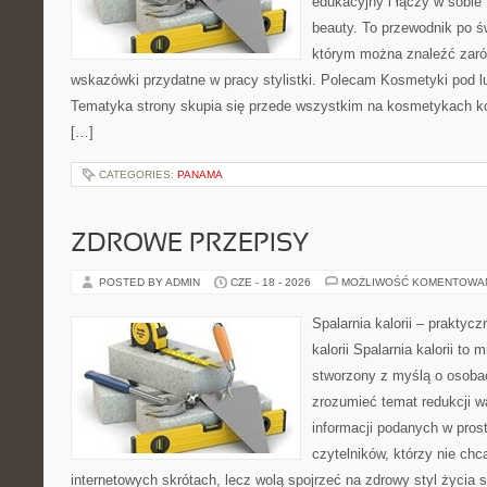
edukacyjny i łączy w sobie
beauty. To przewodnik po 
którym można znaleźć zarów
wskazówki przydatne w pracy stylistki. Polecam Kosmetyki pod lup
Tematyka strony skupia się przede wszystkim na kosmetykach ko
[…]
CATEGORIES:
PANAMA
ZDROWE PRZEPISY
POSTED BY ADMIN
CZE - 18 - 2026
MOŻLIWOŚĆ KOMENTOWA
Spalarnia kalorii – praktyc
kalorii Spalarnia kalorii to 
stworzony z myślą o osobac
zrozumieć temat redukcji w
informacji podanych w pros
czytelników, którzy nie chc
internetowych skrótach, lecz wolą spojrzeć na zdrowy styl życia 