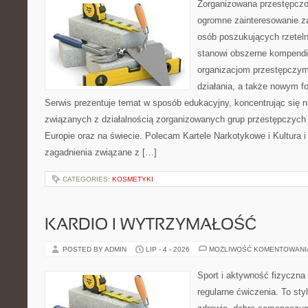
Zorganizowana przestępczoś
ogromne zainteresowanie za
osób poszukujących rzeteln
stanowi obszerne kompendi
organizacjom przestępczym
działania, a także nowym f
Serwis prezentuje temat w sposób edukacyjny, koncentrując się na
związanych z działalnością zorganizowanych grup przestępczych 
Europie oraz na świecie. Polecam Kartele Narkotykowe i Kultura i 
zagadnienia związane z […]
CATEGORIES:
KOSMETYKI
KARDIO I WYTRZYMAŁOŚĆ
POSTED BY ADMIN
LIP - 4 - 2026
MOŻLIWOŚĆ KOMENTOWAN
Sport i aktywność fizyczna 
regularne ćwiczenia. To sty