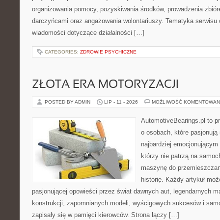
organizowania pomocy, pozyskiwania środków, prowadzenia zbiór
darczyńcami oraz angażowania wolontariuszy. Tematyka serwisu 
wiadomości dotyczące działalności […]
CATEGORIES:
ZDROWIE PSYCHICZNE
ZŁOTA ERA MOTORYZACJI
POSTED BY ADMIN
LIP - 11 - 2026
MOŻLIWOŚĆ KOMENTOWAN
AutomotiveBearings.pl to p
o osobach, które pasjonują 
najbardziej emocjonującym 
którzy nie patrzą na samoc
maszynę do przemieszczani
historię. Każdy artykuł mo
pasjonującej opowieści przez świat dawnych aut, legendarnych 
konstrukcji, zapomnianych modeli, wyścigowych sukcesów i samo
zapisały się w pamięci kierowców. Strona łączy […]