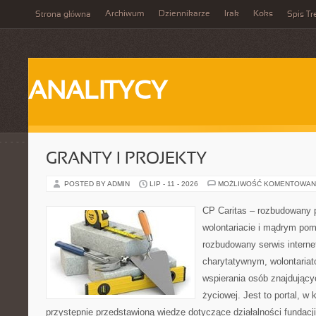
Archiwum
Dziennikarze
Irak
Koks
Strona główna
Spis Tr
ANALITYCY
GRANTY I PROJEKTY
POSTED BY ADMIN
LIP - 11 - 2026
MOŻLIWOŚĆ KOMENTOWAN
CP Caritas – rozbudowany p
wolontariacie i mądrym pom
rozbudowany serwis intern
charytatywnym, wolontaria
wspierania osób znajdującyc
życiowej. Jest to portal, 
przystępnie przedstawioną wiedzę dotyczące działalności fundacji