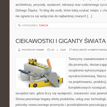
architektury, przyrody, wydarzeń, rekreacji oraz codziennego życ
Dolnego Śląska. To blog dla osób, które lubią szukać miejsc z 
nie ogranicza się wyłącznie do najbardziej znanych […]
CATEGORIES:
TURCJA
CIEKAWOSTKI I GIGANTY ŚWIATA
POSTED BY ADMIN
LIP - 1 - 2026
MOŻLIWOŚĆ KOMENTOWAN
Tworzymy zaawansowane ro
dla przemysłu, dostarczaj
urządzenia wykorzystujące 
wysokociśnieniową. Nasza d
na projektowaniu, produkcji
kompleksowych rozwiązań, 
wszędzie tam, gdzie liczy się wydajność, staranność oraz pewn
Strona prezentuje bogatą ofertę produktów, usług oraz technologii
potrzeby nowoczesnego przemysłu i przedsiębiorstw poszukując