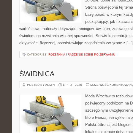
zdrowie, dobre samopoczuci
Strona poświęcona tej tem
bazę porad, w którym każdy
początkujący, jak i zaawa
wartościowe materiały dotyczące treningów, ćwiczeń, zdrowego st
świadomego rozwijania własnej sprawności. Serwis koncentruje s
aktywności fizycznej, przedstawiając zagadnienia związane z […]
CATEGORIES:
ROZSTANIA I RADZENIE SOBIE PO ZERWANIU
ŚWIDNICA
POSTED BY ADMIN
LIP - 2 - 2026
MOŻLIWOŚĆ KOMENTOWAN
Moda Wrocław to rozbudowa
poświęcony podróżom na D
szczególnym uwzględnienie
które tworzą niezwykle insp
Polski. Strona jest blogie
lokalne inspiracje dotyczące