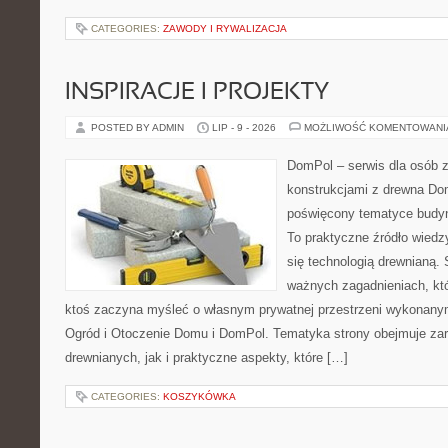
CATEGORIES:
ZAWODY I RYWALIZACJA
INSPIRACJE I PROJEKTY
POSTED BY ADMIN
LIP - 9 - 2026
MOŻLIWOŚĆ KOMENTOWAN
DomPol – serwis dla osób 
konstrukcjami z drewna Dom
poświęcony tematyce budyn
To praktyczne źródło wiedzy
się technologią drewnianą. 
ważnych zagadnieniach, któ
ktoś zaczyna myśleć o własnym prywatnej przestrzeni wykonan
Ogród i Otoczenie Domu i DomPol. Tematyka strony obejmuje z
drewnianych, jak i praktyczne aspekty, które […]
CATEGORIES:
KOSZYKÓWKA