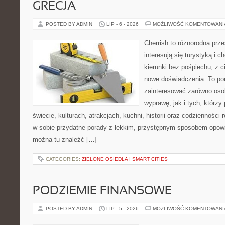
GRECJA
POSTED BY ADMIN
LIP - 6 - 2026
MOŻLIWOŚĆ KOMENTOWAN
Cherrish to różnorodna prze
interesują się turystyką i
kierunki bez pośpiechu, z c
nowe doświadczenia. To por
zainteresować zarówno oso
wyprawę, jak i tych, którzy 
świecie, kulturach, atrakcjach, kuchni, historii oraz codzienności
w sobie przydatne porady z lekkim, przystępnym sposobem opowi
można tu znaleźć […]
CATEGORIES:
ZIELONE OSIEDLA I SMART CITIES
PODZIEMIE FINANSOWE
POSTED BY ADMIN
LIP - 5 - 2026
MOŻLIWOŚĆ KOMENTOWAN