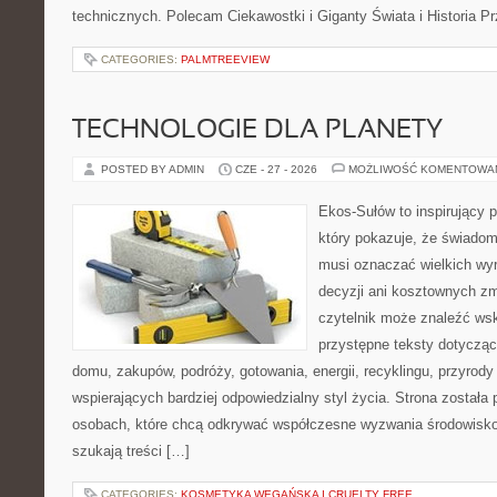
technicznych. Polecam Ciekawostki i Giganty Świata i Historia P
CATEGORIES:
PALMTREEVIEW
TECHNOLOGIE DLA PLANETY
POSTED BY ADMIN
CZE - 27 - 2026
MOŻLIWOŚĆ KOMENTOWA
Ekos-Sułów to inspirujący p
który pokazuje, że świadom
musi oznaczać wielkich wy
decyzji ani kosztownych zm
czytelnik może znaleźć wsk
przystępne teksty dotyczą
domu, zakupów, podróży, gotowania, energii, recyklingu, przyrod
wspierających bardziej odpowiedzialny styl życia. Strona została
osobach, które chcą odkrywać współczesne wyzwania środowisko
szukają treści […]
CATEGORIES:
KOSMETYKA WEGAŃSKA I CRUELTY FREE