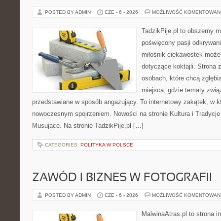
POSTED BY ADMIN
CZE - 6 - 2026
MOŻLIWOŚĆ KOMENTOWAN
TadzikPije.pl to obszerny 
poświęcony pasji odkrywan
miłośnik ciekawostek może 
dotyczące koktajli. Strona 
osobach, które chcą zgłębia
miejsca, gdzie tematy zwią
przedstawiane w sposób angażujący. To internetowy zakątek, w kt
nowoczesnym spojrzeniem. Nowości na stronie Kultura i Tradycje
Musujące. Na stronie TadzikPije.pl […]
CATEGORIES:
POLITYKA W POLSCE
ZAWÓD I BIZNES W FOTOGRAFII
POSTED BY ADMIN
CZE - 6 - 2026
MOŻLIWOŚĆ KOMENTOWAN
MalwinaAtras.pl to strona 