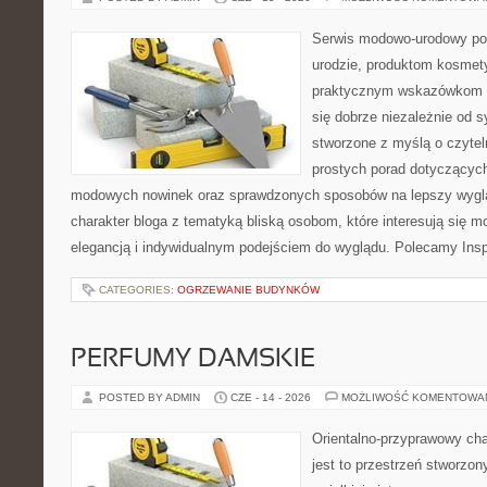
Serwis modowo-urodowy po
urodzie, produktom kosmet
praktycznym wskazówkom d
się dobrze niezależnie od s
stworzone z myślą o czytel
prostych porad dotyczących s
modowych nowinek oraz sprawdzonych sposobów na lepszy wygląd
charakter bloga z tematyką bliską osobom, które interesują się m
elegancją i indywidualnym podejściem do wyglądu. Polecamy Inspi
CATEGORIES:
OGRZEWANIE BUDYNKÓW
PERFUMY DAMSKIE
POSTED BY ADMIN
CZE - 14 - 2026
MOŻLIWOŚĆ KOMENTOWA
Orientalno-przyprawowy char
jest to przestrzeń stworzon