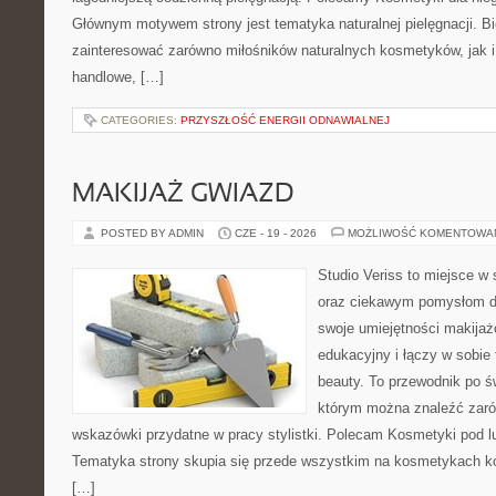
Głównym motywem strony jest tematyka naturalnej pielęgnacji. B
zainteresować zarówno miłośników naturalnych kosmetyków, jak i
handlowe, […]
CATEGORIES:
PRZYSZŁOŚĆ ENERGII ODNAWIALNEJ
MAKIJAŻ GWIAZD
POSTED BY ADMIN
CZE - 19 - 2026
MOŻLIWOŚĆ KOMENTOWA
Studio Veriss to miejsce w
oraz ciekawym pomysłom dl
swoje umiejętności makijaż
edukacyjny i łączy w sobie
beauty. To przewodnik po 
którym można znaleźć zarów
wskazówki przydatne w pracy stylistki. Polecam Kosmetyki pod lup
Tematyka strony skupia się przede wszystkim na kosmetykach ko
[…]