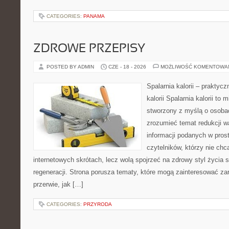
CATEGORIES:
PANAMA
ZDROWE PRZEPISY
POSTED BY ADMIN
CZE - 18 - 2026
MOŻLIWOŚĆ KOMENTOWA
Spalarnia kalorii – praktyc
kalorii Spalarnia kalorii to 
stworzony z myślą o osobac
zrozumieć temat redukcji w
informacji podanych w pros
czytelników, którzy nie chc
internetowych skrótach, lecz wolą spojrzeć na zdrowy styl życia 
regeneracji. Strona porusza tematy, które mogą zainteresować z
przerwie, jak […]
CATEGORIES:
PRZYRODA