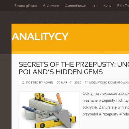
Archiwum
Dziennikarze
Irak
Koks
Strona główna
Spis Tr
ANALITYCY
SECRETS OF THE PRZEPUSTY: U
POLAND’S HIDDEN GEMS
POSTED BY ADMIN
MAR - 7 - 2025
MOŻLIWOŚĆ KOMENTOWAN
Odkryj najciekawsze zakątk
nieznane przepusty i ich ta
odkrycie. Zanurz się w histor
przyrody! #Przepusty #Pol