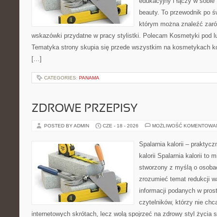
edukacyjny i łączy w sobie
beauty. To przewodnik po 
którym można znaleźć zarów
wskazówki przydatne w pracy stylistki. Polecam Kosmetyki pod lup
Tematyka strony skupia się przede wszystkim na kosmetykach ko
[…]
CATEGORIES:
PANAMA
ZDROWE PRZEPISY
POSTED BY ADMIN
CZE - 18 - 2026
MOŻLIWOŚĆ KOMENTOWA
Spalarnia kalorii – praktyc
kalorii Spalarnia kalorii to 
stworzony z myślą o osobac
zrozumieć temat redukcji w
informacji podanych w pros
czytelników, którzy nie chc
internetowych skrótach, lecz wolą spojrzeć na zdrowy styl życia 