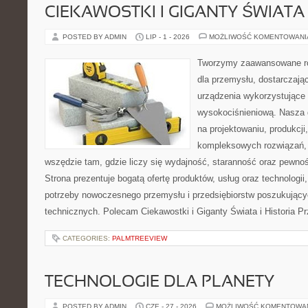
CIEKAWOSTKI I GIGANTY ŚWIATA
POSTED BY ADMIN
LIP - 1 - 2026
MOŻLIWOŚĆ KOMENTOWAN
Tworzymy zaawansowane ro
dla przemysłu, dostarczaj
urządzenia wykorzystujące 
wysokociśnieniową. Nasza d
na projektowaniu, produkcji
kompleksowych rozwiązań, 
wszędzie tam, gdzie liczy się wydajność, staranność oraz pewn
Strona prezentuje bogatą ofertę produktów, usług oraz technologii
potrzeby nowoczesnego przemysłu i przedsiębiorstw poszukując
technicznych. Polecam Ciekawostki i Giganty Świata i Historia P
CATEGORIES:
PALMTREEVIEW
TECHNOLOGIE DLA PLANETY
POSTED BY ADMIN
CZE - 27 - 2026
MOŻLIWOŚĆ KOMENTOWA