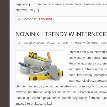
regeneracji. Strona porusza tematy, które mogą zainteresować z
przerwie, jak […]
CATEGORIES:
PRZYRODA
NOWINKI I TRENDY W INTERNECI
POSTED BY ADMIN
CZE - 17 - 2026
MOŻLIWOŚĆ KOMENTOWA
Internat.com.pl to interesu
poświęcony internetowi or
które kojarzą się z codzie
komputera. Strona może b
osób, które chcą uporządk
internetu, sieci bezprzewo
chmury, hostingu, cyberbezpieczeństwa oraz domowych rozwiąza
Nowości na stronie: Bezpieczeństwo w Sieci i Poradniki Użytkown
technologia zostaje pokazana w sposób przystępny. Zamiast suche
znaleźć tu praktyczne […]