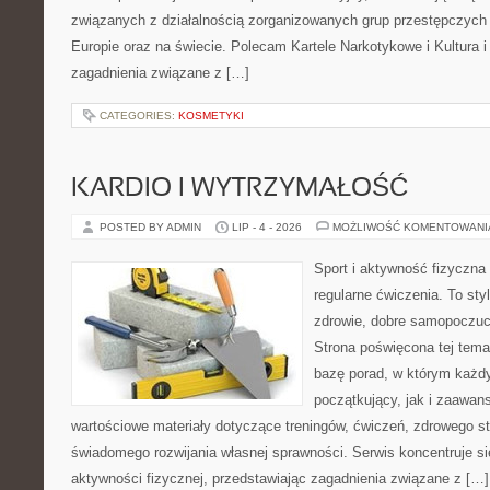
związanych z działalnością zorganizowanych grup przestępczych 
Europie oraz na świecie. Polecam Kartele Narkotykowe i Kultura i 
zagadnienia związane z […]
CATEGORIES:
KOSMETYKI
KARDIO I WYTRZYMAŁOŚĆ
POSTED BY ADMIN
LIP - 4 - 2026
MOŻLIWOŚĆ KOMENTOWAN
Sport i aktywność fizyczna 
regularne ćwiczenia. To sty
zdrowie, dobre samopoczuci
Strona poświęcona tej tem
bazę porad, w którym każdy
początkujący, jak i zaawa
wartościowe materiały dotyczące treningów, ćwiczeń, zdrowego st
świadomego rozwijania własnej sprawności. Serwis koncentruje s
aktywności fizycznej, przedstawiając zagadnienia związane z […]