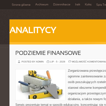
Archiwum
Dziennikarze
Irak
Koks
Strona główna
Spis Tr
ANALITYCY
PODZIEMIE FINANSOWE
POSTED BY ADMIN
LIP - 5 - 2026
MOŻLIWOŚĆ KOMENTOWAN
Zorganizowana przestępczoś
ogromne zainteresowanie za
osób poszukujących rzeteln
stanowi obszerne kompendi
organizacjom przestępczym
działania, a także nowym f
Serwis prezentuje temat w sposób edukacyjny, koncentrując się na