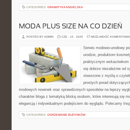
CATEGORIES:
GRAMATYKA ANGIELSKA
MODA PLUS SIZE NA CO DZIEŃ
POSTED BY ADMIN
CZE - 15 - 2026
MOŻLIWOŚĆ KOMENTOWA
Serwis modowo-urodowy po
urodzie, produktom kosmet
praktycznym wskazówkom d
się dobrze niezależnie od s
stworzone z myślą o czytel
prostych porad dotyczących s
modowych nowinek oraz sprawdzonych sposobów na lepszy wygląd
charakter bloga z tematyką bliską osobom, które interesują się m
elegancją i indywidualnym podejściem do wyglądu. Polecamy Inspi
CATEGORIES:
OGRZEWANIE BUDYNKÓW