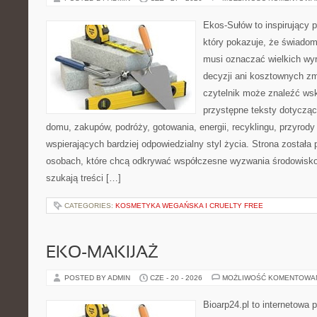
Ekos-Sułów to inspirujący p
który pokazuje, że świadom
musi oznaczać wielkich wy
decyzji ani kosztownych zm
czytelnik może znaleźć wsk
przystępne teksty dotyczą
domu, zakupów, podróży, gotowania, energii, recyklingu, przyrod
wspierających bardziej odpowiedzialny styl życia. Strona została
osobach, które chcą odkrywać współczesne wyzwania środowisko
szukają treści […]
CATEGORIES:
KOSMETYKA WEGAŃSKA I CRUELTY FREE
EKO-MAKIJAŻ
POSTED BY ADMIN
CZE - 20 - 2026
MOŻLIWOŚĆ KOMENTOWA
Bioarp24.pl to internetowa 