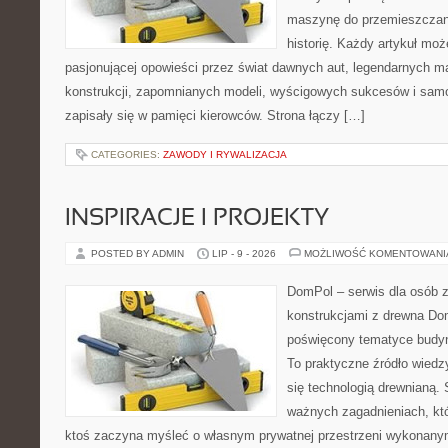
maszynę do przemieszczani
historię. Każdy artykuł mo
pasjonującej opowieści przez świat dawnych aut, legendarnych 
konstrukcji, zapomnianych modeli, wyścigowych sukcesów i samo
zapisały się w pamięci kierowców. Strona łączy […]
CATEGORIES:
ZAWODY I RYWALIZACJA
INSPIRACJE I PROJEKTY
POSTED BY ADMIN
LIP - 9 - 2026
MOŻLIWOŚĆ KOMENTOWAN
DomPol – serwis dla osób 
konstrukcjami z drewna Dom
poświęcony tematyce budyn
To praktyczne źródło wiedzy
się technologią drewnianą. 
ważnych zagadnieniach, któ
ktoś zaczyna myśleć o własnym prywatnej przestrzeni wykonan