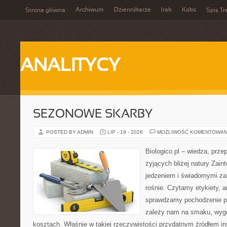
Archiwum
Dziennikarze
Irak
Koks
Strona główna
Spis Tr
ANALITYCY
SEZONOWE SKARBY
POSTED BY ADMIN
LIP - 19 - 2026
MOŻLIWOŚĆ KOMENTOWAN
Biologico.pl – wiedza, prze
żyjących bliżej natury Zain
jedzeniem i świadomymi z
rośnie. Czytamy etykiety, a
sprawdzamy pochodzenie p
zależy nam na smaku, wygo
kosztach. Właśnie w takiej rzeczywistości przydatnym źródłem insp