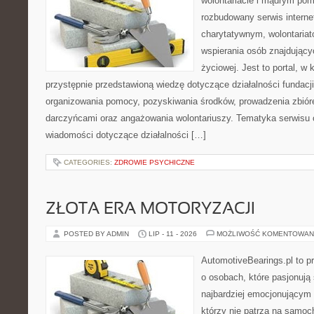
wolontariacie i mądrym pom
rozbudowany serwis intern
charytatywnym, wolontaria
wspierania osób znajdującyc
życiowej. Jest to portal, 
przystępnie przedstawioną wiedzę dotyczące działalności fundacji
organizowania pomocy, pozyskiwania środków, prowadzenia zbiór
darczyńcami oraz angażowania wolontariuszy. Tematyka serwisu 
wiadomości dotyczące działalności […]
CATEGORIES:
ZDROWIE PSYCHICZNE
ZŁOTA ERA MOTORYZACJI
POSTED BY ADMIN
LIP - 11 - 2026
MOŻLIWOŚĆ KOMENTOWAN
AutomotiveBearings.pl to p
o osobach, które pasjonują 
najbardziej emocjonującym 
którzy nie patrzą na samoc