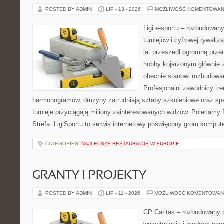
POSTED BY ADMIN
LIP - 13 - 2026
MOŻLIWOŚĆ KOMENTOWAN
Ligi e-sportu – rozbudowany
turniejów i cyfrowej rywaliz
lat przeszedł ogromną prze
hobby kojarzonym głównie
obecnie stanowi rozbudowan
Profesjonalni zawodnicy tr
harmonogramów, drużyny zatrudniają sztaby szkoleniowe oraz spe
turnieje przyciągają miliony zainteresowanych widzów. Polecamy P
Strefa. LigiSportu to serwis internetowy poświęcony grom kompu
CATEGORIES:
NAJLEPSZE RESTAURACJE W EUROPIE
GRANTY I PROJEKTY
POSTED BY ADMIN
LIP - 11 - 2026
MOŻLIWOŚĆ KOMENTOWAN
CP Caritas – rozbudowany p