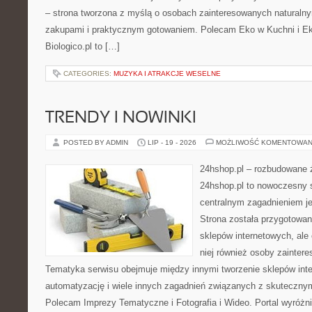
– strona tworzona z myślą o osobach zainteresowanych naturaln
zakupami i praktycznym gotowaniem. Polecam Eko w Kuchni i E
Biologico.pl to […]
CATEGORIES:
MUZYKA I ATRAKCJE WESELNE
TRENDY I NOWINKI
POSTED BY ADMIN
LIP - 19 - 2026
MOŻLIWOŚĆ KOMENTOWAN
24hshop.pl – rozbudowane 
24hshop.pl to nowoczesny s
centralnym zagadnieniem je
Strona została przygotowan
sklepów internetowych, ale
niej również osoby zainter
Tematyka serwisu obejmuje między innymi tworzenie sklepów inte
automatyzację i wiele innych zagadnień związanych z skutecznym
Polecam Imprezy Tematyczne i Fotografia i Wideo. Portal wyróż