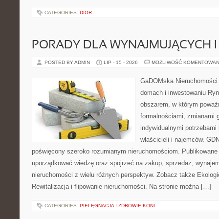
CATEGORIES:
DIOR
PORADY DLA WYNAJMUJĄCYCH 
POSTED BY ADMIN
LIP - 15 - 2026
MOŻLIWOŚĆ KOMENTOWAN
GaDOMska Nieruchomości –
domach i inwestowaniu Ryn
obszarem, w którym poważn
formalnościami, zmianami 
indywidualnymi potrzebami 
właścicieli i najemców. GD
poświęcony szeroko rozumianym nieruchomościom. Publikowane 
uporządkować wiedzę oraz spojrzeć na zakup, sprzedaż, wynajem
nieruchomości z wielu różnych perspektyw. Zobacz także Ekologi
Rewitalizacja i flipowanie nieruchomości. Na stronie można […]
CATEGORIES:
PIELĘGNACJA I ZDROWIE KONI