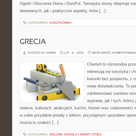
Ogród i Otoczenie Domu i DomPol. Tematyka strony obejmuje z
drewnianych, jak i praktyczne aspekty, które […]
CATEGORIES:
KOSZYKÓWKA
GRECJA
POSTED BY ADMIN
LIP - 6 - 2026
MOŻLIWOŚĆ KOMENTOWAN
Cherrish to różnorodna prze
interesują się turystyką i
kierunki bez pośpiechu, z c
nowe doświadczenia. To por
zainteresować zarówno oso
wyprawę, jak i tych, którzy 
świecie, kulturach, atrakcjach, kuchni, historii oraz codzienności
w sobie przydatne porady z lekkim, przystępnym sposobem opowi
można tu znaleźć […]
CATEGORIES:
ZIELONE OSIEDLA I SMART CITIES