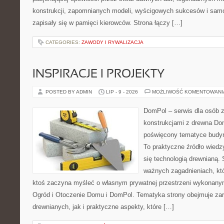
konstrukcji, zapomnianych modeli, wyścigowych sukcesów i samo
zapisały się w pamięci kierowców. Strona łączy […]
CATEGORIES:
ZAWODY I RYWALIZACJA
INSPIRACJE I PROJEKTY
POSTED BY ADMIN
LIP - 9 - 2026
MOŻLIWOŚĆ KOMENTOWAN
DomPol – serwis dla osób 
konstrukcjami z drewna Dom
poświęcony tematyce budyn
To praktyczne źródło wiedzy
się technologią drewnianą. 
ważnych zagadnieniach, któ
ktoś zaczyna myśleć o własnym prywatnej przestrzeni wykonan
Ogród i Otoczenie Domu i DomPol. Tematyka strony obejmuje z
drewnianych, jak i praktyczne aspekty, które […]