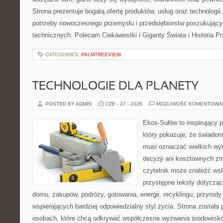
Strona prezentuje bogatą ofertę produktów, usług oraz technologii
potrzeby nowoczesnego przemysłu i przedsiębiorstw poszukując
technicznych. Polecam Ciekawostki i Giganty Świata i Historia P
CATEGORIES:
PALMTREEVIEW
TECHNOLOGIE DLA PLANETY
POSTED BY ADMIN
CZE - 27 - 2026
MOŻLIWOŚĆ KOMENTOWA
Ekos-Sułów to inspirujący p
który pokazuje, że świadom
musi oznaczać wielkich wy
decyzji ani kosztownych zm
czytelnik może znaleźć wsk
przystępne teksty dotyczą
domu, zakupów, podróży, gotowania, energii, recyklingu, przyrod
wspierających bardziej odpowiedzialny styl życia. Strona została
osobach, które chcą odkrywać współczesne wyzwania środowisko