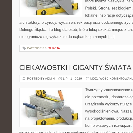
które tworzą niezwykle insp
Polski. Strona jest blogie
lokalne inspiracje dotyczące
architektury, przyrody, wydarzeń, rekreacji oraz codziennego życ
Dolnego Śląska. To blog dla osób, które lubią szukać miejsc z 
nie ogranicza się wyłącznie do najbardziej znanych […]
CATEGORIES:
TURCJA
CIEKAWOSTKI I GIGANTY ŚWIATA
POSTED BY ADMIN
LIP - 1 - 2026
MOŻLIWOŚĆ KOMENTOWAN
Tworzymy zaawansowane ro
dla przemysłu, dostarczaj
urządzenia wykorzystujące 
wysokociśnieniową. Nasza d
na projektowaniu, produkcji
kompleksowych rozwiązań, 
wszędzie tam, gdzie liczy się wydajność, staranność oraz pewn