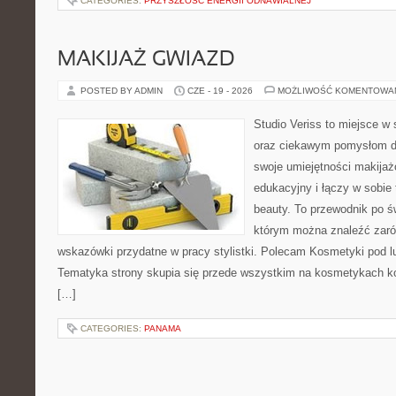
CATEGORIES:
PRZYSZŁOŚĆ ENERGII ODNAWIALNEJ
MAKIJAŻ GWIAZD
POSTED BY ADMIN
CZE - 19 - 2026
MOŻLIWOŚĆ KOMENTOWA
Studio Veriss to miejsce w
oraz ciekawym pomysłom dl
swoje umiejętności makijaż
edukacyjny i łączy w sobie
beauty. To przewodnik po 
którym można znaleźć zarów
wskazówki przydatne w pracy stylistki. Polecam Kosmetyki pod lup
Tematyka strony skupia się przede wszystkim na kosmetykach ko
[…]
CATEGORIES:
PANAMA