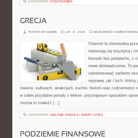
CATEGORIES:
KOSZYKÓWKA
GRECJA
POSTED BY ADMIN
LIP - 6 - 2026
MOŻLIWOŚĆ KOMENTOWAN
Cherrish to różnorodna prze
interesują się turystyką i
kierunki bez pośpiechu, z c
nowe doświadczenia. To por
zainteresować zarówno oso
wyprawę, jak i tych, którzy 
świecie, kulturach, atrakcjach, kuchni, historii oraz codzienności
w sobie przydatne porady z lekkim, przystępnym sposobem opowi
można tu znaleźć […]
CATEGORIES:
ZIELONE OSIEDLA I SMART CITIES
PODZIEMIE FINANSOWE