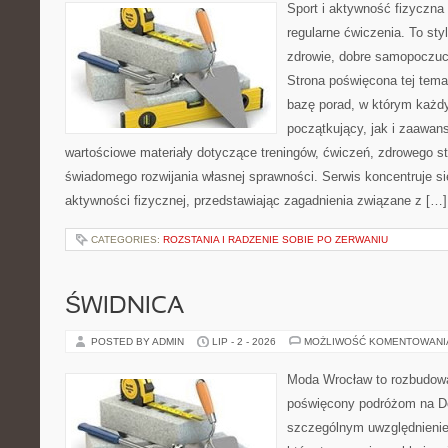
Sport i aktywność fizyczna 
regularne ćwiczenia. To sty
zdrowie, dobre samopoczuci
Strona poświęcona tej tem
bazę porad, w którym każdy
początkujący, jak i zaawa
wartościowe materiały dotyczące treningów, ćwiczeń, zdrowego st
świadomego rozwijania własnej sprawności. Serwis koncentruje s
aktywności fizycznej, przedstawiając zagadnienia związane z […]
CATEGORIES:
ROZSTANIA I RADZENIE SOBIE PO ZERWANIU
ŚWIDNICA
POSTED BY ADMIN
LIP - 2 - 2026
MOŻLIWOŚĆ KOMENTOWAN
Moda Wrocław to rozbudowa
poświęcony podróżom na D
szczególnym uwzględnienie