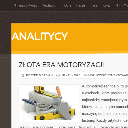
Archiwum
Dziennikarze
Irak
Koks
Strona główna
Spis Tr
ANALITYCY
ZŁOTA ERA MOTORYZACJI
POSTED BY ADMIN
LIP - 11 - 2026
MOŻLIWOŚĆ KOMENTOWAN
AutomotiveBearings.pl to p
o osobach, które pasjonują 
najbardziej emocjonującym 
którzy nie patrzą na samoc
maszynę do przemieszczani
historię. Każdy artykuł mo
pasjonującej opowieści przez świat dawnych aut, legendarnych 