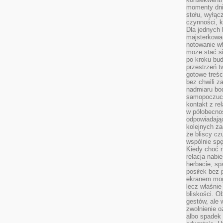
momenty dnia
stołu, wyłąc
czynności, 
Dla jednych 
majsterkowan
notowanie w
może stać si
po kroku bu
przestrzeń 
gotowe treśc
bez chwili 
nadmiaru bo
samopoczuci
kontakt z re
w półobecnoś
odpowiadają
kolejnych za
że bliscy cz
wspólnie spę
Kiedy choć 
relacja nabi
herbacie, sp
posiłek bez
ekranem mog
lecz właśnie
bliskości. 
gestów, ale 
zwolnienie o
albo spadek