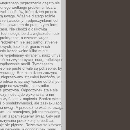
wnętrznego rozproszenia często nie
ednego wielkiego problemu, lecz z
nych bodźców, które dzień po dniu
ą uwagę. Właśnie dlatego rośnie
anie świadomym odpoczynkiem od
ści i powrotem do prostszych form
asu. Nie chodzi o całkowitą
 technologii, bo dla większości ludzi
iepraktyczne, a czasem wręcz
Problemem nie jest samo istnienie
rowych, lecz brak granic w ich
edy każde wolne kilka minut
ie wypełniamy ekranem, nasz umysł
zeń na zwykłe bycie, nudę, refleksję i
rządkowanie myśli. Tymczasem
ozornie puste chwile są potrzebne, by
wnowagę. Bez nich dzień zaczyna
 nieprzerwany strumień bodźców, w
no odróżnić sprawy ważne od błahych.
guje na wszystko, ale rzadko
ś przeżywa. Odpoczynek staje się
 czynnością do wykonania, a nie
 wyjściem z napięcia. Bardzo wiele
ś o produktywności, ale zaskakująco
ci uwagi. A przecież to właśnie uwaga
ym, jak pracujemy, jak rozmawiamy,
i jak zapamiętujemy świat. Gdy jest
rozrywana przez kolejne bodźce,
je się płytsze. Rozmowy są krótsze,
ziej nerwowa, a odpoczynek mniej