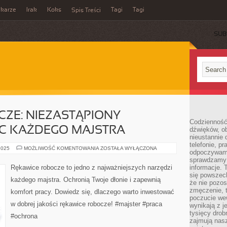
ikarze
Irak
Koks
Tagi
Tagi
Spis Treści
SUB
ZE: NIEZASTĄPIONY
Codzienność
EC KAŻDEGO MAJSTRA
dźwięków, ob
nieustannie 
telefonie, p
RĘKAWICE
2025
MOŻLIWOŚĆ KOMENTOWANIA
ZOSTAŁA WYŁĄCZONA
odpoczywamy
ROBOCZE:
NIEZASTĄPIONY
sprawdzamy 
SPRZYMIERZENIEC
Rękawice robocze to jedno z najważniejszych narzędzi
informacje. T
KAŻDEGO
się powszec
MAJSTRA
każdego majstra. Ochronią Twoje dłonie i zapewnią
że nie pozos
zmęczenie, t
komfort pracy. Dowiedz się, dlaczego warto inwestować
poczucie we
w dobrej jakości rękawice robocze! #majster #praca
wynikają z j
tysięcy drob
#ochrona
zajmują nasz