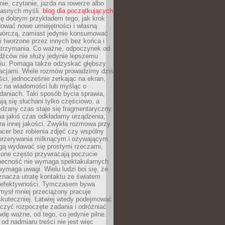
ie, czytanie, jazda na rowerze albo
łasnych myśli.
blog dla początkujących
ę dobrym przykładem tego, jak krok
dować nowe umiejętności i własną
twórczą, zamiast jedynie konsumować
i tworzone przez innych bez końca i
zatrzymania. Co ważne, odpoczynek od
dźców nie służy jedynie lepszemu
u. Pomaga także odzyskać głębszy
lacjami. Wiele rozmów prowadzimy dziś
ci, jednocześnie zerkając na ekran,
c na wiadomości lub myśląc o
daniach. Taki sposób bycia sprawia,
ują się słuchani tylko częściowo, a
dzany czas staje się fragmentaryczny.
na jakiś czas odkładamy urządzenia,
era innej jakości. Zwykła rozmowa przy
acer bez robienia zdjęć czy wspólny
 przerywania milknącym i ożywającym
ą wydawać się prostymi rzeczami,
 one często przywracają poczucie
Obecność nie wymaga spektakularnych
wymaga uwagi. Wielu ludzi boi się, że
znacza utratę kontaktu ze światem
 efektywności. Tymczasem bywa
mysł mniej przeciążony pracuje
 skuteczniej. Łatwiej wtedy podejmować
czyć rozpoczęte zadania i odróżniać
wdę ważne, od tego, co jedynie pilne.
d nadmiaru treści nie jest więc