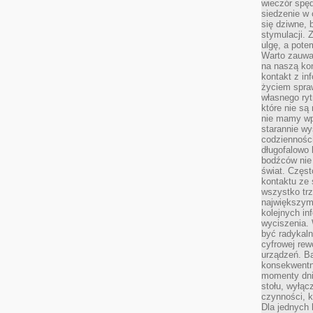
wieczór spę
siedzenie w 
się dziwne, 
stymulacji.
ulgę, a pote
Warto zauważ
na naszą kon
kontakt z in
życiem spraw
własnego ry
które nie są
nie mamy wp
starannie w
codzienności
długofalowo
bodźców nie
świat. Częs
kontaktu ze 
wszystko tr
największym
kolejnych in
wyciszenia.
być radykaln
cyfrowej rew
urządzeń. Ba
konsekwentn
momenty dnia
stołu, wyłąc
czynności, 
Dla jednych 