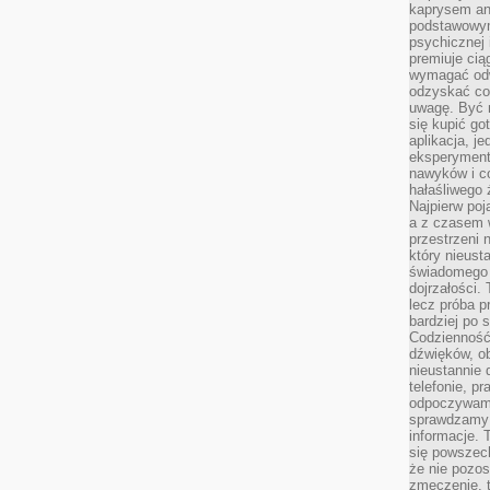
kaprysem ani
podstawowy
psychicznej i
premiuje ci
wymagać odw
odzyskać co
uwagę. Być m
się kupić go
aplikacja, j
eksperyment
nawyków i c
hałaśliwego 
Najpierw poj
a z czasem w
przestrzeni 
który nieust
świadomego 
dojrzałości.
lecz próba pr
bardziej po 
Codzienność
dźwięków, ob
nieustannie 
telefonie, p
odpoczywamy
sprawdzamy 
informacje. T
się powszec
że nie pozos
zmęczenie, t