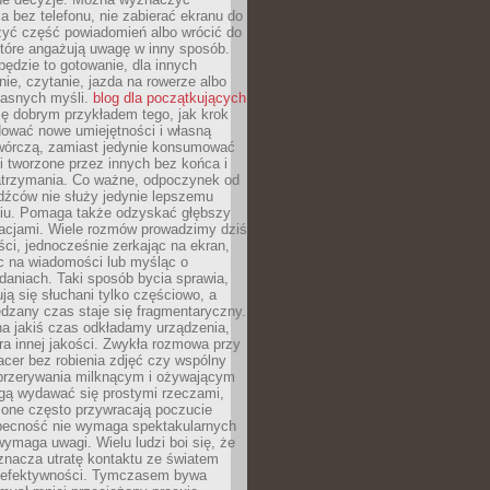
 bez telefonu, nie zabierać ekranu do
zyć część powiadomień albo wrócić do
które angażują uwagę w inny sposób.
będzie to gotowanie, dla innych
ie, czytanie, jazda na rowerze albo
łasnych myśli.
blog dla początkujących
ę dobrym przykładem tego, jak krok
dować nowe umiejętności i własną
twórczą, zamiast jedynie konsumować
i tworzone przez innych bez końca i
zatrzymania. Co ważne, odpoczynek od
dźców nie służy jedynie lepszemu
u. Pomaga także odzyskać głębszy
lacjami. Wiele rozmów prowadzimy dziś
ci, jednocześnie zerkając na ekran,
c na wiadomości lub myśląc o
daniach. Taki sposób bycia sprawia,
ują się słuchani tylko częściowo, a
dzany czas staje się fragmentaryczny.
na jakiś czas odkładamy urządzenia,
era innej jakości. Zwykła rozmowa przy
acer bez robienia zdjęć czy wspólny
 przerywania milknącym i ożywającym
ą wydawać się prostymi rzeczami,
 one często przywracają poczucie
Obecność nie wymaga spektakularnych
wymaga uwagi. Wielu ludzi boi się, że
znacza utratę kontaktu ze światem
 efektywności. Tymczasem bywa