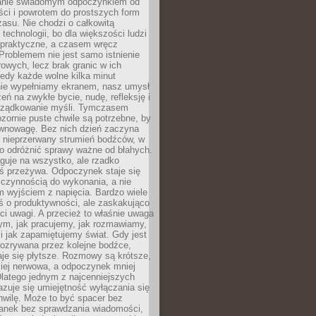
anie świadomym odpoczynkiem od
ści i powrotem do prostszych form
asu. Nie chodzi o całkowitą
 technologii, bo dla większości ludzi
iepraktyczne, a czasem wręcz
Problemem nie jest samo istnienie
rowych, lecz brak granic w ich
edy każde wolne kilka minut
ie wypełniamy ekranem, nasz umysł
zeń na zwykłe bycie, nudę, refleksję i
rządkowanie myśli. Tymczasem
ozornie puste chwile są potrzebne, by
wnowagę. Bez nich dzień zaczyna
 nieprzerwany strumień bodźców, w
no odróżnić sprawy ważne od błahych.
guje na wszystko, ale rzadko
ś przeżywa. Odpoczynek staje się
 czynnością do wykonania, a nie
 wyjściem z napięcia. Bardzo wiele
ś o produktywności, ale zaskakująco
ci uwagi. A przecież to właśnie uwaga
ym, jak pracujemy, jak rozmawiamy,
i jak zapamiętujemy świat. Gdy jest
rozrywana przez kolejne bodźce,
je się płytsze. Rozmowy są krótsze,
ziej nerwowa, a odpoczynek mniej
latego jednym z najcenniejszych
zuje się umiejętność wyłączania się
hwilę. Może to być spacer bez
ranek bez sprawdzania wiadomości,