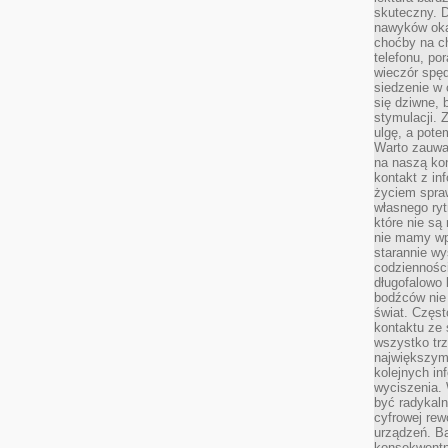
skuteczny. D
nawyków oka
choćby na c
telefonu, po
wieczór spę
siedzenie w 
się dziwne, 
stymulacji.
ulgę, a pote
Warto zauważ
na naszą kon
kontakt z in
życiem spraw
własnego ry
które nie są
nie mamy wp
starannie w
codzienności
długofalowo
bodźców nie
świat. Częs
kontaktu ze 
wszystko tr
największym
kolejnych in
wyciszenia.
być radykaln
cyfrowej rew
urządzeń. Ba
konsekwentn