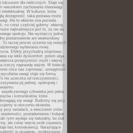
 luksusem dla nielicznych. Staje się
m warunkiem zachowania równowagi
 intelektualnej. W kulturze, która
ągłą dostępność, taka postawa może
agi. Ale to właśnie ona pozwala
ś, co coraz częściej gubimy: własną
oże najtrudniejsze jest to, że nie da
towego spokoju. Nie wystarczy jedna
edno postanowienie ani weekendowy
. To raczej proces uczenia się nowych
odziennego wybierania mniej
życia. Efekty przychodzą stopniowo.
awia się lekki dyskomfort, potem ulga,
iększa przejrzystość myśli i więcej
na rzeczy naprawdę ważne. W świecie,
annie chce nas zajmować, umiejętność
wycofania uwagi staje się formą
 To nie ucieczka od rzeczywistości,
zeżywania jej pełniej, spokojniej i
swojemu.
 współczesnego człowieka jest pełna
razów i komunikatów, które
domagają się uwagi. Budzimy się przy
racujemy w otoczeniu ekranów,
 przy serialach, a wieczorem znów
wiadomości, powiadomienia i kolejne
aki rytm wydaje się naturalny, bo stał
hny, ale coraz więcej osób zauważa,
taje bez konsekwencji. Narastające
rudność w skupieniu, rozdrażnienie i