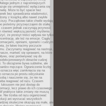
latego jednym z najcenniejszych
zuje się umiejętność wyłączania się
hwilę. Może to być spacer bez
ranek bez sprawdzania wiadomości,
dzony z książką albo nawet zwykłe
ciszy. Początkowo takie chwile wydają
bo jesteśmy przyzwyczajeni do stałej
 Z czasem jednak zaczynają przynosić
m również większą jasność myślenia.
yć, że przesyt treści wpływa nie tylko
centrację, ale też na emocje. Ciągły
formacjami, opiniami, sporami i cudzym
ia, że łatwo tracimy poczucie
tmu. Zaczynamy reagować na nastroje,
 nasze, martwić się sprawami, na które
ływu, oraz porównywać się do
yselekcjonowanych obrazów cudzej
. To obciążenie bywa subtelne, ale
 bardzo męczące. Ograniczenie liczby
 oznacza więc zamknięcia się na
to oznacza po prostu odzyskanie
sobą i nauczenie się, że nie na
zeba reagować od razu. Czasem
 luksusem nie jest dostęp do
formacji, lecz prawo do ich czasowego
 W praktyce takie zmiany nie muszą
e. Nie trzeba od razu organizować
olucji ani wyrzucać wszystkich
rdziej skuteczne okazują się małe, ale
e decyzje. Można wyznaczyć