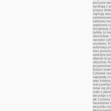
poczucie we
wynikają z j
tysięcy drob
zajmują nasz
zainteresow
nadmiaru tre
spędzania cz
rezygnację z
byłoby to n
niemożliwe. 
narzędzi cyf
używaniu. Ki
automatyczn
traci przestr
spokojne po
właśnie te p
odzyskać ró
przypominać
którym trud
Człowiek rea
naprawdę co
więc kolejną
rzeczywistym
mówi się dzi
mało o jakoś
decyduje o t
jak czytamy 
nieustannie 
wszystko sta
lektura bard