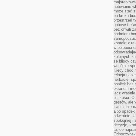
majsterkowan
notowanie w
może stać si
po kroku bu
przestrzeń 
gotowe treśc
bez chwili 
nadmiaru bo
samopoczuci
kontakt z re
w półobecnoś
odpowiadają
kolejnych za
że bliscy cz
wspólnie spę
Kiedy choć 
relacja nabi
herbacie, sp
posiłek bez
ekranem mog
lecz właśnie
bliskości. 
gestów, ale 
zwolnienie o
albo spadek
odwrotnie. U
spokojniej i
decyzje, koń
to, co napra
Odpoczynek o