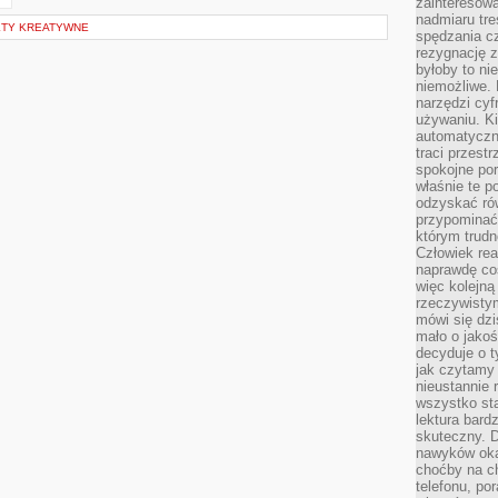
zainteresow
nadmiaru tre
KTY KREATYWNE
spędzania cz
rezygnację z
byłoby to n
niemożliwe. 
narzędzi cyf
używaniu. Ki
automatyczn
traci przestr
spokojne po
właśnie te p
odzyskać ró
przypominać
którym trud
Człowiek rea
naprawdę co
więc kolejną
rzeczywistym
mówi się dzi
mało o jakoś
decyduje o t
jak czytamy 
nieustannie 
wszystko sta
lektura bard
skuteczny. D
nawyków oka
choćby na c
telefonu, po