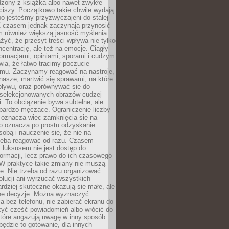
dzony z książką albo nawet zwykłe
ciszy. Początkowo takie chwile wydają
bo jesteśmy przyzwyczajeni do stałej
 Z czasem jednak zaczynają przynosić
m również większą jasność myślenia.
yć, że przesyt treści wpływa nie tylko
centrację, ale też na emocje. Ciągły
formacjami, opiniami, sporami i cudzym
ia, że łatwo tracimy poczucie
tmu. Zaczynamy reagować na nastroje,
 nasze, martwić się sprawami, na które
ływu, oraz porównywać się do
yselekcjonowanych obrazów cudzej
. To obciążenie bywa subtelne, ale
 bardzo męczące. Ograniczenie liczby
 oznacza więc zamknięcia się na
to oznacza po prostu odzyskanie
sobą i nauczenie się, że nie na
zeba reagować od razu. Czasem
 luksusem nie jest dostęp do
formacji, lecz prawo do ich czasowego
 W praktyce takie zmiany nie muszą
e. Nie trzeba od razu organizować
olucji ani wyrzucać wszystkich
rdziej skuteczne okazują się małe, ale
e decyzje. Można wyznaczyć
 bez telefonu, nie zabierać ekranu do
zyć część powiadomień albo wrócić do
które angażują uwagę w inny sposób.
będzie to gotowanie, dla innych