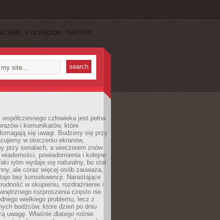
SCRIBE
FACEBOOK
TWITTER
 współczesnego człowieka jest pełna
razów i komunikatów, które
domagają się uwagi. Budzimy się przy
racujemy w otoczeniu ekranów,
 przy serialach, a wieczorem znów
wiadomości, powiadomienia i kolejne
aki rytm wydaje się naturalny, bo stał
hny, ale coraz więcej osób zauważa,
taje bez konsekwencji. Narastające
rudność w skupieniu, rozdrażnienie i
wnętrznego rozproszenia często nie
ednego wielkiego problemu, lecz z
nych bodźców, które dzień po dniu
ą uwagę. Właśnie dlatego rośnie