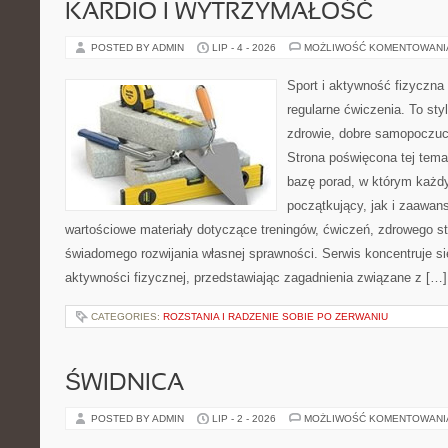
KARDIO I WYTRZYMAŁOŚĆ
POSTED BY ADMIN
LIP - 4 - 2026
MOŻLIWOŚĆ KOMENTOWAN
Sport i aktywność fizyczna 
regularne ćwiczenia. To sty
zdrowie, dobre samopoczuci
Strona poświęcona tej tem
bazę porad, w którym każdy
początkujący, jak i zaawa
wartościowe materiały dotyczące treningów, ćwiczeń, zdrowego st
świadomego rozwijania własnej sprawności. Serwis koncentruje s
aktywności fizycznej, przedstawiając zagadnienia związane z […]
CATEGORIES:
ROZSTANIA I RADZENIE SOBIE PO ZERWANIU
ŚWIDNICA
POSTED BY ADMIN
LIP - 2 - 2026
MOŻLIWOŚĆ KOMENTOWAN