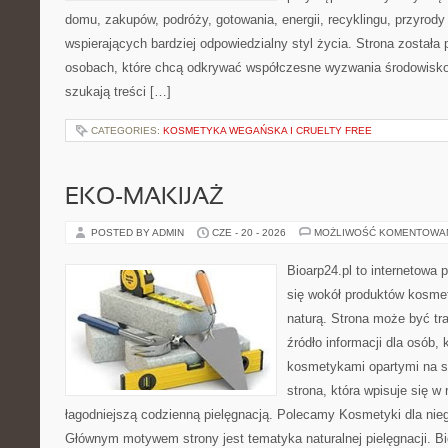
domu, zakupów, podróży, gotowania, energii, recyklingu, przyrod
wspierających bardziej odpowiedzialny styl życia. Strona została
osobach, które chcą odkrywać współczesne wyzwania środowisko
szukają treści […]
CATEGORIES:
KOSMETYKA WEGAŃSKA I CRUELTY FREE
EKO-MAKIJAŻ
POSTED BY ADMIN
CZE - 20 - 2026
MOŻLIWOŚĆ KOMENTOWA
Bioarp24.pl to internetowa 
się wokół produktów kosme
naturą. Strona może być tr
źródło informacji dla osób, k
kosmetykami opartymi na sk
strona, która wpisuje się w
łagodniejszą codzienną pielęgnacją. Polecamy Kosmetyki dla nieg
Głównym motywem strony jest tematyka naturalnej pielęgnacji. B