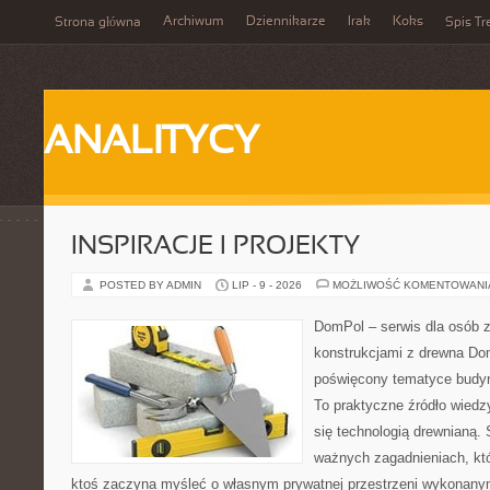
Archiwum
Dziennikarze
Irak
Koks
Strona główna
Spis Tr
ANALITYCY
INSPIRACJE I PROJEKTY
POSTED BY ADMIN
LIP - 9 - 2026
MOŻLIWOŚĆ KOMENTOWAN
DomPol – serwis dla osób 
konstrukcjami z drewna Dom
poświęcony tematyce budyn
To praktyczne źródło wiedzy
się technologią drewnianą. 
ważnych zagadnieniach, któ
ktoś zaczyna myśleć o własnym prywatnej przestrzeni wykonan