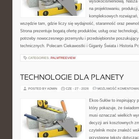
wysokociśnieniową. Nasza d
na projektowaniu, produkcji
kompleksowych rozwiązań, 
wszędzie tam, gdzie liczy się wydajność, staranność oraz pewn
Strona prezentuje bogatą ofertę produktów, usług oraz technologii
potrzeby nowoczesnego przemysłu i przedsiębiorstw poszukując
technicznych. Polecam Ciekawostki i Giganty Świata i Historia P
CATEGORIES:
PALMTREEVIEW
TECHNOLOGIE DLA PLANETY
POSTED BY ADMIN
CZE - 27 - 2026
MOŻLIWOŚĆ KOMENTOWA
Ekos-Sułów to inspirujący p
który pokazuje, że świadom
musi oznaczać wielkich wy
decyzji ani kosztownych zm
czytelnik może znaleźć wsk
przystępne teksty dotyczą