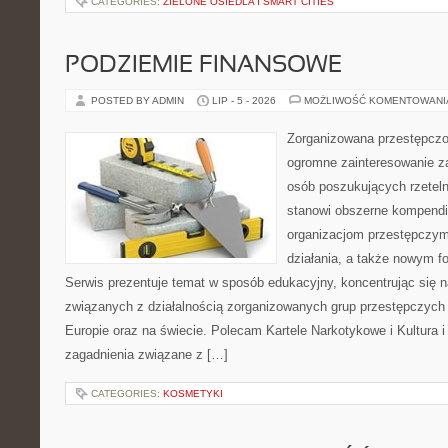
CATEGORIES:
ZIELONE OSIEDLA I SMART CITIES
PODZIEMIE FINANSOWE
POSTED BY ADMIN
LIP - 5 - 2026
MOŻLIWOŚĆ KOMENTOWAN
Zorganizowana przestępczoś
ogromne zainteresowanie za
osób poszukujących rzeteln
stanowi obszerne kompendi
organizacjom przestępczym
działania, a także nowym f
Serwis prezentuje temat w sposób edukacyjny, koncentrując się na
związanych z działalnością zorganizowanych grup przestępczych 
Europie oraz na świecie. Polecam Kartele Narkotykowe i Kultura i 
zagadnienia związane z […]
CATEGORIES:
KOSMETYKI