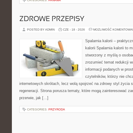
CATEGORIES:
PANAMA
ZDROWE PRZEPISY
POSTED BY ADMIN
CZE - 18 - 2026
MOŻLIWOŚĆ KOMENTOWA
Spalarnia kalorii – praktyc
kalorii Spalarnia kalorii to 
stworzony z myślą o osobac
zrozumieć temat redukcji w
informacji podanych w pros
czytelników, którzy nie chc
internetowych skrótach, lecz wolą spojrzeć na zdrowy styl życia 
regeneracji. Strona porusza tematy, które mogą zainteresować z
przerwie, jak […]
CATEGORIES:
PRZYRODA