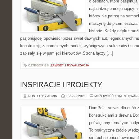
o osobach, które pasjonują 
najbardziej emocjonującym 
którzy nie patrzą na samoc
maszynę do przemieszczani
historię. Każdy artykuł mo
pasjonującej opowieści przez świat dawnych aut, legendarnych 
konstrukcji, zapomnianych modeli, wyścigowych sukcesów i samo
zapisały się w pamięci kierowców. Strona łączy […]
CATEGORIES:
ZAWODY I RYWALIZACJA
INSPIRACJE I PROJEKTY
POSTED BY ADMIN
LIP - 9 - 2026
MOŻLIWOŚĆ KOMENTOWAN
DomPol – serwis dla osób 
konstrukcjami z drewna Dom
poświęcony tematyce budyn
To praktyczne źródło wiedzy
się technologią drewnianą. 