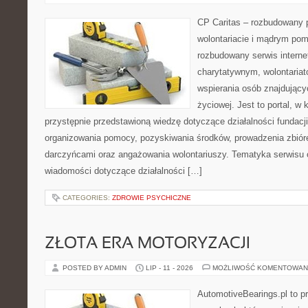
CP Caritas – rozbudowany p
wolontariacie i mądrym pom
rozbudowany serwis intern
charytatywnym, wolontaria
wspierania osób znajdującyc
życiowej. Jest to portal, 
przystępnie przedstawioną wiedzę dotyczące działalności fundacji
organizowania pomocy, pozyskiwania środków, prowadzenia zbiór
darczyńcami oraz angażowania wolontariuszy. Tematyka serwisu 
wiadomości dotyczące działalności […]
CATEGORIES:
ZDROWIE PSYCHICZNE
ZŁOTA ERA MOTORYZACJI
POSTED BY ADMIN
LIP - 11 - 2026
MOŻLIWOŚĆ KOMENTOWAN
AutomotiveBearings.pl to p