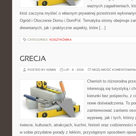
ważnych zagadnieniach, któ
ktoś zaczyna myśleć o własnym prywatnej przestrzeni wykonan
Ogród i Otoczenie Domu i DomPol. Tematyka strony obejmuje z
drewnianych, jak i praktyczne aspekty, które […]
CATEGORIES:
KOSZYKÓWKA
GRECJA
POSTED BY ADMIN
LIP - 6 - 2026
MOŻLIWOŚĆ KOMENTOWAN
Cherrish to różnorodna prze
interesują się turystyką i
kierunki bez pośpiechu, z c
nowe doświadczenia. To por
zainteresować zarówno oso
wyprawę, jak i tych, którzy 
świecie, kulturach, atrakcjach, kuchni, historii oraz codzienności
w sobie przydatne porady z lekkim, przystępnym sposobem opowi