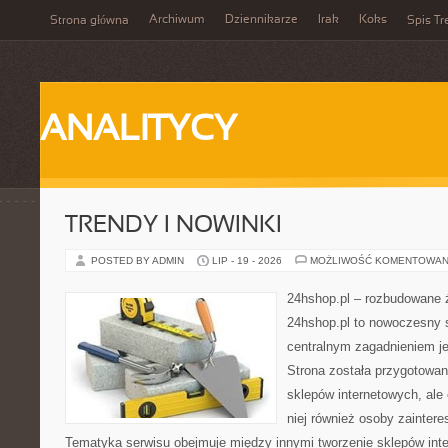
Archiwum
Dziennikarze
Irak
Koks
Strona główna
Spis Tr
ANALITYCY
TRENDY I NOWINKI
POSTED BY ADMIN
LIP - 19 - 2026
MOŻLIWOŚĆ KOMENTOWAN
24hshop.pl – rozbudowane 
24hshop.pl to nowoczesny s
centralnym zagadnieniem je
Strona została przygotowan
sklepów internetowych, ale
niej również osoby zainter
Tematyka serwisu obejmuje między innymi tworzenie sklepów inte