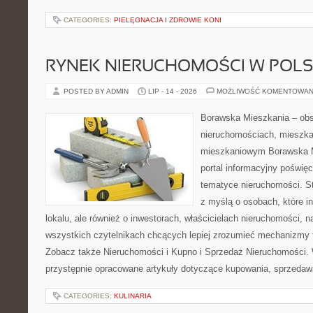
CATEGORIES:
PIELĘGNACJA I ZDROWIE KONI
RYNEK NIERUCHOMOŚCI W POL
POSTED BY ADMIN
LIP - 14 - 2026
MOŻLIWOŚĆ KOMENTOWAN
Borawska Mieszkania – ob
nieruchomościach, mieszka
mieszkaniowym Borawska Mi
portal informacyjny poświę
tematyce nieruchomości. S
z myślą o osobach, które i
lokalu, ale również o inwestorach, właścicielach nieruchomości, 
wszystkich czytelnikach chcących lepiej zrozumieć mechanizmy 
Zobacz także Nieruchomości i Kupno i Sprzedaż Nieruchomości.
przystępnie opracowane artykuły dotyczące kupowania, sprzeda
CATEGORIES:
KULINARIA