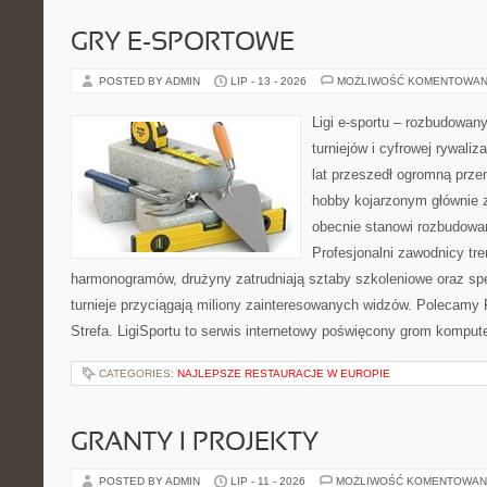
GRY E-SPORTOWE
POSTED BY ADMIN
LIP - 13 - 2026
MOŻLIWOŚĆ KOMENTOWAN
Ligi e-sportu – rozbudowany
turniejów i cyfrowej rywaliz
lat przeszedł ogromną prze
hobby kojarzonym głównie
obecnie stanowi rozbudowan
Profesjonalni zawodnicy tr
harmonogramów, drużyny zatrudniają sztaby szkoleniowe oraz spe
turnieje przyciągają miliony zainteresowanych widzów. Polecamy P
Strefa. LigiSportu to serwis internetowy poświęcony grom kompu
CATEGORIES:
NAJLEPSZE RESTAURACJE W EUROPIE
GRANTY I PROJEKTY
POSTED BY ADMIN
LIP - 11 - 2026
MOŻLIWOŚĆ KOMENTOWAN