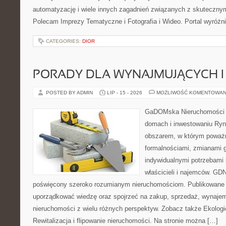
automatyzację i wiele innych zagadnień związanych z skutecznym
Polecam Imprezy Tematyczne i Fotografia i Wideo. Portal wyróż
CATEGORIES:
DIOR
PORADY DLA WYNAJMUJĄCYCH 
POSTED BY ADMIN
LIP - 15 - 2026
MOŻLIWOŚĆ KOMENTOWAN
GaDOMska Nieruchomości –
domach i inwestowaniu Ryn
obszarem, w którym poważn
formalnościami, zmianami 
indywidualnymi potrzebami 
właścicieli i najemców. GD
poświęcony szeroko rozumianym nieruchomościom. Publikowane 
uporządkować wiedzę oraz spojrzeć na zakup, sprzedaż, wynajem
nieruchomości z wielu różnych perspektyw. Zobacz także Ekologi
Rewitalizacja i flipowanie nieruchomości. Na stronie można […]