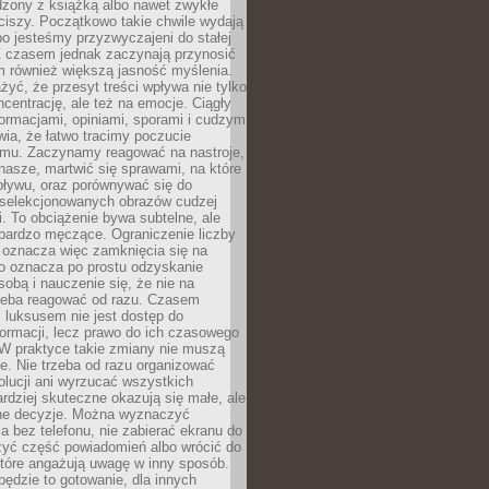
dzony z książką albo nawet zwykłe
ciszy. Początkowo takie chwile wydają
bo jesteśmy przyzwyczajeni do stałej
 Z czasem jednak zaczynają przynosić
m również większą jasność myślenia.
yć, że przesyt treści wpływa nie tylko
centrację, ale też na emocje. Ciągły
formacjami, opiniami, sporami i cudzym
ia, że łatwo tracimy poczucie
tmu. Zaczynamy reagować na nastroje,
 nasze, martwić się sprawami, na które
ływu, oraz porównywać się do
yselekcjonowanych obrazów cudzej
. To obciążenie bywa subtelne, ale
 bardzo męczące. Ograniczenie liczby
 oznacza więc zamknięcia się na
to oznacza po prostu odzyskanie
sobą i nauczenie się, że nie na
zeba reagować od razu. Czasem
 luksusem nie jest dostęp do
formacji, lecz prawo do ich czasowego
 W praktyce takie zmiany nie muszą
e. Nie trzeba od razu organizować
olucji ani wyrzucać wszystkich
rdziej skuteczne okazują się małe, ale
e decyzje. Można wyznaczyć
 bez telefonu, nie zabierać ekranu do
zyć część powiadomień albo wrócić do
które angażują uwagę w inny sposób.
będzie to gotowanie, dla innych