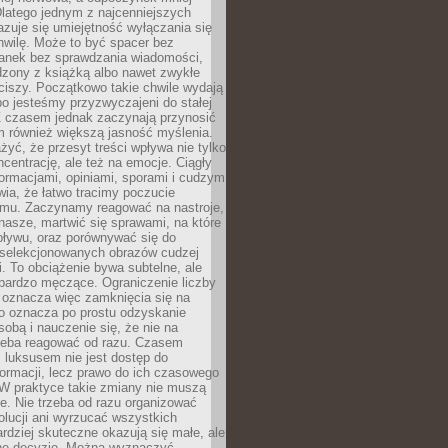
latego jednym z najcenniejszych
zuje się umiejętność wyłączania się
hwilę. Może to być spacer bez
ranek bez sprawdzania wiadomości,
dzony z książką albo nawet zwykłe
ciszy. Początkowo takie chwile wydają
bo jesteśmy przyzwyczajeni do stałej
 Z czasem jednak zaczynają przynosić
m również większą jasność myślenia.
yć, że przesyt treści wpływa nie tylko
centrację, ale też na emocje. Ciągły
formacjami, opiniami, sporami i cudzym
ia, że łatwo tracimy poczucie
tmu. Zaczynamy reagować na nastroje,
 nasze, martwić się sprawami, na które
ływu, oraz porównywać się do
yselekcjonowanych obrazów cudzej
. To obciążenie bywa subtelne, ale
 bardzo męczące. Ograniczenie liczby
 oznacza więc zamknięcia się na
to oznacza po prostu odzyskanie
sobą i nauczenie się, że nie na
zeba reagować od razu. Czasem
 luksusem nie jest dostęp do
formacji, lecz prawo do ich czasowego
 W praktyce takie zmiany nie muszą
e. Nie trzeba od razu organizować
olucji ani wyrzucać wszystkich
rdziej skuteczne okazują się małe, ale
e decyzje. Można wyznaczyć