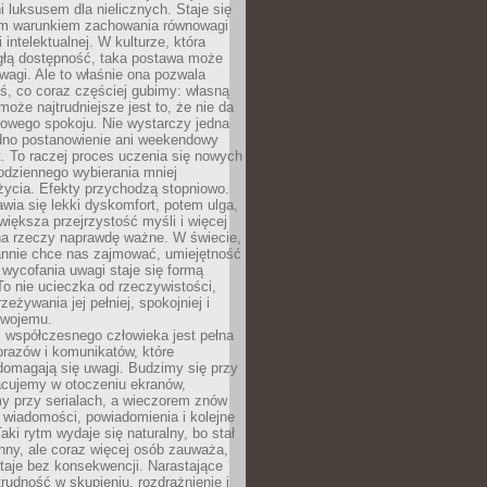
 luksusem dla nielicznych. Staje się
m warunkiem zachowania równowagi
 intelektualnej. W kulturze, która
ągłą dostępność, taka postawa może
agi. Ale to właśnie ona pozwala
ś, co coraz częściej gubimy: własną
oże najtrudniejsze jest to, że nie da
towego spokoju. Nie wystarczy jedna
edno postanowienie ani weekendowy
. To raczej proces uczenia się nowych
odziennego wybierania mniej
życia. Efekty przychodzą stopniowo.
awia się lekki dyskomfort, potem ulga,
iększa przejrzystość myśli i więcej
na rzeczy naprawdę ważne. W świecie,
annie chce nas zajmować, umiejętność
wycofania uwagi staje się formą
 To nie ucieczka od rzeczywistości,
zeżywania jej pełniej, spokojniej i
swojemu.
 współczesnego człowieka jest pełna
razów i komunikatów, które
domagają się uwagi. Budzimy się przy
racujemy w otoczeniu ekranów,
 przy serialach, a wieczorem znów
wiadomości, powiadomienia i kolejne
aki rytm wydaje się naturalny, bo stał
hny, ale coraz więcej osób zauważa,
taje bez konsekwencji. Narastające
rudność w skupieniu, rozdrażnienie i