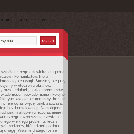
SCRIBE
FACEBOOK
TWITTER
 współczesnego człowieka jest pełna
razów i komunikatów, które
domagają się uwagi. Budzimy się przy
racujemy w otoczeniu ekranów,
 przy serialach, a wieczorem znów
wiadomości, powiadomienia i kolejne
aki rytm wydaje się naturalny, bo stał
hny, ale coraz więcej osób zauważa,
taje bez konsekwencji. Narastające
rudność w skupieniu, rozdrażnienie i
wnętrznego rozproszenia często nie
ednego wielkiego problemu, lecz z
nych bodźców, które dzień po dniu
ą uwagę. Właśnie dlatego rośnie