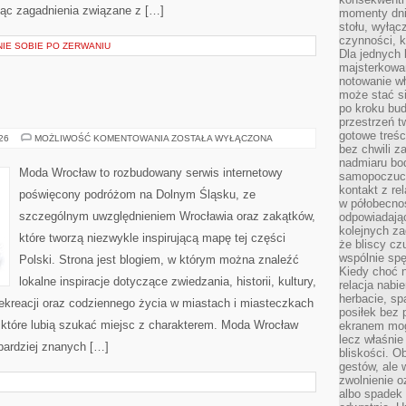
jąc zagadnienia związane z […]
momenty dnia
stołu, wyłąc
czynności, 
NIE SOBIE PO ZERWANIU
Dla jednych 
majsterkowan
notowanie w
może stać si
po kroku bu
przestrzeń 
gotowe treśc
ŚWIDNICA
026
MOŻLIWOŚĆ KOMENTOWANIA
ZOSTAŁA WYŁĄCZONA
bez chwili 
nadmiaru bo
Moda Wrocław to rozbudowany serwis internetowy
samopoczuci
kontakt z re
poświęcony podróżom na Dolnym Śląsku, ze
w półobecnoś
szczególnym uwzględnieniem Wrocławia oraz zakątków,
odpowiadają
kolejnych za
które tworzą niezwykle inspirującą mapę tej części
że bliscy cz
wspólnie spę
Polski. Strona jest blogiem, w którym można znaleźć
Kiedy choć 
lokalne inspiracje dotyczące zwiedzania, historii, kultury,
relacja nabi
herbacie, sp
 rekreacji oraz codziennego życia w miastach i miasteczkach
posiłek bez
, które lubią szukać miejsc z charakterem. Moda Wrocław
ekranem mog
lecz właśnie
jbardziej znanych […]
bliskości. 
gestów, ale 
zwolnienie o
albo spadek