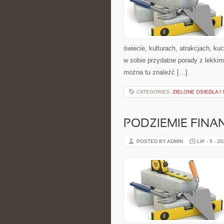
świecie, kulturach, atrakcjach, kuc
w sobie przydatne porady z lekki
można tu znaleźć […]
CATEGORIES:
ZIELONE OSIEDLA I 
PODZIEMIE FIN
POSTED BY ADMIN
LIP - 5 - 2