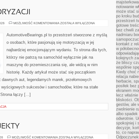
majsterkowan
notowanie w
RYZACJI
może stać si
po kroku bu
przestrzeń 
ZŁOTA
2026
MOŻLIWOŚĆ KOMENTOWANIA
ZOSTAŁA WYŁĄCZONA
gotowe treśc
ERA
bez chwili 
MOTORYZACJI
nadmiaru bo
AutomotiveBearings.pl to przestrzeń stworzone z myślą
samopoczuci
o osobach, które pasjonują się motoryzacją w jej
kontakt z re
w półobecnoś
najbardziej emocjonującym wydaniu. To strona dla tych,
odpowiadają
którzy nie patrzą na samochód wyłącznie jak na
kolejnych za
że bliscy cz
maszynę do przemieszczania się, ale widzą w nim
wspólnie spę
Kiedy choć 
historię. Każdy artykuł może stać się początkiem
relacja nabi
at dawnych aut, legendarnych marek, przełomowych
herbacie, sp
posiłek bez
, wyścigowych sukcesów i samochodów, które na stałe
ekranem mog
 Strona łączy […]
lecz właśnie
bliskości. 
gestów, ale 
ACJA
zwolnienie o
albo spadek
odwrotnie. U
spokojniej i
OJEKTY
decyzje, koń
to, co napra
Odpoczynek o
INSPIRACJE
026
MOŻLIWOŚĆ KOMENTOWANIA
ZOSTAŁA WYŁĄCZONA