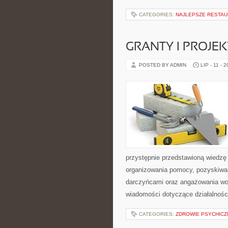
CATEGORIES:
NAJLEPSZE RESTAU
GRANTY I PROJE
POSTED BY ADMIN
LIP - 11 - 
przystępnie przedstawioną wiedzę 
organizowania pomocy, pozyskiwan
darczyńcami oraz angażowania wol
wiadomości dotyczące działalnośc
CATEGORIES:
ZDROWIE PSYCHICZ