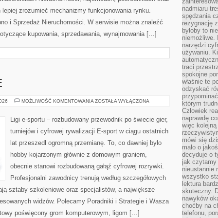
zainteresow
nadmiaru tre
 lepiej zrozumieć mechanizmy funkcjonowania rynku.
spędzania cz
pno i Sprzedaż Nieruchomości. W serwisie można znaleźć
rezygnację z
byłoby to n
 dotyczące kupowania, sprzedawania, wynajmowania […]
niemożliwe. 
narzędzi cyf
używaniu. Ki
automatyczn
traci przestr
spokojne po
właśnie te p
E
odzyskać ró
przypominać
GRY
2026
MOŻLIWOŚĆ KOMENTOWANIA
ZOSTAŁA WYŁĄCZONA
którym trud
E-
Człowiek rea
SPORTOWE
naprawdę co
Ligi e-sportu – rozbudowany przewodnik po świecie gier,
więc kolejną
turniejów i cyfrowej rywalizacji E-sport w ciągu ostatnich
rzeczywistym
mówi się dzi
lat przeszedł ogromną przemianę. To, co dawniej było
mało o jakoś
hobby kojarzonym głównie z domowym graniem,
decyduje o t
jak czytamy 
obecnie stanowi rozbudowaną gałąź cyfrowej rozrywki.
nieustannie 
wszystko sta
Profesjonalni zawodnicy trenują według szczegółowych
lektura bard
ją sztaby szkoleniowe oraz specjalistów, a największe
skuteczny. D
nawyków oka
teresowanych widzów. Polecamy Poradniki i Strategie i Wasza
choćby na c
ernetowy poświęcony grom komputerowym, ligom […]
telefonu, po