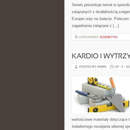
Serwis prezentuje temat w sposób 
związanych z działalnością zorga
Europie oraz na świecie. Polecam K
zagadnienia związane z […]
CATEGORIES:
KOSMETYKI
KARDIO I WYTR
POSTED BY ADMIN
LIP - 4 - 2
wartościowe materiały dotyczące t
świadomego rozwijania własnej sp