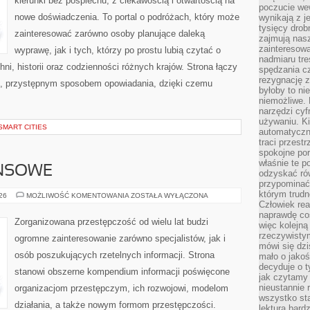
kierunki bez pośpiechu, z ciekawością i otwartością na
poczucie we
nowe doświadczenia. To portal o podróżach, który może
wynikają z j
tysięcy drob
zainteresować zarówno osoby planujące daleką
zajmują nasz
zainteresow
wyprawę, jak i tych, którzy po prostu lubią czytać o
nadmiaru tre
hni, historii oraz codzienności różnych krajów. Strona łączy
spędzania cz
rezygnację z
m, przystępnym sposobem opowiadania, dzięki czemu
byłoby to n
niemożliwe. 
narzędzi cyf
używaniu. Ki
SMART CITIES
automatyczn
traci przestr
spokojne po
właśnie te p
ANSOWE
odzyskać ró
przypominać
którym trud
PODZIEMIE
026
MOŻLIWOŚĆ KOMENTOWANIA
ZOSTAŁA WYŁĄCZONA
FINANSOWE
Człowiek rea
naprawdę co
Zorganizowana przestępczość od wielu lat budzi
więc kolejną
rzeczywistym
ogromne zainteresowanie zarówno specjalistów, jak i
mówi się dzi
osób poszukujących rzetelnych informacji. Strona
mało o jakoś
decyduje o t
stanowi obszerne kompendium informacji poświęcone
jak czytamy 
nieustannie 
organizacjom przestępczym, ich rozwojowi, modelom
wszystko sta
działania, a także nowym formom przestępczości.
lektura bard