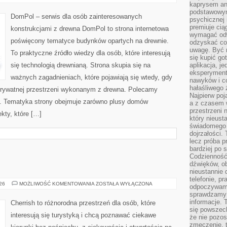
I
kaprysem ani
PROJEKTY
podstawowy
DomPol – serwis dla osób zainteresowanych
psychicznej i
premiuje ci
konstrukcjami z drewna DomPol to strona internetowa
wymagać odw
poświęcony tematyce budynków opartych na drewnie.
odzyskać co
uwagę. Być m
To praktyczne źródło wiedzy dla osób, które interesują
się kupić go
się technologią drewnianą. Strona skupia się na
aplikacja, j
eksperyment
ważnych zagadnieniach, które pojawiają się wtedy, gdy
nawyków i c
hałaśliwego 
rywatnej przestrzeni wykonanym z drewna. Polecamy
Najpierw poj
. Tematyka strony obejmuje zarówno plusy domów
a z czasem w
przestrzeni 
kty, które […]
który nieust
świadomego 
dojrzałości.
lecz próba pr
bardziej po 
Codzienność
dźwięków, ob
nieustannie 
telefonie, p
GRECJA
026
MOŻLIWOŚĆ KOMENTOWANIA
ZOSTAŁA WYŁĄCZONA
odpoczywamy
sprawdzamy 
informacje. T
Cherrish to różnorodna przestrzeń dla osób, które
się powszec
interesują się turystyką i chcą poznawać ciekawe
że nie pozos
zmęczenie, t