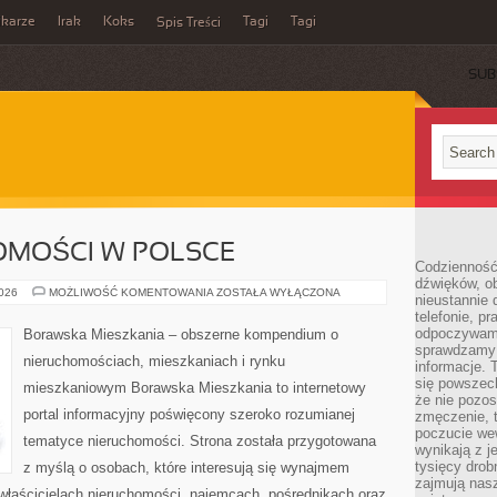
ikarze
Irak
Koks
Tagi
Tagi
Spis Treści
SUB
OMOŚCI W POLSCE
Codzienność
dźwięków, ob
RYNEK
2026
MOŻLIWOŚĆ KOMENTOWANIA
ZOSTAŁA WYŁĄCZONA
nieustannie 
NIERUCHOMOŚCI
telefonie, p
W
POLSCE
odpoczywamy
Borawska Mieszkania – obszerne kompendium o
sprawdzamy 
nieruchomościach, mieszkaniach i rynku
informacje. T
się powszec
mieszkaniowym Borawska Mieszkania to internetowy
że nie pozos
portal informacyjny poświęcony szeroko rozumianej
zmęczenie, t
poczucie we
tematyce nieruchomości. Strona została przygotowana
wynikają z j
tysięcy drob
z myślą o osobach, które interesują się wynajmem
zajmują nasz
, właścicielach nieruchomości, najemcach, pośrednikach oraz