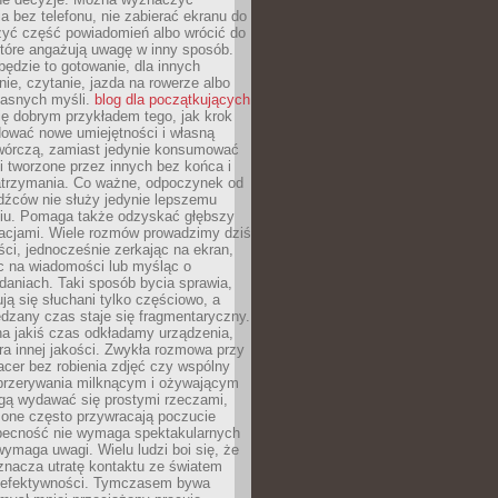
 bez telefonu, nie zabierać ekranu do
zyć część powiadomień albo wrócić do
które angażują uwagę w inny sposób.
będzie to gotowanie, dla innych
ie, czytanie, jazda na rowerze albo
łasnych myśli.
blog dla początkujących
ę dobrym przykładem tego, jak krok
dować nowe umiejętności i własną
twórczą, zamiast jedynie konsumować
i tworzone przez innych bez końca i
zatrzymania. Co ważne, odpoczynek od
dźców nie służy jedynie lepszemu
u. Pomaga także odzyskać głębszy
lacjami. Wiele rozmów prowadzimy dziś
ci, jednocześnie zerkając na ekran,
c na wiadomości lub myśląc o
daniach. Taki sposób bycia sprawia,
ują się słuchani tylko częściowo, a
dzany czas staje się fragmentaryczny.
na jakiś czas odkładamy urządzenia,
era innej jakości. Zwykła rozmowa przy
acer bez robienia zdjęć czy wspólny
 przerywania milknącym i ożywającym
ą wydawać się prostymi rzeczami,
 one często przywracają poczucie
Obecność nie wymaga spektakularnych
wymaga uwagi. Wielu ludzi boi się, że
znacza utratę kontaktu ze światem
 efektywności. Tymczasem bywa