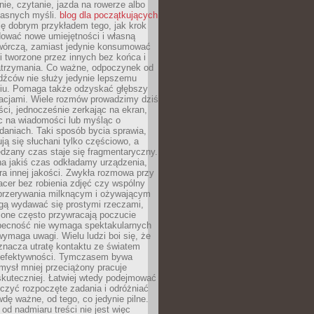
ie, czytanie, jazda na rowerze albo
łasnych myśli.
blog dla początkujących
ę dobrym przykładem tego, jak krok
dować nowe umiejętności i własną
twórczą, zamiast jedynie konsumować
i tworzone przez innych bez końca i
zatrzymania. Co ważne, odpoczynek od
dźców nie służy jedynie lepszemu
u. Pomaga także odzyskać głębszy
lacjami. Wiele rozmów prowadzimy dziś
ci, jednocześnie zerkając na ekran,
c na wiadomości lub myśląc o
daniach. Taki sposób bycia sprawia,
ują się słuchani tylko częściowo, a
dzany czas staje się fragmentaryczny.
na jakiś czas odkładamy urządzenia,
era innej jakości. Zwykła rozmowa przy
acer bez robienia zdjęć czy wspólny
 przerywania milknącym i ożywającym
ą wydawać się prostymi rzeczami,
 one często przywracają poczucie
Obecność nie wymaga spektakularnych
wymaga uwagi. Wielu ludzi boi się, że
znacza utratę kontaktu ze światem
 efektywności. Tymczasem bywa
mysł mniej przeciążony pracuje
 skuteczniej. Łatwiej wtedy podejmować
czyć rozpoczęte zadania i odróżniać
wdę ważne, od tego, co jedynie pilne.
d nadmiaru treści nie jest więc