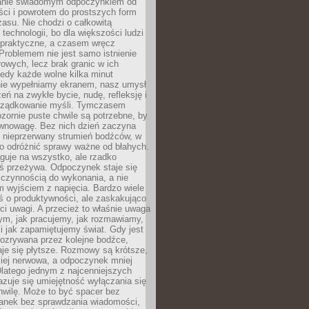
anie świadomym odpoczynkiem od
ści i powrotem do prostszych form
asu. Nie chodzi o całkowitą
 technologii, bo dla większości ludzi
iepraktyczne, a czasem wręcz
Problemem nie jest samo istnienie
rowych, lecz brak granic w ich
edy każde wolne kilka minut
ie wypełniamy ekranem, nasz umysł
zeń na zwykłe bycie, nudę, refleksję i
rządkowanie myśli. Tymczasem
ozornie puste chwile są potrzebne, by
wnowagę. Bez nich dzień zaczyna
 nieprzerwany strumień bodźców, w
no odróżnić sprawy ważne od błahych.
guje na wszystko, ale rzadko
ś przeżywa. Odpoczynek staje się
 czynnością do wykonania, a nie
 wyjściem z napięcia. Bardzo wiele
ś o produktywności, ale zaskakująco
ci uwagi. A przecież to właśnie uwaga
ym, jak pracujemy, jak rozmawiamy,
i jak zapamiętujemy świat. Gdy jest
rozrywana przez kolejne bodźce,
je się płytsze. Rozmowy są krótsze,
ziej nerwowa, a odpoczynek mniej
latego jednym z najcenniejszych
zuje się umiejętność wyłączania się
hwilę. Może to być spacer bez
ranek bez sprawdzania wiadomości,