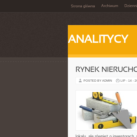
Archiwum
Dzienn
Strona główna
ANALITYCY
RYNEK NIERUCH
POSTED BY ADMIN
LIP - 14 - 
lokalu, ale również o inwestorach