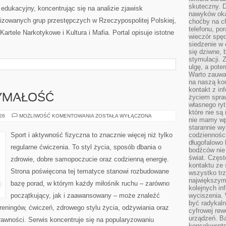
skuteczny. D
edukacyjny, koncentrując się na analizie zjawisk
nawyków oka
nizowanych grup przestępczych w Rzeczypospolitej Polskiej,
choćby na c
telefonu, po
artele Narkotykowe i Kultura i Mafia. Portal opisuje istotne
wieczór spę
siedzenie w 
się dziwne, 
stymulacji.
ulgę, a pote
Warto zauważ
na naszą kon
kontakt z in
ZYMAŁOŚĆ
życiem spraw
własnego ry
które nie są
KARDIO
026
MOŻLIWOŚĆ KOMENTOWANIA
ZOSTAŁA WYŁĄCZONA
nie mamy wp
I
WYTRZYMAŁOŚĆ
starannie w
Sport i aktywność fizyczna to znacznie więcej niż tylko
codzienności
długofalowo
regularne ćwiczenia. To styl życia, sposób dbania o
bodźców nie
świat. Częs
zdrowie, dobre samopoczucie oraz codzienną energię.
kontaktu ze 
Strona poświęcona tej tematyce stanowi rozbudowane
wszystko tr
największym
bazę porad, w którym każdy miłośnik ruchu – zarówno
kolejnych in
początkujący, jak i zaawansowany – może znaleźć
wyciszenia.
być radykaln
reningów, ćwiczeń, zdrowego stylu życia, odżywiania oraz
cyfrowej rew
urządzeń. Ba
rawności. Serwis koncentruje się na popularyzowaniu
konsekwentn