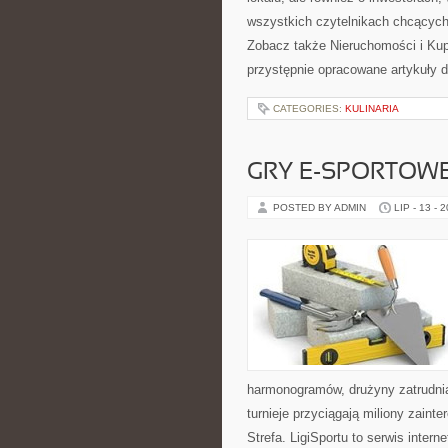
wszystkich czytelnikach chcących
Zobacz także Nieruchomości i Ku
przystępnie opracowane artykuły
CATEGORIES:
KULINARIA
GRY E-SPORTOW
POSTED BY ADMIN
LIP - 13 - 
harmonogramów, drużyny zatrudnia
turnieje przyciągają miliony zain
Strefa. LigiSportu to serwis int