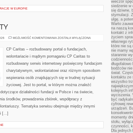
wieczór spę
siedzenie w 
RACJE W EUROPIE
się dziwne, 
stymulacji.
ulgę, a pote
Warto zauważ
KTY
na naszą kon
kontakt z in
życiem spraw
GRANTY
2026
MOŻLIWOŚĆ KOMENTOWANIA
ZOSTAŁA WYŁĄCZONA
I
własnego ry
PROJEKTY
które nie są
CP Caritas – rozbudowany portal o fundacjach,
nie mamy wp
starannie w
wolontariacie i mądrym pomaganiu CP Caritas to
codzienności
rozbudowany serwis internetowy poświęcony fundacjom
długofalowo
bodźców nie
charytatywnym, wolontariatowi oraz różnym sposobom
świat. Częs
kontaktu ze 
wspierania osób znajdujących się w trudnej sytuacji
wszystko tr
życiowej. Jest to portal, w którym można znaleźć
największym
kolejnych in
dotyczące działalności fundacji w Polsce i na świecie,
wyciszenia.
ia środków, prowadzenia zbiórek, współpracy z
być radykaln
cyfrowej rew
ontariuszy. Tematyka serwisu obejmuje między innymi
urządzeń. Ba
konsekwentn
i […]
momenty dnia
stołu, wyłąc
NE
czynności, 
Dla jednych 