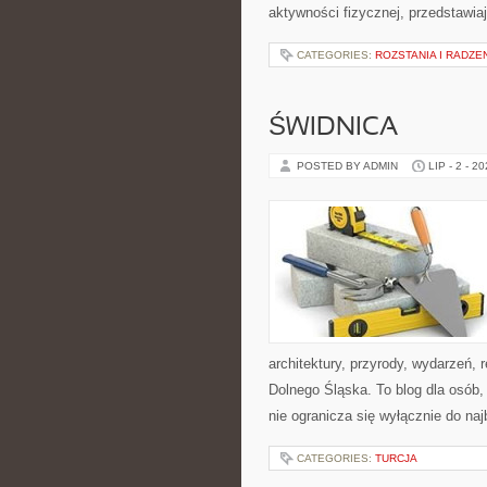
aktywności fizycznej, przedstawia
CATEGORIES:
ROZSTANIA I RADZE
ŚWIDNICA
POSTED BY ADMIN
LIP - 2 - 2
architektury, przyrody, wydarzeń,
Dolnego Śląska. To blog dla osób
nie ogranicza się wyłącznie do na
CATEGORIES:
TURCJA