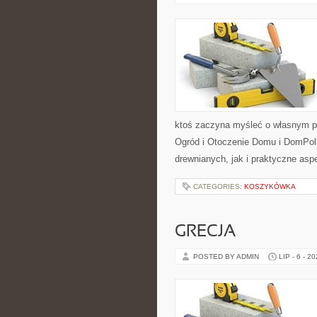
ktoś zaczyna myśleć o własnym p
Ogród i Otoczenie Domu i DomPol
drewnianych, jak i praktyczne aspe
CATEGORIES:
KOSZYKÓWKA
GRECJA
POSTED BY ADMIN
LIP - 6 - 2