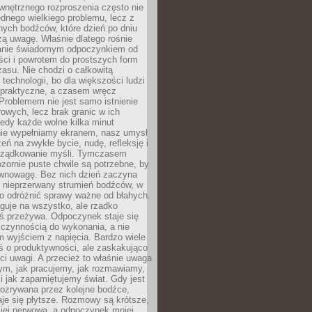
wnętrznego rozproszenia często nie
ednego wielkiego problemu, lecz z
nych bodźców, które dzień po dniu
ą uwagę. Właśnie dlatego rośnie
anie świadomym odpoczynkiem od
ści i powrotem do prostszych form
asu. Nie chodzi o całkowitą
 technologii, bo dla większości ludzi
iepraktyczne, a czasem wręcz
Problemem nie jest samo istnienie
rowych, lecz brak granic w ich
edy każde wolne kilka minut
ie wypełniamy ekranem, nasz umysł
zeń na zwykłe bycie, nudę, refleksję i
rządkowanie myśli. Tymczasem
ozornie puste chwile są potrzebne, by
wnowagę. Bez nich dzień zaczyna
 nieprzerwany strumień bodźców, w
no odróżnić sprawy ważne od błahych.
guje na wszystko, ale rzadko
ś przeżywa. Odpoczynek staje się
 czynnością do wykonania, a nie
 wyjściem z napięcia. Bardzo wiele
ś o produktywności, ale zaskakująco
ci uwagi. A przecież to właśnie uwaga
ym, jak pracujemy, jak rozmawiamy,
i jak zapamiętujemy świat. Gdy jest
rozrywana przez kolejne bodźce,
je się płytsze. Rozmowy są krótsze,
ziej nerwowa, a odpoczynek mniej