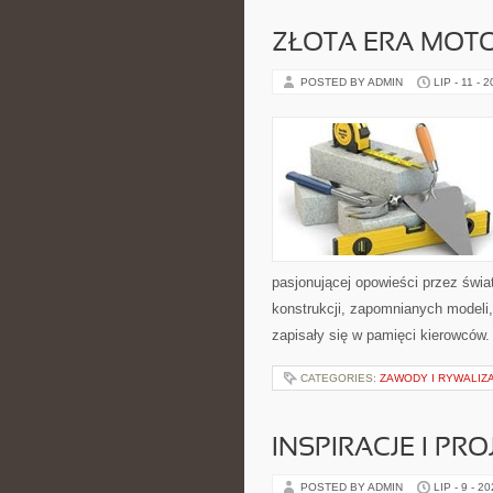
ZŁOTA ERA MOTO
POSTED BY ADMIN
LIP - 11 - 
pasjonującej opowieści przez świ
konstrukcji, zapomnianych modeli
zapisały się w pamięci kierowców.
CATEGORIES:
ZAWODY I RYWALIZ
INSPIRACJE I PR
POSTED BY ADMIN
LIP - 9 - 2