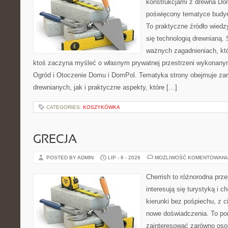
konstrukcjami z drewna Dom
poświęcony tematyce budyn
To praktyczne źródło wiedzy
się technologią drewnianą. 
ważnych zagadnieniach, któ
ktoś zaczyna myśleć o własnym prywatnej przestrzeni wykonan
Ogród i Otoczenie Domu i DomPol. Tematyka strony obejmuje z
drewnianych, jak i praktyczne aspekty, które […]
CATEGORIES:
KOSZYKÓWKA
GRECJA
POSTED BY ADMIN
LIP - 6 - 2026
MOŻLIWOŚĆ KOMENTOWAN
Cherrish to różnorodna prze
interesują się turystyką i
kierunki bez pośpiechu, z c
nowe doświadczenia. To por
zainteresować zarówno oso