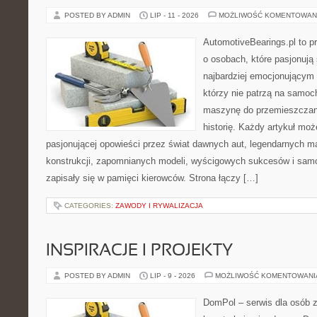
POSTED BY ADMIN
LIP - 11 - 2026
MOŻLIWOŚĆ KOMENTOWAN
AutomotiveBearings.pl to p
o osobach, które pasjonują 
najbardziej emocjonującym 
którzy nie patrzą na samoc
maszynę do przemieszczani
historię. Każdy artykuł mo
pasjonującej opowieści przez świat dawnych aut, legendarnych 
konstrukcji, zapomnianych modeli, wyścigowych sukcesów i samo
zapisały się w pamięci kierowców. Strona łączy […]
CATEGORIES:
ZAWODY I RYWALIZACJA
INSPIRACJE I PROJEKTY
POSTED BY ADMIN
LIP - 9 - 2026
MOŻLIWOŚĆ KOMENTOWAN
DomPol – serwis dla osób 