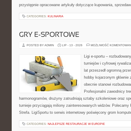
przystępnie opracowane artykuły dotyczące kupowania, sprzeda
CATEGORIES:
KULINARIA
GRY E-SPORTOWE
POSTED BY ADMIN
LIP - 13 - 2026
MOŻLIWOŚĆ KOMENTOWAN
Ligi e-sportu – rozbudowany
turniejów i cyfrowej rywaliz
lat przeszedł ogromną prze
hobby kojarzonym głównie
obecnie stanowi rozbudowan
Profesjonalni zawodnicy tr
harmonogramów, drużyny zatrudniają sztaby szkoleniowe oraz spe
turnieje przyciągają miliony zainteresowanych widzów. Polecamy P
Strefa. LigiSportu to serwis internetowy poświęcony grom kompu
CATEGORIES:
NAJLEPSZE RESTAURACJE W EUROPIE