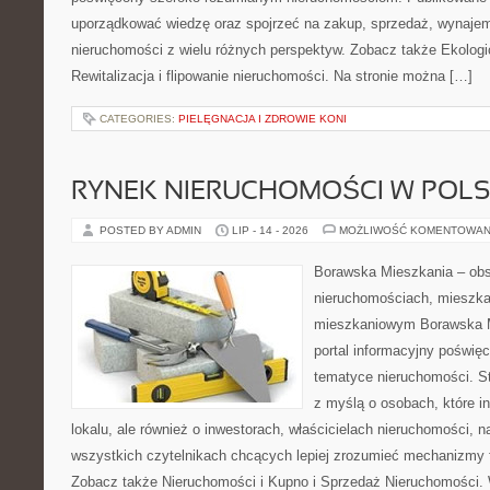
uporządkować wiedzę oraz spojrzeć na zakup, sprzedaż, wynajem
nieruchomości z wielu różnych perspektyw. Zobacz także Ekologi
Rewitalizacja i flipowanie nieruchomości. Na stronie można […]
CATEGORIES:
PIELĘGNACJA I ZDROWIE KONI
RYNEK NIERUCHOMOŚCI W POL
POSTED BY ADMIN
LIP - 14 - 2026
MOŻLIWOŚĆ KOMENTOWAN
Borawska Mieszkania – ob
nieruchomościach, mieszka
mieszkaniowym Borawska Mi
portal informacyjny poświę
tematyce nieruchomości. S
z myślą o osobach, które i
lokalu, ale również o inwestorach, właścicielach nieruchomości, 
wszystkich czytelnikach chcących lepiej zrozumieć mechanizmy 
Zobacz także Nieruchomości i Kupno i Sprzedaż Nieruchomości.