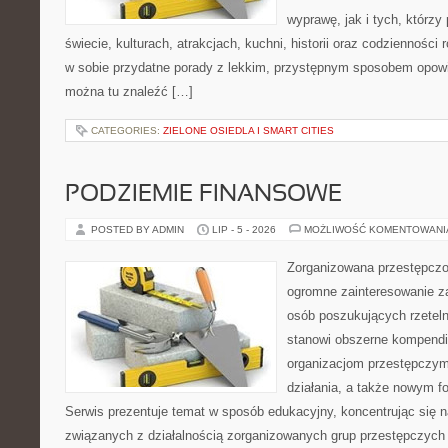
wyprawę, jak i tych, którzy 
świecie, kulturach, atrakcjach, kuchni, historii oraz codzienności
w sobie przydatne porady z lekkim, przystępnym sposobem opowi
można tu znaleźć […]
CATEGORIES:
ZIELONE OSIEDLA I SMART CITIES
PODZIEMIE FINANSOWE
POSTED BY ADMIN
LIP - 5 - 2026
MOŻLIWOŚĆ KOMENTOWAN
Zorganizowana przestępczoś
ogromne zainteresowanie za
osób poszukujących rzeteln
stanowi obszerne kompendi
organizacjom przestępczym
działania, a także nowym f
Serwis prezentuje temat w sposób edukacyjny, koncentrując się na
związanych z działalnością zorganizowanych grup przestępczych 