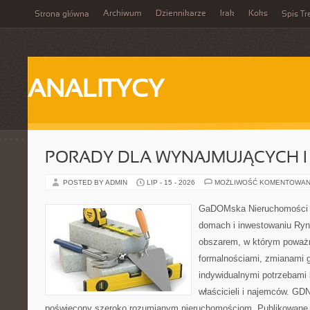
Archiwum
Dziennikarze
Irak
Koks
Strona główna
Spis Tr
ANALITYCY
PORADY DLA WYNAJMUJĄCYCH 
POSTED BY ADMIN
LIP - 15 - 2026
MOŻLIWOŚĆ KOMENTOWAN
GaDOMska Nieruchomości –
domach i inwestowaniu Ryn
obszarem, w którym poważn
formalnościami, zmianami 
indywidualnymi potrzebami 
właścicieli i najemców. GD
poświęcony szeroko rozumianym nieruchomościom. Publikowane 