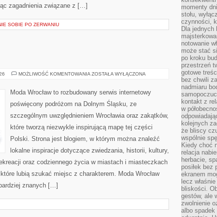
jąc zagadnienia związane z […]
momenty dnia
stołu, wyłąc
czynności, 
NIE SOBIE PO ZERWANIU
Dla jednych 
majsterkowan
notowanie w
może stać si
po kroku bu
przestrzeń 
gotowe treśc
ŚWIDNICA
026
MOŻLIWOŚĆ KOMENTOWANIA
ZOSTAŁA WYŁĄCZONA
bez chwili 
nadmiaru bo
Moda Wrocław to rozbudowany serwis internetowy
samopoczuci
kontakt z re
poświęcony podróżom na Dolnym Śląsku, ze
w półobecnoś
szczególnym uwzględnieniem Wrocławia oraz zakątków,
odpowiadają
kolejnych za
które tworzą niezwykle inspirującą mapę tej części
że bliscy cz
wspólnie spę
Polski. Strona jest blogiem, w którym można znaleźć
Kiedy choć 
lokalne inspiracje dotyczące zwiedzania, historii, kultury,
relacja nabi
herbacie, sp
 rekreacji oraz codziennego życia w miastach i miasteczkach
posiłek bez
, które lubią szukać miejsc z charakterem. Moda Wrocław
ekranem mog
lecz właśnie
jbardziej znanych […]
bliskości. 
gestów, ale 
zwolnienie o
albo spadek