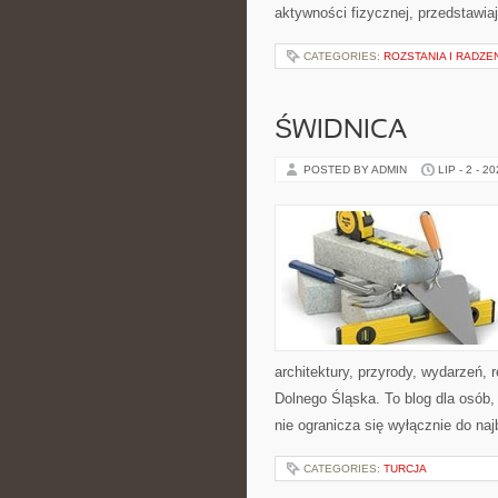
aktywności fizycznej, przedstawia
CATEGORIES:
ROZSTANIA I RADZE
ŚWIDNICA
POSTED BY ADMIN
LIP - 2 - 2
architektury, przyrody, wydarzeń,
Dolnego Śląska. To blog dla osób
nie ogranicza się wyłącznie do na
CATEGORIES:
TURCJA