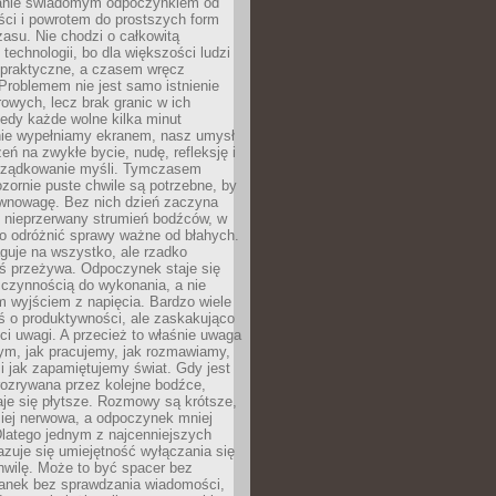
anie świadomym odpoczynkiem od
ści i powrotem do prostszych form
asu. Nie chodzi o całkowitą
 technologii, bo dla większości ludzi
iepraktyczne, a czasem wręcz
Problemem nie jest samo istnienie
rowych, lecz brak granic w ich
edy każde wolne kilka minut
ie wypełniamy ekranem, nasz umysł
zeń na zwykłe bycie, nudę, refleksję i
rządkowanie myśli. Tymczasem
ozornie puste chwile są potrzebne, by
wnowagę. Bez nich dzień zaczyna
 nieprzerwany strumień bodźców, w
no odróżnić sprawy ważne od błahych.
guje na wszystko, ale rzadko
ś przeżywa. Odpoczynek staje się
 czynnością do wykonania, a nie
 wyjściem z napięcia. Bardzo wiele
ś o produktywności, ale zaskakująco
ci uwagi. A przecież to właśnie uwaga
ym, jak pracujemy, jak rozmawiamy,
i jak zapamiętujemy świat. Gdy jest
rozrywana przez kolejne bodźce,
je się płytsze. Rozmowy są krótsze,
ziej nerwowa, a odpoczynek mniej
latego jednym z najcenniejszych
zuje się umiejętność wyłączania się
hwilę. Może to być spacer bez
ranek bez sprawdzania wiadomości,