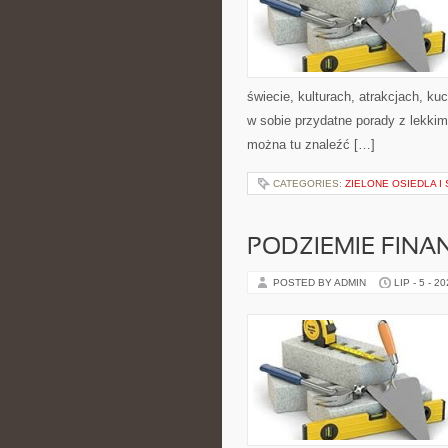
świecie, kulturach, atrakcjach, kuc
w sobie przydatne porady z lekki
można tu znaleźć […]
CATEGORIES:
ZIELONE OSIEDLA I 
PODZIEMIE FIN
POSTED BY ADMIN
LIP - 5 - 2