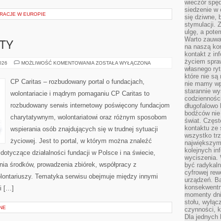
wieczór spę
siedzenie w 
RACJE W EUROPIE
się dziwne, 
stymulacji.
ulgę, a pote
Warto zauważ
KTY
na naszą kon
kontakt z in
życiem spraw
GRANTY
2026
MOŻLIWOŚĆ KOMENTOWANIA
ZOSTAŁA WYŁĄCZONA
I
własnego ry
PROJEKTY
które nie są
CP Caritas – rozbudowany portal o fundacjach,
nie mamy wp
starannie w
wolontariacie i mądrym pomaganiu CP Caritas to
codzienności
rozbudowany serwis internetowy poświęcony fundacjom
długofalowo
bodźców nie
charytatywnym, wolontariatowi oraz różnym sposobom
świat. Częs
kontaktu ze 
wspierania osób znajdujących się w trudnej sytuacji
wszystko tr
życiowej. Jest to portal, w którym można znaleźć
największym
kolejnych in
dotyczące działalności fundacji w Polsce i na świecie,
wyciszenia.
ia środków, prowadzenia zbiórek, współpracy z
być radykaln
cyfrowej rew
ontariuszy. Tematyka serwisu obejmuje między innymi
urządzeń. Ba
konsekwentn
i […]
momenty dnia
stołu, wyłąc
NE
czynności, 
Dla jednych 