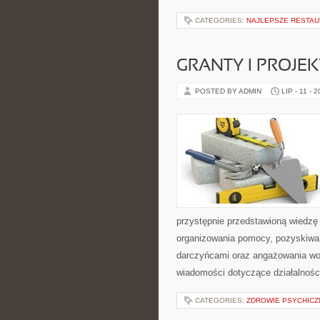
CATEGORIES:
NAJLEPSZE RESTAU
GRANTY I PROJE
POSTED BY ADMIN
LIP - 11 - 
przystępnie przedstawioną wiedzę 
organizowania pomocy, pozyskiwan
darczyńcami oraz angażowania wol
wiadomości dotyczące działalnośc
CATEGORIES:
ZDROWIE PSYCHICZ