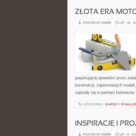
ZŁOTA ERA MOTO
POSTED BY ADMIN
LIP - 11 - 
pasjonującej opowieści przez świ
konstrukcji, zapomnianych modeli
zapisały się w pamięci kierowców.
CATEGORIES:
ZAWODY I RYWALIZ
INSPIRACJE I PR
POSTED BY ADMIN
LIP - 9 - 2