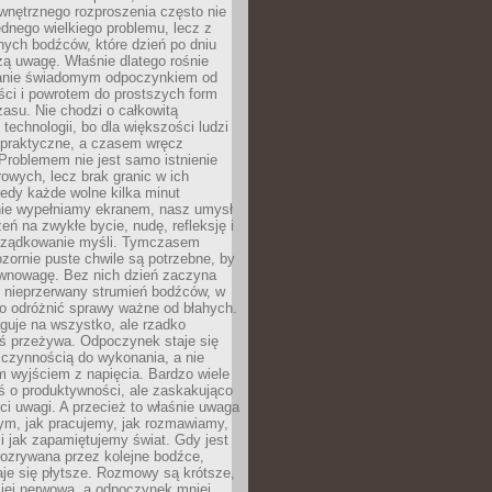
wnętrznego rozproszenia często nie
ednego wielkiego problemu, lecz z
nych bodźców, które dzień po dniu
ą uwagę. Właśnie dlatego rośnie
anie świadomym odpoczynkiem od
ści i powrotem do prostszych form
asu. Nie chodzi o całkowitą
 technologii, bo dla większości ludzi
iepraktyczne, a czasem wręcz
Problemem nie jest samo istnienie
rowych, lecz brak granic w ich
edy każde wolne kilka minut
ie wypełniamy ekranem, nasz umysł
zeń na zwykłe bycie, nudę, refleksję i
rządkowanie myśli. Tymczasem
ozornie puste chwile są potrzebne, by
wnowagę. Bez nich dzień zaczyna
 nieprzerwany strumień bodźców, w
no odróżnić sprawy ważne od błahych.
guje na wszystko, ale rzadko
ś przeżywa. Odpoczynek staje się
 czynnością do wykonania, a nie
 wyjściem z napięcia. Bardzo wiele
ś o produktywności, ale zaskakująco
ci uwagi. A przecież to właśnie uwaga
ym, jak pracujemy, jak rozmawiamy,
i jak zapamiętujemy świat. Gdy jest
rozrywana przez kolejne bodźce,
je się płytsze. Rozmowy są krótsze,
ziej nerwowa, a odpoczynek mniej