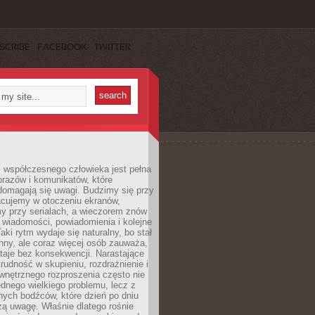
SCRIBE
FACEBOOK
TWITTER
 współczesnego człowieka jest pełna
razów i komunikatów, które
domagają się uwagi. Budzimy się przy
racujemy w otoczeniu ekranów,
 przy serialach, a wieczorem znów
wiadomości, powiadomienia i kolejne
aki rytm wydaje się naturalny, bo stał
hny, ale coraz więcej osób zauważa,
taje bez konsekwencji. Narastające
rudność w skupieniu, rozdrażnienie i
wnętrznego rozproszenia często nie
ednego wielkiego problemu, lecz z
nych bodźców, które dzień po dniu
ą uwagę. Właśnie dlatego rośnie