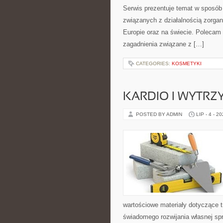
Serwis prezentuje temat w sposób 
związanych z działalnością zorga
Europie oraz na świecie. Polecam K
zagadnienia związane z […]
CATEGORIES:
KOSMETYKI
KARDIO I WYTR
POSTED BY ADMIN
LIP - 4 - 2
wartościowe materiały dotyczące t
świadomego rozwijania własnej sp