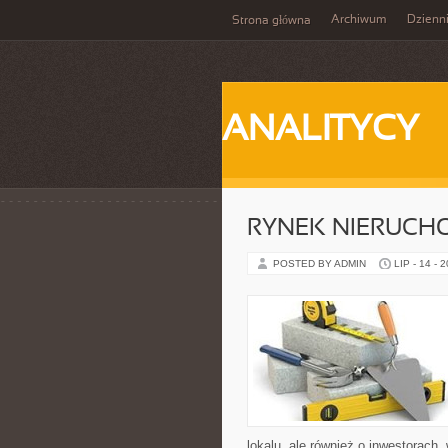
Archiwum
Dzienn
Strona główna
ANALITYCY
RYNEK NIERUCH
POSTED BY ADMIN
LIP - 14 - 
lokalu, ale również o inwestorach