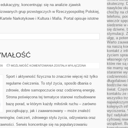
skuteczny. D
edukacyjny, koncentrując się na analizie zjawisk
nawyków oka
nizowanych grup przestępczych w Rzeczypospolitej Polskiej,
choćby na c
telefonu, po
artele Narkotykowe i Kultura i Mafia. Portal opisuje istotne
wieczór spę
siedzenie w 
się dziwne, 
stymulacji.
ulgę, a pote
Warto zauważ
na naszą kon
kontakt z in
ZYMAŁOŚĆ
życiem spraw
własnego ry
które nie są
KARDIO
026
MOŻLIWOŚĆ KOMENTOWANIA
ZOSTAŁA WYŁĄCZONA
nie mamy wp
I
WYTRZYMAŁOŚĆ
starannie w
Sport i aktywność fizyczna to znacznie więcej niż tylko
codzienności
długofalowo
regularne ćwiczenia. To styl życia, sposób dbania o
bodźców nie
świat. Częs
zdrowie, dobre samopoczucie oraz codzienną energię.
kontaktu ze 
Strona poświęcona tej tematyce stanowi rozbudowane
wszystko tr
największym
bazę porad, w którym każdy miłośnik ruchu – zarówno
kolejnych in
początkujący, jak i zaawansowany – może znaleźć
wyciszenia.
być radykaln
reningów, ćwiczeń, zdrowego stylu życia, odżywiania oraz
cyfrowej rew
urządzeń. Ba
rawności. Serwis koncentruje się na popularyzowaniu
konsekwentn