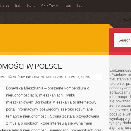
ikarze
Irak
Koks
Tagi
Tagi
Spis Treści
SUB
OMOŚCI W POLSCE
Codzienność
dźwięków, ob
RYNEK
2026
MOŻLIWOŚĆ KOMENTOWANIA
ZOSTAŁA WYŁĄCZONA
nieustannie 
NIERUCHOMOŚCI
telefonie, p
W
POLSCE
odpoczywamy
Borawska Mieszkania – obszerne kompendium o
sprawdzamy 
nieruchomościach, mieszkaniach i rynku
informacje. T
się powszec
mieszkaniowym Borawska Mieszkania to internetowy
że nie pozos
portal informacyjny poświęcony szeroko rozumianej
zmęczenie, t
poczucie we
tematyce nieruchomości. Strona została przygotowana
wynikają z j
tysięcy drob
z myślą o osobach, które interesują się wynajmem
zajmują nasz
, właścicielach nieruchomości, najemcach, pośrednikach oraz