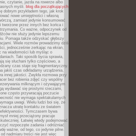
ie, czytanie, jazda na rowerze albo
łasnych myśli.
blog dla początkujących
ę dobrym przykładem tego, jak krok
dować nowe umiejętności i własną
twórczą, zamiast jedynie konsumować
i tworzone przez innych bez końca i
zatrzymania. Co ważne, odpoczynek od
dźców nie służy jedynie lepszemu
u. Pomaga także odzyskać głębszy
lacjami. Wiele rozmów prowadzimy dziś
ci, jednocześnie zerkając na ekran,
c na wiadomości lub myśląc o
daniach. Taki sposób bycia sprawia,
ują się słuchani tylko częściowo, a
dzany czas staje się fragmentaryczny.
na jakiś czas odkładamy urządzenia,
era innej jakości. Zwykła rozmowa przy
acer bez robienia zdjęć czy wspólny
 przerywania milknącym i ożywającym
ą wydawać się prostymi rzeczami,
 one często przywracają poczucie
Obecność nie wymaga spektakularnych
wymaga uwagi. Wielu ludzi boi się, że
znacza utratę kontaktu ze światem
 efektywności. Tymczasem bywa
mysł mniej przeciążony pracuje
 skuteczniej. Łatwiej wtedy podejmować
czyć rozpoczęte zadania i odróżniać
wdę ważne, od tego, co jedynie pilne.
d nadmiaru treści nie jest więc