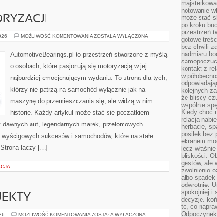
majsterkowan
notowanie w
RYZACJI
może stać si
po kroku bu
przestrzeń 
ZŁOTA
2026
MOŻLIWOŚĆ KOMENTOWANIA
ZOSTAŁA WYŁĄCZONA
gotowe treśc
ERA
bez chwili 
MOTORYZACJI
nadmiaru bo
AutomotiveBearings.pl to przestrzeń stworzone z myślą
samopoczuci
o osobach, które pasjonują się motoryzacją w jej
kontakt z re
w półobecnoś
najbardziej emocjonującym wydaniu. To strona dla tych,
odpowiadają
którzy nie patrzą na samochód wyłącznie jak na
kolejnych za
że bliscy cz
maszynę do przemieszczania się, ale widzą w nim
wspólnie spę
Kiedy choć 
historię. Każdy artykuł może stać się początkiem
relacja nabi
at dawnych aut, legendarnych marek, przełomowych
herbacie, sp
posiłek bez
, wyścigowych sukcesów i samochodów, które na stałe
ekranem mog
 Strona łączy […]
lecz właśnie
bliskości. 
gestów, ale 
ACJA
zwolnienie o
albo spadek
odwrotnie. U
spokojniej i
OJEKTY
decyzje, koń
to, co napra
Odpoczynek o
INSPIRACJE
026
MOŻLIWOŚĆ KOMENTOWANIA
ZOSTAŁA WYŁĄCZONA