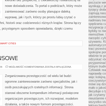
kierunki bez pośpiechu, z ciekawością i otwartością na
poczucie we
nowe doświadczenia. To portal o podróżach, który może
wynikają z j
tysięcy drob
zainteresować zarówno osoby planujące daleką
zajmują nasz
zainteresow
wyprawę, jak i tych, którzy po prostu lubią czytać o
nadmiaru tre
hni, historii oraz codzienności różnych krajów. Strona łączy
spędzania cz
rezygnację z
m, przystępnym sposobem opowiadania, dzięki czemu
byłoby to n
niemożliwe. 
narzędzi cyf
używaniu. Ki
SMART CITIES
automatyczn
traci przestr
spokojne po
właśnie te p
ANSOWE
odzyskać ró
przypominać
którym trud
PODZIEMIE
026
MOŻLIWOŚĆ KOMENTOWANIA
ZOSTAŁA WYŁĄCZONA
FINANSOWE
Człowiek rea
naprawdę co
Zorganizowana przestępczość od wielu lat budzi
więc kolejną
rzeczywistym
ogromne zainteresowanie zarówno specjalistów, jak i
mówi się dzi
osób poszukujących rzetelnych informacji. Strona
mało o jakoś
decyduje o t
stanowi obszerne kompendium informacji poświęcone
jak czytamy 
nieustannie 
organizacjom przestępczym, ich rozwojowi, modelom
wszystko sta
działania, a także nowym formom przestępczości.
lektura bard