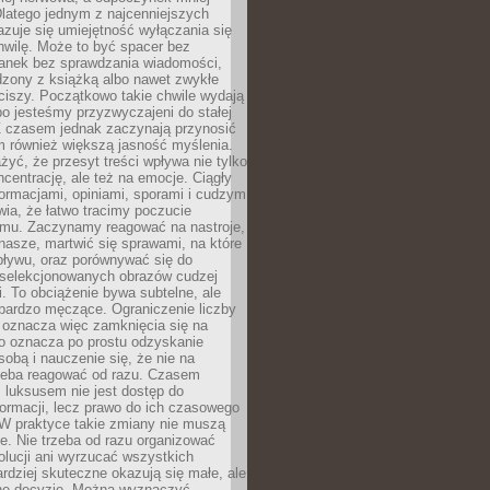
latego jednym z najcenniejszych
zuje się umiejętność wyłączania się
hwilę. Może to być spacer bez
ranek bez sprawdzania wiadomości,
dzony z książką albo nawet zwykłe
ciszy. Początkowo takie chwile wydają
bo jesteśmy przyzwyczajeni do stałej
 Z czasem jednak zaczynają przynosić
m również większą jasność myślenia.
yć, że przesyt treści wpływa nie tylko
centrację, ale też na emocje. Ciągły
formacjami, opiniami, sporami i cudzym
ia, że łatwo tracimy poczucie
tmu. Zaczynamy reagować na nastroje,
 nasze, martwić się sprawami, na które
ływu, oraz porównywać się do
yselekcjonowanych obrazów cudzej
. To obciążenie bywa subtelne, ale
 bardzo męczące. Ograniczenie liczby
 oznacza więc zamknięcia się na
to oznacza po prostu odzyskanie
sobą i nauczenie się, że nie na
zeba reagować od razu. Czasem
 luksusem nie jest dostęp do
formacji, lecz prawo do ich czasowego
 W praktyce takie zmiany nie muszą
e. Nie trzeba od razu organizować
olucji ani wyrzucać wszystkich
rdziej skuteczne okazują się małe, ale
e decyzje. Można wyznaczyć