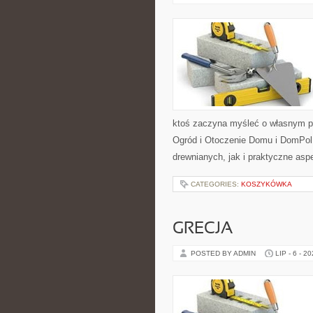
ktoś zaczyna myśleć o własnym p
Ogród i Otoczenie Domu i DomPol
drewnianych, jak i praktyczne aspe
CATEGORIES:
KOSZYKÓWKA
GRECJA
POSTED BY ADMIN
LIP - 6 - 2