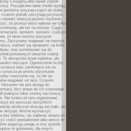
dzony z książką albo nawet zwykłe
ciszy. Początkowo takie chwile wydają
bo jesteśmy przyzwyczajeni do stałej
 Z czasem jednak zaczynają przynosić
m również większą jasność myślenia.
yć, że przesyt treści wpływa nie tylko
centrację, ale też na emocje. Ciągły
formacjami, opiniami, sporami i cudzym
ia, że łatwo tracimy poczucie
tmu. Zaczynamy reagować na nastroje,
 nasze, martwić się sprawami, na które
ływu, oraz porównywać się do
yselekcjonowanych obrazów cudzej
. To obciążenie bywa subtelne, ale
 bardzo męczące. Ograniczenie liczby
 oznacza więc zamknięcia się na
to oznacza po prostu odzyskanie
sobą i nauczenie się, że nie na
zeba reagować od razu. Czasem
 luksusem nie jest dostęp do
formacji, lecz prawo do ich czasowego
 W praktyce takie zmiany nie muszą
e. Nie trzeba od razu organizować
olucji ani wyrzucać wszystkich
rdziej skuteczne okazują się małe, ale
e decyzje. Można wyznaczyć
 bez telefonu, nie zabierać ekranu do
zyć część powiadomień albo wrócić do
które angażują uwagę w inny sposób.
będzie to gotowanie, dla innych