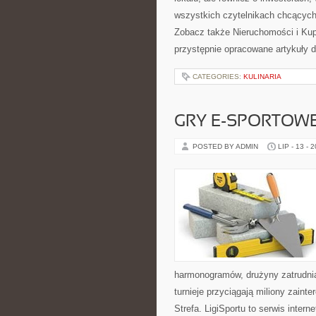
wszystkich czytelnikach chcących
Zobacz także Nieruchomości i Ku
przystępnie opracowane artykuły
CATEGORIES:
KULINARIA
GRY E-SPORTOW
POSTED BY ADMIN
LIP - 13 - 
harmonogramów, drużyny zatrudnia
turnieje przyciągają miliony zain
Strefa. LigiSportu to serwis int