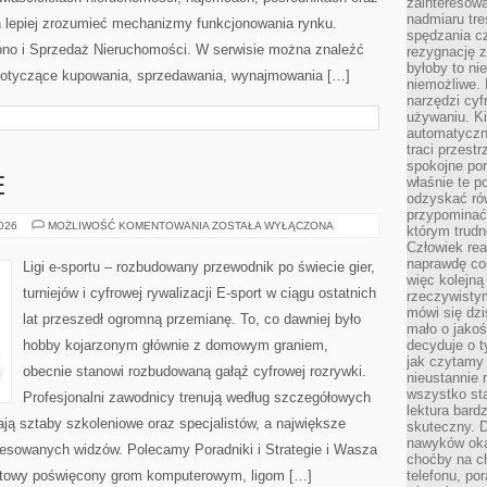
zainteresow
nadmiaru tre
 lepiej zrozumieć mechanizmy funkcjonowania rynku.
spędzania cz
pno i Sprzedaż Nieruchomości. W serwisie można znaleźć
rezygnację z
byłoby to n
 dotyczące kupowania, sprzedawania, wynajmowania […]
niemożliwe. 
narzędzi cyf
używaniu. Ki
automatyczn
traci przestr
spokojne po
właśnie te p
E
odzyskać ró
przypominać
GRY
2026
MOŻLIWOŚĆ KOMENTOWANIA
ZOSTAŁA WYŁĄCZONA
którym trud
E-
Człowiek rea
SPORTOWE
naprawdę co
Ligi e-sportu – rozbudowany przewodnik po świecie gier,
więc kolejną
turniejów i cyfrowej rywalizacji E-sport w ciągu ostatnich
rzeczywistym
mówi się dzi
lat przeszedł ogromną przemianę. To, co dawniej było
mało o jakoś
hobby kojarzonym głównie z domowym graniem,
decyduje o t
jak czytamy 
obecnie stanowi rozbudowaną gałąź cyfrowej rozrywki.
nieustannie 
wszystko sta
Profesjonalni zawodnicy trenują według szczegółowych
lektura bard
ją sztaby szkoleniowe oraz specjalistów, a największe
skuteczny. D
nawyków oka
teresowanych widzów. Polecamy Poradniki i Strategie i Wasza
choćby na c
ernetowy poświęcony grom komputerowym, ligom […]
telefonu, po