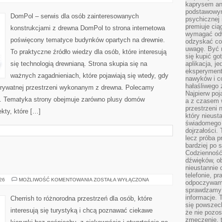
I
kaprysem ani
PROJEKTY
podstawowy
DomPol – serwis dla osób zainteresowanych
psychicznej i
premiuje ci
konstrukcjami z drewna DomPol to strona internetowa
wymagać odw
poświęcony tematyce budynków opartych na drewnie.
odzyskać co
uwagę. Być m
To praktyczne źródło wiedzy dla osób, które interesują
się kupić go
się technologią drewnianą. Strona skupia się na
aplikacja, j
eksperyment
ważnych zagadnieniach, które pojawiają się wtedy, gdy
nawyków i c
hałaśliwego 
rywatnej przestrzeni wykonanym z drewna. Polecamy
Najpierw poj
. Tematyka strony obejmuje zarówno plusy domów
a z czasem w
przestrzeni 
kty, które […]
który nieust
świadomego 
dojrzałości.
lecz próba pr
bardziej po 
Codzienność
dźwięków, ob
nieustannie 
telefonie, p
GRECJA
026
MOŻLIWOŚĆ KOMENTOWANIA
ZOSTAŁA WYŁĄCZONA
odpoczywamy
sprawdzamy 
informacje. T
Cherrish to różnorodna przestrzeń dla osób, które
się powszec
interesują się turystyką i chcą poznawać ciekawe
że nie pozos
zmęczenie, t