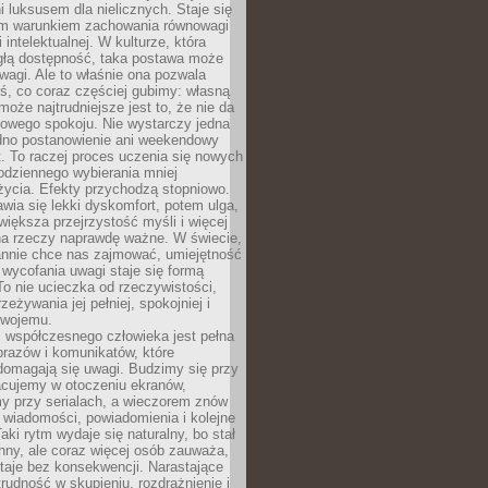
 luksusem dla nielicznych. Staje się
m warunkiem zachowania równowagi
 intelektualnej. W kulturze, która
ągłą dostępność, taka postawa może
agi. Ale to właśnie ona pozwala
ś, co coraz częściej gubimy: własną
oże najtrudniejsze jest to, że nie da
towego spokoju. Nie wystarczy jedna
edno postanowienie ani weekendowy
. To raczej proces uczenia się nowych
odziennego wybierania mniej
życia. Efekty przychodzą stopniowo.
awia się lekki dyskomfort, potem ulga,
iększa przejrzystość myśli i więcej
na rzeczy naprawdę ważne. W świecie,
annie chce nas zajmować, umiejętność
wycofania uwagi staje się formą
 To nie ucieczka od rzeczywistości,
zeżywania jej pełniej, spokojniej i
swojemu.
 współczesnego człowieka jest pełna
razów i komunikatów, które
domagają się uwagi. Budzimy się przy
racujemy w otoczeniu ekranów,
 przy serialach, a wieczorem znów
wiadomości, powiadomienia i kolejne
aki rytm wydaje się naturalny, bo stał
hny, ale coraz więcej osób zauważa,
taje bez konsekwencji. Narastające
rudność w skupieniu, rozdrażnienie i