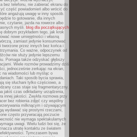
 bez telefonu, nie zabierać ekranu do
zyć część powiadomień albo wrócić do
które angażują uwagę w inny sposób.
będzie to gotowanie, dla innych
ie, czytanie, jazda na rowerze albo
łasnych myśli.
blog dla początkujących
ę dobrym przykładem tego, jak krok
dować nowe umiejętności i własną
twórczą, zamiast jedynie konsumować
i tworzone przez innych bez końca i
zatrzymania. Co ważne, odpoczynek od
dźców nie służy jedynie lepszemu
u. Pomaga także odzyskać głębszy
lacjami. Wiele rozmów prowadzimy dziś
ci, jednocześnie zerkając na ekran,
c na wiadomości lub myśląc o
daniach. Taki sposób bycia sprawia,
ują się słuchani tylko częściowo, a
dzany czas staje się fragmentaryczny.
na jakiś czas odkładamy urządzenia,
era innej jakości. Zwykła rozmowa przy
acer bez robienia zdjęć czy wspólny
 przerywania milknącym i ożywającym
ą wydawać się prostymi rzeczami,
 one często przywracają poczucie
Obecność nie wymaga spektakularnych
wymaga uwagi. Wielu ludzi boi się, że
znacza utratę kontaktu ze światem
 efektywności. Tymczasem bywa