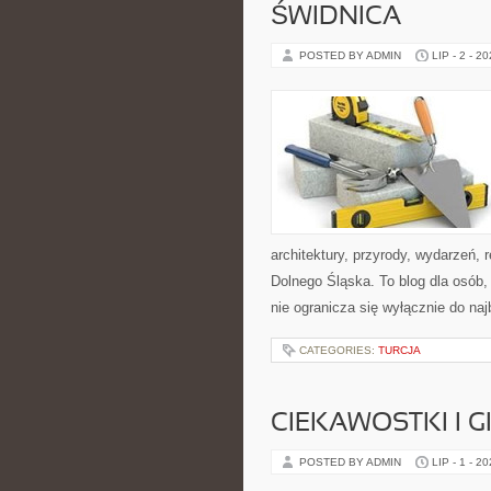
ŚWIDNICA
POSTED BY ADMIN
LIP - 2 - 2
architektury, przyrody, wydarzeń,
Dolnego Śląska. To blog dla osób
nie ogranicza się wyłącznie do na
CATEGORIES:
TURCJA
CIEKAWOSTKI I 
POSTED BY ADMIN
LIP - 1 - 2