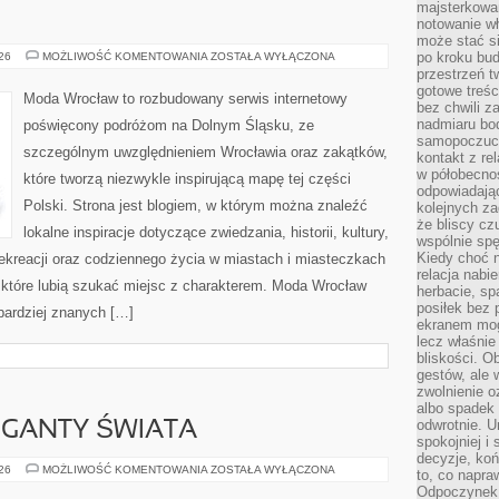
majsterkowan
notowanie w
może stać si
ŚWIDNICA
po kroku bu
026
MOŻLIWOŚĆ KOMENTOWANIA
ZOSTAŁA WYŁĄCZONA
przestrzeń 
gotowe treśc
Moda Wrocław to rozbudowany serwis internetowy
bez chwili 
nadmiaru bo
poświęcony podróżom na Dolnym Śląsku, ze
samopoczuci
szczególnym uwzględnieniem Wrocławia oraz zakątków,
kontakt z re
w półobecnoś
które tworzą niezwykle inspirującą mapę tej części
odpowiadają
Polski. Strona jest blogiem, w którym można znaleźć
kolejnych za
że bliscy cz
lokalne inspiracje dotyczące zwiedzania, historii, kultury,
wspólnie spę
Kiedy choć 
 rekreacji oraz codziennego życia w miastach i miasteczkach
relacja nabi
, które lubią szukać miejsc z charakterem. Moda Wrocław
herbacie, sp
posiłek bez
jbardziej znanych […]
ekranem mog
lecz właśnie
bliskości. 
gestów, ale 
zwolnienie o
albo spadek
odwrotnie. U
GIGANTY ŚWIATA
spokojniej i
decyzje, koń
CIEKAWOSTKI
026
MOŻLIWOŚĆ KOMENTOWANIA
ZOSTAŁA WYŁĄCZONA
to, co napra
I
Odpoczynek o
GIGANTY