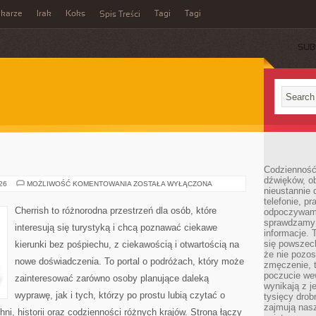
ikarze
Irak
Koks
Tagi
Tagi
Spis Treści
SUB
Codzienność
dźwięków, ob
GRECJA
026
MOŻLIWOŚĆ KOMENTOWANIA
ZOSTAŁA WYŁĄCZONA
nieustannie 
telefonie, p
Cherrish to różnorodna przestrzeń dla osób, które
odpoczywamy
sprawdzamy 
interesują się turystyką i chcą poznawać ciekawe
informacje. T
się powszec
kierunki bez pośpiechu, z ciekawością i otwartością na
że nie pozos
nowe doświadczenia. To portal o podróżach, który może
zmęczenie, t
poczucie we
zainteresować zarówno osoby planujące daleką
wynikają z j
wyprawę, jak i tych, którzy po prostu lubią czytać o
tysięcy drob
zajmują nasz
hni, historii oraz codzienności różnych krajów. Strona łączy