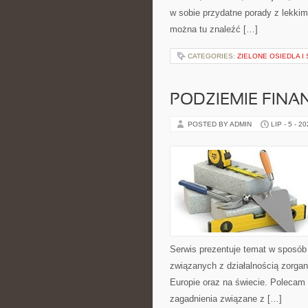
w sobie przydatne porady z lekki
można tu znaleźć […]
CATEGORIES:
ZIELONE OSIEDLA I 
PODZIEMIE FIN
POSTED BY ADMIN
LIP - 5 - 2
Serwis prezentuje temat w sposób 
związanych z działalnością zorga
Europie oraz na świecie. Polecam K
zagadnienia związane z […]