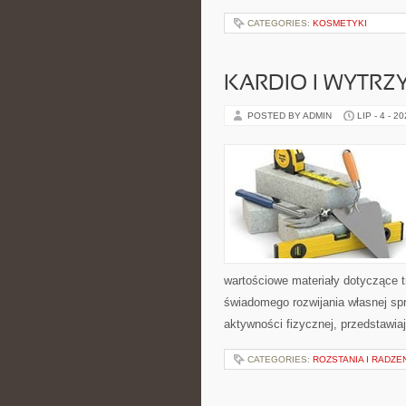
CATEGORIES:
KOSMETYKI
KARDIO I WYTR
POSTED BY ADMIN
LIP - 4 - 2
wartościowe materiały dotyczące t
świadomego rozwijania własnej sp
aktywności fizycznej, przedstawia
CATEGORIES:
ROZSTANIA I RADZE