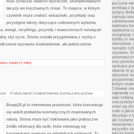
musi oznaczać wielkich wyrzeczeń, skomplikowanych
poczucie we
wynikają z j
decyzji ani kosztownych zmian. To miejsce, w którym
tysięcy drob
czytelnik może znaleźć wskazówki, przykłady oraz
zajmują nasz
zainteresow
przystępne teksty dotyczące codziennych wyborów,
nadmiaru tre
, energii, recyklingu, przyrody i nowoczesnych rozwiązań
spędzania cz
rezygnację z
alny styl życia. Strona została przygotowana z myślą o
byłoby to n
niemożliwe. 
półczesne wyzwania środowiskowe, ale jednocześnie
narzędzi cyf
używaniu. Ki
automatyczn
traci przestr
KA I CRUELTY FREE
spokojne po
właśnie te p
odzyskać ró
przypominać
którym trud
Człowiek rea
naprawdę co
EKO-
 2026
MOŻLIWOŚĆ KOMENTOWANIA
ZOSTAŁA WYŁĄCZONA
MAKIJAŻ
więc kolejną
rzeczywistym
Bioarp24.pl to internetowa przestrzeń, która koncentruje
mówi się dzi
mało o jakoś
się wokół produktów kosmetycznych inspirowanych
decyduje o t
naturą. Strona może być traktowana jako praktyczne
jak czytamy 
nieustannie 
źródło informacji dla osób, które interesują się
wszystko sta
lektura bard
kosmetykami opartymi na składnikach roślinnych. To