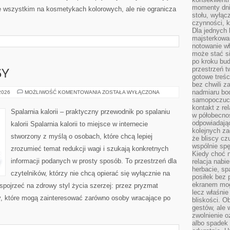
momenty dnia
e wszystkim na kosmetykach kolorowych, ale nie ogranicza
stołu, wyłąc
czynności, 
Dla jednych 
majsterkowan
notowanie w
może stać si
po kroku bu
przestrzeń 
SY
gotowe treśc
bez chwili 
nadmiaru bo
ZDROWE
 2026
MOŻLIWOŚĆ KOMENTOWANIA
ZOSTAŁA WYŁĄCZONA
PRZEPISY
samopoczuci
kontakt z re
Spalarnia kalorii – praktyczny przewodnik po spalaniu
w półobecnoś
odpowiadają
kalorii Spalarnia kalorii to miejsce w internecie
kolejnych za
stworzony z myślą o osobach, które chcą lepiej
że bliscy cz
wspólnie spę
zrozumieć temat redukcji wagi i szukają konkretnych
Kiedy choć 
informacji podanych w prosty sposób. To przestrzeń dla
relacja nabi
herbacie, sp
czytelników, którzy nie chcą opierać się wyłącznie na
posiłek bez
ekranem mog
 spojrzeć na zdrowy styl życia szerzej: przez pryzmat
lecz właśnie
ty, które mogą zainteresować zarówno osoby wracające po
bliskości. 
gestów, ale 
zwolnienie o
albo spadek