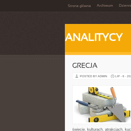
Archiwum
Dzienn
Strona główna
ANALITYCY
GRECJA
POSTED BY ADMIN
LIP - 6 - 2
świecie, kulturach, atrakcjach, kuc