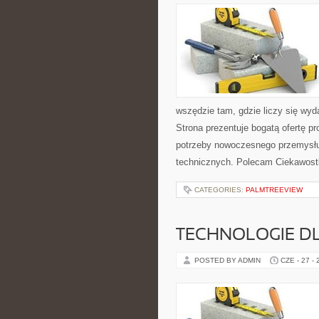
wszędzie tam, gdzie liczy się wy
Strona prezentuje bogatą ofertę pr
potrzeby nowoczesnego przemysłu
technicznych. Polecam Ciekawostki
CATEGORIES:
PALMTREEVIEW
TECHNOLOGIE D
POSTED BY ADMIN
CZE - 27 -