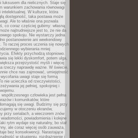
 luksusem dla nielicznych. Staje się
m warunkiem zachowania równowagi
 intelektualnej. W kulturze, która
ągłą dostępność, taka postawa może
agi. Ale to właśnie ona pozwala
ś, co coraz częściej gubimy: własną
oże najtrudniejsze jest to, że nie da
towego spokoju. Nie wystarczy jedna
edno postanowienie ani weekendowy
. To raczej proces uczenia się nowych
odziennego wybierania mniej
życia. Efekty przychodzą stopniowo.
awia się lekki dyskomfort, potem ulga,
iększa przejrzystość myśli i więcej
na rzeczy naprawdę ważne. W świecie,
annie chce nas zajmować, umiejętność
wycofania uwagi staje się formą
 To nie ucieczka od rzeczywistości,
zeżywania jej pełniej, spokojniej i
swojemu.
 współczesnego człowieka jest pełna
razów i komunikatów, które
domagają się uwagi. Budzimy się przy
racujemy w otoczeniu ekranów,
 przy serialach, a wieczorem znów
wiadomości, powiadomienia i kolejne
aki rytm wydaje się naturalny, bo stał
hny, ale coraz więcej osób zauważa,
taje bez konsekwencji. Narastające
rudność w skupieniu, rozdrażnienie i