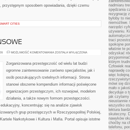
zainteresow
nadmiaru tre
m, przystępnym sposobem opowiadania, dzięki czemu
spędzania cz
rezygnację z
byłoby to n
niemożliwe. 
SMART CITIES
narzędzi cyf
używaniu. Ki
automatyczn
traci przestr
ANSOWE
spokojne po
właśnie te p
PODZIEMIE
026
MOŻLIWOŚĆ KOMENTOWANIA
ZOSTAŁA WYŁĄCZONA
odzyskać ró
FINANSOWE
przypominać
którym trud
Zorganizowana przestępczość od wielu lat budzi
Człowiek rea
ogromne zainteresowanie zarówno specjalistów, jak i
naprawdę co
więc kolejną
osób poszukujących rzetelnych informacji. Strona
rzeczywistym
mówi się dzi
stanowi obszerne kompendium informacji poświęcone
mało o jakoś
organizacjom przestępczym, ich rozwojowi, modelom
decyduje o t
jak czytamy 
działania, a także nowym formom przestępczości.
nieustannie 
edukacyjny, koncentrując się na analizie zjawisk
wszystko sta
lektura bard
nizowanych grup przestępczych w Rzeczypospolitej Polskiej,
skuteczny. D
nawyków oka
artele Narkotykowe i Kultura i Mafia. Portal opisuje istotne
choćby na c
telefonu, po