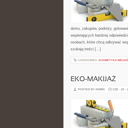
domu, zakupów, podróży, gotowania
wspierających bardziej odpowiedzi
osobach, które chcą odkrywać ws
szukają treści […]
CATEGORIES:
KOSMETYKA WEGAŃS
EKO-MAKIJAŻ
POSTED BY ADMIN
CZE - 20 -