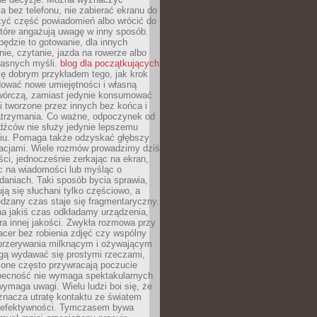
 bez telefonu, nie zabierać ekranu do
zyć część powiadomień albo wrócić do
które angażują uwagę w inny sposób.
będzie to gotowanie, dla innych
ie, czytanie, jazda na rowerze albo
łasnych myśli.
blog dla początkujących
ę dobrym przykładem tego, jak krok
dować nowe umiejętności i własną
twórczą, zamiast jedynie konsumować
i tworzone przez innych bez końca i
zatrzymania. Co ważne, odpoczynek od
dźców nie służy jedynie lepszemu
u. Pomaga także odzyskać głębszy
lacjami. Wiele rozmów prowadzimy dziś
ci, jednocześnie zerkając na ekran,
c na wiadomości lub myśląc o
daniach. Taki sposób bycia sprawia,
ują się słuchani tylko częściowo, a
dzany czas staje się fragmentaryczny.
na jakiś czas odkładamy urządzenia,
era innej jakości. Zwykła rozmowa przy
acer bez robienia zdjęć czy wspólny
 przerywania milknącym i ożywającym
ą wydawać się prostymi rzeczami,
 one często przywracają poczucie
Obecność nie wymaga spektakularnych
wymaga uwagi. Wielu ludzi boi się, że
znacza utratę kontaktu ze światem
 efektywności. Tymczasem bywa