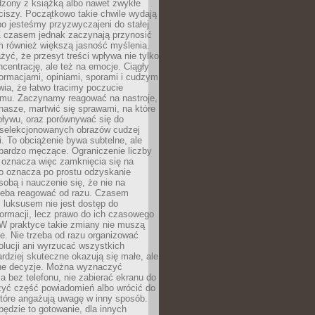
dzony z książką albo nawet zwykłe
ciszy. Początkowo takie chwile wydają
bo jesteśmy przyzwyczajeni do stałej
 Z czasem jednak zaczynają przynosić
m również większą jasność myślenia.
yć, że przesyt treści wpływa nie tylko
centrację, ale też na emocje. Ciągły
formacjami, opiniami, sporami i cudzym
ia, że łatwo tracimy poczucie
tmu. Zaczynamy reagować na nastroje,
 nasze, martwić się sprawami, na które
ływu, oraz porównywać się do
yselekcjonowanych obrazów cudzej
. To obciążenie bywa subtelne, ale
 bardzo męczące. Ograniczenie liczby
 oznacza więc zamknięcia się na
to oznacza po prostu odzyskanie
sobą i nauczenie się, że nie na
zeba reagować od razu. Czasem
 luksusem nie jest dostęp do
formacji, lecz prawo do ich czasowego
 W praktyce takie zmiany nie muszą
e. Nie trzeba od razu organizować
olucji ani wyrzucać wszystkich
rdziej skuteczne okazują się małe, ale
e decyzje. Można wyznaczyć
 bez telefonu, nie zabierać ekranu do
zyć część powiadomień albo wrócić do
które angażują uwagę w inny sposób.
będzie to gotowanie, dla innych