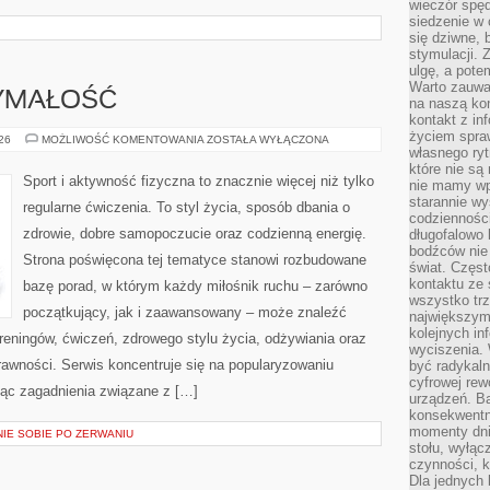
wieczór spę
siedzenie w 
się dziwne, 
stymulacji.
ulgę, a pote
Warto zauważ
ZYMAŁOŚĆ
na naszą kon
kontakt z in
życiem spraw
KARDIO
026
MOŻLIWOŚĆ KOMENTOWANIA
ZOSTAŁA WYŁĄCZONA
I
własnego ry
WYTRZYMAŁOŚĆ
które nie są
Sport i aktywność fizyczna to znacznie więcej niż tylko
nie mamy wp
starannie w
regularne ćwiczenia. To styl życia, sposób dbania o
codzienności
zdrowie, dobre samopoczucie oraz codzienną energię.
długofalowo
bodźców nie
Strona poświęcona tej tematyce stanowi rozbudowane
świat. Częs
kontaktu ze 
bazę porad, w którym każdy miłośnik ruchu – zarówno
wszystko tr
początkujący, jak i zaawansowany – może znaleźć
największym
kolejnych in
reningów, ćwiczeń, zdrowego stylu życia, odżywiania oraz
wyciszenia.
rawności. Serwis koncentruje się na popularyzowaniu
być radykaln
cyfrowej rew
jąc zagadnienia związane z […]
urządzeń. Ba
konsekwentn
momenty dnia
NIE SOBIE PO ZERWANIU
stołu, wyłąc
czynności, 
Dla jednych 