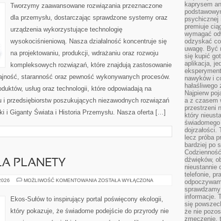
ŚWIATA
kaprysem ani
Tworzymy zaawansowane rozwiązania przeznaczone
podstawowy
dla przemysłu, dostarczając sprawdzone systemy oraz
psychicznej i
premiuje ci
urządzenia wykorzystujące technologię
wymagać odw
wysokociśnieniową. Nasza działalność koncentruje się
odzyskać co
uwagę. Być m
na projektowaniu, produkcji, wdrażaniu oraz rozwoju
się kupić go
aplikacja, j
kompleksowych rozwiązań, które znajdują zastosowanie
eksperyment
dajność, staranność oraz pewność wykonywanych procesów.
nawyków i c
hałaśliwego 
oduktów, usług oraz technologii, które odpowiadają na
Najpierw poj
 i przedsiębiorstw poszukujących niezawodnych rozwiązań
a z czasem w
przestrzeni 
 i Giganty Świata i Historia Przemysłu. Nasza oferta […]
który nieust
świadomego 
dojrzałości.
lecz próba pr
bardziej po 
Codzienność
dźwięków, ob
LA PLANETY
nieustannie 
telefonie, p
TECHNOLOGIE
 2026
MOŻLIWOŚĆ KOMENTOWANIA
ZOSTAŁA WYŁĄCZONA
odpoczywamy
DLA
sprawdzamy 
PLANETY
informacje. T
Ekos-Sułów to inspirujący portal poświęcony ekologii,
się powszec
który pokazuje, że świadome podejście do przyrody nie
że nie pozos
zmęczenie, t