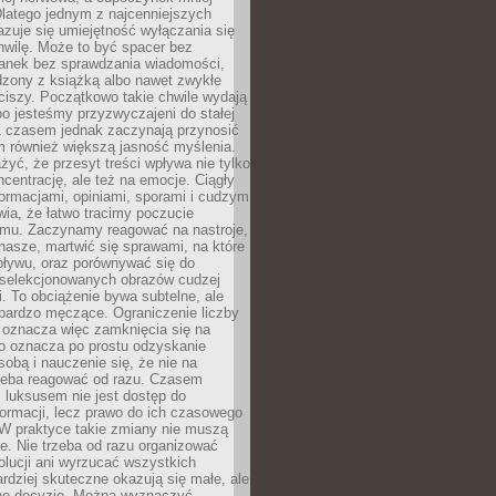
latego jednym z najcenniejszych
zuje się umiejętność wyłączania się
hwilę. Może to być spacer bez
ranek bez sprawdzania wiadomości,
dzony z książką albo nawet zwykłe
ciszy. Początkowo takie chwile wydają
bo jesteśmy przyzwyczajeni do stałej
 Z czasem jednak zaczynają przynosić
m również większą jasność myślenia.
yć, że przesyt treści wpływa nie tylko
centrację, ale też na emocje. Ciągły
formacjami, opiniami, sporami i cudzym
ia, że łatwo tracimy poczucie
tmu. Zaczynamy reagować na nastroje,
 nasze, martwić się sprawami, na które
ływu, oraz porównywać się do
yselekcjonowanych obrazów cudzej
. To obciążenie bywa subtelne, ale
 bardzo męczące. Ograniczenie liczby
 oznacza więc zamknięcia się na
to oznacza po prostu odzyskanie
sobą i nauczenie się, że nie na
zeba reagować od razu. Czasem
 luksusem nie jest dostęp do
formacji, lecz prawo do ich czasowego
 W praktyce takie zmiany nie muszą
e. Nie trzeba od razu organizować
olucji ani wyrzucać wszystkich
rdziej skuteczne okazują się małe, ale
e decyzje. Można wyznaczyć