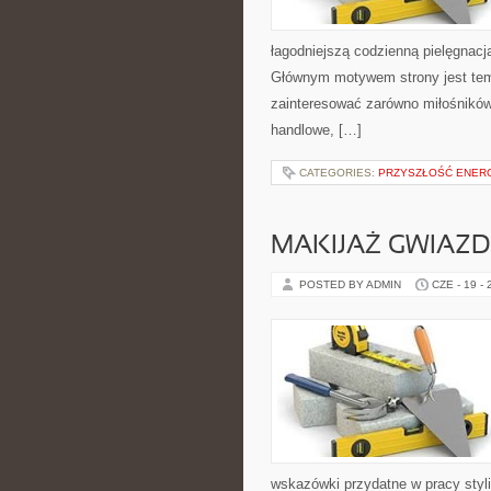
łagodniejszą codzienną pielęgnacj
Głównym motywem strony jest tema
zainteresować zarówno miłośników
handlowe, […]
CATEGORIES:
PRZYSZŁOŚĆ ENERG
MAKIJAŻ GWIAZD
POSTED BY ADMIN
CZE - 19 -
wskazówki przydatne w pracy styli