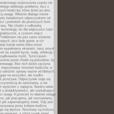
wnętrznego rozproszenia często nie
ednego wielkiego problemu, lecz z
nych bodźców, które dzień po dniu
ą uwagę. Właśnie dlatego rośnie
anie świadomym odpoczynkiem od
ści i powrotem do prostszych form
asu. Nie chodzi o całkowitą
 technologii, bo dla większości ludzi
iepraktyczne, a czasem wręcz
Problemem nie jest samo istnienie
rowych, lecz brak granic w ich
edy każde wolne kilka minut
ie wypełniamy ekranem, nasz umysł
zeń na zwykłe bycie, nudę, refleksję i
rządkowanie myśli. Tymczasem
ozornie puste chwile są potrzebne, by
wnowagę. Bez nich dzień zaczyna
 nieprzerwany strumień bodźców, w
no odróżnić sprawy ważne od błahych.
guje na wszystko, ale rzadko
ś przeżywa. Odpoczynek staje się
 czynnością do wykonania, a nie
 wyjściem z napięcia. Bardzo wiele
ś o produktywności, ale zaskakująco
ci uwagi. A przecież to właśnie uwaga
ym, jak pracujemy, jak rozmawiamy,
i jak zapamiętujemy świat. Gdy jest
rozrywana przez kolejne bodźce,
je się płytsze. Rozmowy są krótsze,
ziej nerwowa, a odpoczynek mniej