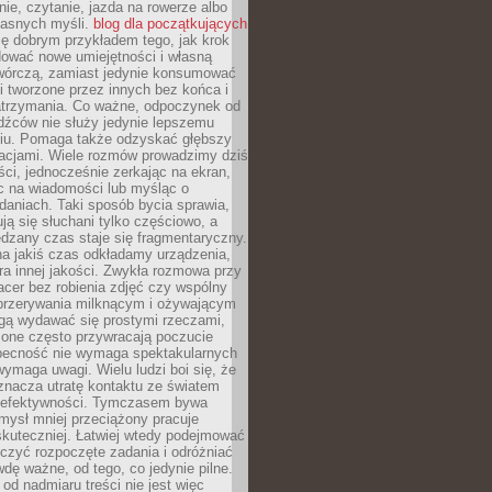
ie, czytanie, jazda na rowerze albo
łasnych myśli.
blog dla początkujących
ę dobrym przykładem tego, jak krok
dować nowe umiejętności i własną
twórczą, zamiast jedynie konsumować
i tworzone przez innych bez końca i
zatrzymania. Co ważne, odpoczynek od
dźców nie służy jedynie lepszemu
u. Pomaga także odzyskać głębszy
lacjami. Wiele rozmów prowadzimy dziś
ci, jednocześnie zerkając na ekran,
c na wiadomości lub myśląc o
daniach. Taki sposób bycia sprawia,
ują się słuchani tylko częściowo, a
dzany czas staje się fragmentaryczny.
na jakiś czas odkładamy urządzenia,
era innej jakości. Zwykła rozmowa przy
acer bez robienia zdjęć czy wspólny
 przerywania milknącym i ożywającym
ą wydawać się prostymi rzeczami,
 one często przywracają poczucie
Obecność nie wymaga spektakularnych
wymaga uwagi. Wielu ludzi boi się, że
znacza utratę kontaktu ze światem
 efektywności. Tymczasem bywa
mysł mniej przeciążony pracuje
 skuteczniej. Łatwiej wtedy podejmować
czyć rozpoczęte zadania i odróżniać
wdę ważne, od tego, co jedynie pilne.
d nadmiaru treści nie jest więc