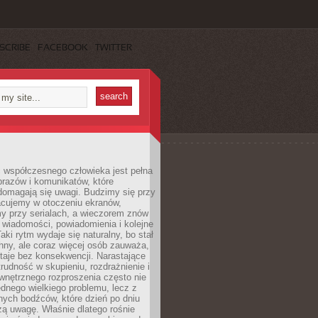
SCRIBE
FACEBOOK
TWITTER
 współczesnego człowieka jest pełna
razów i komunikatów, które
domagają się uwagi. Budzimy się przy
racujemy w otoczeniu ekranów,
 przy serialach, a wieczorem znów
wiadomości, powiadomienia i kolejne
aki rytm wydaje się naturalny, bo stał
hny, ale coraz więcej osób zauważa,
taje bez konsekwencji. Narastające
rudność w skupieniu, rozdrażnienie i
wnętrznego rozproszenia często nie
ednego wielkiego problemu, lecz z
nych bodźców, które dzień po dniu
ą uwagę. Właśnie dlatego rośnie