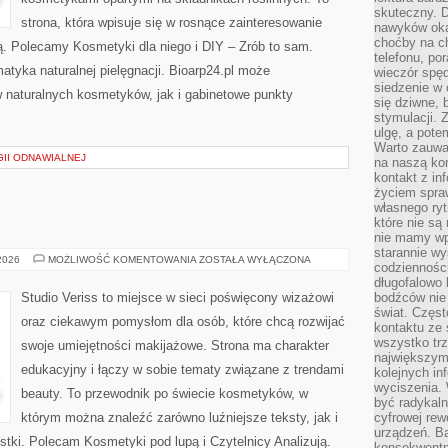
skuteczny. D
strona, która wpisuje się w rosnące zainteresowanie
nawyków oka
choćby na c
ą. Polecamy Kosmetyki dla niego i DIY – Zrób to sam.
telefonu, po
tyka naturalnej pielęgnacji. Bioarp24.pl może
wieczór spę
siedzenie w 
 naturalnych kosmetyków, jak i gabinetowe punkty
się dziwne, 
stymulacji.
ulgę, a pote
Warto zauważ
II ODNAWIALNEJ
na naszą kon
kontakt z in
życiem spraw
własnego ry
które nie są
nie mamy wp
starannie w
MAKIJAŻ
 2026
MOŻLIWOŚĆ KOMENTOWANIA
ZOSTAŁA WYŁĄCZONA
codzienności
GWIAZD
długofalowo
Studio Veriss to miejsce w sieci poświęcony wizażowi
bodźców nie
świat. Częs
oraz ciekawym pomysłom dla osób, które chcą rozwijać
kontaktu ze 
wszystko tr
swoje umiejętności makijażowe. Strona ma charakter
największym
edukacyjny i łączy w sobie tematy związane z trendami
kolejnych in
wyciszenia.
beauty. To przewodnik po świecie kosmetyków, w
być radykaln
którym można znaleźć zarówno luźniejsze teksty, jak i
cyfrowej rew
urządzeń. Ba
stki. Polecam Kosmetyki pod lupą i Czytelnicy Analizują.
konsekwentn