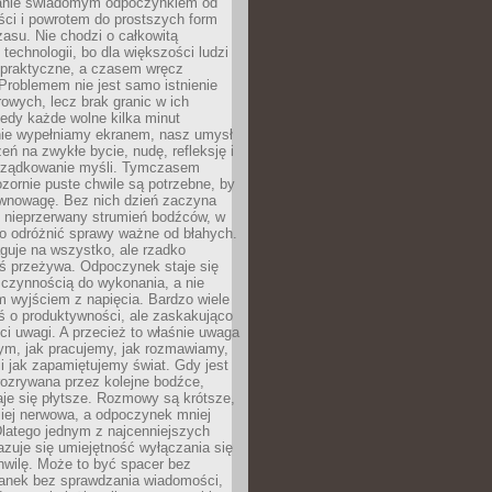
anie świadomym odpoczynkiem od
ści i powrotem do prostszych form
asu. Nie chodzi o całkowitą
 technologii, bo dla większości ludzi
iepraktyczne, a czasem wręcz
Problemem nie jest samo istnienie
rowych, lecz brak granic w ich
edy każde wolne kilka minut
ie wypełniamy ekranem, nasz umysł
zeń na zwykłe bycie, nudę, refleksję i
rządkowanie myśli. Tymczasem
ozornie puste chwile są potrzebne, by
wnowagę. Bez nich dzień zaczyna
 nieprzerwany strumień bodźców, w
no odróżnić sprawy ważne od błahych.
guje na wszystko, ale rzadko
ś przeżywa. Odpoczynek staje się
 czynnością do wykonania, a nie
 wyjściem z napięcia. Bardzo wiele
ś o produktywności, ale zaskakująco
ci uwagi. A przecież to właśnie uwaga
ym, jak pracujemy, jak rozmawiamy,
i jak zapamiętujemy świat. Gdy jest
rozrywana przez kolejne bodźce,
je się płytsze. Rozmowy są krótsze,
ziej nerwowa, a odpoczynek mniej
latego jednym z najcenniejszych
zuje się umiejętność wyłączania się
hwilę. Może to być spacer bez
ranek bez sprawdzania wiadomości,