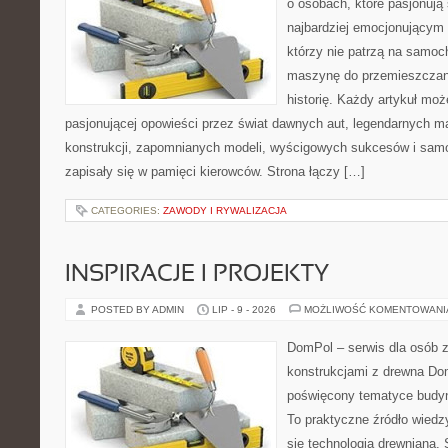
o osobach, które pasjonują 
najbardziej emocjonującym 
którzy nie patrzą na samoc
maszynę do przemieszczani
historię. Każdy artykuł mo
pasjonującej opowieści przez świat dawnych aut, legendarnych 
konstrukcji, zapomnianych modeli, wyścigowych sukcesów i samo
zapisały się w pamięci kierowców. Strona łączy […]
CATEGORIES:
ZAWODY I RYWALIZACJA
INSPIRACJE I PROJEKTY
POSTED BY ADMIN
LIP - 9 - 2026
MOŻLIWOŚĆ KOMENTOWAN
DomPol – serwis dla osób 
konstrukcjami z drewna Dom
poświęcony tematyce budyn
To praktyczne źródło wiedzy
się technologią drewnianą. 