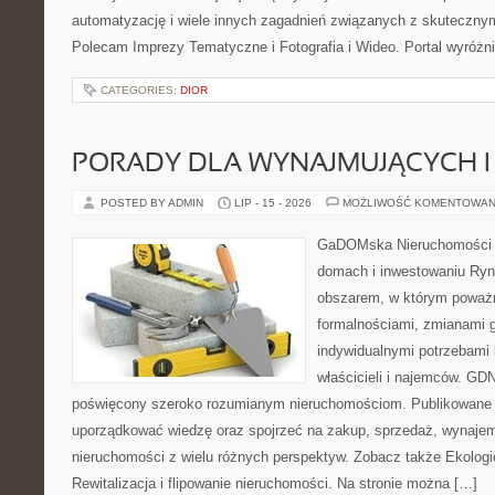
automatyzację i wiele innych zagadnień związanych z skutecznym
Polecam Imprezy Tematyczne i Fotografia i Wideo. Portal wyróż
CATEGORIES:
DIOR
PORADY DLA WYNAJMUJĄCYCH 
POSTED BY ADMIN
LIP - 15 - 2026
MOŻLIWOŚĆ KOMENTOWAN
GaDOMska Nieruchomości –
domach i inwestowaniu Ryn
obszarem, w którym poważn
formalnościami, zmianami 
indywidualnymi potrzebami 
właścicieli i najemców. GD
poświęcony szeroko rozumianym nieruchomościom. Publikowane 
uporządkować wiedzę oraz spojrzeć na zakup, sprzedaż, wynajem
nieruchomości z wielu różnych perspektyw. Zobacz także Ekologi
Rewitalizacja i flipowanie nieruchomości. Na stronie można […]