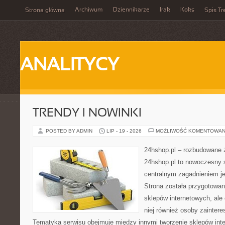
Archiwum
Dziennikarze
Irak
Koks
Strona główna
Spis Tr
ANALITYCY
TRENDY I NOWINKI
POSTED BY ADMIN
LIP - 19 - 2026
MOŻLIWOŚĆ KOMENTOWAN
24hshop.pl – rozbudowane 
24hshop.pl to nowoczesny s
centralnym zagadnieniem je
Strona została przygotowan
sklepów internetowych, ale
niej również osoby zainter
Tematyka serwisu obejmuje między innymi tworzenie sklepów inte