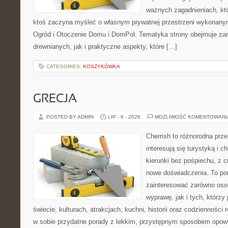
ważnych zagadnieniach, któ
ktoś zaczyna myśleć o własnym prywatnej przestrzeni wykonan
Ogród i Otoczenie Domu i DomPol. Tematyka strony obejmuje z
drewnianych, jak i praktyczne aspekty, które […]
CATEGORIES:
KOSZYKÓWKA
GRECJA
POSTED BY ADMIN
LIP - 6 - 2026
MOŻLIWOŚĆ KOMENTOWAN
Cherrish to różnorodna prze
interesują się turystyką i
kierunki bez pośpiechu, z c
nowe doświadczenia. To por
zainteresować zarówno oso
wyprawę, jak i tych, którzy 
świecie, kulturach, atrakcjach, kuchni, historii oraz codzienności
w sobie przydatne porady z lekkim, przystępnym sposobem opowi