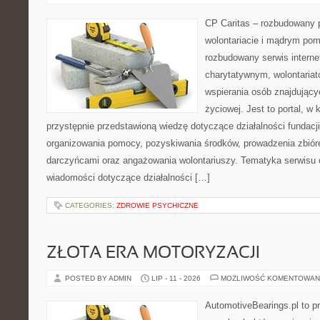
CP Caritas – rozbudowany p
wolontariacie i mądrym pom
rozbudowany serwis intern
charytatywnym, wolontaria
wspierania osób znajdującyc
życiowej. Jest to portal, 
przystępnie przedstawioną wiedzę dotyczące działalności fundacji
organizowania pomocy, pozyskiwania środków, prowadzenia zbiór
darczyńcami oraz angażowania wolontariuszy. Tematyka serwisu 
wiadomości dotyczące działalności […]
CATEGORIES:
ZDROWIE PSYCHICZNE
ZŁOTA ERA MOTORYZACJI
POSTED BY ADMIN
LIP - 11 - 2026
MOŻLIWOŚĆ KOMENTOWAN
AutomotiveBearings.pl to p