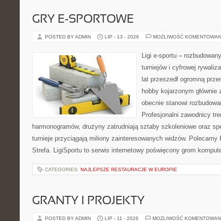
GRY E-SPORTOWE
POSTED BY ADMIN
LIP - 13 - 2026
MOŻLIWOŚĆ KOMENTOWAN
Ligi e-sportu – rozbudowany
turniejów i cyfrowej rywaliz
lat przeszedł ogromną prze
hobby kojarzonym głównie
obecnie stanowi rozbudowan
Profesjonalni zawodnicy tr
harmonogramów, drużyny zatrudniają sztaby szkoleniowe oraz spe
turnieje przyciągają miliony zainteresowanych widzów. Polecamy P
Strefa. LigiSportu to serwis internetowy poświęcony grom kompu
CATEGORIES:
NAJLEPSZE RESTAURACJE W EUROPIE
GRANTY I PROJEKTY
POSTED BY ADMIN
LIP - 11 - 2026
MOŻLIWOŚĆ KOMENTOWAN