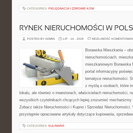
CATEGORIES:
PIELĘGNACJA I ZDROWIE KONI
RYNEK NIERUCHOMOŚCI W POL
POSTED BY ADMIN
LIP - 14 - 2026
MOŻLIWOŚĆ KOMENTOWAN
Borawska Mieszkania – ob
nieruchomościach, mieszka
mieszkaniowym Borawska Mi
portal informacyjny poświę
tematyce nieruchomości. S
z myślą o osobach, które i
lokalu, ale również o inwestorach, właścicielach nieruchomości, 
wszystkich czytelnikach chcących lepiej zrozumieć mechanizmy 
Zobacz także Nieruchomości i Kupno i Sprzedaż Nieruchomości.
przystępnie opracowane artykuły dotyczące kupowania, sprzeda
CATEGORIES:
KULINARIA