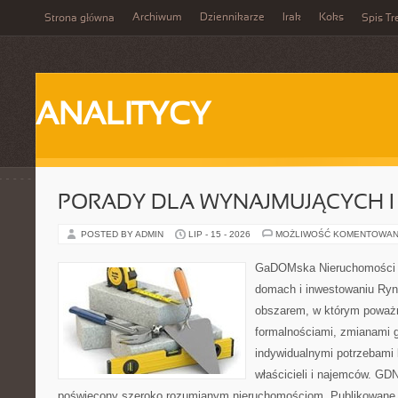
Archiwum
Dziennikarze
Irak
Koks
Strona główna
Spis Tr
ANALITYCY
PORADY DLA WYNAJMUJĄCYCH 
POSTED BY ADMIN
LIP - 15 - 2026
MOŻLIWOŚĆ KOMENTOWAN
GaDOMska Nieruchomości –
domach i inwestowaniu Ryn
obszarem, w którym poważn
formalnościami, zmianami 
indywidualnymi potrzebami 
właścicieli i najemców. GD
poświęcony szeroko rozumianym nieruchomościom. Publikowane 