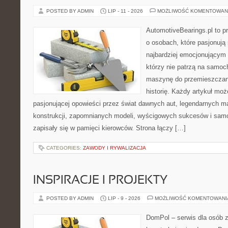
POSTED BY ADMIN
LIP - 11 - 2026
MOŻLIWOŚĆ KOMENTOWAN
AutomotiveBearings.pl to p
o osobach, które pasjonują 
najbardziej emocjonującym 
którzy nie patrzą na samoc
maszynę do przemieszczani
historię. Każdy artykuł mo
pasjonującej opowieści przez świat dawnych aut, legendarnych 
konstrukcji, zapomnianych modeli, wyścigowych sukcesów i samo
zapisały się w pamięci kierowców. Strona łączy […]
CATEGORIES:
ZAWODY I RYWALIZACJA
INSPIRACJE I PROJEKTY
POSTED BY ADMIN
LIP - 9 - 2026
MOŻLIWOŚĆ KOMENTOWAN
DomPol – serwis dla osób 