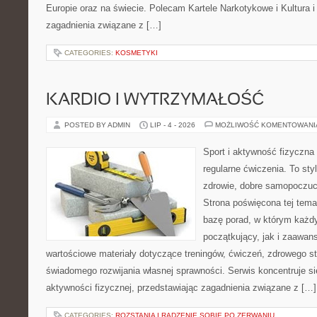
Europie oraz na świecie. Polecam Kartele Narkotykowe i Kultura i 
zagadnienia związane z […]
CATEGORIES:
KOSMETYKI
KARDIO I WYTRZYMAŁOŚĆ
POSTED BY ADMIN
LIP - 4 - 2026
MOŻLIWOŚĆ KOMENTOWAN
Sport i aktywność fizyczna 
regularne ćwiczenia. To sty
zdrowie, dobre samopoczuci
Strona poświęcona tej tem
bazę porad, w którym każdy
początkujący, jak i zaawa
wartościowe materiały dotyczące treningów, ćwiczeń, zdrowego st
świadomego rozwijania własnej sprawności. Serwis koncentruje s
aktywności fizycznej, przedstawiając zagadnienia związane z […]
CATEGORIES:
ROZSTANIA I RADZENIE SOBIE PO ZERWANIU