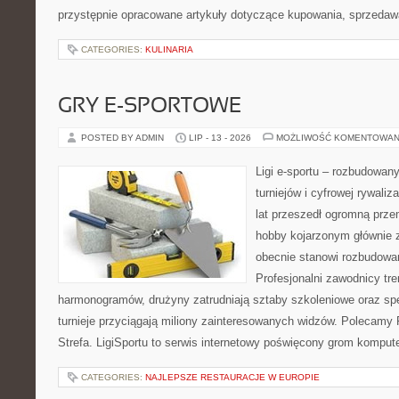
przystępnie opracowane artykuły dotyczące kupowania, sprzeda
CATEGORIES:
KULINARIA
GRY E-SPORTOWE
POSTED BY ADMIN
LIP - 13 - 2026
MOŻLIWOŚĆ KOMENTOWAN
Ligi e-sportu – rozbudowany
turniejów i cyfrowej rywaliz
lat przeszedł ogromną prze
hobby kojarzonym głównie
obecnie stanowi rozbudowan
Profesjonalni zawodnicy tr
harmonogramów, drużyny zatrudniają sztaby szkoleniowe oraz spe
turnieje przyciągają miliony zainteresowanych widzów. Polecamy P
Strefa. LigiSportu to serwis internetowy poświęcony grom kompu
CATEGORIES:
NAJLEPSZE RESTAURACJE W EUROPIE