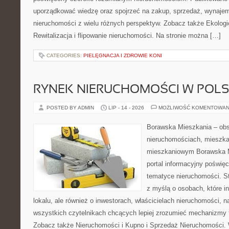
uporządkować wiedzę oraz spojrzeć na zakup, sprzedaż, wynajem
nieruchomości z wielu różnych perspektyw. Zobacz także Ekologi
Rewitalizacja i flipowanie nieruchomości. Na stronie można […]
CATEGORIES:
PIELĘGNACJA I ZDROWIE KONI
RYNEK NIERUCHOMOŚCI W POL
POSTED BY ADMIN
LIP - 14 - 2026
MOŻLIWOŚĆ KOMENTOWAN
Borawska Mieszkania – ob
nieruchomościach, mieszka
mieszkaniowym Borawska Mi
portal informacyjny poświę
tematyce nieruchomości. S
z myślą o osobach, które i
lokalu, ale również o inwestorach, właścicielach nieruchomości, 
wszystkich czytelnikach chcących lepiej zrozumieć mechanizmy 
Zobacz także Nieruchomości i Kupno i Sprzedaż Nieruchomości.