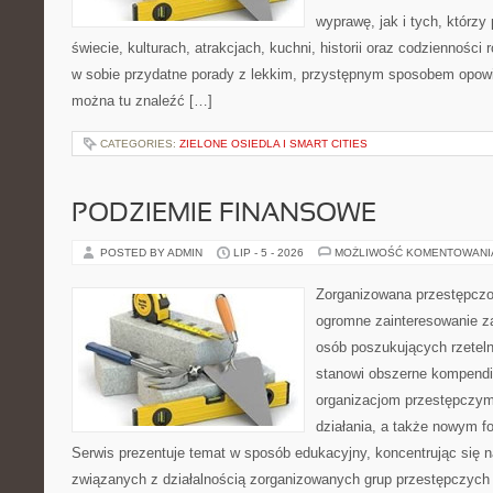
wyprawę, jak i tych, którzy 
świecie, kulturach, atrakcjach, kuchni, historii oraz codzienności
w sobie przydatne porady z lekkim, przystępnym sposobem opowi
można tu znaleźć […]
CATEGORIES:
ZIELONE OSIEDLA I SMART CITIES
PODZIEMIE FINANSOWE
POSTED BY ADMIN
LIP - 5 - 2026
MOŻLIWOŚĆ KOMENTOWAN
Zorganizowana przestępczoś
ogromne zainteresowanie za
osób poszukujących rzeteln
stanowi obszerne kompendi
organizacjom przestępczym
działania, a także nowym f
Serwis prezentuje temat w sposób edukacyjny, koncentrując się na
związanych z działalnością zorganizowanych grup przestępczych 