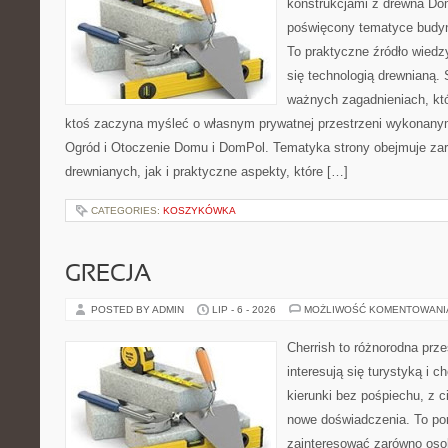
konstrukcjami z drewna Dom
poświęcony tematyce budyn
To praktyczne źródło wiedzy
się technologią drewnianą. 
ważnych zagadnieniach, któ
ktoś zaczyna myśleć o własnym prywatnej przestrzeni wykonan
Ogród i Otoczenie Domu i DomPol. Tematyka strony obejmuje z
drewnianych, jak i praktyczne aspekty, które […]
CATEGORIES:
KOSZYKÓWKA
GRECJA
POSTED BY ADMIN
LIP - 6 - 2026
MOŻLIWOŚĆ KOMENTOWAN
Cherrish to różnorodna prze
interesują się turystyką i
kierunki bez pośpiechu, z c
nowe doświadczenia. To por
zainteresować zarówno oso