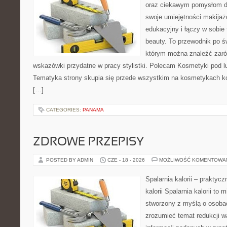
oraz ciekawym pomysłom dl
swoje umiejętności makijaż
edukacyjny i łączy w sobie
beauty. To przewodnik po 
którym można znaleźć zarów
wskazówki przydatne w pracy stylistki. Polecam Kosmetyki pod lup
Tematyka strony skupia się przede wszystkim na kosmetykach ko
[…]
CATEGORIES:
PANAMA
ZDROWE PRZEPISY
POSTED BY ADMIN
CZE - 18 - 2026
MOŻLIWOŚĆ KOMENTOWA
Spalarnia kalorii – praktyc
kalorii Spalarnia kalorii to 
stworzony z myślą o osobac
zrozumieć temat redukcji w