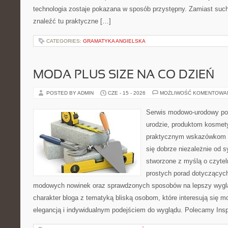
technologia zostaje pokazana w sposób przystępny. Zamiast suche
znaleźć tu praktyczne […]
CATEGORIES:
GRAMATYKA ANGIELSKA
MODA PLUS SIZE NA CO DZIEŃ
POSTED BY ADMIN
CZE - 15 - 2026
MOŻLIWOŚĆ KOMENTOWA
Serwis modowo-urodowy po
urodzie, produktom kosmet
praktycznym wskazówkom d
się dobrze niezależnie od s
stworzone z myślą o czytel
prostych porad dotyczących s
modowych nowinek oraz sprawdzonych sposobów na lepszy wygląd
charakter bloga z tematyką bliską osobom, które interesują się m
elegancją i indywidualnym podejściem do wyglądu. Polecamy Inspi