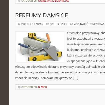
CATEGORIES:
OGRZEWANIE BUDYNKÓW
PERFUMY DAMSKIE
POSTED BY ADMIN
CZE - 14 - 2026
MOŻLIWOŚĆ KOMENTOWA
Orientalno-przyprawowy char
jest to przestrzeń stworzon
uwielbiają intensywne aroma
kulinarne inspiracje z różny
która może zainteresować 
eksperymentujące w kuchni,
wiedzą, że odpowiednio dobrane przyprawy potrafią całkowicie od
danie. Tematyka strony koncentruje się wokół aromatycznych miesz
znacznie szerszy, ponieważ przyprawy są […]
CATEGORIES:
BIZNES