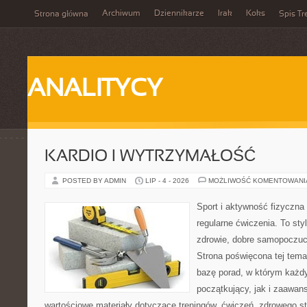
Archiwum
Dziennikarze
Irak
Koks
Strona główna
Spis Tr
ANALITYCY
KARDIO I WYTRZYMAŁOŚĆ
POSTED BY ADMIN
LIP - 4 - 2026
MOŻLIWOŚĆ KOMENTOWAN
Sport i aktywność fizyczna 
regularne ćwiczenia. To sty
zdrowie, dobre samopoczuci
Strona poświęcona tej tem
bazę porad, w którym każdy
początkujący, jak i zaawa
wartościowe materiały dotyczące treningów, ćwiczeń, zdrowego st