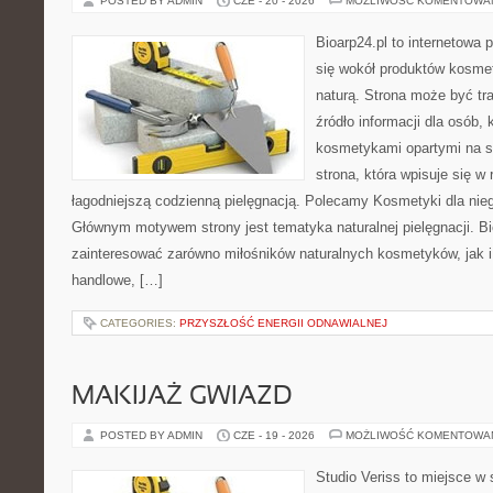
POSTED BY ADMIN
CZE - 20 - 2026
MOŻLIWOŚĆ KOMENTOWA
Bioarp24.pl to internetowa 
się wokół produktów kosme
naturą. Strona może być tr
źródło informacji dla osób, k
kosmetykami opartymi na sk
strona, która wpisuje się w
łagodniejszą codzienną pielęgnacją. Polecamy Kosmetyki dla nieg
Głównym motywem strony jest tematyka naturalnej pielęgnacji. B
zainteresować zarówno miłośników naturalnych kosmetyków, jak i
handlowe, […]
CATEGORIES:
PRZYSZŁOŚĆ ENERGII ODNAWIALNEJ
MAKIJAŻ GWIAZD
POSTED BY ADMIN
CZE - 19 - 2026
MOŻLIWOŚĆ KOMENTOWA
Studio Veriss to miejsce w