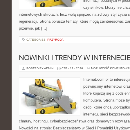
informacji podanych w pros
czytelników, którzy nie chc
internetowych skrótach, lecz wolą spojrzeć na zdrowy styl życia 
regeneracji. Strona porusza tematy, które mogą zainteresować z
przerwie, jak […]
CATEGORIES:
PRZYRODA
NOWINKI I TRENDY W INTERNECI
POSTED BY ADMIN
CZE - 17 - 2026
MOŻLIWOŚĆ KOMENTOWA
Internat.com.pl to interesu
poświęcony internetowi or
które kojarzą się z codzie
komputera. Strona może b
osób, które chcą uporządk
internetu, sieci bezprzewo
chmury, hostingu, cyberbezpieczeństwa oraz domowych rozwiąza
Nowości na stronie: Bezpieczeństwo w Sieci i Poradniki Użytkown