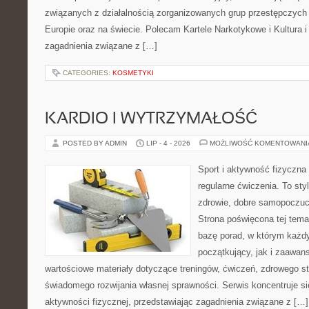
związanych z działalnością zorganizowanych grup przestępczych 
Europie oraz na świecie. Polecam Kartele Narkotykowe i Kultura i 
zagadnienia związane z […]
CATEGORIES:
KOSMETYKI
KARDIO I WYTRZYMAŁOŚĆ
POSTED BY ADMIN
LIP - 4 - 2026
MOŻLIWOŚĆ KOMENTOWAN
Sport i aktywność fizyczna 
regularne ćwiczenia. To sty
zdrowie, dobre samopoczuci
Strona poświęcona tej tem
bazę porad, w którym każdy
początkujący, jak i zaawa
wartościowe materiały dotyczące treningów, ćwiczeń, zdrowego st
świadomego rozwijania własnej sprawności. Serwis koncentruje s
aktywności fizycznej, przedstawiając zagadnienia związane z […]