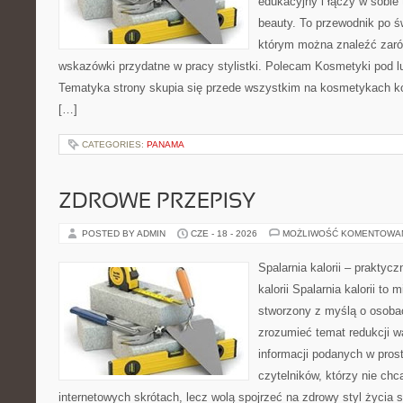
edukacyjny i łączy w sobie
beauty. To przewodnik po 
którym można znaleźć zarów
wskazówki przydatne w pracy stylistki. Polecam Kosmetyki pod lup
Tematyka strony skupia się przede wszystkim na kosmetykach ko
[…]
CATEGORIES:
PANAMA
ZDROWE PRZEPISY
POSTED BY ADMIN
CZE - 18 - 2026
MOŻLIWOŚĆ KOMENTOWA
Spalarnia kalorii – praktyc
kalorii Spalarnia kalorii to 
stworzony z myślą o osobac
zrozumieć temat redukcji w
informacji podanych w pros
czytelników, którzy nie chc
internetowych skrótach, lecz wolą spojrzeć na zdrowy styl życia 