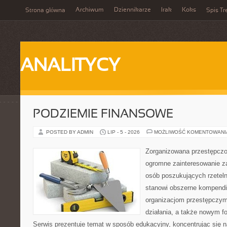
Archiwum
Dziennikarze
Irak
Koks
Strona główna
Spis Tr
ANALITYCY
PODZIEMIE FINANSOWE
POSTED BY ADMIN
LIP - 5 - 2026
MOŻLIWOŚĆ KOMENTOWAN
Zorganizowana przestępczoś
ogromne zainteresowanie za
osób poszukujących rzeteln
stanowi obszerne kompendi
organizacjom przestępczym
działania, a także nowym f
Serwis prezentuje temat w sposób edukacyjny, koncentrując się na