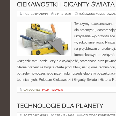
CIEKAWOSTKI I GIGANTY ŚWIATA
POSTED BY ADMIN
LIP - 1 - 2026
MOŻLIWOŚĆ KOMENTOWAN
Tworzymy zaawansowane ro
dla przemysłu, dostarczaj
urządzenia wykorzystujące 
wysokociśnieniową. Nasza d
na projektowaniu, produkcji
kompleksowych rozwiązań, 
wszędzie tam, gdzie liczy się wydajność, staranność oraz pewn
Strona prezentuje bogatą ofertę produktów, usług oraz technologii
potrzeby nowoczesnego przemysłu i przedsiębiorstw poszukując
technicznych. Polecam Ciekawostki i Giganty Świata i Historia P
CATEGORIES:
PALMTREEVIEW
TECHNOLOGIE DLA PLANETY
POSTED BY ADMIN
CZE - 27 - 2026
MOŻLIWOŚĆ KOMENTOWA