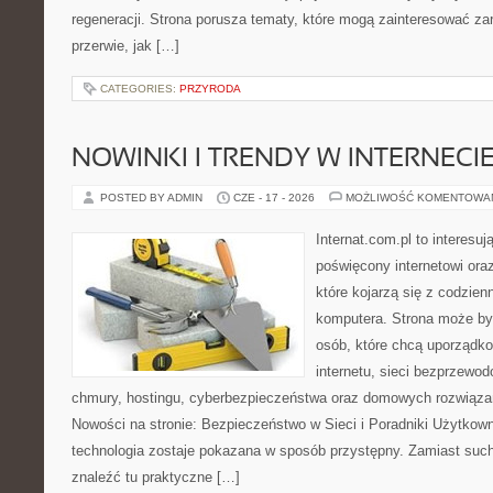
regeneracji. Strona porusza tematy, które mogą zainteresować z
przerwie, jak […]
CATEGORIES:
PRZYRODA
NOWINKI I TRENDY W INTERNECI
POSTED BY ADMIN
CZE - 17 - 2026
MOŻLIWOŚĆ KOMENTOWA
Internat.com.pl to interesu
poświęcony internetowi or
które kojarzą się z codzie
komputera. Strona może b
osób, które chcą uporządk
internetu, sieci bezprzewo
chmury, hostingu, cyberbezpieczeństwa oraz domowych rozwiąza
Nowości na stronie: Bezpieczeństwo w Sieci i Poradniki Użytkown
technologia zostaje pokazana w sposób przystępny. Zamiast suche
znaleźć tu praktyczne […]