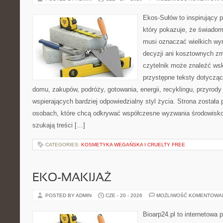
Ekos-Sułów to inspirujący p
który pokazuje, że świadom
musi oznaczać wielkich wy
decyzji ani kosztownych zm
czytelnik może znaleźć wsk
przystępne teksty dotyczą
domu, zakupów, podróży, gotowania, energii, recyklingu, przyrod
wspierających bardziej odpowiedzialny styl życia. Strona została
osobach, które chcą odkrywać współczesne wyzwania środowisko
szukają treści […]
CATEGORIES:
KOSMETYKA WEGAŃSKA I CRUELTY FREE
EKO-MAKIJAŻ
POSTED BY ADMIN
CZE - 20 - 2026
MOŻLIWOŚĆ KOMENTOWA
Bioarp24.pl to internetowa 