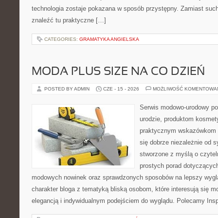
technologia zostaje pokazana w sposób przystępny. Zamiast suche
znaleźć tu praktyczne […]
CATEGORIES:
GRAMATYKA ANGIELSKA
MODA PLUS SIZE NA CO DZIEŃ
POSTED BY ADMIN
CZE - 15 - 2026
MOŻLIWOŚĆ KOMENTOWA
Serwis modowo-urodowy po
urodzie, produktom kosmet
praktycznym wskazówkom d
się dobrze niezależnie od s
stworzone z myślą o czytel
prostych porad dotyczących s
modowych nowinek oraz sprawdzonych sposobów na lepszy wygląd
charakter bloga z tematyką bliską osobom, które interesują się m
elegancją i indywidualnym podejściem do wyglądu. Polecamy Inspi