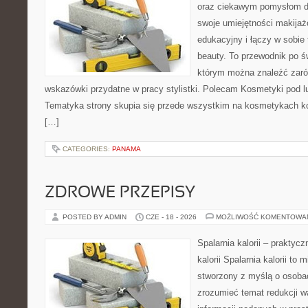
oraz ciekawym pomysłom dl
swoje umiejętności makijaż
edukacyjny i łączy w sobie
beauty. To przewodnik po 
którym można znaleźć zarów
wskazówki przydatne w pracy stylistki. Polecam Kosmetyki pod lup
Tematyka strony skupia się przede wszystkim na kosmetykach ko
[…]
CATEGORIES:
PANAMA
ZDROWE PRZEPISY
POSTED BY ADMIN
CZE - 18 - 2026
MOŻLIWOŚĆ KOMENTOWA
Spalarnia kalorii – praktyc
kalorii Spalarnia kalorii to 
stworzony z myślą o osobac
zrozumieć temat redukcji w