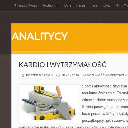
Archiwum
Dziennikarze
Irak
Koks
Strona główna
Spis Tr
ANALITYCY
KARDIO I WYTRZYMAŁOŚĆ
POSTED BY ADMIN
LIP - 4 - 2026
MOŻLIWOŚĆ KOMENTOWAN
Sport i aktywność fizyczna 
regularne ćwiczenia. To sty
zdrowie, dobre samopoczuci
Strona poświęcona tej tem
bazę porad, w którym każdy
początkujący, jak i zaawa
wartościowe materiały dotyczące treningów, ćwiczeń, zdrowego st