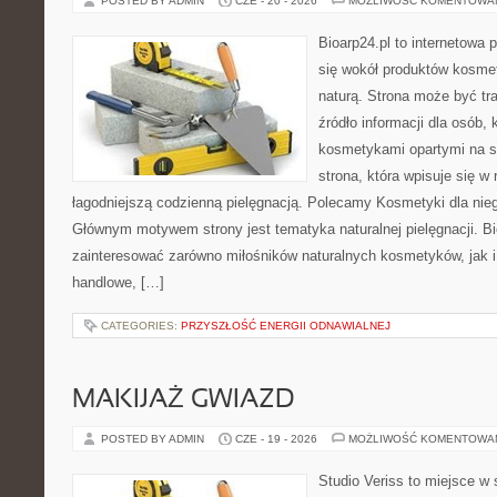
POSTED BY ADMIN
CZE - 20 - 2026
MOŻLIWOŚĆ KOMENTOWA
Bioarp24.pl to internetowa 
się wokół produktów kosme
naturą. Strona może być tr
źródło informacji dla osób, k
kosmetykami opartymi na sk
strona, która wpisuje się w
łagodniejszą codzienną pielęgnacją. Polecamy Kosmetyki dla nieg
Głównym motywem strony jest tematyka naturalnej pielęgnacji. B
zainteresować zarówno miłośników naturalnych kosmetyków, jak i
handlowe, […]
CATEGORIES:
PRZYSZŁOŚĆ ENERGII ODNAWIALNEJ
MAKIJAŻ GWIAZD
POSTED BY ADMIN
CZE - 19 - 2026
MOŻLIWOŚĆ KOMENTOWA
Studio Veriss to miejsce w