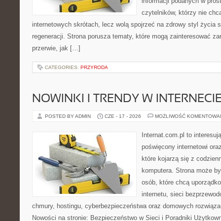
informacji podanych w pros
czytelników, którzy nie chc
internetowych skrótach, lecz wolą spojrzeć na zdrowy styl życia 
regeneracji. Strona porusza tematy, które mogą zainteresować z
przerwie, jak […]
CATEGORIES:
PRZYRODA
NOWINKI I TRENDY W INTERNECI
POSTED BY ADMIN
CZE - 17 - 2026
MOŻLIWOŚĆ KOMENTOWA
Internat.com.pl to interesu
poświęcony internetowi or
które kojarzą się z codzie
komputera. Strona może b
osób, które chcą uporządk
internetu, sieci bezprzewo
chmury, hostingu, cyberbezpieczeństwa oraz domowych rozwiąza
Nowości na stronie: Bezpieczeństwo w Sieci i Poradniki Użytkown