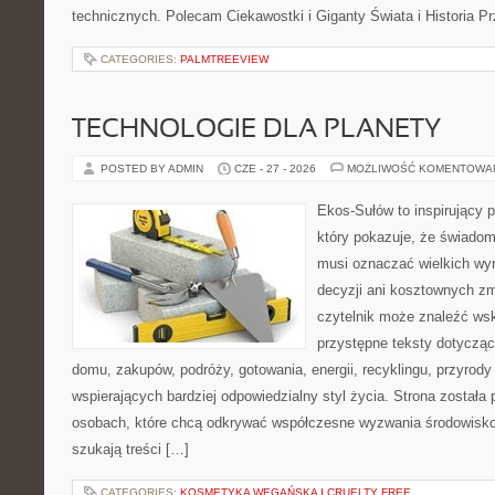
technicznych. Polecam Ciekawostki i Giganty Świata i Historia P
CATEGORIES:
PALMTREEVIEW
TECHNOLOGIE DLA PLANETY
POSTED BY ADMIN
CZE - 27 - 2026
MOŻLIWOŚĆ KOMENTOWA
Ekos-Sułów to inspirujący p
który pokazuje, że świadom
musi oznaczać wielkich wy
decyzji ani kosztownych zm
czytelnik może znaleźć wsk
przystępne teksty dotyczą
domu, zakupów, podróży, gotowania, energii, recyklingu, przyrod
wspierających bardziej odpowiedzialny styl życia. Strona została
osobach, które chcą odkrywać współczesne wyzwania środowisko
szukają treści […]
CATEGORIES:
KOSMETYKA WEGAŃSKA I CRUELTY FREE