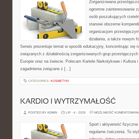
Zorganizowana przestępczoś
ogromne zainteresowanie za
osób poszukujących rzeteln
stanowi obszerne kompendi
organizacjom przestępczym
działania, a także nowym f
Serwis prezentuje temat w sposób edukacyjny, koncentrując się na
związanych z działalnością zorganizowanych grup przestępczych 
Europie oraz na świecie. Polecam Kartele Narkotykowe i Kultura i 
zagadnienia związane z […]
CATEGORIES:
KOSMETYKI
KARDIO I WYTRZYMAŁOŚĆ
POSTED BY ADMIN
LIP - 4 - 2026
MOŻLIWOŚĆ KOMENTOWAN
Sport i aktywność fizyczna 
regularne ćwiczenia. To sty