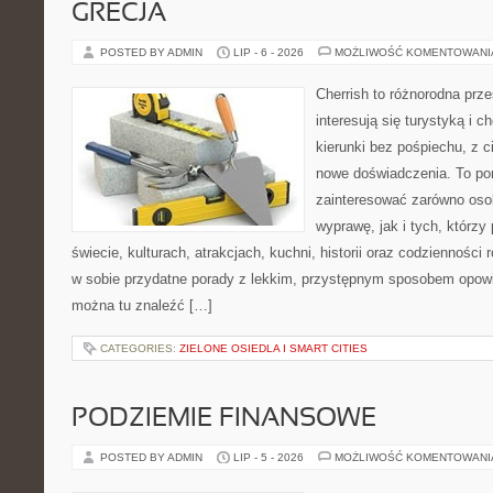
GRECJA
POSTED BY ADMIN
LIP - 6 - 2026
MOŻLIWOŚĆ KOMENTOWAN
Cherrish to różnorodna prze
interesują się turystyką i
kierunki bez pośpiechu, z c
nowe doświadczenia. To por
zainteresować zarówno oso
wyprawę, jak i tych, którzy 
świecie, kulturach, atrakcjach, kuchni, historii oraz codzienności
w sobie przydatne porady z lekkim, przystępnym sposobem opowi
można tu znaleźć […]
CATEGORIES:
ZIELONE OSIEDLA I SMART CITIES
PODZIEMIE FINANSOWE
POSTED BY ADMIN
LIP - 5 - 2026
MOŻLIWOŚĆ KOMENTOWAN