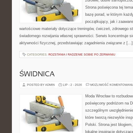
zdrowie, dobre samopoczuci
Strona poświęcona tej tem
bazę porad, w którym każdy
początkujący, jak i zaawa
wartościowe materiały dotyczące treningów, ćwiczeń, zdrowego st
świadomego rozwijania własnej sprawności. Serwis koncentruje s
aktywności fizycznej, przedstawiając zagadnienia związane z […]
CATEGORIES:
ROZSTANIA I RADZENIE SOBIE PO ZERWANIU
ŚWIDNICA
POSTED BY ADMIN
LIP - 2 - 2026
MOŻLIWOŚĆ KOMENTOWAN
Moda Wrocław to rozbudowa
poświęcony podróżom na D
szczególnym uwzględnienie
które tworzą niezwykle insp
Polski. Strona jest blogie
lokalne inspiracje dotyczące