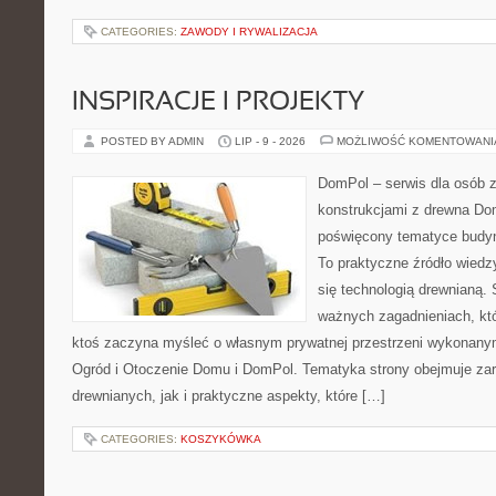
CATEGORIES:
ZAWODY I RYWALIZACJA
INSPIRACJE I PROJEKTY
POSTED BY ADMIN
LIP - 9 - 2026
MOŻLIWOŚĆ KOMENTOWAN
DomPol – serwis dla osób 
konstrukcjami z drewna Dom
poświęcony tematyce budyn
To praktyczne źródło wiedzy
się technologią drewnianą. 
ważnych zagadnieniach, któ
ktoś zaczyna myśleć o własnym prywatnej przestrzeni wykonan
Ogród i Otoczenie Domu i DomPol. Tematyka strony obejmuje z
drewnianych, jak i praktyczne aspekty, które […]
CATEGORIES:
KOSZYKÓWKA