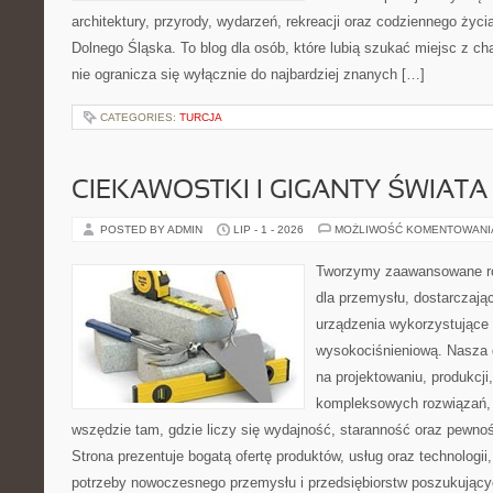
architektury, przyrody, wydarzeń, rekreacji oraz codziennego życ
Dolnego Śląska. To blog dla osób, które lubią szukać miejsc z 
nie ogranicza się wyłącznie do najbardziej znanych […]
CATEGORIES:
TURCJA
CIEKAWOSTKI I GIGANTY ŚWIATA
POSTED BY ADMIN
LIP - 1 - 2026
MOŻLIWOŚĆ KOMENTOWAN
Tworzymy zaawansowane ro
dla przemysłu, dostarczaj
urządzenia wykorzystujące 
wysokociśnieniową. Nasza d
na projektowaniu, produkcji
kompleksowych rozwiązań, 
wszędzie tam, gdzie liczy się wydajność, staranność oraz pewn
Strona prezentuje bogatą ofertę produktów, usług oraz technologii
potrzeby nowoczesnego przemysłu i przedsiębiorstw poszukując