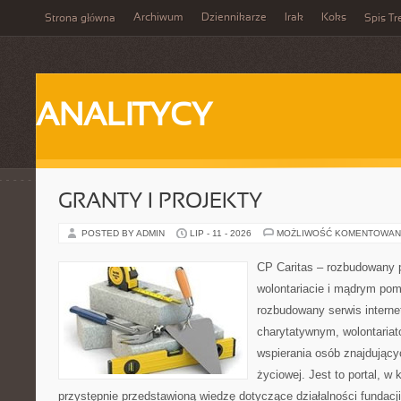
Archiwum
Dziennikarze
Irak
Koks
Strona główna
Spis Tr
ANALITYCY
GRANTY I PROJEKTY
POSTED BY ADMIN
LIP - 11 - 2026
MOŻLIWOŚĆ KOMENTOWAN
CP Caritas – rozbudowany p
wolontariacie i mądrym pom
rozbudowany serwis intern
charytatywnym, wolontaria
wspierania osób znajdującyc
życiowej. Jest to portal, 
przystępnie przedstawioną wiedzę dotyczące działalności fundacji