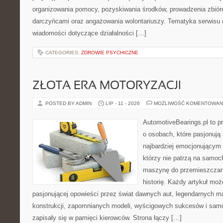
organizowania pomocy, pozyskiwania środków, prowadzenia zbiór
darczyńcami oraz angażowania wolontariuszy. Tematyka serwisu 
wiadomości dotyczące działalności […]
CATEGORIES:
ZDROWIE PSYCHICZNE
ZŁOTA ERA MOTORYZACJI
POSTED BY ADMIN
LIP - 11 - 2026
MOŻLIWOŚĆ KOMENTOWAN
AutomotiveBearings.pl to p
o osobach, które pasjonują 
najbardziej emocjonującym 
którzy nie patrzą na samoc
maszynę do przemieszczani
historię. Każdy artykuł mo
pasjonującej opowieści przez świat dawnych aut, legendarnych 
konstrukcji, zapomnianych modeli, wyścigowych sukcesów i samo
zapisały się w pamięci kierowców. Strona łączy […]