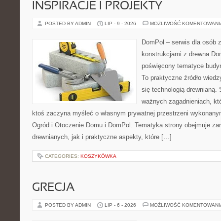
INSPIRACJE I PROJEKTY
POSTED BY ADMIN
LIP - 9 - 2026
MOŻLIWOŚĆ KOMENTOWAN
DomPol – serwis dla osób 
konstrukcjami z drewna Dom
poświęcony tematyce budyn
To praktyczne źródło wiedzy
się technologią drewnianą. 
ważnych zagadnieniach, któ
ktoś zaczyna myśleć o własnym prywatnej przestrzeni wykonan
Ogród i Otoczenie Domu i DomPol. Tematyka strony obejmuje z
drewnianych, jak i praktyczne aspekty, które […]
CATEGORIES:
KOSZYKÓWKA
GRECJA
POSTED BY ADMIN
LIP - 6 - 2026
MOŻLIWOŚĆ KOMENTOWAN