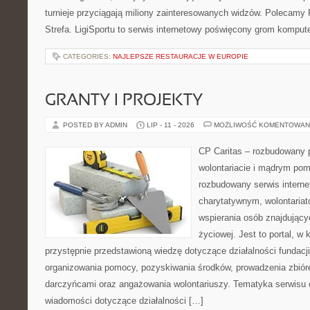
turnieje przyciągają miliony zainteresowanych widzów. Polecamy P
Strefa. LigiSportu to serwis internetowy poświęcony grom kompu
CATEGORIES:
NAJLEPSZE RESTAURACJE W EUROPIE
GRANTY I PROJEKTY
POSTED BY ADMIN
LIP - 11 - 2026
MOŻLIWOŚĆ KOMENTOWAN
CP Caritas – rozbudowany p
wolontariacie i mądrym pom
rozbudowany serwis intern
charytatywnym, wolontaria
wspierania osób znajdującyc
życiowej. Jest to portal, 
przystępnie przedstawioną wiedzę dotyczące działalności fundacji
organizowania pomocy, pozyskiwania środków, prowadzenia zbiór
darczyńcami oraz angażowania wolontariuszy. Tematyka serwisu 
wiadomości dotyczące działalności […]