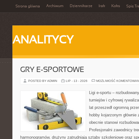
Archiwum
Dziennikarze
Irak
Koks
Strona główna
Spis Tr
ANALITYCY
GRY E-SPORTOWE
POSTED BY ADMIN
LIP - 13 - 2026
MOŻLIWOŚĆ KOMENTOWAN
Ligi e-sportu – rozbudowany
turniejów i cyfrowej rywaliz
lat przeszedł ogromną prze
hobby kojarzonym głównie
obecnie stanowi rozbudowan
Profesjonalni zawodnicy tr
harmonogramów, drużyny zatrudniają sztaby szkoleniowe oraz spe