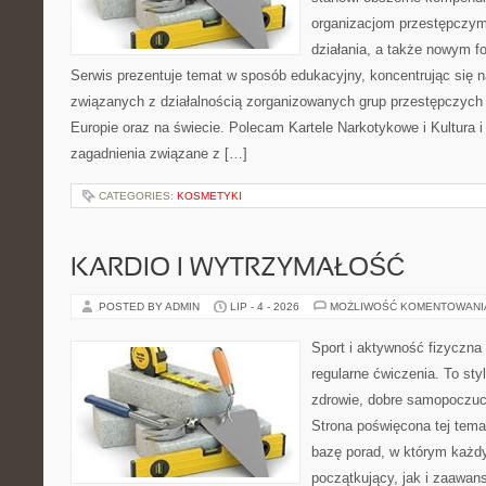
organizacjom przestępczym
działania, a także nowym f
Serwis prezentuje temat w sposób edukacyjny, koncentrując się na
związanych z działalnością zorganizowanych grup przestępczych 
Europie oraz na świecie. Polecam Kartele Narkotykowe i Kultura i 
zagadnienia związane z […]
CATEGORIES:
KOSMETYKI
KARDIO I WYTRZYMAŁOŚĆ
POSTED BY ADMIN
LIP - 4 - 2026
MOŻLIWOŚĆ KOMENTOWAN
Sport i aktywność fizyczna 
regularne ćwiczenia. To sty
zdrowie, dobre samopoczuci
Strona poświęcona tej tem
bazę porad, w którym każdy
początkujący, jak i zaawa