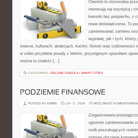
Cherrish to różnorodna prze
interesują się turystyką i
kierunki bez pośpiechu, z c
nowe doświadczenia. To por
zainteresować zarówno oso
wyprawę, jak i tych, którzy 
świecie, kulturach, atrakcjach, kuchni, historii oraz codzienności
w sobie przydatne porady z lekkim, przystępnym sposobem opowi
można tu znaleźć […]
CATEGORIES:
ZIELONE OSIEDLA I SMART CITIES
PODZIEMIE FINANSOWE
POSTED BY ADMIN
LIP - 5 - 2026
MOŻLIWOŚĆ KOMENTOWAN
Zorganizowana przestępczoś
ogromne zainteresowanie za
osób poszukujących rzeteln
stanowi obszerne kompendi