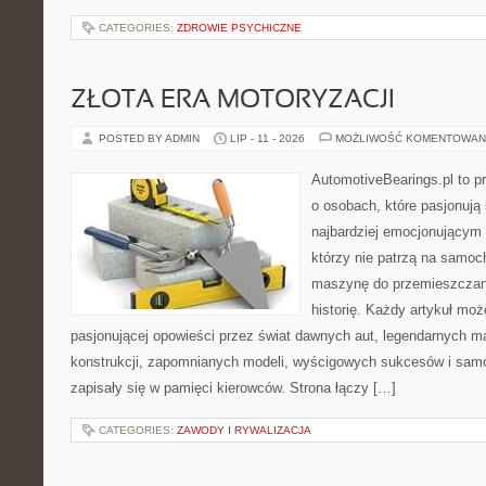
CATEGORIES:
ZDROWIE PSYCHICZNE
ZŁOTA ERA MOTORYZACJI
POSTED BY ADMIN
LIP - 11 - 2026
MOŻLIWOŚĆ KOMENTOWAN
AutomotiveBearings.pl to p
o osobach, które pasjonują 
najbardziej emocjonującym 
którzy nie patrzą na samoc
maszynę do przemieszczani
historię. Każdy artykuł mo
pasjonującej opowieści przez świat dawnych aut, legendarnych 
konstrukcji, zapomnianych modeli, wyścigowych sukcesów i samo
zapisały się w pamięci kierowców. Strona łączy […]
CATEGORIES:
ZAWODY I RYWALIZACJA