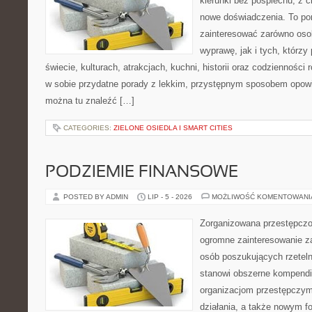
kierunki bez pośpiechu, z c
nowe doświadczenia. To por
zainteresować zarówno oso
wyprawę, jak i tych, którzy 
świecie, kulturach, atrakcjach, kuchni, historii oraz codzienności
w sobie przydatne porady z lekkim, przystępnym sposobem opowi
można tu znaleźć […]
CATEGORIES:
ZIELONE OSIEDLA I SMART CITIES
PODZIEMIE FINANSOWE
POSTED BY ADMIN
LIP - 5 - 2026
MOŻLIWOŚĆ KOMENTOWAN
Zorganizowana przestępczoś
ogromne zainteresowanie za
osób poszukujących rzeteln
stanowi obszerne kompendi
organizacjom przestępczym
działania, a także nowym f