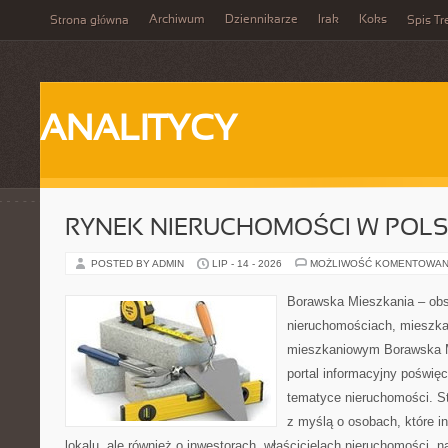
Archiwum
Dziennikarze
Irak
Koks
Strona główna
Spis Tr
ANALITYCY
RYNEK NIERUCHOMOŚCI W POL
POSTED BY ADMIN
LIP - 14 - 2026
MOŻLIWOŚĆ KOMENTOWAN
Borawska Mieszkania – ob
nieruchomościach, mieszka
mieszkaniowym Borawska Mi
portal informacyjny poświę
tematyce nieruchomości. S
z myślą o osobach, które i
lokalu, ale również o inwestorach, właścicielach nieruchomości, 