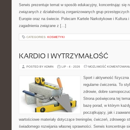
Serwis prezentuje temat w sposób edukacyjny, koncentrując się na
związanych z działalnością zorganizowanych grup przestępczych 
Europie oraz na świecie. Polecam Kartele Narkotykowe i Kultura i 
zagadnienia związane z […]
CATEGORIES:
KOSMETYKI
KARDIO I WYTRZYMAŁOŚĆ
POSTED BY ADMIN
LIP - 4 - 2026
MOŻLIWOŚĆ KOMENTOWAN
Sport i aktywność fizyczna 
regularne ćwiczenia. To sty
zdrowie, dobre samopoczuci
Strona poświęcona tej tem
bazę porad, w którym każdy
początkujący, jak i zaawa
wartościowe materiały dotyczące treningów, ćwiczeń, zdrowego st
świadomego rozwijania własnej sprawności. Serwis koncentruje s