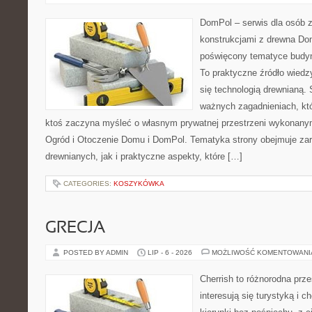
DomPol – serwis dla osób 
konstrukcjami z drewna Dom
poświęcony tematyce budyn
To praktyczne źródło wiedzy
się technologią drewnianą. 
ważnych zagadnieniach, któ
ktoś zaczyna myśleć o własnym prywatnej przestrzeni wykonan
Ogród i Otoczenie Domu i DomPol. Tematyka strony obejmuje z
drewnianych, jak i praktyczne aspekty, które […]
CATEGORIES:
KOSZYKÓWKA
GRECJA
POSTED BY ADMIN
LIP - 6 - 2026
MOŻLIWOŚĆ KOMENTOWAN
Cherrish to różnorodna prze
interesują się turystyką i