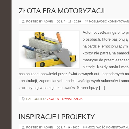
ZŁOTA ERA MOTORYZACJI
POSTED BY ADMIN
LIP - 11 - 2026
MOŻLIWOŚĆ KOMENTOWAN
AutomotiveBearings.pl to p
o osobach, które pasjonują 
najbardziej emocjonującym 
którzy nie patrzą na samoc
maszynę do przemieszczani
historię. Każdy artykuł mo
pasjonującej opowieści przez świat dawnych aut, legendarnych 
konstrukcji, zapomnianych modeli, wyścigowych sukcesów i samo
zapisały się w pamięci kierowców. Strona łączy […]
CATEGORIES:
ZAWODY I RYWALIZACJA
INSPIRACJE I PROJEKTY
POSTED BY ADMIN
LIP - 9 - 2026
MOŻLIWOŚĆ KOMENTOWAN