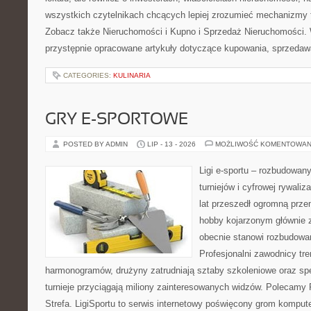
wszystkich czytelnikach chcących lepiej zrozumieć mechanizmy 
Zobacz także Nieruchomości i Kupno i Sprzedaż Nieruchomości.
przystępnie opracowane artykuły dotyczące kupowania, sprzeda
CATEGORIES:
KULINARIA
GRY E-SPORTOWE
POSTED BY ADMIN
LIP - 13 - 2026
MOŻLIWOŚĆ KOMENTOWAN
Ligi e-sportu – rozbudowany
turniejów i cyfrowej rywaliz
lat przeszedł ogromną prze
hobby kojarzonym głównie
obecnie stanowi rozbudowan
Profesjonalni zawodnicy tr
harmonogramów, drużyny zatrudniają sztaby szkoleniowe oraz spe
turnieje przyciągają miliony zainteresowanych widzów. Polecamy P
Strefa. LigiSportu to serwis internetowy poświęcony grom kompu