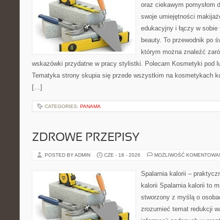
oraz ciekawym pomysłom dl
swoje umiejętności makijaż
edukacyjny i łączy w sobie
beauty. To przewodnik po 
którym można znaleźć zarów
wskazówki przydatne w pracy stylistki. Polecam Kosmetyki pod lup
Tematyka strony skupia się przede wszystkim na kosmetykach ko
[…]
CATEGORIES:
PANAMA
ZDROWE PRZEPISY
POSTED BY ADMIN
CZE - 18 - 2026
MOŻLIWOŚĆ KOMENTOWA
Spalarnia kalorii – praktyc
kalorii Spalarnia kalorii to 
stworzony z myślą o osobac
zrozumieć temat redukcji w