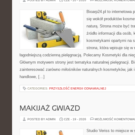
POSTED BY ADMIN
CZE - 20 - 2026
MOŻLIWOŚĆ KOMENTOWA
Bioarp24.pl to internetowa 
się wokół produktów kosme
naturą. Strona może być tr
źródło informacji dla osób, k
kosmetykami opartymi na sk
strona, która wpisuje się w
łagodniejszą codzienną pielęgnacją. Polecamy Kosmetyki dla nieg
Głównym motywem strony jest tematyka naturalnej pielęgnacji. B
zainteresować zarówno miłośników naturalnych kosmetyków, jak i
handlowe, […]
CATEGORIES:
PRZYSZŁOŚĆ ENERGII ODNAWIALNEJ
MAKIJAŻ GWIAZD
POSTED BY ADMIN
CZE - 19 - 2026
MOŻLIWOŚĆ KOMENTOWA
Studio Veriss to miejsce w