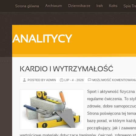
Archiwum
Dziennikarze
Irak
Koks
Strona główna
Spis Tr
ANALITYCY
KARDIO I WYTRZYMAŁOŚĆ
POSTED BY ADMIN
LIP - 4 - 2026
MOŻLIWOŚĆ KOMENTOWAN
Sport i aktywność fizyczna 
regularne ćwiczenia. To sty
zdrowie, dobre samopoczuci
Strona poświęcona tej tem
bazę porad, w którym każdy
początkujący, jak i zaawa
wartościowe materiały dotyczące treningów, ćwiczeń, zdrowego st