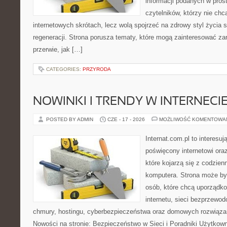
informacji podanych w pros
czytelników, którzy nie chc
internetowych skrótach, lecz wolą spojrzeć na zdrowy styl życia 
regeneracji. Strona porusza tematy, które mogą zainteresować z
przerwie, jak […]
CATEGORIES:
PRZYRODA
NOWINKI I TRENDY W INTERNECI
POSTED BY ADMIN
CZE - 17 - 2026
MOŻLIWOŚĆ KOMENTOWA
Internat.com.pl to interesu
poświęcony internetowi or
które kojarzą się z codzie
komputera. Strona może b
osób, które chcą uporządk
internetu, sieci bezprzewo
chmury, hostingu, cyberbezpieczeństwa oraz domowych rozwiąza
Nowości na stronie: Bezpieczeństwo w Sieci i Poradniki Użytkown