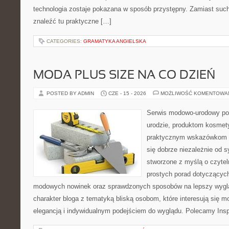
technologia zostaje pokazana w sposób przystępny. Zamiast suche
znaleźć tu praktyczne […]
CATEGORIES:
GRAMATYKA ANGIELSKA
MODA PLUS SIZE NA CO DZIEŃ
POSTED BY ADMIN
CZE - 15 - 2026
MOŻLIWOŚĆ KOMENTOWA
Serwis modowo-urodowy po
urodzie, produktom kosmet
praktycznym wskazówkom d
się dobrze niezależnie od s
stworzone z myślą o czytel
prostych porad dotyczących s
modowych nowinek oraz sprawdzonych sposobów na lepszy wygląd
charakter bloga z tematyką bliską osobom, które interesują się m
elegancją i indywidualnym podejściem do wyglądu. Polecamy Inspi