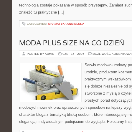
technologia zostaje pokazana w sposób przystępny. Zamiast suche
znaleźć tu praktyczne […]
CATEGORIES:
GRAMATYKA ANGIELSKA
MODA PLUS SIZE NA CO DZIEŃ
POSTED BY ADMIN
CZE - 15 - 2026
MOŻLIWOŚĆ KOMENTOWA
Serwis modowo-urodowy po
urodzie, produktom kosmet
praktycznym wskazówkom d
się dobrze niezależnie od s
stworzone z myślą o czytel
prostych porad dotyczących s
modowych nowinek oraz sprawdzonych sposobów na lepszy wygląd
charakter bloga z tematyką bliską osobom, które interesują się m
elegancją i indywidualnym podejściem do wyglądu. Polecamy Inspi