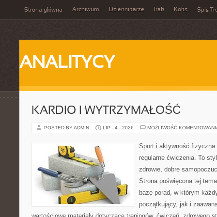
Archiwum
Dziennikarze
Irak
Koks
Strona główna
Spis Tr
ANALITYCY
KARDIO I WYTRZYMAŁOŚĆ
POSTED BY ADMIN
LIP - 4 - 2026
MOŻLIWOŚĆ KOMENTOWAN
Sport i aktywność fizyczna 
regularne ćwiczenia. To sty
zdrowie, dobre samopoczuci
Strona poświęcona tej tem
bazę porad, w którym każdy
początkujący, jak i zaawa
wartościowe materiały dotyczące treningów, ćwiczeń, zdrowego st