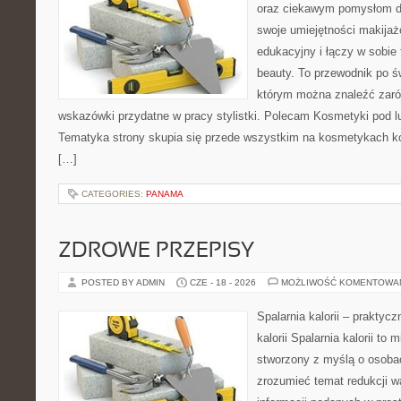
oraz ciekawym pomysłom dl
swoje umiejętności makijaż
edukacyjny i łączy w sobie
beauty. To przewodnik po 
którym można znaleźć zarów
wskazówki przydatne w pracy stylistki. Polecam Kosmetyki pod lup
Tematyka strony skupia się przede wszystkim na kosmetykach ko
[…]
CATEGORIES:
PANAMA
ZDROWE PRZEPISY
POSTED BY ADMIN
CZE - 18 - 2026
MOŻLIWOŚĆ KOMENTOWA
Spalarnia kalorii – praktyc
kalorii Spalarnia kalorii to 
stworzony z myślą o osobac
zrozumieć temat redukcji w