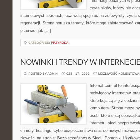
informacji podanych w pros
czytelników, którzy nie chc
internetowych skrótach, lecz wolą spojrzeć na zdrowy styl życia 
regeneracji. Strona porusza tematy, które mogą zainteresować z
przerwie, jak […]
CATEGORIES:
PRZYRODA
NOWINKI I TRENDY W INTERNECI
POSTED BY ADMIN
CZE - 17 - 2026
MOŻLIWOŚĆ KOMENTOWA
Internat.com.pl to interesu
poświęcony internetowi or
które kojarzą się z codzie
komputera. Strona może b
osób, które chcą uporządk
internetu, sieci bezprzewo
chmury, hostingu, cyberbezpieczeństwa oraz domowych rozwiąza
Nowości na stronie: Bezpieczeństwo w Sieci i Poradniki Użytkown