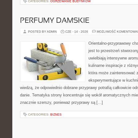
CATEGORIES:
OGRZEWANIE BUDYNKÓW
PERFUMY DAMSKIE
POSTED BY ADMIN
CZE - 14 - 2026
MOŻLIWOŚĆ KOMENTOWA
Orientalno-przyprawowy char
jest to przestrzeń stworzon
uwielbiają intensywne aroma
kulinarne inspiracje z różny
która może zainteresować 
eksperymentujące w kuchni,
wiedzą, że odpowiednio dobrane przyprawy potrafią całkowicie od
danie. Tematyka strony koncentruje się wokół aromatycznych miesz
znacznie szerszy, ponieważ przyprawy są […]
CATEGORIES:
BIZNES