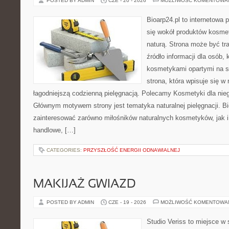
POSTED BY ADMIN
CZE - 20 - 2026
MOŻLIWOŚĆ KOMENTOWA
Bioarp24.pl to internetowa 
się wokół produktów kosme
naturą. Strona może być tr
źródło informacji dla osób, k
kosmetykami opartymi na sk
strona, która wpisuje się w
łagodniejszą codzienną pielęgnacją. Polecamy Kosmetyki dla nieg
Głównym motywem strony jest tematyka naturalnej pielęgnacji. B
zainteresować zarówno miłośników naturalnych kosmetyków, jak i
handlowe, […]
CATEGORIES:
PRZYSZŁOŚĆ ENERGII ODNAWIALNEJ
MAKIJAŻ GWIAZD
POSTED BY ADMIN
CZE - 19 - 2026
MOŻLIWOŚĆ KOMENTOWA
Studio Veriss to miejsce w