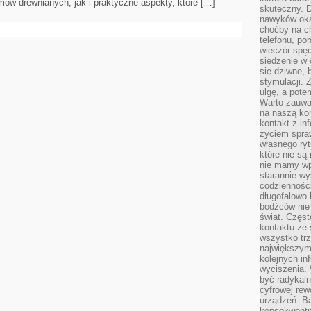
ów drewnianych, jak i praktyczne aspekty, które […]
skuteczny. D
nawyków oka
choćby na c
telefonu, po
wieczór spę
siedzenie w 
się dziwne, 
stymulacji.
ulgę, a pote
Warto zauważ
na naszą kon
kontakt z in
życiem spraw
własnego ry
które nie są
nie mamy wp
starannie w
codzienności
długofalowo
bodźców nie
świat. Częs
kontaktu ze 
wszystko tr
największym
kolejnych in
wyciszenia.
być radykaln
cyfrowej rew
urządzeń. Ba
konsekwentn