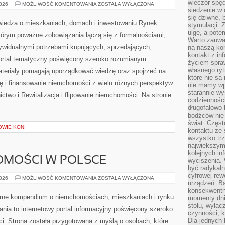
wieczór spę
PORADY
2026
MOŻLIWOŚĆ KOMENTOWANIA
ZOSTAŁA WYŁĄCZONA
DLA
siedzenie w 
WYNAJMUJĄCYCH
się dziwne, 
I
edza o mieszkaniach, domach i inwestowaniu Rynek
stymulacji.
NAJEMCÓW
ulgę, a pote
tórym poważne zobowiązania łączą się z formalnościami,
Warto zauważ
ywidualnymi potrzebami kupujących, sprzedających,
na naszą kon
kontakt z in
portal tematyczny poświęcony szeroko rozumianym
życiem spraw
własnego ry
teriały pomagają uporządkować wiedzę oraz spojrzeć na
które nie są
 i finansowanie nieruchomości z wielu różnych perspektyw.
nie mamy wp
starannie w
two i Rewitalizacja i flipowanie nieruchomości. Na stronie
codzienności
długofalowo
bodźców nie
świat. Częs
OWIE KONI
kontaktu ze 
wszystko tr
największym
kolejnych in
OMOŚCI W POLSCE
wyciszenia.
być radykaln
cyfrowej rew
RYNEK
2026
MOŻLIWOŚĆ KOMENTOWANIA
ZOSTAŁA WYŁĄCZONA
urządzeń. Ba
NIERUCHOMOŚCI
W
konsekwentn
POLSCE
rne kompendium o nieruchomościach, mieszkaniach i rynku
momenty dnia
stołu, wyłąc
a to internetowy portal informacyjny poświęcony szeroko
czynności, 
Dla jednych 
i. Strona została przygotowana z myślą o osobach, które