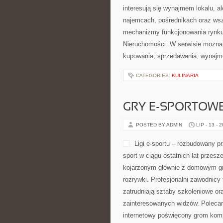
interesują się wynajmem lokalu, a
najemcach, pośrednikach oraz wsz
mechanizmy funkcjonowania rynku
Nieruchomości. W serwisie można 
kupowania, sprzedawania, wynajm
CATEGORIES:
KULINARIA
GRY E-SPORTOW
POSTED BY ADMIN
LIP - 13 - 
Ligi e-sportu – rozbudowany prz
sport w ciągu ostatnich lat przes
kojarzonym głównie z domowym gr
rozrywki. Profesjonalni zawodnic
zatrudniają sztaby szkoleniowe ora
zainteresowanych widzów. Polecamy
internetowy poświęcony grom kom