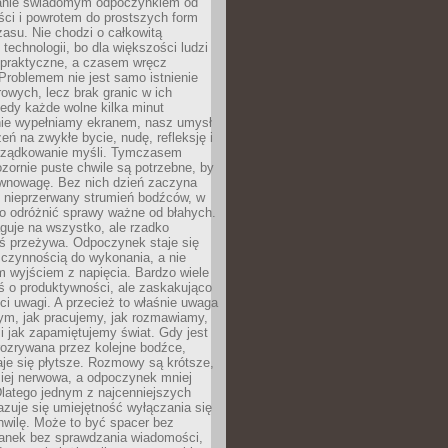
anie świadomym odpoczynkiem od
ści i powrotem do prostszych form
asu. Nie chodzi o całkowitą
 technologii, bo dla większości ludzi
iepraktyczne, a czasem wręcz
Problemem nie jest samo istnienie
rowych, lecz brak granic w ich
edy każde wolne kilka minut
ie wypełniamy ekranem, nasz umysł
zeń na zwykłe bycie, nudę, refleksję i
rządkowanie myśli. Tymczasem
ozornie puste chwile są potrzebne, by
wnowagę. Bez nich dzień zaczyna
 nieprzerwany strumień bodźców, w
no odróżnić sprawy ważne od błahych.
guje na wszystko, ale rzadko
ś przeżywa. Odpoczynek staje się
 czynnością do wykonania, a nie
 wyjściem z napięcia. Bardzo wiele
ś o produktywności, ale zaskakująco
ci uwagi. A przecież to właśnie uwaga
ym, jak pracujemy, jak rozmawiamy,
i jak zapamiętujemy świat. Gdy jest
rozrywana przez kolejne bodźce,
je się płytsze. Rozmowy są krótsze,
ziej nerwowa, a odpoczynek mniej
latego jednym z najcenniejszych
zuje się umiejętność wyłączania się
hwilę. Może to być spacer bez
ranek bez sprawdzania wiadomości,