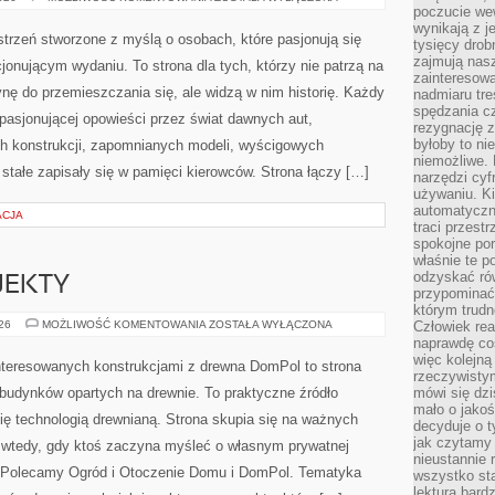
ERA
poczucie we
MOTORYZACJI
wynikają z j
strzeń stworzone z myślą o osobach, które pasjonują się
tysięcy drob
zajmują nasz
jonującym wydaniu. To strona dla tych, którzy nie patrzą na
zainteresow
ę do przemieszczania się, ale widzą w nim historię. Każdy
nadmiaru tre
spędzania cz
pasjonującej opowieści przez świat dawnych aut,
rezygnację z
byłoby to n
h konstrukcji, zapomnianych modeli, wyścigowych
niemożliwe. 
tałe zapisały się w pamięci kierowców. Strona łączy […]
narzędzi cyf
używaniu. Ki
automatyczn
ACJA
traci przestr
spokojne po
właśnie te p
odzyskać ró
OJEKTY
przypominać
którym trud
INSPIRACJE
026
MOŻLIWOŚĆ KOMENTOWANIA
ZOSTAŁA WYŁĄCZONA
Człowiek rea
I
naprawdę co
PROJEKTY
więc kolejną
nteresowanych konstrukcjami z drewna DomPol to strona
rzeczywistym
budynków opartych na drewnie. To praktyczne źródło
mówi się dzi
mało o jakoś
się technologią drewnianą. Strona skupia się na ważnych
decyduje o t
jak czytamy 
ę wtedy, gdy ktoś zaczyna myśleć o własnym prywatnej
nieustannie 
 Polecamy Ogród i Otoczenie Domu i DomPol. Tematyka
wszystko sta
lektura bard