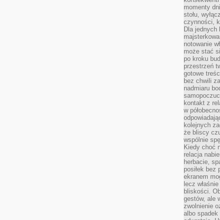
momenty dnia
stołu, wyłąc
czynności, 
Dla jednych 
majsterkowan
notowanie w
może stać si
po kroku bu
przestrzeń 
gotowe treśc
bez chwili 
nadmiaru bo
samopoczuci
kontakt z re
w półobecnoś
odpowiadają
kolejnych za
że bliscy cz
wspólnie spę
Kiedy choć 
relacja nabi
herbacie, sp
posiłek bez
ekranem mog
lecz właśnie
bliskości. 
gestów, ale 
zwolnienie o
albo spadek