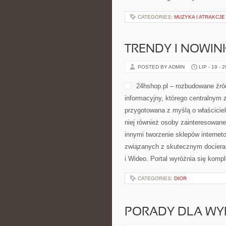
CATEGORIES:
MUZYKA I ATRAKCJ
TRENDY I NOWIN
POSTED BY ADMIN
LIP - 19 - 
24hshop.pl – rozbudowane źró
informacyjny, którego centralnym 
przygotowana z myślą o właściciel
niej również osoby zainteresowan
innymi tworzenie sklepów internet
związanych z skutecznym docieran
i Wideo. Portal wyróżnia się kom
CATEGORIES:
DIOR
PORADY DLA WY