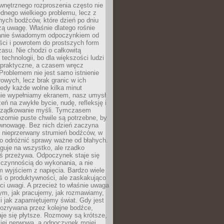
wnętrznego rozproszenia często nie
ednego wielkiego problemu, lecz z
nych bodźców, które dzień po dniu
ą uwagę. Właśnie dlatego rośnie
anie świadomym odpoczynkiem od
ści i powrotem do prostszych form
asu. Nie chodzi o całkowitą
 technologii, bo dla większości ludzi
iepraktyczne, a czasem wręcz
Problemem nie jest samo istnienie
rowych, lecz brak granic w ich
edy każde wolne kilka minut
ie wypełniamy ekranem, nasz umysł
zeń na zwykłe bycie, nudę, refleksję i
rządkowanie myśli. Tymczasem
ozornie puste chwile są potrzebne, by
wnowagę. Bez nich dzień zaczyna
 nieprzerwany strumień bodźców, w
no odróżnić sprawy ważne od błahych.
guje na wszystko, ale rzadko
ś przeżywa. Odpoczynek staje się
 czynnością do wykonania, a nie
 wyjściem z napięcia. Bardzo wiele
ś o produktywności, ale zaskakująco
ci uwagi. A przecież to właśnie uwaga
ym, jak pracujemy, jak rozmawiamy,
i jak zapamiętujemy świat. Gdy jest
rozrywana przez kolejne bodźce,
je się płytsze. Rozmowy są krótsze,
ziej nerwowa, a odpoczynek mniej