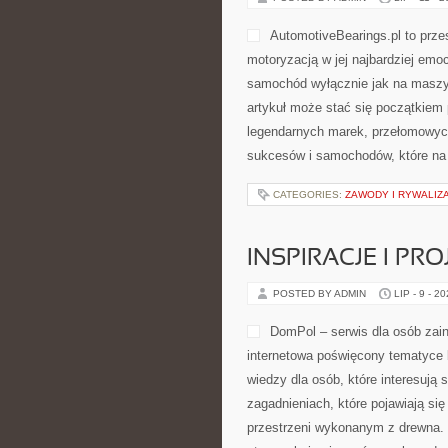
AutomotiveBearings.pl to prze
motoryzacją w jej najbardziej emoc
samochód wyłącznie jak na maszyn
artykuł może stać się początkiem 
legendarnych marek, przełomowyc
sukcesów i samochodów, które na s
CATEGORIES:
ZAWODY I RYWALIZ
INSPIRACJE I PR
POSTED BY ADMIN
LIP - 9 - 2
DomPol – serwis dla osób zai
internetowa poświęcony tematyce 
wiedzy dla osób, które interesują 
zagadnieniach, które pojawiają si
przestrzeni wykonanym z drewna.