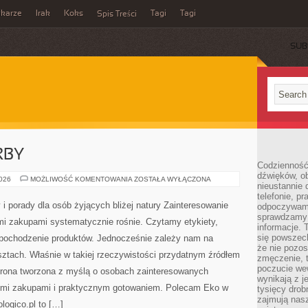
ikarze
Irak
Koks
Tagi
Tagi
Spis Treści
SUB
RBY
Codzienność
dźwięków, ob
SEZONOWE
2026
MOŻLIWOŚĆ KOMENTOWANIA
ZOSTAŁA WYŁĄCZONA
nieustannie 
SKARBY
telefonie, p
y i porady dla osób żyjących bliżej natury Zainteresowanie
odpoczywamy
sprawdzamy 
i zakupami systematycznie rośnie. Czytamy etykiety,
informacje. T
się powszec
 pochodzenie produktów. Jednocześnie zależy nam na
że nie pozos
ztach. Właśnie w takiej rzeczywistości przydatnym źródłem
zmęczenie, t
poczucie we
– strona tworzona z myślą o osobach zainteresowanych
wynikają z j
ymi zakupami i praktycznym gotowaniem. Polecam Eko w
tysięcy drob
zajmują nasz
logico.pl to […]