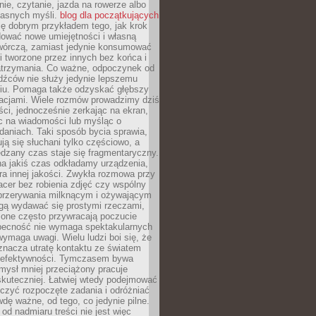
ie, czytanie, jazda na rowerze albo
łasnych myśli.
blog dla początkujących
ę dobrym przykładem tego, jak krok
dować nowe umiejętności i własną
twórczą, zamiast jedynie konsumować
i tworzone przez innych bez końca i
zatrzymania. Co ważne, odpoczynek od
dźców nie służy jedynie lepszemu
u. Pomaga także odzyskać głębszy
lacjami. Wiele rozmów prowadzimy dziś
ci, jednocześnie zerkając na ekran,
c na wiadomości lub myśląc o
daniach. Taki sposób bycia sprawia,
ują się słuchani tylko częściowo, a
dzany czas staje się fragmentaryczny.
na jakiś czas odkładamy urządzenia,
era innej jakości. Zwykła rozmowa przy
acer bez robienia zdjęć czy wspólny
 przerywania milknącym i ożywającym
ą wydawać się prostymi rzeczami,
 one często przywracają poczucie
Obecność nie wymaga spektakularnych
wymaga uwagi. Wielu ludzi boi się, że
znacza utratę kontaktu ze światem
 efektywności. Tymczasem bywa
mysł mniej przeciążony pracuje
 skuteczniej. Łatwiej wtedy podejmować
czyć rozpoczęte zadania i odróżniać
wdę ważne, od tego, co jedynie pilne.
d nadmiaru treści nie jest więc