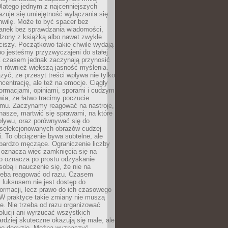
latego jednym z najcenniejszych
zuje się umiejętność wyłączania się
hwilę. Może to być spacer bez
ranek bez sprawdzania wiadomości,
dzony z książką albo nawet zwykłe
ciszy. Początkowo takie chwile wydają
bo jesteśmy przyzwyczajeni do stałej
 Z czasem jednak zaczynają przynosić
m również większą jasność myślenia.
yć, że przesyt treści wpływa nie tylko
centrację, ale też na emocje. Ciągły
formacjami, opiniami, sporami i cudzym
ia, że łatwo tracimy poczucie
tmu. Zaczynamy reagować na nastroje,
 nasze, martwić się sprawami, na które
ływu, oraz porównywać się do
yselekcjonowanych obrazów cudzej
. To obciążenie bywa subtelne, ale
 bardzo męczące. Ograniczenie liczby
 oznacza więc zamknięcia się na
to oznacza po prostu odzyskanie
sobą i nauczenie się, że nie na
zeba reagować od razu. Czasem
 luksusem nie jest dostęp do
formacji, lecz prawo do ich czasowego
 W praktyce takie zmiany nie muszą
e. Nie trzeba od razu organizować
olucji ani wyrzucać wszystkich
rdziej skuteczne okazują się małe, ale
e decyzje. Można wyznaczyć