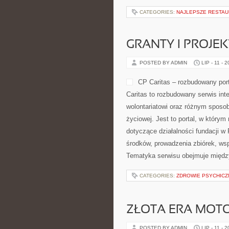
CATEGORIES:
NAJLEPSZE RESTAU
GRANTY I PROJE
POSTED BY ADMIN
LIP - 11 - 
CP Caritas – rozbudowany por
Caritas to rozbudowany serwis in
wolontariatowi oraz różnym sposob
życiowej. Jest to portal, w który
dotyczące działalności fundacji w
środków, prowadzenia zbiórek, ws
Tematyka serwisu obejmuje między
CATEGORIES:
ZDROWIE PSYCHICZ
ZŁOTA ERA MOTO
POSTED BY ADMIN
LIP - 11 - 