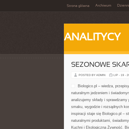
Archiwum
Dzienn
Strona główna
ANALITYCY
SEZONOWE SKA
POSTED BY ADMIN
LIP - 19 - 
Biologico.pl – wiedza, przepis
naturalnym jedzeniem i świadomym
analizujemy składy i sprawdzamy
smaku, wygodzie i rozsądnych kos
inspiracji staje się Biologico.pl 
naturalnymi produktami, świadom
Kuchni i Ekologiczna Żywność. Bio