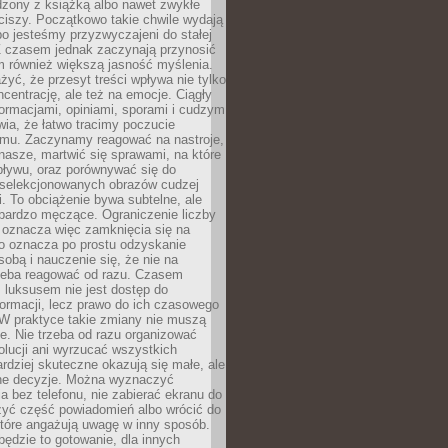
dzony z książką albo nawet zwykłe
ciszy. Początkowo takie chwile wydają
bo jesteśmy przyzwyczajeni do stałej
 Z czasem jednak zaczynają przynosić
m również większą jasność myślenia.
yć, że przesyt treści wpływa nie tylko
centrację, ale też na emocje. Ciągły
formacjami, opiniami, sporami i cudzym
ia, że łatwo tracimy poczucie
tmu. Zaczynamy reagować na nastroje,
 nasze, martwić się sprawami, na które
ływu, oraz porównywać się do
yselekcjonowanych obrazów cudzej
. To obciążenie bywa subtelne, ale
 bardzo męczące. Ograniczenie liczby
 oznacza więc zamknięcia się na
to oznacza po prostu odzyskanie
sobą i nauczenie się, że nie na
zeba reagować od razu. Czasem
 luksusem nie jest dostęp do
formacji, lecz prawo do ich czasowego
 W praktyce takie zmiany nie muszą
e. Nie trzeba od razu organizować
olucji ani wyrzucać wszystkich
rdziej skuteczne okazują się małe, ale
e decyzje. Można wyznaczyć
 bez telefonu, nie zabierać ekranu do
zyć część powiadomień albo wrócić do
które angażują uwagę w inny sposób.
będzie to gotowanie, dla innych