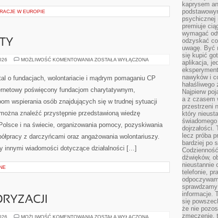
kaprysem ani
podstawowy
RACJE W EUROPIE
psychicznej i
premiuje ci
wymagać odw
odzyskać co
KTY
uwagę. Być m
się kupić go
GRANTY
2026
MOŻLIWOŚĆ KOMENTOWANIA
ZOSTAŁA WYŁĄCZONA
aplikacja, j
I
eksperyment
PROJEKTY
nawyków i c
tal o fundacjach, wolontariacie i mądrym pomaganiu CP
hałaśliwego 
ternetowy poświęcony fundacjom charytatywnym,
Najpierw poj
a z czasem w
om wspierania osób znajdujących się w trudnej sytuacji
przestrzeni 
m można znaleźć przystępnie przedstawioną wiedzę
który nieust
świadomego 
 Polsce i na świecie, organizowania pomocy, pozyskiwania
dojrzałości.
lecz próba pr
półpracy z darczyńcami oraz angażowania wolontariuszy.
bardziej po 
 innymi wiadomości dotyczące działalności […]
Codzienność
dźwięków, ob
nieustannie 
NE
telefonie, p
odpoczywamy
sprawdzamy 
informacje. T
RYZACJI
się powszec
że nie pozos
zmęczenie, t
ZŁOTA
2026
MOŻLIWOŚĆ KOMENTOWANIA
ZOSTAŁA WYŁĄCZONA