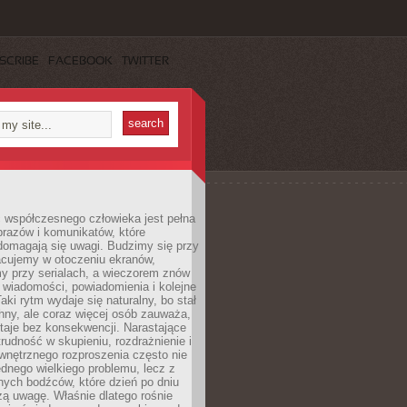
SCRIBE
FACEBOOK
TWITTER
 współczesnego człowieka jest pełna
razów i komunikatów, które
domagają się uwagi. Budzimy się przy
racujemy w otoczeniu ekranów,
 przy serialach, a wieczorem znów
wiadomości, powiadomienia i kolejne
aki rytm wydaje się naturalny, bo stał
hny, ale coraz więcej osób zauważa,
taje bez konsekwencji. Narastające
rudność w skupieniu, rozdrażnienie i
wnętrznego rozproszenia często nie
ednego wielkiego problemu, lecz z
nych bodźców, które dzień po dniu
ą uwagę. Właśnie dlatego rośnie