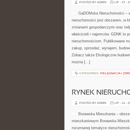
POSTED BY ADMIN
LIP - 15 - 
GaDOMska Nieruchomości – wi
nieruchomości jest obszarem, w k
zmianami gospodarczymi oraz ind
właścicieli i najemców. GDNK to 
nieruchomościom. Publikowane ma
zakup, sprzedaż, wynajem, budowę
Zobacz także Ekologiczne budownic
można […]
CATEGORIES:
PIELĘGNACJA I ZDR
RYNEK NIERUCH
POSTED BY ADMIN
LIP - 14 - 
Borawska Mieszkania – obsze
mieszkaniowym Borawska Mieszkani
rozumianej tematyce nieruchomośc