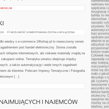
zainteresow
nadmiaru tre
spędzania cz
E WESELNE
rezygnację z
byłoby to n
niemożliwe. 
narzędzi cyf
KI
używaniu. Ki
automatyczn
TRENDY
2026
MOŻLIWOŚĆ KOMENTOWANIA
ZOSTAŁA WYŁĄCZONA
traci przestr
I
spokojne po
NOWINKI
właśnie te p
dło wiedzy o e-commerce 24hshop.pl to nowoczesny serwis
odzyskać ró
zagadnieniem jest handel elektroniczny. Strona została
przypominać
którym trud
ach sklepów internetowych, ale ciekawe materiały znajdą na
Człowiek rea
e zakupami online. Tematyka serwisu obejmuje między
naprawdę co
więc kolejną
owych, a także automatyzację i wiele innych zagadnień
rzeczywistym
mówi się dzi
iem do klientów. Polecam Imprezy Tematyczne i Fotografia
mało o jakoś
pleksowym […]
decyduje o t
jak czytamy 
nieustannie 
wszystko sta
lektura bard
skuteczny. D
nawyków oka
NAJMUJĄCYCH I NAJEMCÓW
choćby na c
telefonu, po