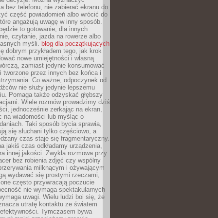
 bez telefonu, nie zabierać ekranu do
zyć część powiadomień albo wrócić do
które angażują uwagę w inny sposób.
będzie to gotowanie, dla innych
ie, czytanie, jazda na rowerze albo
łasnych myśli.
blog dla początkujących
ę dobrym przykładem tego, jak krok
dować nowe umiejętności i własną
twórczą, zamiast jedynie konsumować
i tworzone przez innych bez końca i
zatrzymania. Co ważne, odpoczynek od
dźców nie służy jedynie lepszemu
u. Pomaga także odzyskać głębszy
lacjami. Wiele rozmów prowadzimy dziś
ci, jednocześnie zerkając na ekran,
c na wiadomości lub myśląc o
daniach. Taki sposób bycia sprawia,
ują się słuchani tylko częściowo, a
dzany czas staje się fragmentaryczny.
na jakiś czas odkładamy urządzenia,
era innej jakości. Zwykła rozmowa przy
acer bez robienia zdjęć czy wspólny
 przerywania milknącym i ożywającym
ą wydawać się prostymi rzeczami,
 one często przywracają poczucie
Obecność nie wymaga spektakularnych
wymaga uwagi. Wielu ludzi boi się, że
znacza utratę kontaktu ze światem
 efektywności. Tymczasem bywa