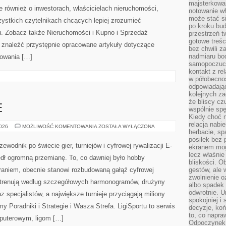
majsterkowan
le również o inwestorach, właścicielach nieruchomości,
notowanie w
może stać si
ystkich czytelnikach chcących lepiej zrozumieć
po kroku bu
. Zobacz także Nieruchomości i Kupno i Sprzedaż
przestrzeń 
gotowe treśc
znaleźć przystępnie opracowane artykuły dotyczące
bez chwili 
nadmiaru bo
owania […]
samopoczuci
kontakt z re
w półobecnoś
odpowiadają
kolejnych za
że bliscy cz
E
wspólnie spę
Kiedy choć 
relacja nabi
GRY
2026
MOŻLIWOŚĆ KOMENTOWANIA
ZOSTAŁA WYŁĄCZONA
herbacie, sp
E-
SPORTOWE
posiłek bez
ewodnik po świecie gier, turniejów i cyfrowej rywalizacji E-
ekranem mog
lecz właśnie
zedł ogromną przemianę. To, co dawniej było hobby
bliskości. 
aniem, obecnie stanowi rozbudowaną gałąź cyfrowej
gestów, ale 
zwolnienie o
y trenują według szczegółowych harmonogramów, drużyny
albo spadek
odwrotnie. U
z specjalistów, a największe turnieje przyciągają miliony
spokojniej i
 Poradniki i Strategie i Wasza Strefa. LigiSportu to serwis
decyzje, koń
to, co napra
puterowym, ligom […]
Odpoczynek o