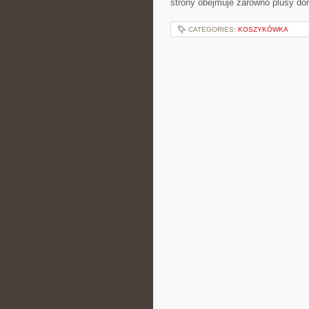
strony obejmuje zarówno plusy dom
CATEGORIES:
KOSZYKÓWKA