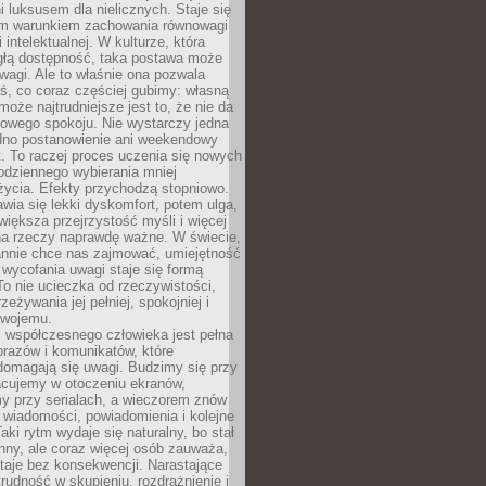
 luksusem dla nielicznych. Staje się
m warunkiem zachowania równowagi
 intelektualnej. W kulturze, która
ągłą dostępność, taka postawa może
agi. Ale to właśnie ona pozwala
ś, co coraz częściej gubimy: własną
oże najtrudniejsze jest to, że nie da
towego spokoju. Nie wystarczy jedna
edno postanowienie ani weekendowy
. To raczej proces uczenia się nowych
odziennego wybierania mniej
życia. Efekty przychodzą stopniowo.
awia się lekki dyskomfort, potem ulga,
iększa przejrzystość myśli i więcej
na rzeczy naprawdę ważne. W świecie,
annie chce nas zajmować, umiejętność
wycofania uwagi staje się formą
 To nie ucieczka od rzeczywistości,
zeżywania jej pełniej, spokojniej i
swojemu.
 współczesnego człowieka jest pełna
razów i komunikatów, które
domagają się uwagi. Budzimy się przy
racujemy w otoczeniu ekranów,
 przy serialach, a wieczorem znów
wiadomości, powiadomienia i kolejne
aki rytm wydaje się naturalny, bo stał
hny, ale coraz więcej osób zauważa,
taje bez konsekwencji. Narastające
rudność w skupieniu, rozdrażnienie i