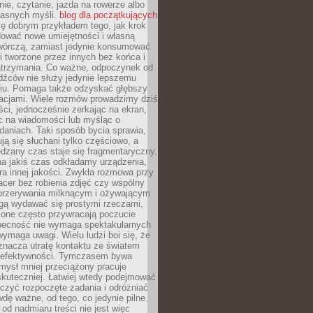
ie, czytanie, jazda na rowerze albo
łasnych myśli.
blog dla początkujących
ę dobrym przykładem tego, jak krok
dować nowe umiejętności i własną
twórczą, zamiast jedynie konsumować
i tworzone przez innych bez końca i
zatrzymania. Co ważne, odpoczynek od
dźców nie służy jedynie lepszemu
u. Pomaga także odzyskać głębszy
lacjami. Wiele rozmów prowadzimy dziś
ci, jednocześnie zerkając na ekran,
c na wiadomości lub myśląc o
daniach. Taki sposób bycia sprawia,
ują się słuchani tylko częściowo, a
dzany czas staje się fragmentaryczny.
na jakiś czas odkładamy urządzenia,
era innej jakości. Zwykła rozmowa przy
acer bez robienia zdjęć czy wspólny
 przerywania milknącym i ożywającym
ą wydawać się prostymi rzeczami,
 one często przywracają poczucie
Obecność nie wymaga spektakularnych
wymaga uwagi. Wielu ludzi boi się, że
znacza utratę kontaktu ze światem
 efektywności. Tymczasem bywa
mysł mniej przeciążony pracuje
 skuteczniej. Łatwiej wtedy podejmować
czyć rozpoczęte zadania i odróżniać
wdę ważne, od tego, co jedynie pilne.
d nadmiaru treści nie jest więc