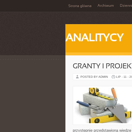
Archiwum
Dzienn
Strona główna
ANALITYCY
GRANTY I PROJE
POSTED BY ADMIN
LIP - 11 - 
przystępnie przedstawioną wiedzę 