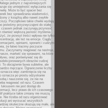
latego jednym z najcenniejszych
zuje się umiejętność wyłączania się
hwilę. Może to być spacer bez
ranek bez sprawdzania wiadomości,
dzony z książką albo nawet zwykłe
ciszy. Początkowo takie chwile wydają
bo jesteśmy przyzwyczajeni do stałej
 Z czasem jednak zaczynają przynosić
m również większą jasność myślenia.
yć, że przesyt treści wpływa nie tylko
centrację, ale też na emocje. Ciągły
formacjami, opiniami, sporami i cudzym
ia, że łatwo tracimy poczucie
tmu. Zaczynamy reagować na nastroje,
 nasze, martwić się sprawami, na które
ływu, oraz porównywać się do
yselekcjonowanych obrazów cudzej
. To obciążenie bywa subtelne, ale
 bardzo męczące. Ograniczenie liczby
 oznacza więc zamknięcia się na
to oznacza po prostu odzyskanie
sobą i nauczenie się, że nie na
zeba reagować od razu. Czasem
 luksusem nie jest dostęp do
formacji, lecz prawo do ich czasowego
 W praktyce takie zmiany nie muszą
e. Nie trzeba od razu organizować
olucji ani wyrzucać wszystkich
rdziej skuteczne okazują się małe, ale
e decyzje. Można wyznaczyć