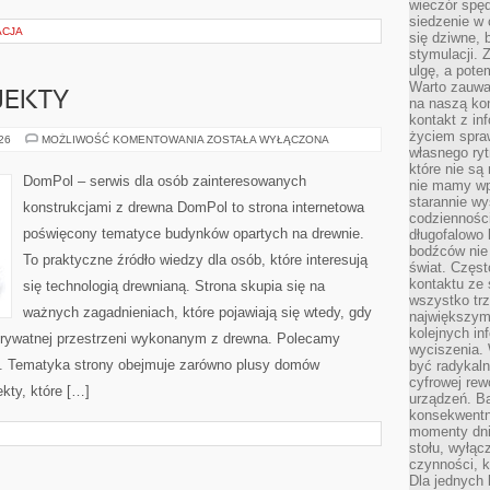
wieczór spę
siedzenie w 
ACJA
się dziwne, 
stymulacji.
ulgę, a pote
Warto zauważ
OJEKTY
na naszą kon
kontakt z in
życiem spraw
INSPIRACJE
026
MOŻLIWOŚĆ KOMENTOWANIA
ZOSTAŁA WYŁĄCZONA
I
własnego ry
PROJEKTY
które nie są
DomPol – serwis dla osób zainteresowanych
nie mamy wp
starannie w
konstrukcjami z drewna DomPol to strona internetowa
codzienności
poświęcony tematyce budynków opartych na drewnie.
długofalowo
bodźców nie
To praktyczne źródło wiedzy dla osób, które interesują
świat. Częs
kontaktu ze 
się technologią drewnianą. Strona skupia się na
wszystko tr
ważnych zagadnieniach, które pojawiają się wtedy, gdy
największym
kolejnych in
rywatnej przestrzeni wykonanym z drewna. Polecamy
wyciszenia.
. Tematyka strony obejmuje zarówno plusy domów
być radykaln
cyfrowej rew
kty, które […]
urządzeń. Ba
konsekwentn
momenty dnia
stołu, wyłąc
czynności, 
Dla jednych 