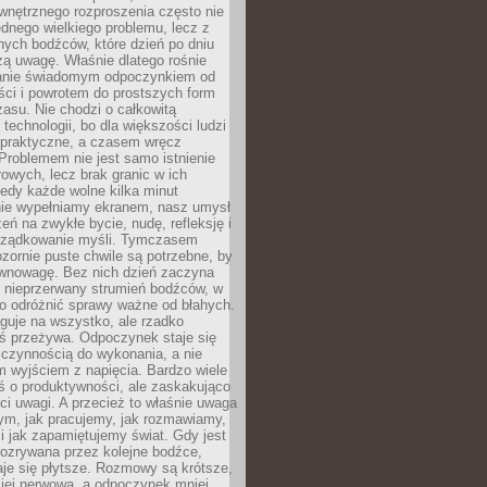
wnętrznego rozproszenia często nie
ednego wielkiego problemu, lecz z
nych bodźców, które dzień po dniu
ą uwagę. Właśnie dlatego rośnie
anie świadomym odpoczynkiem od
ści i powrotem do prostszych form
asu. Nie chodzi o całkowitą
 technologii, bo dla większości ludzi
iepraktyczne, a czasem wręcz
Problemem nie jest samo istnienie
rowych, lecz brak granic w ich
edy każde wolne kilka minut
ie wypełniamy ekranem, nasz umysł
zeń na zwykłe bycie, nudę, refleksję i
rządkowanie myśli. Tymczasem
ozornie puste chwile są potrzebne, by
wnowagę. Bez nich dzień zaczyna
 nieprzerwany strumień bodźców, w
no odróżnić sprawy ważne od błahych.
guje na wszystko, ale rzadko
ś przeżywa. Odpoczynek staje się
 czynnością do wykonania, a nie
 wyjściem z napięcia. Bardzo wiele
ś o produktywności, ale zaskakująco
ci uwagi. A przecież to właśnie uwaga
ym, jak pracujemy, jak rozmawiamy,
i jak zapamiętujemy świat. Gdy jest
rozrywana przez kolejne bodźce,
je się płytsze. Rozmowy są krótsze,
ziej nerwowa, a odpoczynek mniej