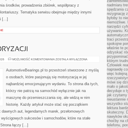
zainteresow
nadmiaru tre
ia środków, prowadzenia zbiórek, współpracy z
spędzania cz
ontariuszy. Tematyka serwisu obejmuje między innymi
rezygnację z
byłoby to n
i […]
niemożliwe. 
narzędzi cyf
NE
używaniu. Ki
automatyczn
traci przestr
spokojne po
właśnie te p
RYZACJI
odzyskać ró
przypominać
ZŁOTA
2026
MOŻLIWOŚĆ KOMENTOWANIA
ZOSTAŁA WYŁĄCZONA
którym trud
ERA
Człowiek rea
MOTORYZACJI
naprawdę co
AutomotiveBearings.pl to przestrzeń stworzone z myślą
więc kolejną
o osobach, które pasjonują się motoryzacją w jej
rzeczywistym
mówi się dzi
najbardziej emocjonującym wydaniu. To strona dla tych,
mało o jakoś
którzy nie patrzą na samochód wyłącznie jak na
decyduje o t
jak czytamy 
maszynę do przemieszczania się, ale widzą w nim
nieustannie 
wszystko sta
historię. Każdy artykuł może stać się początkiem
lektura bard
at dawnych aut, legendarnych marek, przełomowych
skuteczny. D
nawyków oka
, wyścigowych sukcesów i samochodów, które na stałe
choćby na c
 Strona łączy […]
telefonu, po