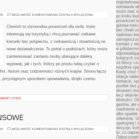
majsterkowan
notowanie w
może stać si
GRECJA
026
MOŻLIWOŚĆ KOMENTOWANIA
ZOSTAŁA WYŁĄCZONA
po kroku bu
przestrzeń 
gotowe treśc
Cherrish to różnorodna przestrzeń dla osób, które
bez chwili 
interesują się turystyką i chcą poznawać ciekawe
nadmiaru bo
samopoczuci
kierunki bez pośpiechu, z ciekawością i otwartością na
kontakt z re
w półobecnoś
nowe doświadczenia. To portal o podróżach, który może
odpowiadają
zainteresować zarówno osoby planujące daleką
kolejnych za
że bliscy cz
wyprawę, jak i tych, którzy po prostu lubią czytać o
wspólnie spę
hni, historii oraz codzienności różnych krajów. Strona łączy
Kiedy choć 
relacja nabi
m, przystępnym sposobem opowiadania, dzięki czemu
herbacie, sp
posiłek bez
ekranem mog
lecz właśnie
SMART CITIES
bliskości. 
gestów, ale 
zwolnienie o
albo spadek
ANSOWE
odwrotnie. U
spokojniej i
decyzje, koń
PODZIEMIE
026
MOŻLIWOŚĆ KOMENTOWANIA
ZOSTAŁA WYŁĄCZONA
to, co napra
FINANSOWE
Odpoczynek o