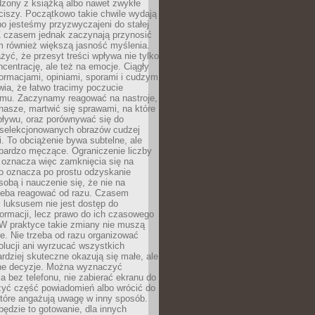
dzony z książką albo nawet zwykłe
ciszy. Początkowo takie chwile wydają
bo jesteśmy przyzwyczajeni do stałej
 Z czasem jednak zaczynają przynosić
m również większą jasność myślenia.
yć, że przesyt treści wpływa nie tylko
centrację, ale też na emocje. Ciągły
formacjami, opiniami, sporami i cudzym
ia, że łatwo tracimy poczucie
tmu. Zaczynamy reagować na nastroje,
 nasze, martwić się sprawami, na które
ływu, oraz porównywać się do
yselekcjonowanych obrazów cudzej
. To obciążenie bywa subtelne, ale
 bardzo męczące. Ograniczenie liczby
 oznacza więc zamknięcia się na
to oznacza po prostu odzyskanie
sobą i nauczenie się, że nie na
zeba reagować od razu. Czasem
 luksusem nie jest dostęp do
formacji, lecz prawo do ich czasowego
 W praktyce takie zmiany nie muszą
e. Nie trzeba od razu organizować
olucji ani wyrzucać wszystkich
rdziej skuteczne okazują się małe, ale
e decyzje. Można wyznaczyć
 bez telefonu, nie zabierać ekranu do
zyć część powiadomień albo wrócić do
które angażują uwagę w inny sposób.
będzie to gotowanie, dla innych