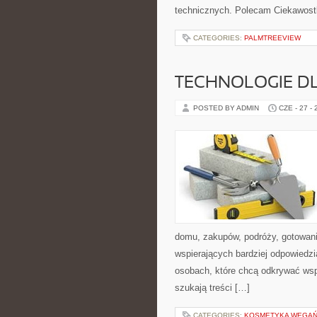
technicznych. Polecam Ciekawostki
CATEGORIES:
PALMTREEVIEW
TECHNOLOGIE D
POSTED BY ADMIN
CZE - 27 -
domu, zakupów, podróży, gotowania
wspierających bardziej odpowiedzi
osobach, które chcą odkrywać ws
szukają treści […]
CATEGORIES:
KOSMETYKA WEGAŃS