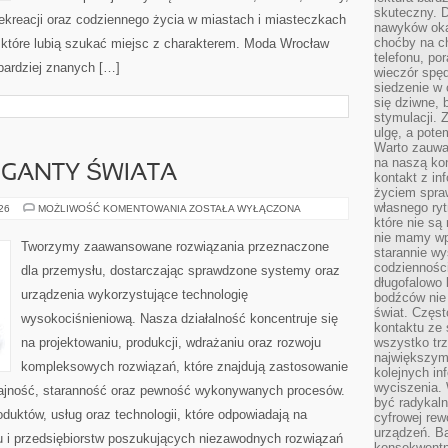
skuteczny. D
 rekreacji oraz codziennego życia w miastach i miasteczkach
nawyków oka
choćby na c
, które lubią szukać miejsc z charakterem. Moda Wrocław
telefonu, po
jbardziej znanych […]
wieczór spę
siedzenie w 
się dziwne, 
stymulacji.
ulgę, a pote
Warto zauważ
na naszą kon
GIGANTY ŚWIATA
kontakt z in
życiem spraw
własnego ry
CIEKAWOSTKI
026
MOŻLIWOŚĆ KOMENTOWANIA
ZOSTAŁA WYŁĄCZONA
I
które nie są
GIGANTY
nie mamy wp
ŚWIATA
Tworzymy zaawansowane rozwiązania przeznaczone
starannie w
codzienności
dla przemysłu, dostarczając sprawdzone systemy oraz
długofalowo
urządzenia wykorzystujące technologię
bodźców nie
świat. Częs
wysokociśnieniową. Nasza działalność koncentruje się
kontaktu ze 
na projektowaniu, produkcji, wdrażaniu oraz rozwoju
wszystko tr
największym
kompleksowych rozwiązań, które znajdują zastosowanie
kolejnych in
wyciszenia.
dajność, staranność oraz pewność wykonywanych procesów.
być radykaln
oduktów, usług oraz technologii, które odpowiadają na
cyfrowej rew
urządzeń. Ba
 i przedsiębiorstw poszukujących niezawodnych rozwiązań
konsekwentn