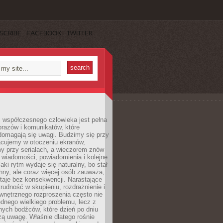
SCRIBE
FACEBOOK
TWITTER
 współczesnego człowieka jest pełna
razów i komunikatów, które
domagają się uwagi. Budzimy się przy
racujemy w otoczeniu ekranów,
 przy serialach, a wieczorem znów
wiadomości, powiadomienia i kolejne
aki rytm wydaje się naturalny, bo stał
hny, ale coraz więcej osób zauważa,
taje bez konsekwencji. Narastające
rudność w skupieniu, rozdrażnienie i
wnętrznego rozproszenia często nie
ednego wielkiego problemu, lecz z
nych bodźców, które dzień po dniu
ą uwagę. Właśnie dlatego rośnie