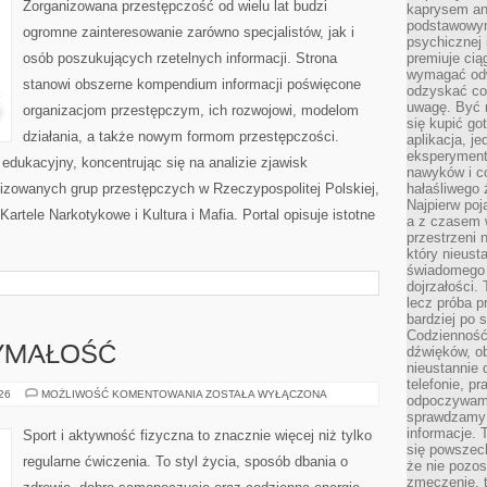
Zorganizowana przestępczość od wielu lat budzi
kaprysem ani
podstawowy
ogromne zainteresowanie zarówno specjalistów, jak i
psychicznej i
osób poszukujących rzetelnych informacji. Strona
premiuje ci
wymagać odw
stanowi obszerne kompendium informacji poświęcone
odzyskać co
uwagę. Być m
organizacjom przestępczym, ich rozwojowi, modelom
się kupić go
działania, a także nowym formom przestępczości.
aplikacja, j
eksperyment
edukacyjny, koncentrując się na analizie zjawisk
nawyków i c
nizowanych grup przestępczych w Rzeczypospolitej Polskiej,
hałaśliwego 
Najpierw poj
artele Narkotykowe i Kultura i Mafia. Portal opisuje istotne
a z czasem w
przestrzeni 
który nieust
świadomego 
dojrzałości.
lecz próba pr
bardziej po 
Codzienność
dźwięków, ob
ZYMAŁOŚĆ
nieustannie 
telefonie, p
KARDIO
026
MOŻLIWOŚĆ KOMENTOWANIA
ZOSTAŁA WYŁĄCZONA
odpoczywamy
I
sprawdzamy 
WYTRZYMAŁOŚĆ
informacje. T
Sport i aktywność fizyczna to znacznie więcej niż tylko
się powszec
regularne ćwiczenia. To styl życia, sposób dbania o
że nie pozos
zmęczenie, t