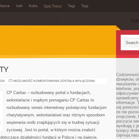
ikarze
Irak
Koks
Tagi
Tagi
Spis Treści
SUB
KTY
Codzienność
dźwięków, ob
GRANTY
2026
MOŻLIWOŚĆ KOMENTOWANIA
ZOSTAŁA WYŁĄCZONA
nieustannie 
I
PROJEKTY
telefonie, p
CP Caritas – rozbudowany portal o fundacjach,
odpoczywamy
sprawdzamy 
wolontariacie i mądrym pomaganiu CP Caritas to
informacje. T
się powszec
rozbudowany serwis internetowy poświęcony fundacjom
że nie pozos
charytatywnym, wolontariatowi oraz różnym sposobom
zmęczenie, t
poczucie we
wspierania osób znajdujących się w trudnej sytuacji
wynikają z j
życiowej. Jest to portal, w którym można znaleźć
tysięcy drob
zajmują nasz
dotyczące działalności fundacji w Polsce i na świecie,