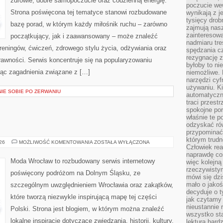
zdrowie, dobre samopoczucie oraz codzienną energię.
poczucie we
Strona poświęcona tej tematyce stanowi rozbudowane
wynikają z j
tysięcy drob
bazę porad, w którym każdy miłośnik ruchu – zarówno
zajmują nasz
zainteresow
początkujący, jak i zaawansowany – może znaleźć
nadmiaru tre
reningów, ćwiczeń, zdrowego stylu życia, odżywiania oraz
spędzania cz
rezygnację z
rawności. Serwis koncentruje się na popularyzowaniu
byłoby to n
jąc zagadnienia związane z […]
niemożliwe. 
narzędzi cyf
używaniu. Ki
NIE SOBIE PO ZERWANIU
automatyczn
traci przestr
spokojne po
właśnie te p
odzyskać ró
przypominać
którym trud
ŚWIDNICA
026
MOŻLIWOŚĆ KOMENTOWANIA
ZOSTAŁA WYŁĄCZONA
Człowiek rea
naprawdę co
Moda Wrocław to rozbudowany serwis internetowy
więc kolejną
rzeczywistym
poświęcony podróżom na Dolnym Śląsku, ze
mówi się dzi
mało o jakoś
szczególnym uwzględnieniem Wrocławia oraz zakątków,
decyduje o t
które tworzą niezwykle inspirującą mapę tej części
jak czytamy 
nieustannie 
Polski. Strona jest blogiem, w którym można znaleźć
wszystko sta
lokalne inspiracje dotyczące zwiedzania, historii, kultury,
lektura bard