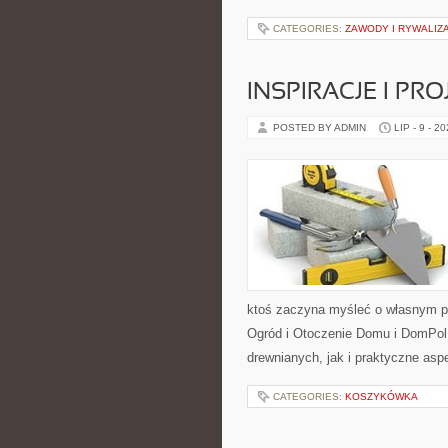
CATEGORIES:
ZAWODY I RYWALIZ
INSPIRACJE I PR
POSTED BY ADMIN
LIP - 9 - 2
ktoś zaczyna myśleć o własnym p
Ogród i Otoczenie Domu i DomPol
drewnianych, jak i praktyczne aspe
CATEGORIES:
KOSZYKÓWKA