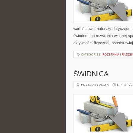
wartościowe materiały dotyczące t
świadomego rozwijania własnej sp
aktywności fizycznej, przedstawia
CATEGORIES:
ROZSTANIA I RADZE
ŚWIDNICA
POSTED BY ADMIN
LIP - 2 - 2