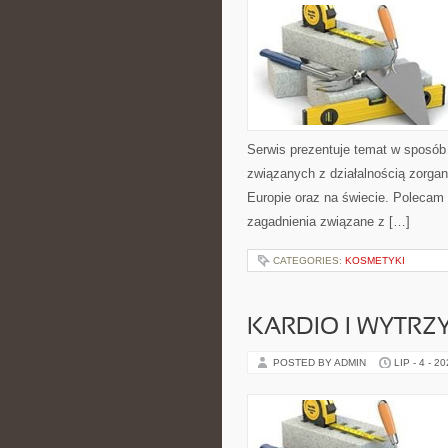
Serwis prezentuje temat w sposób 
związanych z działalnością zorga
Europie oraz na świecie. Polecam K
zagadnienia związane z […]
CATEGORIES:
KOSMETYKI
KARDIO I WYTR
POSTED BY ADMIN
LIP - 4 - 2