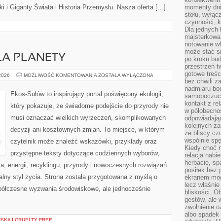
 i Giganty Świata i Historia Przemysłu. Nasza oferta […]
momenty dnia
stołu, wyłąc
czynności, 
Dla jednych 
majsterkowan
notowanie w
może stać si
LA PLANETY
po kroku bu
przestrzeń 
gotowe treśc
TECHNOLOGIE
 2026
MOŻLIWOŚĆ KOMENTOWANIA
ZOSTAŁA WYŁĄCZONA
DLA
bez chwili 
PLANETY
nadmiaru bo
Ekos-Sułów to inspirujący portal poświęcony ekologii,
samopoczuci
kontakt z re
który pokazuje, że świadome podejście do przyrody nie
w półobecnoś
musi oznaczać wielkich wyrzeczeń, skomplikowanych
odpowiadają
kolejnych za
decyzji ani kosztownych zmian. To miejsce, w którym
że bliscy cz
wspólnie spę
czytelnik może znaleźć wskazówki, przykłady oraz
Kiedy choć 
przystępne teksty dotyczące codziennych wyborów,
relacja nabi
herbacie, sp
, energii, recyklingu, przyrody i nowoczesnych rozwiązań
posiłek bez
alny styl życia. Strona została przygotowana z myślą o
ekranem mog
lecz właśnie
półczesne wyzwania środowiskowe, ale jednocześnie
bliskości. 
gestów, ale 
zwolnienie o
albo spadek
KA I CRUELTY FREE