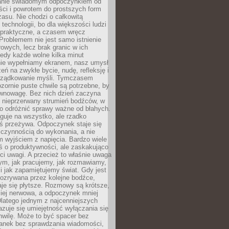
anie świadomym odpoczynkiem od
ści i powrotem do prostszych form
asu. Nie chodzi o całkowitą
 technologii, bo dla większości ludzi
iepraktyczne, a czasem wręcz
Problemem nie jest samo istnienie
rowych, lecz brak granic w ich
edy każde wolne kilka minut
ie wypełniamy ekranem, nasz umysł
zeń na zwykłe bycie, nudę, refleksję i
rządkowanie myśli. Tymczasem
ozornie puste chwile są potrzebne, by
wnowagę. Bez nich dzień zaczyna
 nieprzerwany strumień bodźców, w
no odróżnić sprawy ważne od błahych.
guje na wszystko, ale rzadko
ś przeżywa. Odpoczynek staje się
 czynnością do wykonania, a nie
 wyjściem z napięcia. Bardzo wiele
ś o produktywności, ale zaskakująco
ci uwagi. A przecież to właśnie uwaga
ym, jak pracujemy, jak rozmawiamy,
i jak zapamiętujemy świat. Gdy jest
rozrywana przez kolejne bodźce,
je się płytsze. Rozmowy są krótsze,
ziej nerwowa, a odpoczynek mniej
latego jednym z najcenniejszych
zuje się umiejętność wyłączania się
hwilę. Może to być spacer bez
ranek bez sprawdzania wiadomości,