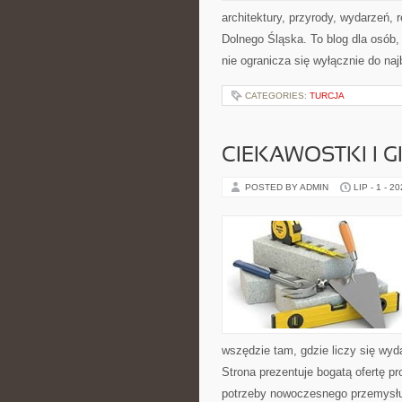
architektury, przyrody, wydarzeń,
Dolnego Śląska. To blog dla osób
nie ogranicza się wyłącznie do na
CATEGORIES:
TURCJA
CIEKAWOSTKI I 
POSTED BY ADMIN
LIP - 1 - 2
wszędzie tam, gdzie liczy się wy
Strona prezentuje bogatą ofertę pr
potrzeby nowoczesnego przemysłu