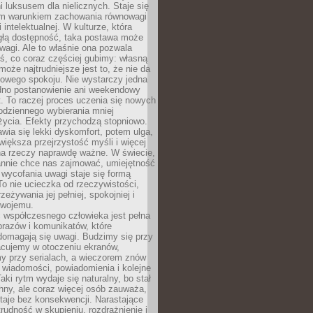
 luksusem dla nielicznych. Staje się
m warunkiem zachowania równowagi
 intelektualnej. W kulturze, która
ągłą dostępność, taka postawa może
agi. Ale to właśnie ona pozwala
ś, co coraz częściej gubimy: własną
oże najtrudniejsze jest to, że nie da
towego spokoju. Nie wystarczy jedna
edno postanowienie ani weekendowy
. To raczej proces uczenia się nowych
odziennego wybierania mniej
życia. Efekty przychodzą stopniowo.
awia się lekki dyskomfort, potem ulga,
iększa przejrzystość myśli i więcej
na rzeczy naprawdę ważne. W świecie,
annie chce nas zajmować, umiejętność
wycofania uwagi staje się formą
 To nie ucieczka od rzeczywistości,
zeżywania jej pełniej, spokojniej i
swojemu.
 współczesnego człowieka jest pełna
razów i komunikatów, które
domagają się uwagi. Budzimy się przy
racujemy w otoczeniu ekranów,
 przy serialach, a wieczorem znów
wiadomości, powiadomienia i kolejne
aki rytm wydaje się naturalny, bo stał
hny, ale coraz więcej osób zauważa,
taje bez konsekwencji. Narastające
rudność w skupieniu, rozdrażnienie i