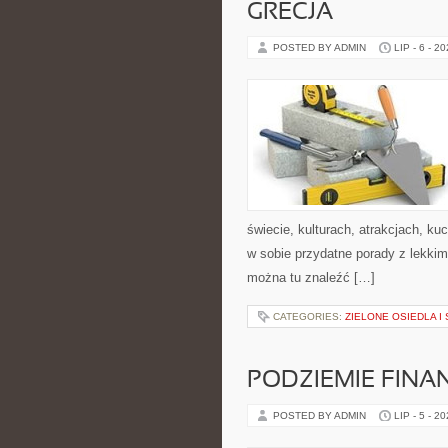
GRECJA
POSTED BY ADMIN
LIP - 6 - 2
świecie, kulturach, atrakcjach, kuc
w sobie przydatne porady z lekki
można tu znaleźć […]
CATEGORIES:
ZIELONE OSIEDLA I 
PODZIEMIE FIN
POSTED BY ADMIN
LIP - 5 - 2