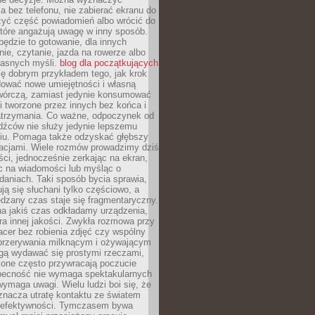
 bez telefonu, nie zabierać ekranu do
zyć część powiadomień albo wrócić do
które angażują uwagę w inny sposób.
będzie to gotowanie, dla innych
ie, czytanie, jazda na rowerze albo
łasnych myśli.
blog dla początkujących
ę dobrym przykładem tego, jak krok
dować nowe umiejętności i własną
twórczą, zamiast jedynie konsumować
i tworzone przez innych bez końca i
zatrzymania. Co ważne, odpoczynek od
dźców nie służy jedynie lepszemu
u. Pomaga także odzyskać głębszy
lacjami. Wiele rozmów prowadzimy dziś
ci, jednocześnie zerkając na ekran,
c na wiadomości lub myśląc o
daniach. Taki sposób bycia sprawia,
ują się słuchani tylko częściowo, a
dzany czas staje się fragmentaryczny.
na jakiś czas odkładamy urządzenia,
era innej jakości. Zwykła rozmowa przy
acer bez robienia zdjęć czy wspólny
 przerywania milknącym i ożywającym
ą wydawać się prostymi rzeczami,
 one często przywracają poczucie
Obecność nie wymaga spektakularnych
wymaga uwagi. Wielu ludzi boi się, że
znacza utratę kontaktu ze światem
 efektywności. Tymczasem bywa