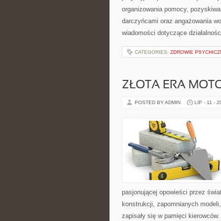
organizowania pomocy, pozyskiwan
darczyńcami oraz angażowania wol
wiadomości dotyczące działalnośc
CATEGORIES:
ZDROWIE PSYCHICZ
ZŁOTA ERA MOTO
POSTED BY ADMIN
LIP - 11 - 
pasjonującej opowieści przez świ
konstrukcji, zapomnianych modeli
zapisały się w pamięci kierowców.